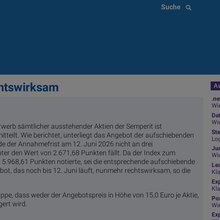
Suche
chtswirksam
Au
.ne
Wie
Da
Wie
erb sämtlicher ausstehender Aktien der Semperit ist
Ste
tteilt. Wie berichtet, unterliegt das Angebot der aufschiebenden
Log
e der Annahmefrist am 12. Juni 2026 nicht an drei
Jun
er den Wert von 2.671,68 Punkten fällt. Da der Index zum
Wi
 5.968,61 Punkten notierte, sei die entsprechende aufschiebende
Le
ot, das noch bis 12. Juni läuft, nunmehr rechtswirksam, so die
Kl
Ex
Kl
ppe, dass weder der Angebotspreis in Höhe von 15,0 Euro je Aktie,
Por
ert wird.
Wi
Exp