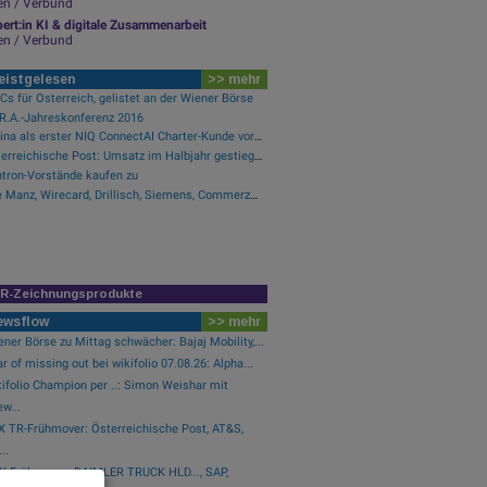
en / Verbund
ert:in KI & digitale Zusammenarbeit
en / Verbund
eistgelesen
>> mehr
s für Österreich, gelistet an der Wiener Börse
.R.A.-Jahreskonferenz 2016
Purina als erster NIQ ConnectAI Charter-Kunde vorgestellt
Österreichische Post: Umsatz im Halbjahr gestiegen, Ergebnis rückläufig
tron-Vorstände kaufen zu
Wie Manz, Wirecard, Drillisch, Siemens, Commerzbank und FACC für Gesprächsstoff sorgten
IR-Zeichnungsprodukte
ewsflow
>> mehr
ner Börse zu Mittag schwächer: Bajaj Mobility,...
r of missing out bei wikifolio 07.08.26: Alpha...
ifolio Champion per ..: Simon Weishar mit
w...
X TR-Frühmover: Österreichische Post, AT&S,
..
X-Frühmover: DAIMLER TRUCK HLD..., SAP,