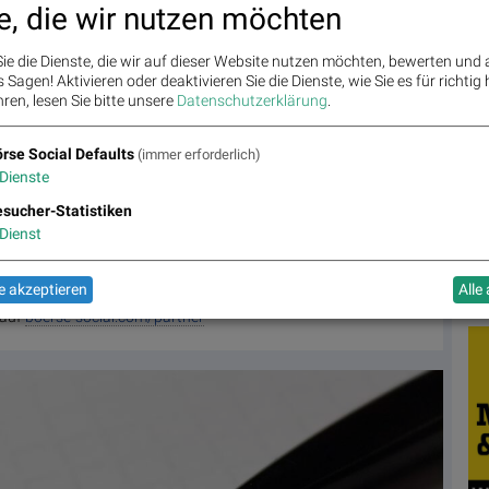
Sco
e, die wir nutzen möchten
ajaj Mobility AG
,
Andritz
,
Semperit
,
EuroTeleSites AG
,
Flughafen
Ana
g
,
ATX NTR
,
Erste Group
,
Porr
,
SBO
,
AT&S
,
Frequentis
,
Kapsch
,
Warimpex
,
BTV AG
,
BKS Bank Stamm
,
Agrana
,
Lenzing
,
Amag
,
ie die Dienste, die wir auf dieser Website nutzen möchten, bewerten und
Bö
,
Telekom Austria
,
UBM
,
Uniqa
,
SAP
.
Sagen! Aktivieren oder deaktivieren Sie die Dienste, wie Sie es für richtig 
ren, lesen Sie bitte unsere
Datenschutzerklärung
.
BSN
rse Social Defaults
(immer erforderlich)
wik
Dienste
BS
p
BSN
sucher-Statistiken
pe besteht aus der Addiko Bank AG, der österreichischen Mutterbank mit
Dienst
BS
terreich), die an der Wiener Börse notiert und sechs Tochterbanken, die in
n registriert, konzessioniert und tätig sind: Kroatien, Slowenien, Bosnien
wo die Addiko Gruppe zwei Banken betreibt), Serbien und Montenegro.
 akzeptieren
Alle
Fe
 auf
boerse-social.com/partner