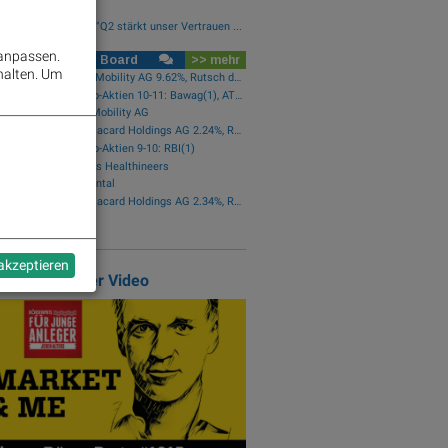
ut24...
lysten zu Kontron: "Q2 stärkt unser Vertrauen ...
 anpassen.
rse Social Club Board
>> mehr
halten.
Um
Star der Stunde: Bajaj Mobility AG 9.62%, Rutsch der Stunde: Österreichische Post -1.97%
wikifolio-Trades Austro-Aktien 10-11: Bawag(1), AT&S(1), RBI(1), OMV(1)
 Vola-Event Bajaj Mobility AG
Star der Stunde: Austriacard Holdings AG 2.24%, Rutsch der Stunde: Rosenbauer -5.39%
ifolio-Trades Austro-Aktien 9-10: RBI(1)
N MA-Event Siemens Healthineers
 MA-Event Continental
Star der Stunde: Austriacard Holdings AG 2.34%, Rutsch der Stunde: Rosenbauer -1.95%
N MA-Event SAP
 akzeptieren
atured Partner Video