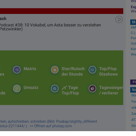
Wi
Exp
Wi
usch
M
 Podcast #38: 10 Vokabel, um Asta besser zu verstehen
AMC
Petzwinkler)
C.I
Kon
g
Matrix
Star/Rutsch
Top/Flop
es
der Stunde
Diashows
P
Umsatz
„n“ Tage
Tagessieger
N
ade
Top/Flop
/ verlierer
Wie
Fea
wik
Sze
AT
rken, aufschreiben, schreiben (Bild: Pixabay/slightly_different
Str.
-textur-2211444/ ) >> Öffnen auf photaq.com
DA