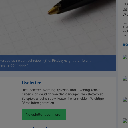
Wie
Baj
WLT
Die
Aud
Mot
das
B
ken, aufschreiben, schreiben (Bild: Pixabay/slightly_different
s-textur-2211444/ )
Useletter
Die Useletter "Morning Xpresso" und "Evening Xtrakt"
heben sich deutlich von den gängigen Newslettern ab.
Beispiele ansehen bzw. kostenfrei anmelden. Wichtige
Börse-Infos garantiert.
Newsletter abonnieren