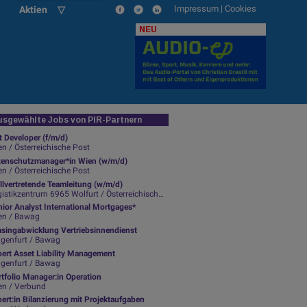
Impressum
|
Cookies
Aktien ▽
NEU
sgewählte Jobs von PIR-Partnern
t Developer (f/m/d)
n / Österreichische Post
tenschutzmanager*in Wien (w/m/d)
n / Österreichische Post
llvertretende Teamleitung (w/m/d)
istikzentrum 6965 Wolfurt / Österreichische Post
ior Analyst International Mortgages*
en / Bawag
asingabwicklung Vertriebsinnendienst
agenfurt / Bawag
pert Asset Liability Management
agenfurt / Bawag
tfolio Manager:in Operation
en / Verbund
ert:in Bilanzierung mit Projektaufgaben