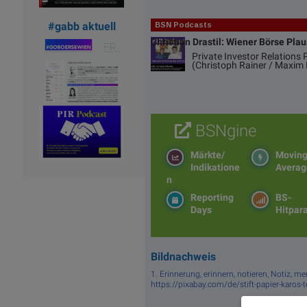
#gabb aktuell
BSN Podcasts
Christian Drastil: Wiener Börse Pla
Private Investor Relations
(Christoph Rainer / Maxim 
BSNgine
Märkte/
Movin
Indikatione
Averag
n
Reporting
BS-
Days
Hitpar
Bildnachweis
1. Erinnerung, erinnern, notieren, Notiz, me
https://pixabay.com/de/stift-papier-karos