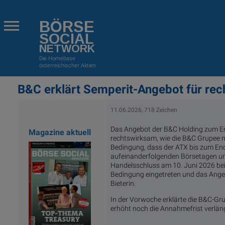
BÖRSE
SOCIAL
NETWORK
Die Homebase
österreichischer Aktien
B&C erklärt Semperit-Angebot für re
11.06.2026, 718 Zeichen
Das Angebot der B&C Holding zum Erw
Magazine aktuell
rechtswirksam, wie die B&C Grupee mi
Bedingung, dass der ATX bis zum End
aufeinanderfolgenden Börsetagen unt
Handelsschluss am 10. Juni 2026 bei
Bedingung eingetreten und das Angeb
Bieterin.
In der Vorwoche erklärte die B&C-Gru
erhöht noch die Annahmefrist verläng