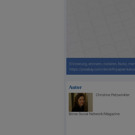
Erinnerung, erinnern, notieren, Notiz, mer
https://pixabay.com/de/stift-papier-karo
Autor
Christine Petzwinkler
Börse Social Network/Magazine