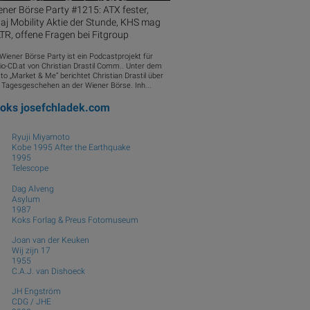
ner Börse Party #1215: ATX fester,
aj Mobility Aktie der Stunde, KHS mag
R, offene Fragen bei Fitgroup
 Wiener Börse Party ist ein Podcastprojekt für
io-CD.at von Christian Drastil Comm.. Unter dem
to „Market & Me“ berichtet Christian Drastil über
 Tagesgeschehen an der Wiener Börse. Inh...
ooks
josefchladek.com
Ryuji Miyamoto
Kobe 1995 After the Earthquake
1995
Telescope
Dag Alveng
Asylum
1987
Koks Forlag & Preus Fotomuseum
Joan van der Keuken
Wij zijn 17
1955
C.A.J. van Dishoeck
JH Engström
CDG / JHE