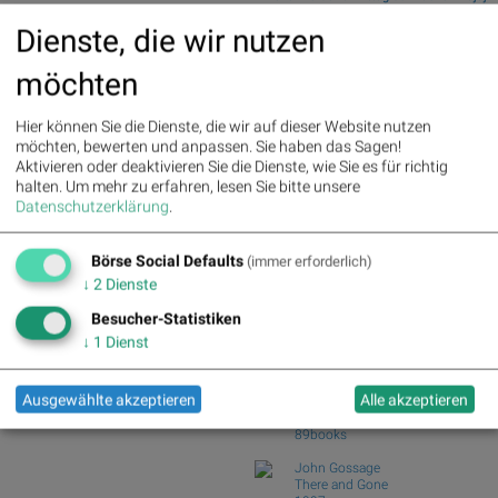
>> Aus dem Artikel: Wie
Mobility,...
Dienste, die wir nutzen
Caterpillar, UnitedHealth,
Fear of missing out bei wikifolio
Goldman Sachs, VISA, Boeing
07.08.26: Alpha...
und American Express für
möchten
wikifolio Champion per ..: Simon Weishar
Gesprächsstoff im Dow Jones
mit Szew...
sorgten
Hier können Sie die Dienste, die wir auf dieser Website nutzen
ATX TR-Frühmover: Österreichische
möchten, bewerten und anpassen. Sie haben das Sagen!
Palfinger : 1.32%
» Details
Post, AT&S, Str...
Aktivieren oder deaktivieren Sie die Dienste, wie Sie es für richtig
voestalpine : 0.23%
» Details
DAX-Frühmover: DAIMLER TRUCK HLD...,
halten.
Um mehr zu erfahren, lesen Sie bitte unsere
CA Immo : 0.21%
» Details
SAP, Scout24...
Datenschutzerklärung
.
Uniqa : 0.05%
» Details
Analysten zu Kontron: "Q2 stärkt unser
DO&CO : 0.00%
» Details
Vertrauen ...
Erste Group : -1.19%
» Details
Börse Social Defaults
(immer erforderlich)
Bawag : -1.34%
» Details
Börse Social Club Board
>>
↓
2
Dienste
Strabag : -1.56%
» Details
mehr
AT&S : -2.23%
» Details
Books
Besucher-Statistiken
Österreichische Post : -4.48%
»
josefchladek.com
↓
1
Dienst
Details
Fabrizio Strada
Ausgewählte akzeptieren
Alle akzeptieren
Strada
2025
89books
John Gossage
There and Gone