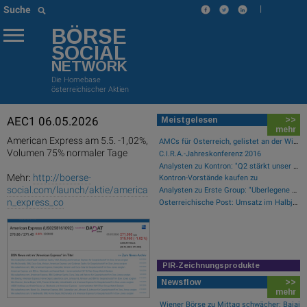
|
Suche
BÖRSE
SOCIAL
NETWORK
Die Homebase
österreichischer Aktien
AEC1 06.05.2026
Meistgelesen
>>
mehr
American Express am 5.5. -1,02%,
AMCs für Österreich, gelistet an der Wiener Börse
Volumen 75% normaler Tage
C.I.R.A.-Jahreskonferenz 2016
Analysten zu Kontron: "Q2 stärkt unser Vertrauen in die verbesserte operative Qualität"
Mehr:
http://boerse-
Kontron-Vorstände kaufen zu
social.com/launch/aktie/america
Analysten zu Erste Group: "Überlegene Marktpositionierung nicht im Bewertungsniveau reflektiert"
n_express_co
Österreichische Post: Umsatz im Halbjahr gestiegen, Ergebnis rückläufig
PIR-Zeichnungsprodukte
Newsflow
>>
mehr
Wiener Börse zu Mittag schwächer: Bajaj