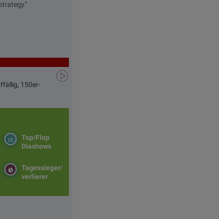
trategy.”
fällig, 150er-
Top/Flop
Diashows
Tagessieger/
verlierer