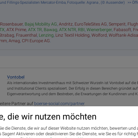
 und Fillings-Spezialisten Mercator-Emba, Fotoquelle: Agrana , (© Aussender) >> Ö
:
Rosenbauer
,
Bajaj Mobility AG
,
Andritz
,
EuroTeleSites AG
,
Semperit
,
Flug
TX
,
ATX Prime
,
ATX TR
,
Bawag
,
ATX NTR
,
RBI
,
Wienerberger
,
Fabasoft
,
Fr
Strabag
,
Frauenthal
,
Lenzing
,
Linz Textil Holding
,
Wolford
,
Wolftank-Adis
amm
,
Amag
,
CPI Europe AG
.
Vontobel
Als internationales Investmenthaus mit Schweizer Wurzeln ist Vontobel auf die B
und Institutional Clients spezialisiert. Der Erfolg in diesen Bereichen gründet auf
Eigenverantwortung und dem Bestreben, die Erwartungen der Kundinnen und Ku
eitere Partner auf
boerse-social.com/partner
e, die wir nutzen möchten
ie die Dienste, die wir auf dieser Website nutzen möchten, bewerten und
Sagen! Aktivieren oder deaktivieren Sie die Dienste, wie Sie es für richtig 