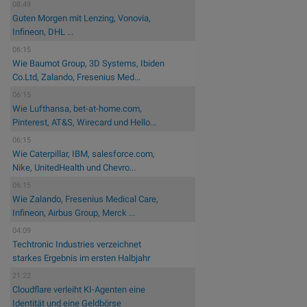
08:49
Guten Morgen mit Lenzing, Vonovia,
Infineon, DHL ...
06:15
Wie Baumot Group, 3D Systems, Ibiden
Co.Ltd, Zalando, Fresenius Med...
06:15
Wie Lufthansa, bet-at-home.com,
Pinterest, AT&S, Wirecard und Hello...
06:15
Wie Caterpillar, IBM, salesforce.com,
Nike, UnitedHealth und Chevro...
06:15
Wie Zalando, Fresenius Medical Care,
Infineon, Airbus Group, Merck ...
04:09
Techtronic Industries verzeichnet
starkes Ergebnis im ersten Halbjahr
21:22
Cloudflare verleiht KI-Agenten eine
Identität und eine Geldbörse