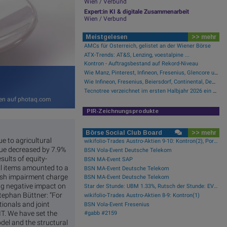
Wien / Verbund
Expert:in KI & digitale Zusammenarbeit
Wien / Verbund
Meistgelesen
>> mehr
AMCs für Österreich, gelistet an der Wiener Börse
ATX-Trends: AT&S, Lenzing, voestalpine ...
Kontron - Auftragsbestand auf Rekord-Niveau
Wie Manz, Pinterest, Infineon, Fresenius, Glencore und Lenzing für Gesprächsstoff sorgten
Wie Infineon, Fresenius, Beiersdorf, Continental, Deutsche Post und Bayer für Gesprächsstoff im DAX sorgten
Tecnotree verzeichnet im ersten Halbjahr 2026 ein zweistelliges Gewinnwachstum und eine beschleunigte Einführungsdynamik
nen auf photaq.com
PIR-Zeichnungsprodukte
Börse Social Club Board
>> mehr
e to agricultural
wikifolio-Trades Austro-Aktien 9-10: Kontron(2), Porr(1)
enue decreased by 7.9%
BSN Vola-Event Deutsche Telekom
sults of equity-
BSN MA-Event SAP
nal items amounted to a
BSN MA-Event Deutsche Telekom
cash impairment charge
BSN MA-Event Deutsche Telekom
ng negative impact on
Star der Stunde: UBM 1.33%, Rutsch der Stunde: EVN -1.37%
 Stephan Büttner: “For
wikifolio-Trades Austro-Aktien 8-9: Kontron(1)
ionals and joint
BSN Vola-Event Fresenius
IT. We have set the
#gabb #2159
del and the structural