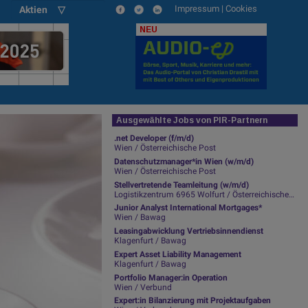
Impressum
|
Cookies
Aktien ▽
NEU
Ausgewählte Jobs von PIR-Partnern
.net Developer (f/m/d)
Wien / Österreichische Post
Datenschutzmanager*in Wien (w/m/d)
Wien / Österreichische Post
Stellvertretende Teamleitung (w/m/d)
Logistikzentrum 6965 Wolfurt / Österreichische Post
Junior Analyst International Mortgages*
Wien / Bawag
Leasingabwicklung Vertriebsinnendienst
Klagenfurt / Bawag
Expert Asset Liability Management
Klagenfurt / Bawag
Portfolio Manager:in Operation
Wien / Verbund
Expert:in Bilanzierung mit Projektaufgaben