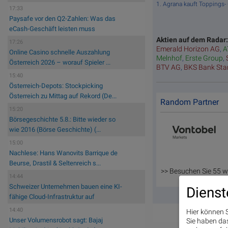
1. Agrana kauft Toppings-
17:33
Paysafe vor den Q2-Zahlen: Was das
eCash-Geschäft leisten muss
Aktien auf dem Radar
17:26
Emerald Horizon AG
,
A
Online Casino schnelle Auszahlung
Melnhof
,
Erste Group
,
Österreich 2026 – worauf Spieler ...
BTV AG
,
BKS Bank St
15:40
Österreich-Depots: Stockpicking
Österreich zu Mittag auf Rekord (De...
Random Partner
15:20
Börsegeschichte 5.8.: Bitte wieder so
wie 2016 (Börse Geschichte) (...
15:00
Nachlese: Hans Wanovits Barrique de
Beurse, Drastil & Seltenreich s...
>> Besuchen Sie 55 w
14:44
Schweizer Unternehmen bauen eine KI-
Dienst
fähige Cloud-Infrastruktur auf
14:40
Hier können S
Unser Volumensrobot sagt: Bajaj
Sie haben das 