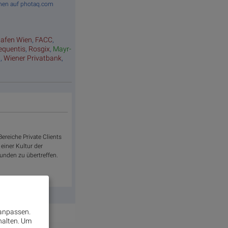
ffnen auf photaq.com
hafen Wien
,
FACC
,
equentis
,
Rosgix
,
Mayr-
a
,
Wiener Privatbank
,
ereiche Private Clients
 einer Kultur der
nden zu übertreffen.
 anpassen.
halten.
Um