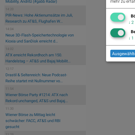
mehr zu erfah
Mobility, Andritz (#gabb Radar)
14:20
PIR-News: Hohe Aktienumsätze im Juli,
Bö
Research zu AT&S, Flughafen W...
↓
2
14:04
Be
Neue 3D-Flash-Speichertechnologie von
↓
1
Kioxia und SanDisk erreicht d...
14:02
Ausgewählte
ATX erreicht Rekordhoch am 150.
Handelstag – AT&S und Bajaj Mobilit...
12:17
Drastil & Seltenreich: Neue Podcast-
Reihe startet mit Nullnummer vo...
11:54
Wiener Börse Party #1214: ATX nach
Rekord unchanged, AT&S und Bajaj...
11:30
Wiener Börse zu Mittag leicht
schwächer: FACC, AT&S und RBI
gesucht
11:29