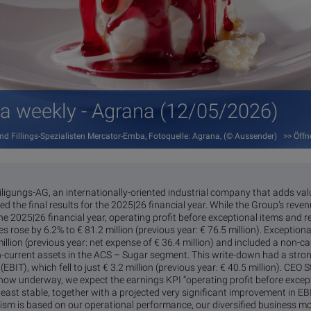
ia weekly - Agrana (12/05/2026)
nd Fillings-Spezialisten Mercator-Emba, Fotoquelle: Agrana, (© Aussender) >> Öff
gungs-AG, an internationally-oriented industrial company that adds valu
 the final results for the 2025|26 financial year. While the Group’s rev
 the 2025|26 financial year, operating profit before exceptional items and re
s rose by 6.2% to € 81.2 million (previous year: € 76.5 million). Exceptio
million (previous year: net expense of € 36.4 million) and included a non-
on-current assets in the ACS – Sugar segment. This write-down had a stro
EBIT), which fell to just € 3.2 million (previous year: € 40.5 million). CEO
 now underway, we expect the earnings KPI “operating profit before except
least stable, together with a projected very significant improvement in EB
mism is based on our operational performance, our diversified business mo