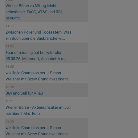
Wiener Börse zu Mittag leicht
schwächer: FACC, AT&S und RBI
gesucht
11:17
Zwischen Polier und Todesstern: Was
ein Buch über die Baubranche wi...
11:05
Fear of missing out bei wikifolio
05.08.26: Microsoft, Alphabet-A u...
11:05
wikifolio Champion per ..: Simon
Weishar mit Szew Grundinvestment
10:26
Buy und Sell für AT&S
10:21
Wiener Börse - Aktienumsatze im Juli
bei über 9 Mrd. Euro
09:55
wikifolio Champion per ..: Simon
Weishar mit Szew Grundinvestment