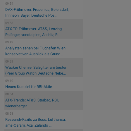
09:54
DAX-Frühmover: Fresenius, Beiersdorf,
Infineon, Bayer, Deutsche Pos...
09:53
ATX TR-Frühmover: AT&S, Lenzing,
Palfinger, voestalpine, Andritz, R...
09:49
Analysten sehen bei Flughafen Wien
konservativen Ausblick als Grund...
09:29
Wacker Chemie, Salzgitter am besten
(Peer Group Watch Deutsche Nebe...
09:10
Neues Kursziel für RBI-Aktie
08:54
ATX-Trends: AT&S, Strabag, RBI,
wienerberger ...
08:51
Research-Fazits zu Boss, Lufthansa,
ams-Osram, Axa, Zalando ....