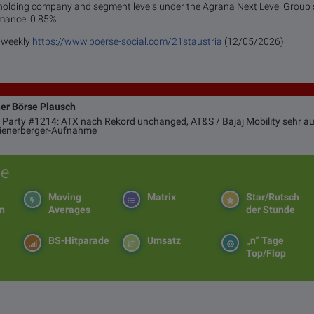
holding company and segment levels under the Agrana Next Level Group s
rmance:
0.85%
a weekly
https://www.boerse-social.com/21staustria
(12/05/2026)
ner Börse Plausch
 Party #1214: ATX nach Rekord unchanged, AT&S / Bajaj Mobility sehr auf
Wienerberger-Aufnahme
e
Moving
Matrix
Star/Rutsch
en
Averages
der Stunde
BS-Hitparade
Umsatz
„n“ Tage
Top/Flop