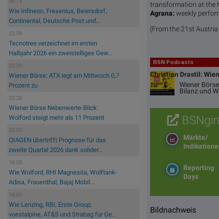
06:15
transformation at the 
Wie Infineon, Fresenius, Beiersdorf,
Agrana:
weekly perfo
Continental, Deutsche Post und...
(From the 21st Austri
22:59
Tecnotree verzeichnet im ersten
Halbjahr 2026 ein zweistelliges Gew...
BSN Podcasts
20:29
Christian Drastil: Wie
Wiener Börse: ATX legt am Mittwoch 0,7
Wiener Börse
Prozent zu
Bilanz und 
20:28
Wiener Börse Nebenwerte-Blick:
BSNgin
Wolford steigt mehr als 11 Prozent
20:05
Märkte/
QIAGEN übertrifft Prognose für das
Indikation
zweite Quartal 2026 dank solider...
18:05
Reporting
Wie Wolford, RHI Magnesita, Wolftank-
Days
Adisa, Frauenthal, Bajaj Mobil...
18:05
Wie Lenzing, RBI, Erste Group,
Bildnachweis
voestalpine, AT&S und Strabag für Ge...