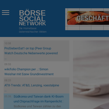
BÖRSE
SOCIAL
NETWORK
Die Homebase
österreichischer Aktien
10:08
ProSiebenSat1 on top (Peer Group
Watch Deutsche Nebenwerte powered
...
09:55
wikifolio Champion per ..: Simon
Weishar mit Szew Grundinvestment
08:25
ATX-Trends: AT&S, Lenzing, voestalpine
...
Südkorea und Taiwan dank KI-Boom
05.08.
und Chipnachfrage im Rampenlicht :
Südkorea und Taiwan zählen zu den