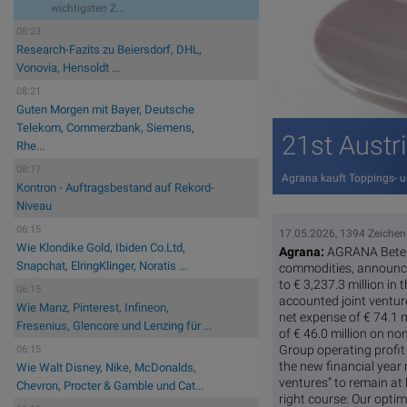
wichtigsten Z...
08:23
Research-Fazits zu Beiersdorf, DHL,
Vonovia, Hensoldt ...
08:21
Guten Morgen mit Bayer, Deutsche
Telekom, Commerzbank, Siemens,
21st Austr
Rhe...
08:17
Agrana kauft Toppings- u
Kontron - Auftragsbestand auf Rekord-
Niveau
06:15
17.05.2026, 1394 Zeichen
Wie Klondike Gold, Ibiden Co.Ltd,
Agrana:
AGRANA Beteili
Snapchat, ElringKlinger, Noratis ...
commodities, announced
to € 3,237.3 million in
06:15
accounted joint venture
Wie Manz, Pinterest, Infineon,
net expense of € 74.1 
Fresenius, Glencore und Lenzing für ...
of € 46.0 million on n
Group operating profit (
06:15
the new financial year
Wie Walt Disney, Nike, McDonalds,
ventures” to remain at 
Chevron, Procter & Gamble und Cat...
right course: Our opti