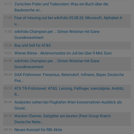
Zwischen Polier und Todesstern: Was ein Buch über die
11:17
Baubranche wi...
Fear of missing out bei wikifolio 05.08.26: Microsoft, Alphabet-A
11:05
u...
wikifolio Champion per ..: Simon Weishar mit Szew
11:05
Grundinvestment
Buy und Sell für AT&S
10:26
Wiener Börse - Aktienumsatze im Juli bei über 9 Mrd. Euro
10:21
wikifolio Champion per ..: Simon Weishar mit Szew
09:55
Grundinvestment
DAX-Frühmover: Fresenius, Beiersdorf, Infineon, Bayer, Deutsche
09:54
Pos...
ATX TR-Frühmover: AT&S, Lenzing, Palfinger, voestalpine, Andritz,
09:53
R...
Analysten sehen bei Flughafen Wien konservativen Ausblick als
09:49
Grund...
Wacker Chemie, Salzgitter am besten (Peer Group Watch
09:29
Deutsche Nebe...
Neues Kursziel für RBI-Aktie
09:10