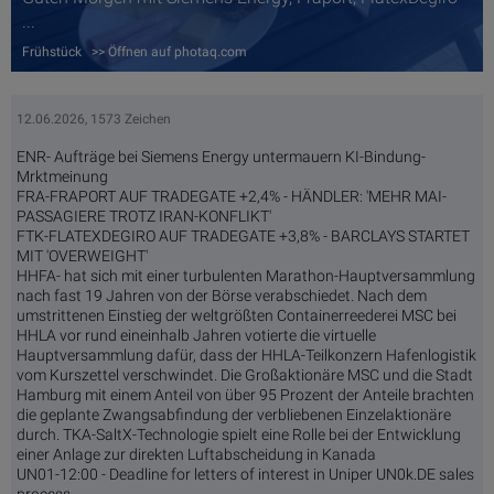
...
Frühstück >> Öffnen auf photaq.com
12.06.2026, 1573 Zeichen
ENR- Aufträge bei Siemens Energy untermauern KI-Bindung-
Mrktmeinung
FRA-FRAPORT AUF TRADEGATE +2,4% - HÄNDLER: 'MEHR MAI-
PASSAGIERE TROTZ IRAN-KONFLIKT'
FTK-FLATEXDEGIRO AUF TRADEGATE +3,8% - BARCLAYS STARTET
MIT 'OVERWEIGHT'
HHFA- hat sich mit einer turbulenten Marathon-Hauptversammlung
nach fast 19 Jahren von der Börse verabschiedet. Nach dem
umstrittenen Einstieg der weltgrößten Containerreederei MSC bei
HHLA vor rund eineinhalb Jahren votierte die virtuelle
Hauptversammlung dafür, dass der HHLA-Teilkonzern Hafenlogistik
vom Kurszettel verschwindet. Die Großaktionäre MSC und die Stadt
Hamburg mit einem Anteil von über 95 Prozent der Anteile brachten
die geplante Zwangsabfindung der verbliebenen Einzelaktionäre
durch. TKA-SaltX-Technologie spielt eine Rolle bei der Entwicklung
einer Anlage zur direkten Luftabscheidung in Kanada
UN01-12:00 - Deadline for letters of interest in Uniper UN0k.DE sales