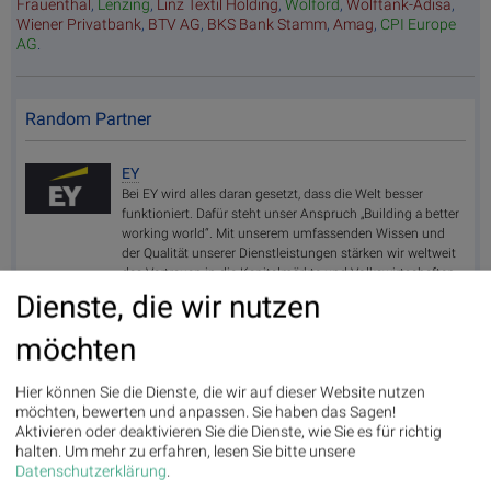
Frauenthal
,
Lenzing
,
Linz Textil Holding
,
Wolford
,
Wolftank-Adisa
,
Wiener Privatbank
,
BTV AG
,
BKS Bank Stamm
,
Amag
,
CPI Europe
AG
.
Random Partner
EY
Bei EY wird alles daran gesetzt, dass die Welt besser
funktioniert. Dafür steht unser Anspruch „Building a better
working world“. Mit unserem umfassenden Wissen und
der Qualität unserer Dienstleistungen stärken wir weltweit
das Vertrauen in die Kapitalmärkte und Volkswirtschaften.
Dienste, die wir nutzen
>> Besuchen Sie 55 weitere Partner auf
boerse-
social.com/partner
möchten
Hier können Sie die Dienste, die wir auf dieser Website nutzen
möchten, bewerten und anpassen. Sie haben das Sagen!
Aktivieren oder deaktivieren Sie die Dienste, wie Sie es für richtig
halten.
Um mehr zu erfahren, lesen Sie bitte unsere
Tecnotree verzeichnet im ersten Halbjahr 2026 ein zweistelliges
22:59
Datenschutzerklärung
.
Gew...