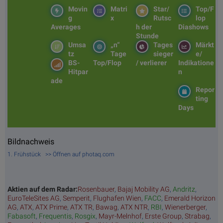
Movin
Matri
Star/
Top/F
g
x
Rutsc
lop
Averages
h der
Diashows
Stunde
Umsa
„n“
Tages
Märkt
tz
Tage
sieger
e/
BS-
Top/Flop
/ verlierer
Indikatione
Hitpar
n
ade
Repor
ting
Days
Bildnachweis
1. Frühstück >> Öffnen auf photaq.com
Aktien auf dem Radar:
Rosenbauer
,
Bajaj Mobility AG
,
Andritz
,
EuroTeleSites AG
,
Semperit
,
Flughafen Wien
,
FACC
,
Emerald Horizon
AG
,
ATX
,
ATX Prime
,
ATX TR
,
Bawag
,
ATX NTR
,
RBI
,
Wienerberger
,
Fabasoft
,
Frequentis
,
Rosgix
,
Mayr-Melnhof
,
Erste Group
,
Strabag
,