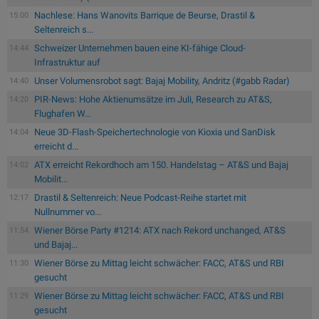
Nachlese: Hans Wanovits Barrique de Beurse, Drastil &
15:00
Seltenreich s...
Schweizer Unternehmen bauen eine KI-fähige Cloud-
14:44
Infrastruktur auf
Unser Volumensrobot sagt: Bajaj Mobility, Andritz (#gabb Radar)
14:40
PIR-News: Hohe Aktienumsätze im Juli, Research zu AT&S,
14:20
Flughafen W...
Neue 3D-Flash-Speichertechnologie von Kioxia und SanDisk
14:04
erreicht d...
ATX erreicht Rekordhoch am 150. Handelstag – AT&S und Bajaj
14:02
Mobilit...
Drastil & Seltenreich: Neue Podcast-Reihe startet mit
12:17
Nullnummer vo...
Wiener Börse Party #1214: ATX nach Rekord unchanged, AT&S
11:54
und Bajaj...
Wiener Börse zu Mittag leicht schwächer: FACC, AT&S und RBI
11:30
gesucht
Wiener Börse zu Mittag leicht schwächer: FACC, AT&S und RBI
11:29
gesucht