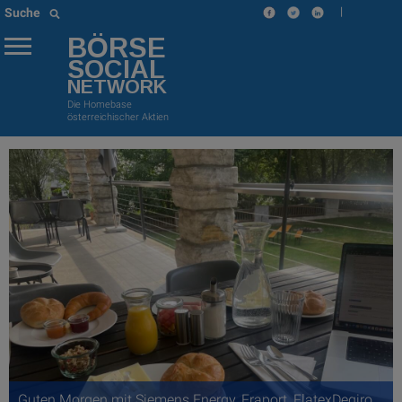
|
Suche
BÖRSE
SOCIAL
NETWORK
Die Homebase
österreichischer Aktien
Guten Morgen mit Siemens Energy, Fraport, FlatexDegiro