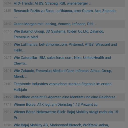
ATX-Trends: AT&S, Strabag, RBI, wienerberger ...
08:54
Research-Fazits zu Boss, Lufthansa, ams-Osram, Axa, Zalando
08:51
....
Guten Morgen mit Lenzing, Vonovia, Infineon, DHL ...
08:49
Wie Baumot Group, 3D Systems, Ibiden Co.Ltd, Zalando,
06:15
Fresenius Med...
Wie Lufthansa, bet-at-home.com, Pinterest, AT&S, Wirecard und
06:15
Hello...
Wie Caterpillar, IBM, salesforce.com, Nike, UnitedHealth und
06:15
Chevro...
Wie Zalando, Fresenius Medical Care, Infineon, Airbus Group,
06:15
Merck ...
Techtronic Industries verzeichnet starkes Ergebnis im ersten
04:09
Halbjahr
Cloudflare verleiht KI-Agenten eine Identität und eine Geldbörse
21:22
Wiener Börse: ATX legt am Dienstag 1,13 Prozent zu
19:18
Wiener Börse Nebenwerte-Blick: Bajaj Mobility steigt mehr als 15
19:17
Pr...
Wie Bajaj Mobility AG, Marinomed Biotech, Wolftank-Adisa,
18:05