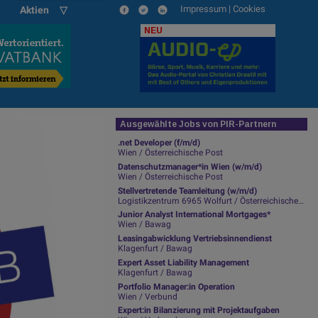
Impressum
|
Cookies
Aktien ▽
NEU
Ausgewählte Jobs von PIR-Partnern
.net Developer (f/m/d)
Wien / Österreichische Post
Datenschutzmanager*in Wien (w/m/d)
Wien / Österreichische Post
Stellvertretende Teamleitung (w/m/d)
Logistikzentrum 6965 Wolfurt / Österreichische Post
Junior Analyst International Mortgages*
Wien / Bawag
Leasingabwicklung Vertriebsinnendienst
Klagenfurt / Bawag
Expert Asset Liability Management
Klagenfurt / Bawag
Portfolio Manager:in Operation
Wien / Verbund
Expert:in Bilanzierung mit Projektaufgaben