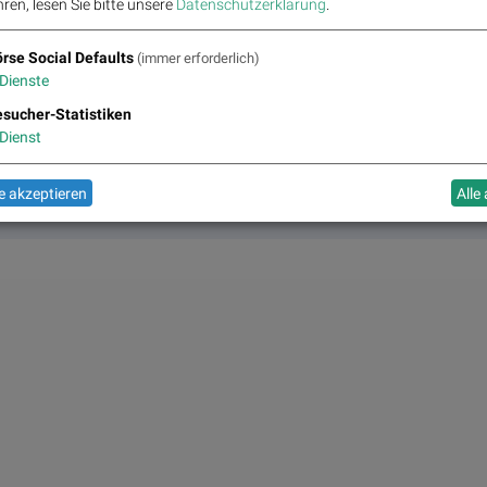
ren, lesen Sie bitte unsere
Datenschutzerklärung
.
Agrana
rse Social Defaults
(immer erforderlich)
Die Agrana Beteiligungs-AG ist ein Nahrungsmittel-Konzern mit Sitz in Wien. Ag
Dienste
Stärke, sogenannte Fruchtzubereitungen und Fruchtsaftkonzentrate sowie Bio
sucher-Statistiken
veredelt landwirtschaftliche Rohstoffe zu vielseitigen industriellen Produkten un
Produzenten als auch internationale Konzerne, speziell die Nahrungsmittelindust
Dienst
eitere Partner auf
boerse-social.com/partner
 akzeptieren
Alle