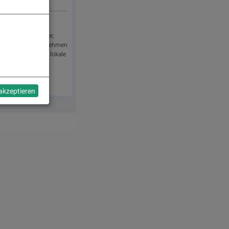
rana erzeugt Zucker,
ethanol. Das Unternehmen
d beliefert sowohl lokale
rie.
 akzeptieren