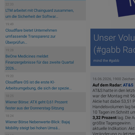
22:33
LTM arbeitet mit Chainguard zusammen,
um die Sicherheit der Softwar...
19:49
Cloudflare bietet Unternehmen
Unser Vol
umfassende Transparenz zur
Überprüfun...
(#gabb Ra
19:28
BeOne Medicines meldet
mind the #gabb
Finanzergebnisse für das zweite Quartal
2026...
19:20
16.06.2026, 1900 Zeichen
Cloudflare OS ist die erste KI-
Auf dem Radar:
AT&S
Arbeitsumgebung, die sich der spezie...
AT&S hatte in den let
war der Montag mit 96.
18:25
Aktie hat dabei 53,51 
Wiener Börse: ATX geht 0,61 Prozent
Handelsvolumen lag be
fester aus der Donnerstag-Sitzung
10 Tagen im Schnitt 
18:24
3,32 Prozent
lag. Die A
Wiener Börse Nebenwerte-Blick: Bajaj
größte Tagesgewinn.
Mobility steigt bei hohen Umsä...
aktuelle Indikation:
Akt
Veränderung zu letzte