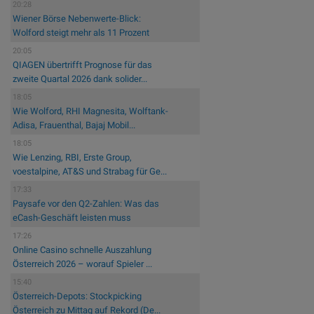
20:28
Wiener Börse Nebenwerte-Blick:
Wolford steigt mehr als 11 Prozent
20:05
QIAGEN übertrifft Prognose für das
zweite Quartal 2026 dank solider...
18:05
Wie Wolford, RHI Magnesita, Wolftank-
Adisa, Frauenthal, Bajaj Mobil...
18:05
Wie Lenzing, RBI, Erste Group,
voestalpine, AT&S und Strabag für Ge...
17:33
Paysafe vor den Q2-Zahlen: Was das
eCash-Geschäft leisten muss
17:26
Online Casino schnelle Auszahlung
Österreich 2026 – worauf Spieler ...
15:40
Österreich-Depots: Stockpicking
Österreich zu Mittag auf Rekord (De...