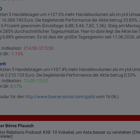
O
tzten 5 Handelstagen um +127.0% mehr Handelsvolumen als im ytd-Umsat
t 16.369.743 Euro. Die begleitende Performance der Aktie betrug 20.83%. Z
,16 Prozent gewonnen (Einzeltage: 6,88; 5,44; 7,82; 1,36). Stieg am Mont
 285% durchschnittlicher Tagesumsätze. Year-to-date liegt die Aktie bei 
6,88% gewonnen. Es ist dies der größte Tagesgewinn seit 11.06.2026, 
. Indikation:
214,50 /215,50
m SK:
-1,15%
rit
 letzten 5 Handelstagen um +107.4% mehr Handelsvolumen als im ytd-Umsa
it 2.210.133 Euro. Die begleitende Performance der Aktie betrug 0.33%.
. Indikation:
15,00 /15,05
m SK:
0,17%
Radar für den
http://www.boerse-social.com/gabb
vom 16.06.)
ner Börse Plausch
stor Relations Podcast #38: 10 Vokabel, um Asta besser zu verstehen (Chr
inkler)