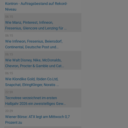
Kontron - Auftragsbestand auf Rekord-
Niveau
06:15
Wie Manz, Pinterest, Infineon,
Fresenius, Glencore und Lenzing für ...
06:15
Wie Infineon, Fresenius, Beiersdorf,
Continental, Deutsche Post und...
06:15
Wie Walt Disney, Nike, McDonalds,
Chevron, Procter & Gamble und Cat...
06:15
Wie Klondike Gold, Ibiden Co.Ltd,
Snapchat, ElringKlinger, Noratis ...
22:59
Tecnotree verzeichnet im ersten
Halbjahr 2026 ein zweistelliges Gew...
20:29
Wiener Börse: ATX legt am Mittwoch 0,7
Prozent zu