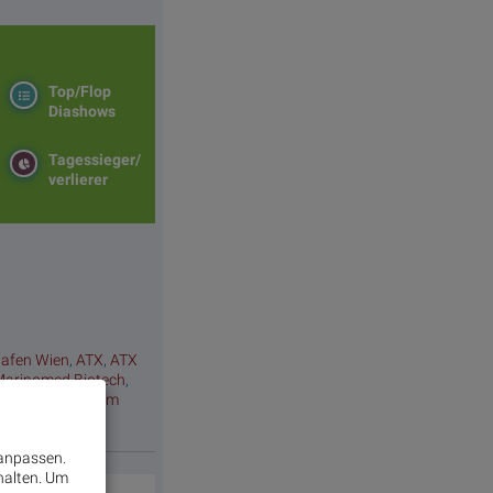
Top/Flop
Diashows
Tagessieger/
verlierer
hafen Wien
,
ATX
,
ATX
Marinomed Biotech
,
sche Post
,
Telekom
 anpassen.
halten.
Um