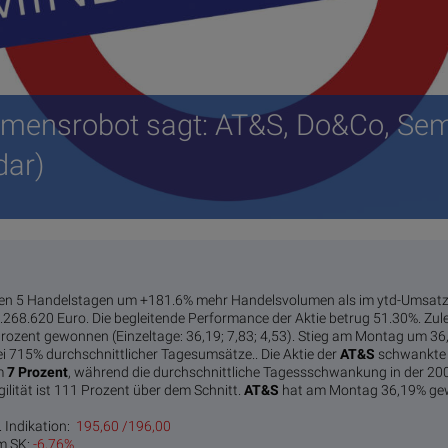
umensrobot sagt: AT&S, Do&Co, Sem
dar)
zten 5 Handelstagen um +181.6% mehr Handelsvolumen als im ytd-Umsatz-
268.620 Euro. Die begleitende Performance der Aktie betrug 51.30%.
Zule
Prozent gewonnen (Einzeltage: 36,19; 7,83; 4,53).
Stieg am Montag um 36,
i 715% durchschnittlicher Tagesumsätze..
Die Aktie der
AT&S
schwankte 
um
7 Pro­zent
, während die durchschnittliche Tagessschwankung in der 200
gilität ist 111 Prozent über dem Schnitt.
AT&S
hat am Montag 36,19% gewo
. Indikation:
195,60 /196,00
m SK:
-6,76%