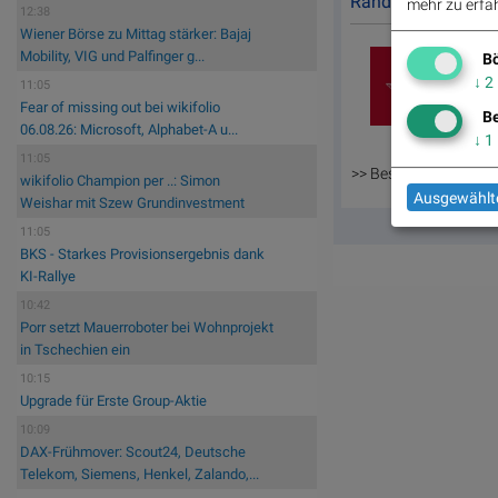
Random Partner
mehr zu erfah
12:38
Wiener Börse zu Mittag stärker: Bajaj
Mobility, VIG und Palfinger g...
Bö
↓
2
11:05
Fear of missing out bei wikifolio
Be
06.08.26: Microsoft, Alphabet-A u...
↓
1
11:05
>> Besuchen Sie 55 w
wikifolio Champion per ..: Simon
Ausgewählte
Weishar mit Szew Grundinvestment
11:05
BKS - Starkes Provisionsergebnis dank
KI-Rallye
10:42
Porr setzt Mauerroboter bei Wohnprojekt
in Tschechien ein
10:15
Upgrade für Erste Group-Aktie
10:09
DAX-Frühmover: Scout24, Deutsche
Telekom, Siemens, Henkel, Zalando,...