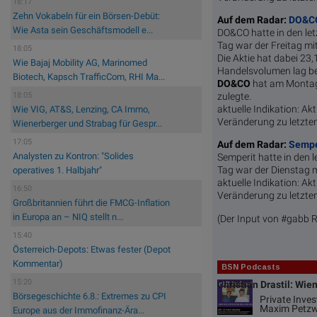
18:17
Zehn Vokabeln für ein Börsen-Debüt:
Auf dem Radar:
DO&C
Wie Asta sein Geschäftsmodell e...
DO&CO hatte in den le
Tag war der Freitag mi
18:05
Die Aktie hat dabei 23
Wie Bajaj Mobility AG, Marinomed
Handelsvolumen lag bei
Biotech, Kapsch TrafficCom, RHI Ma...
DO&CO
hat am Montag 
zulegte.
18:05
aktuelle Indikation:
Akt
Wie VIG, AT&S, Lenzing, CA Immo,
Veränderung zu letzte
Wienerberger und Strabag für Gespr...
17:05
Auf dem Radar:
Sempe
Analysten zu Kontron: "Solides
Semperit hatte in den
Tag war der Dienstag m
operatives 1. Halbjahr"
aktuelle Indikation:
Akt
16:50
Veränderung zu letzte
Großbritannien führt die FMCG-Inflation
in Europa an – NIQ stellt n...
(Der Input von #gabb 
15:40
Österreich-Depots: Etwas fester (Depot
Kommentar)
BSN Podcasts
15:20
Christian Drastil: Wie
Börsegeschichte 6.8.: Extremes zu CPI
Private Inve
Maxim Petzw
Europe aus der Immofinanz-Ära...