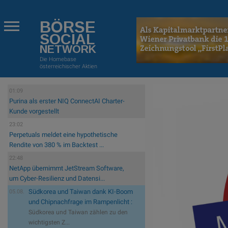
BÖRSE
SOCIAL
NETWORK
Die Homebase
österreichischer Aktien
01:09
Purina als erster NIQ ConnectAI Charter-
Kunde vorgestellt
23:02
Perpetuals meldet eine hypothetische
Rendite von 380 % im Backtest ...
22:48
NetApp übernimmt JetStream Software,
um Cyber-Resilienz und Datensi...
Südkorea und Taiwan dank KI-Boom
05.08.
und Chipnachfrage im Rampenlicht :
Südkorea und Taiwan zählen zu den
wichtigsten Z...