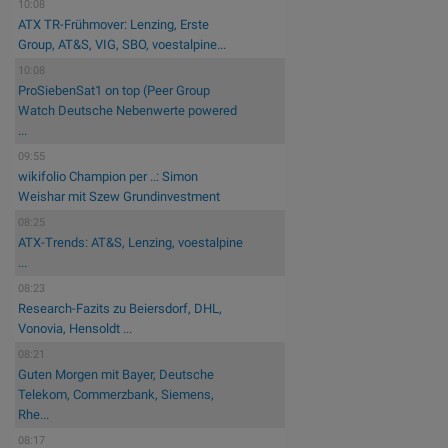
10:08
ATX TR-Frühmover: Lenzing, Erste
Group, AT&S, VIG, SBO, voestalpine...
10:08
ProSiebenSat1 on top (Peer Group
Watch Deutsche Nebenwerte powered
...
09:55
wikifolio Champion per ..: Simon
Weishar mit Szew Grundinvestment
08:25
ATX-Trends: AT&S, Lenzing, voestalpine
...
08:23
Research-Fazits zu Beiersdorf, DHL,
Vonovia, Hensoldt ...
08:21
Guten Morgen mit Bayer, Deutsche
Telekom, Commerzbank, Siemens,
Rhe...
08:17