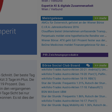
Wien / Verbund
Expert:in KI & digitale Zusammenarbeit
Wien / Verbund
Meistgelesen
>> mehr
AMCs für Österreich, gelistet an der Wiener Börse
C.I.R.A.-Jahreskonferenz 2016
perit
Cloudflare bietet Unternehmen umfassende Transparenz zur Überprüfung und Analyse des KI-Einsatzes
Perpetuals meldet eine hypothetische Rendite von 380 % im Backtest der KI-Engine, die die risikofreie Handelsplattform „UpsideOnly“ antreibt
Wiener Börse: ATX geht 0,61 Prozent fester aus der Donnerstag-Sitzung
BeOne Medicines meldet Finanzergebnisse für das zweite Quartal 2026 und informiert über aktuelle Geschäftsentwicklungen
PIR-Zeichnungsprodukte
Börse Social Club Board
>> mehr
wikifolio-Trades Austro-Aktien 20-21: Andritz(1), Uniqa(1), OMV(1)
wikifolio-Trades Austro-Aktien 19-20: Porr(1), Palfinger(1)
Schnitt. Der beste Tag
wikifolio-Trades Austro-Aktien 18-19: RBI(1)
tzt 3 Tage im Plus. Die
Star der Stunde: Frequentis 1.31%, Rutsch der Stunde: RHI Magnesita -1.38%
19 Prozent. Das
wikifolio-Trades Austro-Aktien 17-18: Fabasoft(1)
in den vergangenen
BSN MA-Event UBM
-Tage-Sicht bei nur
Star der Stunde: Frequentis 1.86%, Rutsch der Stunde: Kapsch TrafficCom -2.16%
nnen. Es ist dies der
wikifolio-Trades Austro-Aktien 16-17: Porr(1)
Star der Stunde: Bajaj Mobility AG 1.36%, Rutsch der Stunde: Polytec Group -1.81%