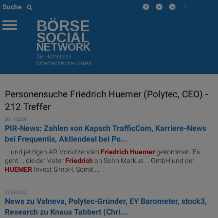
|
Suche
BÖRSE
SOCIAL
NETWORK
Die Homebase
österreichischer Aktien
Personensuche Friedrich Huemer (Polytec, CEO) -
212 Treffer
20.11.2024
PIR-News: Zahlen von Kapsch TrafficCom, Karriere-News
bei Frequentis, Aktiendeal bei Po...
... und jetzigen AR-Vorsitzenden
Friedrich
Huemer
gekommen. Es
geht ... die der Vater
Friedrich
an Sohn Markus ... GmbH und der
HUEMER
Invest GmbH. Somit ...
07.09.2023
News zu Valneva, Polytec-Gründer, EY Barometer, stock3,
Research zu Knaus Tabbert (Chri...