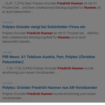
... /6,47, 1,37%) Deal: Polytec-Gründer
Friedrich
Huemer
ist mit 51
Prozent bei ... sind kein unbekanntes Betätigungsfeld für
Huemer,
ist
er doch bekanntlich ...
07.09.2023
Polytec-Gründer steigt bei Schönfelder-Firma ein
Polytec-Gründer
Friedrich
Huemer
ist mit 51 Prozent bei ... Reifnitz.
Kein unbekanntes Betätigungsfeld für
Huemer,
ist er doch
bekanntlich bereits ...
14.07.2021
PIR-News: A1 Telekom Austria, Porr, Polytec (Christine
Petzwinkler)
... : 7,32 /7,33, 0,34%) Polytec-Gründer
Friedrich
Huemer
wurde
einstimmig zum neuen Vorsitzenden ...
13.07.2021
Polytec: Gründer Friedrich Huemer nun AR-Vorsitzender
Polytec-Gründer
Friedrich
Huemer
wurde einstimmig zum neuen
Vorsitzenden ...