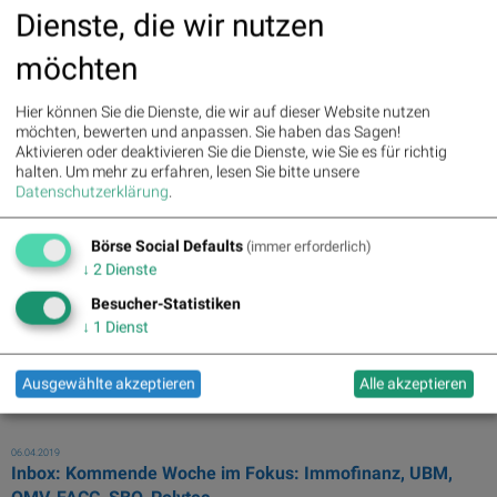
Dienste, die wir nutzen
15.06.2021
Schöne Auszeichnung für die Huemer-Familie: Ulrike,
möchten
Friedrich und Sohn Markus (Christia...
... Auszeichnungen für die
Huemer
-Familie: Der Pegasus ... an Ulrike
Hier können Sie die Dienste, die wir auf dieser Website nutzen
und
Friedrich
Huemer
. Mit Hartnäckigkeit und ... ] Und: Sohn Markus
möchten, bewerten und anpassen. Sie haben das Sagen!
Huemer
ist derzeit im CEO ...
Aktivieren oder deaktivieren Sie die Dienste, wie Sie es für richtig
halten.
Um mehr zu erfahren, lesen Sie bitte unsere
15.06.2021
Datenschutzerklärung
.
ATX TR zu Mittag schwächer: FACC, Warimpex und Strabag
gesucht
Börse Social Defaults
(immer erforderlich)
... - Schöne Auszeichnung für die
Huemer
-Famiie: Ulrike,
Friedrich
und
↓
2
Dienste
Sohn Markus - PIR ...
Besucher-Statistiken
↓
1
Dienst
06.04.2019
Inbox: Polytec in guter Position
... ATX Prime. Peter Haidenek (CFO)
Friedrich
Huemer
(CEO) Paul
Ausgewählte akzeptieren
Alle akzeptieren
Rettenbacher (IR) Peter ...
06.04.2019
Inbox: Kommende Woche im Fokus: Immofinanz, UBM,