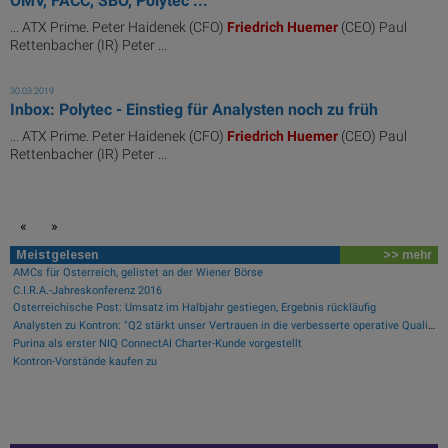
OMV, FACC, SBO, Polytec ...
... ATX Prime. Peter Haidenek (CFO)
Friedrich
Huemer
(CEO) Paul
Rettenbacher (IR) Peter ...
30.03.2019
Inbox: Polytec - Einstieg für Analysten noch zu früh
... ATX Prime. Peter Haidenek (CFO)
Friedrich
Huemer
(CEO) Paul
Rettenbacher (IR) Peter ...
«
»
Meistgelesen
>> mehr
AMCs für Österreich, gelistet an der Wiener Börse
C.I.R.A.-Jahreskonferenz 2016
Österreichische Post: Umsatz im Halbjahr gestiegen, Ergebnis rückläufig
Analysten zu Kontron: "Q2 stärkt unser Vertrauen in die verbesserte operative Qualität"
Purina als erster NIQ ConnectAI Charter-Kunde vorgestellt
Kontron-Vorstände kaufen zu