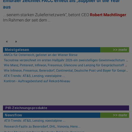
Embraer zeichnet FACC erneut als ‚Supplier of the Year‘
aus
... seinem starken Zuliefernetzwerk“, betont CEO
Robert
Machtlinger
.
Im Rahmen der seit dem ...
«
»
Meistgelesen
>> mehr
AMCs für Österreich, gelistet an der Wiener Börse
Tecnotree verzeichnet im ersten Halbjahr 2026 ein zweistelliges Gewinnwachstum und eine beschleunigte Einführungsdynamik
Wie Manz, Pinterest, Infineon, Fresenius, Glencore und Lenzing für Gesprächsstoff sorgten
Wie Infineon, Fresenius, Beiersdorf, Continental, Deutsche Post und Bayer für Gesprächsstoff im DAX sorgten
ATX-Trends: AT&S, Lenzing, voestalpine ...
Kontron - Auftragsbestand auf Rekord-Niveau
PIR-Zeichnungsprodukte
Newsflow
>> mehr
ATX-Trends: AT&S, Lenzing, voestalpine ...
Research-Fazits zu Beiersdorf, DHL, Vonovia, Hens...