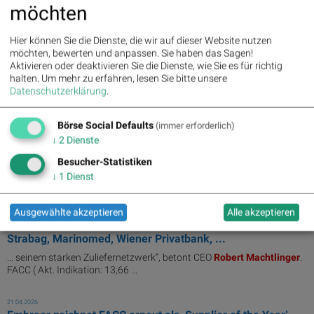
... seinem starken Zuliefernetzwerk“, betont CEO
Robert
Machtlinger
.
möchten
Momo85 zu AIR (23.04 ...
Hier können Sie die Dienste, die wir auf dieser Website nutzen
24.04.2026
möchten, bewerten und anpassen. Sie haben das Sagen!
Wie Wolford, FACC, EuroTeleSites AG, Linz Textil Holding,
Aktivieren oder deaktivieren Sie die Dienste, wie Sie es für richtig
UBM und CPI Europe AG für Ges...
halten.
Um mehr zu erfahren, lesen Sie bitte unsere
Datenschutzerklärung
.
... seinem starken Zuliefernetzwerk“, betont CEO
Robert
Machtlinger
.
Börse Social Defaults
(immer erforderlich)
22.04.2026
↓
2
Dienste
Wie EuroTeleSites AG, SW Umwelttechnik, Amag, RHI
Magnesita, Wolford und FACC für Gespr...
Besucher-Statistiken
↓
1
Dienst
... seinem starken Zuliefernetzwerk“, betont CEO
Robert
Machtlinger
.
22.04.2026
Ausgewählte akzeptieren
Alle akzeptieren
PIR-News: Telekom Austria-Zahlen, News zu AT&S,
Strabag, Marinomed, Wiener Privatbank, ...
... seinem starken Zuliefernetzwerk“, betont CEO
Robert
Machtlinger
.
FACC ( Akt. Indikation: 13,66 ...
21.04.2026