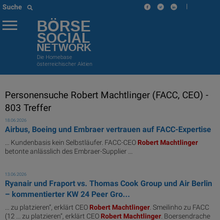
|
Suche
BÖRSE
SOCIAL
NETWORK
Die Homebase
österreichischer Aktien
Personensuche Robert Machtlinger (FACC, CEO) -
803 Treffer
18.06.2026
Airbus, Boeing und Embraer vertrauen auf FACC-Expertise
... Kundenbasis kein Selbstläufer. FACC-CEO
Robert
Machtlinger
betonte anlässlich des Embraer-Supplier ...
13.06.2026
Ryanair und Fraport vs. Thomas Cook Group und Air Berlin
– kommentierter KW 24 Peer Gro...
... zu platzieren“, erklärt CEO
Robert
Machtlinger
. Smeilinho zu FACC
(12 ... zu platzieren“, erklärt CEO
Robert
Machtlinger
. Boersendrache