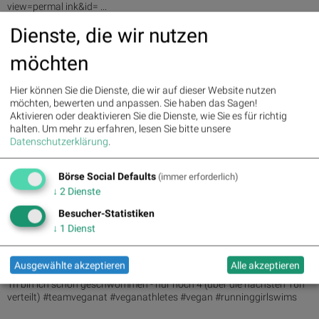
view=permal ink&id= ...
Dienste, die wir nutzen
18.11.2017
Hügelsprints (Maria Hinnerth via Facebook)
möchten
Schön, wenn nach den Hügelsprints noch immer alle so gut gelaunt
sind -) Top motivierte Gruppe - 10x sind wir den Hügel hinauf
Hier können Sie die Dienste, die wir auf dieser Website nutzen
gesprintet!
möchten, bewerten und anpassen. Sie haben das Sagen!
Aktivieren oder deaktivieren Sie die Dienste, wie Sie es für richtig
halten.
Um mehr zu erfahren, lesen Sie bitte unsere
05.11.2017
Datenschutzerklärung
.
4h40min war ich in den letzten 24h im Wasser (Maria
Hinnerth via Facebook)
Börse Social Defaults
(immer erforderlich)
Mein Teil ist geschafft: 4h40min war ich in den letzten 24h im Wasser,
204 Längen (10,2km) gingen sich trotz einer katastrophalen
↓
2
Dienste
Nachteinheit (die ...
Besucher-Statistiken
↓
1
Dienst
04.11.2017
1 von 4h schon geschwommen (Maria Hinnerth via
Facebook)
Ausgewählte akzeptieren
Alle akzeptieren
1h bin ich schon geschwommen - nur noch 4 (über die nächsten 16h
verteilt) #teamveganat #veganathletes #vegan #runninggirlswims