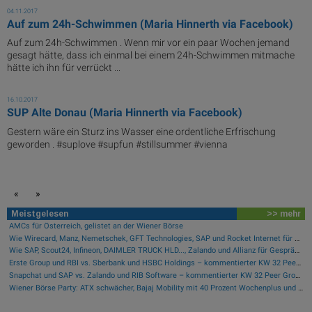
04.11.2017
Auf zum 24h-Schwimmen (Maria Hinnerth via Facebook)
Auf zum 24h-Schwimmen . Wenn mir vor ein paar Wochen jemand
gesagt hätte, dass ich einmal bei einem 24h-Schwimmen mitmache
hätte ich ihn für verrückt ...
16.10.2017
SUP Alte Donau (Maria Hinnerth via Facebook)
Gestern wäre ein Sturz ins Wasser eine ordentliche Erfrischung
geworden . #suplove #supfun #stillsummer #vienna
«
»
Meistgelesen
>> mehr
AMCs für Österreich, gelistet an der Wiener Börse
Wie Wirecard, Manz, Nemetschek, GFT Technologies, SAP und Rocket Internet für Gesprächsstoff sorgten
Wie SAP, Scout24, Infineon, DAIMLER TRUCK HLD..., Zalando und Allianz für Gesprächsstoff im DAX sorgten
Erste Group und RBI vs. Sberbank und HSBC Holdings – kommentierter KW 32 Peer Group Watch Banken
Snapchat und SAP vs. Zalando und RIB Software – kommentierter KW 32 Peer Group Watch Computer, Software & Internet
Wiener Börse Party: ATX schwächer, Bajaj Mobility mit 40 Prozent Wochenplus und vielleicht Momentum aus Indien (Podcast)