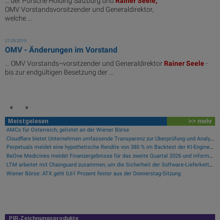
... der Porsche Holding Salzburg und
Rainer
Seele,
OMV Vorstandsvorsitzender und Generaldirektor,
welche ...
27.05.2019
OMV - Änderungen im Vorstand
... OMV Vorstands¬vorsitzender und Generaldirektor
Rainer
Seele
-
bis zur endgültigen Besetzung der ...
«
»
Meistgelesen
>> mehr
AMCs für Österreich, gelistet an der Wiener Börse
Cloudflare bietet Unternehmen umfassende Transparenz zur Überprüfung und Analyse des KI-Einsatzes
Perpetuals meldet eine hypothetische Rendite von 380 % im Backtest der KI-Engine, die die risikofreie Handelsplattform „UpsideOnly“ antreibt
BeOne Medicines meldet Finanzergebnisse für das zweite Quartal 2026 und informiert über aktuelle Geschäftsentwicklungen
LTM arbeitet mit Chainguard zusammen, um die Sicherheit der Software-Lieferkette durch BlueVerse™ RightLogic zu stärken
Wiener Börse: ATX geht 0,61 Prozent fester aus der Donnerstag-Sitzung
PIR-Zeichnungsprodukte