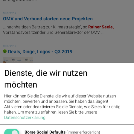
01.07.2019
OMV und Verbund starten neue Projekten
... nachhaltigen Beitrag zur Klimastrategie“, so
Rainer
Seele,
Vorstandsvorsitzender und Generaldirektor der OMV ...
01.07.2019
Deals, Dinge, Logos - Q3 2019
Dienste, die wir nutzen
möchten
Vertiefen Kooperation: OMV-CEO
Rainer
Seele,
Hier können Sie die Dienste, die wir auf dieser Website nutzen
Verbund-CEO Wolfgang Anzengruber, Credit:
möchten, bewerten und anpassen. Sie haben das Sagen!
Redtenbacher
Aktivieren oder deaktivieren Sie die Dienste, wie Sie es für richtig
halten.
Um mehr zu erfahren, lesen Sie bitte unsere
12.06.2019
Datenschutzerklärung
.
Messages, Juni 2019
Börse Social Defaults
(immer erforderlich)