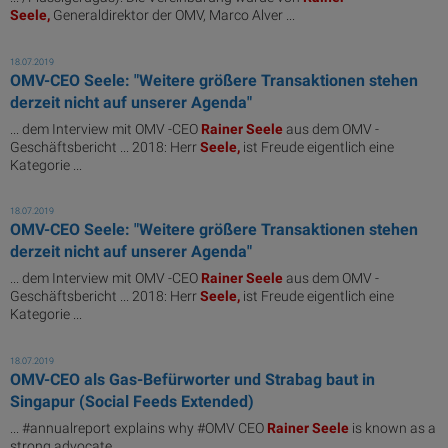
Seele,
Generaldirektor der OMV, Marco Alver ...
18.07.2019
OMV-CEO Seele: "Weitere größere Transaktionen stehen
derzeit nicht auf unserer Agenda"
... dem Interview mit OMV -CEO
Rainer
Seele
aus dem OMV -
Geschäftsbericht ... 2018: Herr
Seele,
ist Freude eigentlich eine
Kategorie ...
18.07.2019
OMV-CEO Seele: "Weitere größere Transaktionen stehen
derzeit nicht auf unserer Agenda"
... dem Interview mit OMV -CEO
Rainer
Seele
aus dem OMV -
Geschäftsbericht ... 2018: Herr
Seele,
ist Freude eigentlich eine
Kategorie ...
18.07.2019
OMV-CEO als Gas-Befürworter und Strabag baut in
Singapur (Social Feeds Extended)
... #annualreport explains why #OMV CEO
Rainer
Seele
is known as a
strong advocate ...