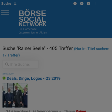
|
Suche
BÖRSE
SOCIAL
NETWORK
Die Homebase
österreichischer Aktien
Suche "Rainer Seele" - 405 Treffer
(Nur im Titel suchen:
17 Treffer)
24.09.2019
Deals, Dinge, Logos - Q3 2019
... /Flüssigerdgas). Die Vereinbarung wurde von
Rainer