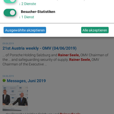
↓
2
Dienste
Besucher-Statistiken
↓
1
Dienst
... Kulturprojekte,v.l.n.r OMV Vorstandsvorsitzender und
Generaldirektor
Rainer
Seele,
Bundesministerin für
Ausgewählte akzeptieren
Alle akzeptieren
Digitalisierung und Wirtschaftsstandort ...
09.06.2019
21st Austria weekly - OMV (04/06/2019)
... of Porsche Holding Salzburg and
Rainer
Seele,
OMV Chairman of
the ... and safeguarding security of supply.
Rainer
Seele,
OMV
Chairman of the Executive ...
04.06.2019
Messages, Juni 2019