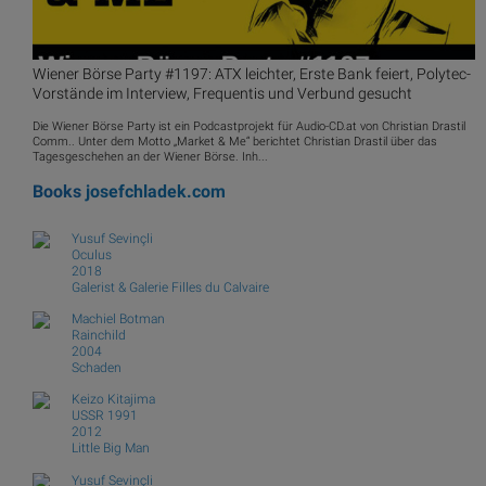
Wiener Börse Party #1197: ATX leichter, Erste Bank feiert, Polytec-
Vorstände im Interview, Frequentis und Verbund gesucht
Die Wiener Börse Party ist ein Podcastprojekt für Audio-CD.at von Christian Drastil
Comm.. Unter dem Motto „Market & Me“ berichtet Christian Drastil über das
Tagesgeschehen an der Wiener Börse. Inh...
Books
josefchladek.com
Yusuf Sevinçli
Oculus
2018
Galerist & Galerie Filles du Calvaire
Machiel Botman
Rainchild
2004
Schaden
Keizo Kitajima
USSR 1991
2012
Little Big Man
Yusuf Sevinçli