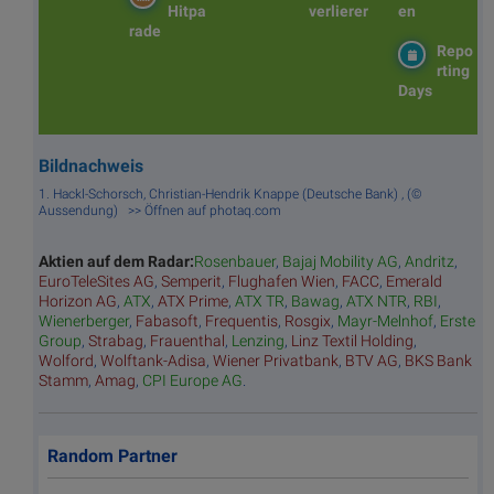
Hitpa
verlierer
en
rade
Repo
rting
Days
Bildnachweis
1. Hackl-Schorsch, Christian-Hendrik Knappe (Deutsche Bank) , (©
Aussendung) >> Öffnen auf photaq.com
Aktien auf dem Radar:
Rosenbauer
,
Bajaj Mobility AG
,
Andritz
,
EuroTeleSites AG
,
Semperit
,
Flughafen Wien
,
FACC
,
Emerald
Horizon AG
,
ATX
,
ATX Prime
,
ATX TR
,
Bawag
,
ATX NTR
,
RBI
,
Wienerberger
,
Fabasoft
,
Frequentis
,
Rosgix
,
Mayr-Melnhof
,
Erste
Group
,
Strabag
,
Frauenthal
,
Lenzing
,
Linz Textil Holding
,
Wolford
,
Wolftank-Adisa
,
Wiener Privatbank
,
BTV AG
,
BKS Bank
Stamm
,
Amag
,
CPI Europe AG
.
Random Partner