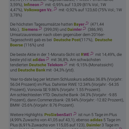
3,59%),
Infi
neon
mit -0,95% auf 13,09 (81% Vol.; 1W
4,47%),
Volkswa
gen Vz.
mit -0,92% auf 123,60 (75% Vol.; 1W
3,78%)
Die höchsten Tagesumsätze hatten
Ba
yer
(471,44
Mio.),
Sie
mens
(399,09) und
Dai
mler
(386,99).
Umsatzausreisser nach oben gegenüber dem 2016er-
Tagesschnitt gab es bei
Deutsc
he Post
(117%),
Deutsch
e
Boerse
(116%) und
Die beste Aktie in der 1-Monats-Sicht ist
R
WE
mit 14,49%, die
beste ytd ist
adi
das
mit 36,8%. Am schwächsten
tendierten
Deutsche
Telekom
mit -9,15% (Monatssicht)
und
Deutsc
he Bank
mit -34,3% (ytd).
Year-to-date lag per letztem Schlusskurs adidas 36.8% (Vorjahr:
56.04 Prozent) im Plus. Dahinter RWE 12.34% (Vorjahr: -54.35
Prozent), Vonovia SE 9.86% (Vorjahr: 1.55 Prozent).
Am schlechtesten YTD: Deutsche Bank -34.3% (Vorjahr: -9.85
Prozent), dann Commerzbank -28.94% (Vorjahr: -12.82 Prozent),
BMW -25.6% (Vorjahr: 8.76 Prozent).
Weitere Highlights:
ProSie
benSat1
ist nun 5 Tage im Plus
(4,99% Zuwachs von 41,05 auf 43,1), ebenso
adi
das
5 Tage im
Plus (6,91% Zuwachs von 115,05 auf 123),
Dai
mler
3 Tage im