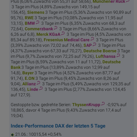
Plus (6,06% Zuwachs von 55,31 auf 58,66),
München
er Rück
3 Tage im Plus (4,89% Zuwachs von 149,15 auf
156,45),
Sie
mens
3 Tage im Plus (5,36% Zuwachs von 90,89 auf
95,76),
R
WE
3 Tage im Plus (10,08% Zuwachs von 11,95 auf
13,15),
B
MW
3 Tage im Plus (6,35% Zuwachs von 68,3 auf
72,64),
Comme
rzbank
3 Tage im Plus (8,66% Zuwachs von
6,26 auf 6,8),
Merck
KGaA
3 Tage im Plus (4,5% Zuwachs von
85,34 auf 89,18),
Fresenius M
edical Care
3 Tage im Plus
(3,39% Zuwachs von 72,02 auf 74,46),
S
AP
3 Tage im Plus
(4,37% Zuwachs von 67,33 auf 70,27),
Deutsch
e Boerse
3 Tage
im Plus (9,7% Zuwachs von 72,25 auf 79,26),
Luft
hansa
3
Tage im Plus (6,59% Zuwachs von 11 auf 11,72),
Deutsc
he
Bank
3 Tage im Plus (13,89% Zuwachs von 12,99 auf
14,8),
Ba
yer
3 Tage im Plus (4,52% Zuwachs von 87,77 auf
91,74),
E.
ON
3 Tage im Plus (9,45% Zuwachs von 8,26 auf
9,04),
All
ianz
3 Tage im Plus (5,49% Zuwachs von 129,35 auf
136,45),
Li
nde
3 Tage im Plus (2,77% Zuwachs von 124,45
auf 127,9).
Gestoppte bzw. gedrehte Serien:
Thysse
nKrupp
-0,92% auf
18,865, davor 4 Tage im Plus (9,43% Zuwachs von 17,4 auf
19,04).
Index-Performance DAX der letzten 5 Tage
21.06.: 10015,54 +0,54%