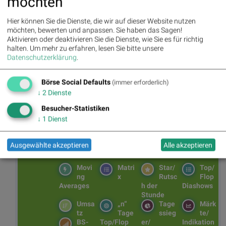
möchten
(20.06.2016)
Hier können Sie die Dienste, die wir auf dieser Website nutzen
Hier geht es zum
DAX-Universum
(Zusammensetzung,
möchten, bewerten und anpassen. Sie haben das Sagen!
Performance, Umsätze, Statistiken).
Aktivieren oder deaktivieren Sie die Dienste, wie Sie es für richtig
halten.
Um mehr zu erfahren, lesen Sie bitte unsere
Datenschutzerklärung
.
BSN Podcasts
Christian Drastil: Wiener Börse Plausch
Börse Social Defaults
(immer erforderlich)
Wiener Börse Party #1215: ATX fester, Bajaj
↓
2
Dienste
Mobility Aktie der Stunde, KHS mag WLTR, offene
Fragen bei Fitgroup
Besucher-Statistiken
↓
1
Dienst
Ausgewählte akzeptieren
Alle akzeptieren
BSNgine
Movi
Matri
Star/
Top/
ng
x
Rutsc
Flop
Averages
h der
Diashows
Stunde
Umsa
„n“
Tage
Märk
tz
Tage
ssieg
te/
BS-
Top/Flop
er/
Indikation