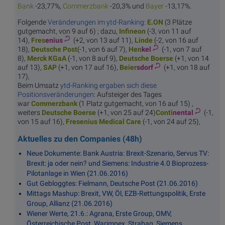
Bank
-23,77%,
Comme
rzbank
-20,3% und
Ba
yer
-13,17%.
Folgende
Veränderungen im ytd-Ranking:
E.
ON
(3 Plätze
gutgemacht, von 9 auf 6) ; dazu,
Infi
neon
(-3, von 11 auf
14),
Fres
enius
(+2, von 13 auf 11),
Li
nde
(-2, von 16 auf
18),
Deutsc
he Post
(-1, von 6 auf 7),
Hen
kel
(-1, von 7 auf
8),
Merck
KGaA
(-1, von 8 auf 9),
Deutsch
e Boerse
(+1, von 14
auf 13),
S
AP
(+1, von 17 auf 16),
Beier
sdorf
(+1, von 18 auf
17),
Beim Umsatz
ytd-Ranking ergaben sich diese
Positionsveränderungen
: Aufsteiger des Tages
war
Comme
rzbank
(1 Platz gutgemacht, von 16 auf 15) ,
weiters
Deutsch
e Boerse
(+1, von 25 auf 24)
Conti
nental
(-1,
von 15 auf 16),
Fresenius M
edical Care
(-1, von 24 auf 25),
Aktuelles zu den Companies (48h)
Neue Dokumente: Bank Austria: Brexit-Szenario, Servus TV:
Brexit: ja oder nein? und Siemens: Industrie 4.0 Bioprozess-
Pilotanlage in Wien (21.06.2016)
Gut Gebloggtes: Fielmann, Deutsche Post (21.06.2016)
Mittags Mashup: Brexit, VW, Öl, EZB-Rettungspolitik, Erste
Group, Allianz (21.06.2016)
Wiener Werte, 21.6.: Agrana, Erste Group, OMV,
Österreichische Post, Warimpex, Strabag, Siemens