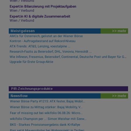
Wien / Verbund
Expert:in Bilanzierung mit Projektaufgaben
Wien / Verbund
Expert:in KI & digitale Zusammenarbeit
Wien / Verbund
Meistgelesen
>> mehr
AMCs für Österreich, gelistet an der Wiener Börse
Kontron - Auftragsbestand auf Rekord-Niveau
ATX-Trends: AT&S, Lenzing, voestalpine ...
Research-Fazits zu Beiersdorf, DHL, Vonovia, Hensoldt ...
Wie Infineon, Fresenius, Beiersdorf, Continental, Deutsche Post und Bayer für Gesprächsstoff im DAX sorgten
Upgrade für Erste Group-Aktie
PIR-Zeichnungsprodukte
Newsflow
>> mehr
Wiener Börse Party #1215: ATX fester, Bajaj Mobil...
Wiener Börse zu Mittag stärker: Bajaj Mobility, V...
Fear of missing out bei wikifolio 06.08.26: Micro...
wikifolio Champion per ..: Simon Weishar mit Szew...
BKS - Starkes Provisionsergebnis dank KI-Rallye
Porr setzt Mauerroboter bei Wohnprojekt in Tschec...