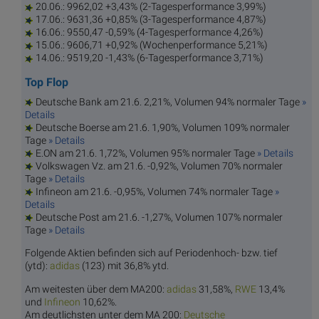
20.06.: 9962,02 +3,43% (2-Tagesperformance 3,99%)
17.06.: 9631,36 +0,85% (3-Tagesperformance 4,87%)
16.06.: 9550,47 -0,59% (4-Tagesperformance 4,26%)
15.06.: 9606,71 +0,92% (Wochenperformance 5,21%)
14.06.: 9519,20 -1,43% (6-Tagesperformance 3,71%)
Top Flop
Deutsche Bank am 21.6. 2,21%, Volumen 94% normaler Tage
»
Details
Deutsche Boerse am 21.6. 1,90%, Volumen 109% normaler
Tage
» Details
E.ON am 21.6. 1,72%, Volumen 95% normaler Tage
» Details
Volkswagen Vz. am 21.6. -0,92%, Volumen 70% normaler
Tage
» Details
Infineon am 21.6. -0,95%, Volumen 74% normaler Tage
»
Details
Deutsche Post am 21.6. -1,27%, Volumen 107% normaler
Tage
» Details
Folgende Aktien befinden sich auf Periodenhoch- bzw. tief
(ytd):
adi
das
(123) mit 36,8% ytd.
Am weitesten über dem MA200:
adi
das
31,58%,
R
WE
13,4%
und
Infi
neon
10,62%.
Am deutlichsten unter dem MA 200:
Deutsc
he