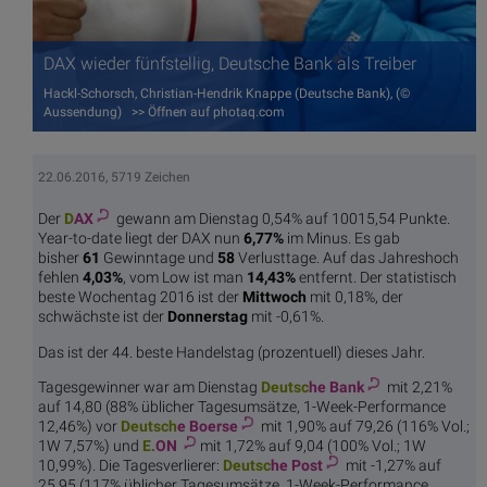
DAX wieder fünfstellig, Deutsche Bank als Treiber
Hackl-Schorsch, Christian-Hendrik Knappe (Deutsche Bank), (©
Aussendung) >> Öffnen auf photaq.com
22.06.2016, 5719 Zeichen
Der
D
AX
gewann am Dienstag 0,54% auf 10015,54 Punkte.
Year-to-date liegt der DAX nun
6,77%
im Minus. Es gab
bisher
61
Gewinntage und
58
Verlusttage. Auf das Jahreshoch
fehlen
4,03%
, vom Low ist man
14,43%
entfernt. Der statistisch
beste Wochentag 2016 ist der
Mittwoch
mit 0,18%, der
schwächste ist der
Donnerstag
mit -0,61%.
Das ist der 44. beste Handelstag (prozentuell) dieses Jahr.
Tagesgewinner war am Dienstag
Deutsc
he Bank
mit 2,21%
auf 14,80 (88% üblicher Tagesumsätze, 1-Week-Performance
12,46%) vor
Deutsch
e Boerse
mit 1,90% auf 79,26 (116% Vol.;
1W 7,57%) und
E.
ON
mit 1,72% auf 9,04 (100% Vol.; 1W
10,99%). Die Tagesverlierer:
Deutsc
he Post
mit -1,27% auf
25,95 (117% üblicher Tagesumsätze, 1-Week-Performance