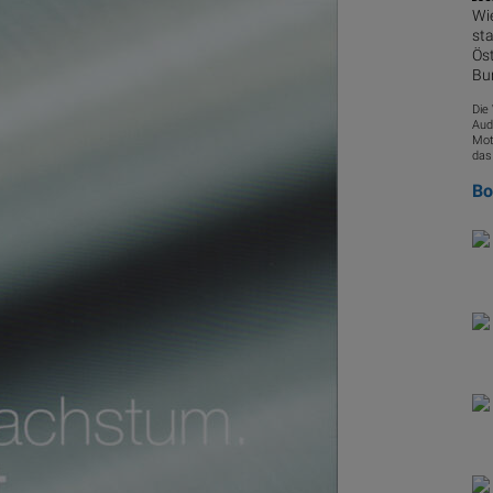
Wi
sta
Kur
Öst
Bu
Die
Aud
Mot
das
B