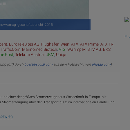
/show/amag_geschaftsbericht_2015
Pho
erit
,
EuroTeleSites AG
,
Flughafen Wien
,
ATX
,
ATX Prime
,
ATX TR
,
 TrafficCom
,
Marinomed Biotech
,
VIG
,
Warimpex
,
BTV AG
,
BKS
che Post
,
Telekom Austria
,
UBM
,
Uniqa
.
rung (oft) durch
boerse-social.com
aus dem Fotoarchiv von
photaq.com
)
und einer der größten Stromerzeuger aus Wasserkraft in Europa. Mit
r Stromerzeugung über den Transport bis zum internationalen Handel und
rsewien