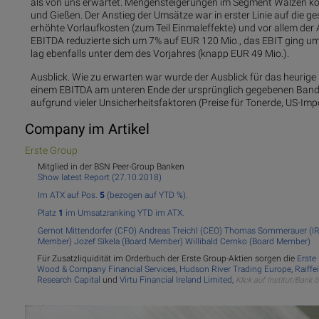
als von uns erwartet. Mengensteigerungen im Segment Walzen k
und Gießen. Der Anstieg der Umsätze war in erster Linie auf die 
erhöhte Vorlaufkosten (zum Teil Einmaleffekte) und vor allem der 
EBITDA reduzierte sich um 7% auf EUR 120 Mio., das EBIT ging u
lag ebenfalls unter dem des Vorjahres (knapp EUR 49 Mio.).
Ausblick. Wie zu erwarten war wurde der Ausblick für das heurig
einem EBITDA am unteren Ende der ursprünglich gegebenen Bandbr
aufgrund vieler Unsicherheitsfaktoren (Preise für Tonerde, US-Impo
Company im Artikel
Er
ste Group
Mitglied in der BSN Peer-Group Banken
Show latest Report (27.10.2018)
Im ATX auf Pos.
5
(bezogen auf YTD %).
Platz
1
im Umsatzranking YTD im ATX.
Gernot Mittendorfer (CFO)
Andreas Treichl (CEO)
Thomas Sommerauer (I
Member)
Jozef Síkela (Board Member)
Willibald Cernko (Board Member)
Für Zusatzliquidität im Orderbuch der Erste Group-Aktien sorgen die
Erste
Wood & Company Financial Services
,
Hudson River Trading Europe
,
Raiff
Research Capital
und
Virtu Financial Ireland Limited
,
Klick auf Institut/Bank 