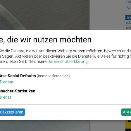
und
Ana
Bö
wik
e, die wir nutzen möchten
wik
BS
ie die Dienste, die wir auf dieser Website nutzen möchten, bewerten und
wik
Sagen! Aktivieren oder deaktivieren Sie die Dienste, wie Sie es für richtig 
ren, lesen Sie bitte unsere
Datenschutzerklärung
.
wik
rse Social Defaults
(immer erforderlich)
Fe
Dienste
sucher-Statistiken
Dienst
 akzeptieren
Alle