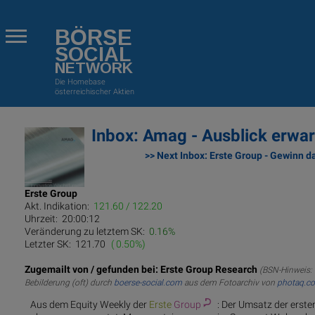
BÖRSE
SOCIAL
NETWORK
Die Homebase
österreichischer Aktien
Inbox: Amag - Ausblick erwa
>> Next Inbox: Erste Group - Gewinn 
Erste Group
Akt. Indikation:
121.60 / 122.20
Uhrzeit:
20:00:12
Veränderung zu letztem SK:
0.16%
Letzter SK:
121.70
( 0.50%)
Zugemailt von / gefunden bei: Erste Group Research
(BSN-Hinweis: 
Bebilderung (oft) durch
boerse-social.com
aus dem Fotoarchiv von
photaq.c
Aus dem Equity Weekly der
Erste
Group
: Der Umsatz der erste