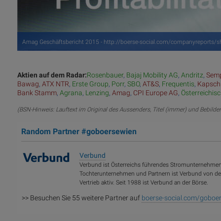
Amag Geschäftsbericht 2015 - http://boerse-social.com/companyreports
Aktien auf dem Radar:
Rosenbauer
,
Bajaj Mobility AG
,
Andritz
,
Semp
Bawag
,
ATX NTR
,
Erste Group
,
Porr
,
SBO
,
AT&S
,
Frequentis
,
Kapsch
Bank Stamm
,
Agrana
,
Lenzing
,
Amag
,
CPI Europe AG
,
Österreichis
(BSN-Hinweis: Lauftext im Original des Aussenders, Titel (immer) und Bebilde
Random Partner #goboersewien
Verbund
Verbund ist Österreichs führendes Stromunternehmen 
Tochterunternehmen und Partnern ist Verbund von de
Vertrieb aktiv. Seit 1988 ist Verbund an der Börse.
>> Besuchen Sie 55 weitere Partner auf
boerse-social.com/goboe