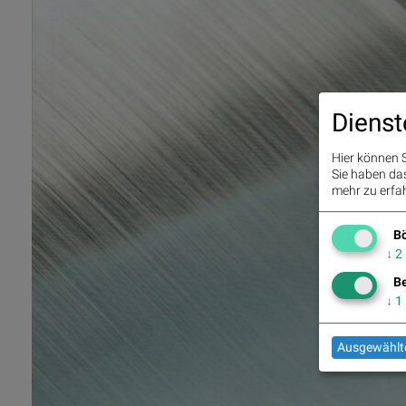
Dienst
Hier können S
Sie haben das 
mehr zu erfah
Bö
↓
2
Be
↓
1
Ausgewählte