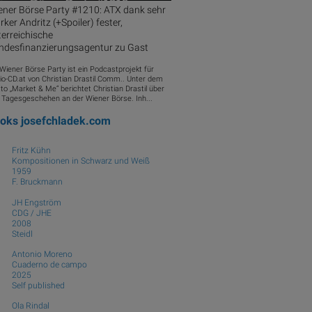
ener Börse Party #1210: ATX dank sehr
rker Andritz (+Spoiler) fester,
stafel im Erste Group-Headquarter, Kurse, Trading, Index, Indizes, ATX, Bild: beigest
erreichische
ndesfinanzierungsagentur zu Gast
 Wiener Börse Party ist ein Podcastprojekt für
io-CD.at von Christian Drastil Comm.. Unter dem
to „Market & Me“ berichtet Christian Drastil über
 Tagesgeschehen an der Wiener Börse. Inh...
ooks
josefchladek.com
Fritz Kühn
Kompositionen in Schwarz und Weiß
1959
F. Bruckmann
JH Engström
CDG / JHE
2008
Steidl
Antonio Moreno
Cuaderno de campo
2025
Self published
Ola Rindal