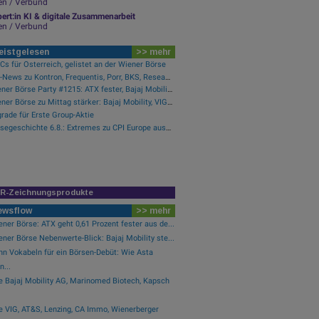
i Quartalen 2018 belief sich das Konzernergebnis auf EUR 1.228 Mio. (+24
en / Verbund
ieb gegenüber dem Vorquartal annähernd stabil bei 12,5% im Q3/18.
ert:in KI & digitale Zusammenarbeit
en / Verbund
sblick. Für das Geschäftsjahr 2018 wurde das ROTE-Ziel (um immateriell
f über 12% erhöht (bisher: über 10%). Folgende Annahmen werden getrof
eistgelesen
>> mehr
ttokreditwachstums von über 5% und Zinserhöhungen in Tschechien und 
s für Österreich, gelistet an der Wiener Börse
terhin auf im langjährigen Vergleich niedrigem Niveau.
PIR-News zu Kontron, Frequentis, Porr, BKS, Research zu Erste Group, Verbund (Christine Petzwinkler)
Wiener Börse Party #1215: ATX fester, Bajaj Mobility Aktie der Stunde, offene Fragen bei Fitgroup
Wiener Börse zu Mittag stärker: Bajaj Mobility, VIG und Palfinger gesucht
mpany im Artikel
rade für Erste Group-Aktie
Börsegeschichte 6.8.: Extremes zu CPI Europe aus der Immofinanz-Ära (Börse Geschichte) (BörseGeschichte)
te Group
 Indikation:
121.60 / 122.20
eit:
20:00:12
änderung zu letztem SK:
0.16%
ter SK:
121.70
( 0.50%)
IR-Zeichnungsprodukte
ewsflow
>> mehr
ner Börse: ATX geht 0,61 Prozent fester aus de...
ner Börse Nebenwerte-Blick: Bajaj Mobility ste...
hn Vokabeln für ein Börsen-Debüt: Wie Asta
n...
e Bajaj Mobility AG, Marinomed Biotech, Kapsch
e VIG, AT&S, Lenzing, CA Immo, Wienerberger