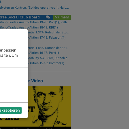
...
lysten zu Kontron: "Solides operatives 1. Halb...
rse Social Club Board
>> mehr
wikifolio-Trades Austro-Aktien 19-20: Porr(1), Palfinger(1)
ifolio-Trades Austro-Aktien 18-19: RBI(1)
Star der Stunde: Frequentis 1.31%, Rutsch der Stunde: RHI Magnesita -1.38%
ifolio-Trades Austro-Aktien 17-18: Fabasoft(1)
N MA-Event UBM
Star der Stunde: Frequentis 1.86%, Rutsch der Stunde: Kapsch TrafficCom -2.16%
 anpassen.
ifolio-Trades Austro-Aktien 16-17: Porr(1)
halten.
Um
Star der Stunde: Bajaj Mobility AG 1.36%, Rutsch der Stunde: Polytec Group -1.81%
ifolio-Trades Austro-Aktien 15-16: Kontron(1)
atured Partner Video
 akzeptieren