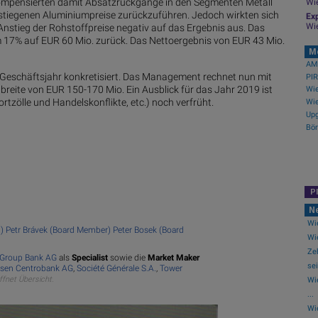
ompensierten damit Absatzrückgänge in den Segmenten Metall
dre
Wi
gestiegenen Aluminiumpreise zurückzuführen. Jedoch wirkten sich
bl
Exp
Wi
Anstieg der Rohstoffpreise negativ auf das Ergebnis aus. Das
Au
m 17% auf EUR 60 Mio. zurück. Das Nettoergebnis von EUR 43 Mio.
au
M
Ne
AMC
e Geschäftsjahr konkretisiert. Das Management rechnet nun mit
wei
eite von EUR 150-170 Mio. Ein Ausblick für das Jahr 2019 ist
rtzölle und Handelskonflikte, etc.) noch verfrüht.
Co
Upg
Ers
Akt.
Uhrz
Ver
Letz
P
N
Wie
R)
Petr Brávek (Board Member)
Peter Bosek (Board
Wie
Ze
 Group Bank AG
als
Specialist
sowie die
Market Maker
sei
eisen Centrobank AG
,
Société Générale S.A.
,
Tower
öffnet Übersicht.
Wi
...
Wi