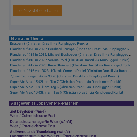
per Newsletter erhalten
Mehr zum Thema
Entspannt (Christian Drastil via Runplugged Runkit)
Plauderlauf #20 in 2023: Bernhard Krumpel (Christian Drastil via Runplugged Runkit)
Plauderlauf #19 in 2023: Michael Buchbauer (Christian Drastil via Runplugged Runkit)
Plauderlauf #18 in 2023: Verena Pölzl (Christian Drastil via Runplugged Runkit)
Plauderlauf #17 in 2023: Karin Steinhart (Christian Drastil via Runplugged Runkit)
Plauderlauf #16 von 2023: 10k mit Cornelia Daniel (Christian Drastil via Runplugged Runkit)
7,5 am Technogym #2 in 33:20 (Christian Drastil via Runplugged Runkit)
Super Me May: 15,02k am Tag 7 (Christian Drastil via Runplugged Runkit)
Super Me May: 11,01k am Tag 6 (Christian Drastil via Runplugged Runkit)
Super Me May: 10,03km am Tag 5 (Christian Drastil via Runplugged Runkit)
Ausgewählte Jobs von PIR-Partnern
.net Developer (f/m/d)
Wien / Österreichische Post
Datenschutzmanager*in Wien (w/m/d)
Wien / Österreichische Post
Stellvertretende Teamleitung (w/m/d)
Logistikzentrum 6965 Wolfurt / Österreichische Post