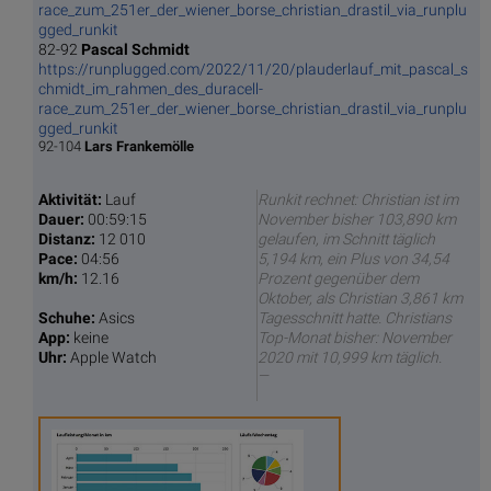
race_zum_251er_der_wiener_borse_christian_drastil_via_runplu
gged_runkit
82-92
Pascal Schmidt
https://runplugged.com/2022/11/20/plauderlauf_mit_pascal_s
chmidt_im_rahmen_des_duracell-
race_zum_251er_der_wiener_borse_christian_drastil_via_runplu
gged_runkit
92-104
Lars Frankemölle
Aktivität:
Lauf
Runkit rechnet: Christian ist im
Dauer:
00:59:15
November bisher 103,890 km
Distanz:
12 010
gelaufen, im Schnitt täglich
Pace:
04:56
5,194 km, ein Plus von 34,54
km/h:
12.16
Prozent gegenüber dem
Oktober, als Christian 3,861 km
Schuhe:
Asics
Tagesschnitt hatte. Christians
App:
keine
Top-Monat bisher: November
Uhr:
Apple Watch
2020 mit 10,999 km täglich.