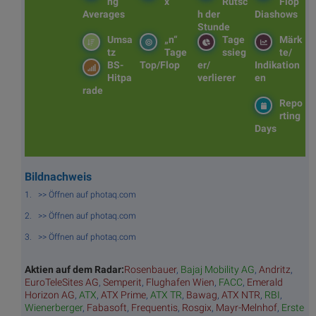
ng
x
Rutsc
Flop
Averages
h der
Diashows
Stunde
Umsa
„n“
Tage
Märk
tz
Tage
ssieg
te/
BS-
Top/Flop
er/
Indikation
Hitpa
verlierer
en
rade
Repo
rting
Days
Bildnachweis
1. >> Öffnen auf photaq.com
2. >> Öffnen auf photaq.com
3. >> Öffnen auf photaq.com
Aktien auf dem Radar:
Rosenbauer
,
Bajaj Mobility AG
,
Andritz
,
EuroTeleSites AG
,
Semperit
,
Flughafen Wien
,
FACC
,
Emerald
Horizon AG
,
ATX
,
ATX Prime
,
ATX TR
,
Bawag
,
ATX NTR
,
RBI
,
Wienerberger
,
Fabasoft
,
Frequentis
,
Rosgix
,
Mayr-Melnhof
,
Erste