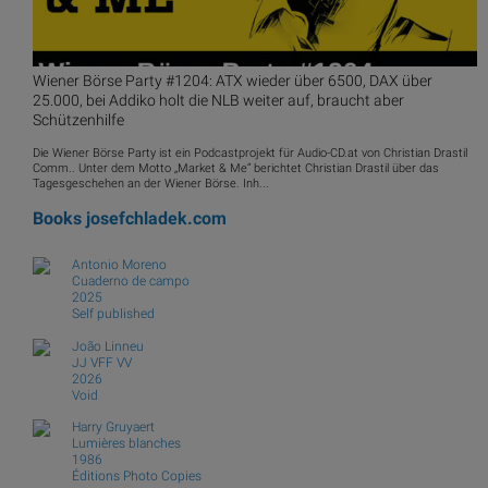
Wiener Börse Party #1204: ATX wieder über 6500, DAX über
25.000, bei Addiko holt die NLB weiter auf, braucht aber
Schützenhilfe
Die Wiener Börse Party ist ein Podcastprojekt für Audio-CD.at von Christian Drastil
Comm.. Unter dem Motto „Market & Me“ berichtet Christian Drastil über das
Tagesgeschehen an der Wiener Börse. Inh...
Books
josefchladek.com
Antonio Moreno
Cuaderno de campo
2025
Self published
João Linneu
JJ VFF VV
2026
Void
Harry Gruyaert
Lumières blanches
1986
Éditions Photo Copies