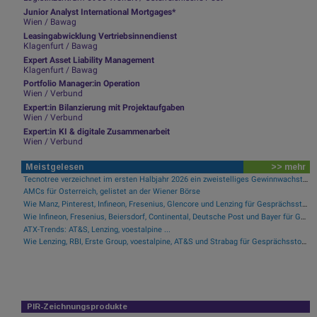
Junior Analyst International Mortgages*
Wien / Bawag
Leasingabwicklung Vertriebsinnendienst
Klagenfurt / Bawag
Expert Asset Liability Management
Klagenfurt / Bawag
Portfolio Manager:in Operation
Wien / Verbund
Expert:in Bilanzierung mit Projektaufgaben
Wien / Verbund
Expert:in KI & digitale Zusammenarbeit
Wien / Verbund
Meistgelesen
>> mehr
Tecnotree verzeichnet im ersten Halbjahr 2026 ein zweistelliges Gewinnwachstum und eine beschleunigte Einführungsdynamik
AMCs für Österreich, gelistet an der Wiener Börse
Wie Manz, Pinterest, Infineon, Fresenius, Glencore und Lenzing für Gesprächsstoff sorgten
Wie Infineon, Fresenius, Beiersdorf, Continental, Deutsche Post und Bayer für Gesprächsstoff im DAX sorgten
ATX-Trends: AT&S, Lenzing, voestalpine ...
Wie Lenzing, RBI, Erste Group, voestalpine, AT&S und Strabag für Gesprächsstoff im ATX sorgten
PIR-Zeichnungsprodukte