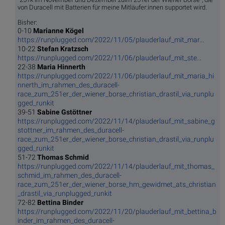
von Duracell mit Batterien für meine Mitläufer:innen supportet wird.
Bisher:
0-10
Marianne Kögel
https://runplugged.com/2022/11/05/plauderlauf_mit_mar...
10-22
Stefan Kratzsch
https://runplugged.com/2022/11/06/plauderlauf_mit_ste...
22-38
Maria Hinnerth
https://runplugged.com/2022/11/06/plauderlauf_mit_maria_hi
nnerth_im_rahmen_des_duracell-
race_zum_251er_der_wiener_borse_christian_drastil_via_runplu
gged_runkit
39-51
Sabine Gstöttner
https://runplugged.com/2022/11/14/plauderlauf_mit_sabine_g
stottner_im_rahmen_des_duracell-
race_zum_251er_der_wiener_borse_christian_drastil_via_runplu
gged_runkit
51-72
Thomas Schmid
https://runplugged.com/2022/11/14/plauderlauf_mit_thomas_
schmid_im_rahmen_des_duracell-
race_zum_251er_der_wiener_borse_hm_gewidmet_ats_christian
_drastil_via_runplugged_runkit
72-82
Bettina Binder
https://runplugged.com/2022/11/20/plauderlauf_mit_bettina_b
inder_im_rahmen_des_duracell-