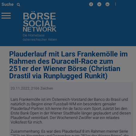
|
Suche
BÖRSE
SOCIAL
NETWORK
Die Homebase
österreichischer Aktien
Plauderlauf mit Lars Frankemölle im
Rahmen des Duracell-Race zum
251er der Wiener Börse (Christian
Drastil via Runplugged Runkit)
20.11.2022, 2166 Zeichen
Lars Frankemölle ist im Österreich-Vorstand der Banco do Brasil und
natürlich zu Beginn einer Fussball-WM ein besonders genialer
Plauderlauf-Partner. Ich kenne ihn de facto vom Sport, zuletzt bei den
Erste Bank Open in der Wiener Stadthalle länger geplaudert und diesen
Plauderlauf vereinbart. Der Wochenend-Zwölfer war ein relaxtes
Volksfest für mich.
Zusammenhang: Es war dies Plauderlauf 8 im Rahmen meiner Serie
"251k im November und Dezember zuim 251er der Wiener Börse", die