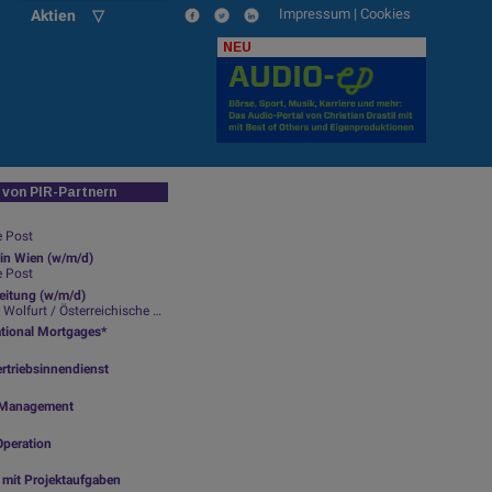
Impressum
|
Cookies
Aktien ▽
NEU
von PIR-Partnern
e Post
in Wien (w/m/d)
e Post
leitung (w/m/d)
lfurt / Österreichische Post
ational Mortgages*
rtriebsinnendienst
ty Management
Operation
g mit Projektaufgaben