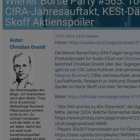
Wiener Börse Party #565: 10
CIRA-Jahresauftakt, KESt-D
Skoff Aktienspoiler
12.01.2024, 2394 Zeichen
Autor:
Hören:
https://audio-cd.at/page/podcast/5
Christian Drastil
Die Wiener Börse Party (556 Folgen lang hies
Podcastprojekt für Audio-CD.at von
Christia
berichtet Christian Drastil über das Tagesg
geht es um 100 Jahre Kathrein (mit persön
Magnus Brunner
), CIRA-Jahresauftakt, ei
Laufzeitfonds, Research zu Verbund, Rosen
Spoiler zu Horst Skoff und mein Terminpla
Der Namensgeber des
Blogs. Ich funktioniere
Bilder:
https://photaq.com/page/index/413
nach dem Motto "Trial,
Error & Learning".
- "40x DAX und bis zu 40x Österreich", die 
Mehrjährige Business
Pläne passen einfach
Mitte Jänner 2024. Welche Österreicher dabe
nicht zu mir. Zu
https://www.photaq.com/page/index/4123 -
schnell (ver)ändert
sich die Welt, in der
cd.at/page/podcast/4868/
wir leben. Damit bin
- Playlist 30x30 Finanzwissen pur für Österre
ich wohl nicht
https://open.spotify.com/playlist/3MfS
konzernkompatibel
sondern lieber ein alter