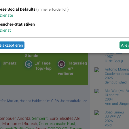
wächer, Bajaj Mobility weiter stark, neue
Börsepeople im Pod
mein Man of the Day
rse Social Defaults
(immer erforderlich)
Julia Bunz ist Founder 
Dienste
Villas e.u., einem daten
exklusiven Ferienimmobil
sucher-Statistiken
connected hat mich ein 
Dienst
Books
josefchl
 akzeptieren
Alle
Matrix
Star/Rutsc
Top/Flop
Joan van der K
h der
Diashows
Achter Glas
Stunde
1957
C. de Boer jr.
Umsatz
„n“ Tage
Tagessieg
Top/Flop
er/
Antonio Moren
verlierer
Cuaderno de c
2025
Self published
Moi Wer (Moi Ve
Ci-contre
2004
 Stefan Maxian, Hannes Haider beim CIRA Jahresauftakt >>
Ann und Jürgen
João Linneu
JJ VFF VV
senbauer
,
Andritz
,
Semperit
,
EuroTeleSites AG
,
2026
n
,
Marinomed Biotech
,
Österreichische Post
,
Void
Kapsch TrafficCom
,
Amag
,
DO&CO
,
CPI Europe