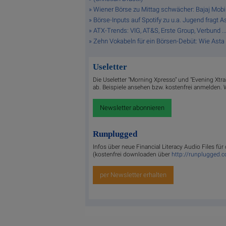
» Wiener Börse zu Mittag schwächer: Bajaj Mobi
» Börse-Inputs auf Spotify zu u.a. Jugend fragt
» ATX-Trends: VIG, AT&S, Erste Group, Verbund ..
» Zehn Vokabeln für ein Börsen-Debüt: Wie Asta 
Useletter
Die Useletter "Morning Xpresso" und "Evening Xtr
ab. Beispiele ansehen bzw. kostenfrei anmelden. W
Newsletter abonnieren
Runplugged
Infos über neue Financial Literacy Audio Files f
(kostenfrei downloaden über
http://runplugged.
per Newsletter erhalten