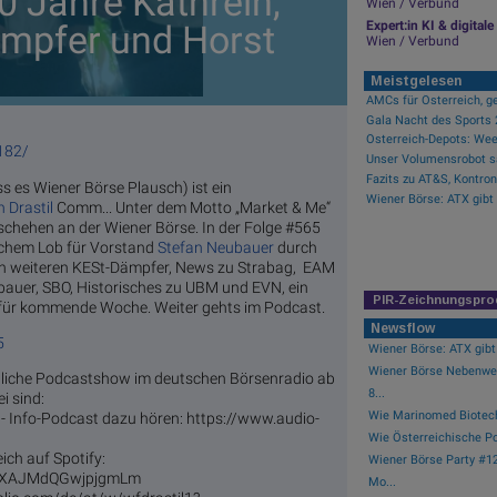
0 Jahre Kathrein,
Wien / Verbund
ämpfer und Horst
Expert:in KI & digita
Wien / Verbund
Meistgelesen
AMCs für Österreich, ge
Gala Nacht des Sports 2
182/
Unser Volumensrobot sa
Fazits zu AT&S, Kontron,
s es Wiener Börse Plausch) ist ein
Wiener Börse: ATX gibt
n Drastil
Comm... Unter dem Motto „Market & Me“
eschehen an der Wiener Börse. In der Folge #565
lichem Lob für Vorstand
Stefan Neubauer
durch
nen weiteren KESt-Dämpfer, News zu Strabag, EAM
bauer, SBO, Historisches zu UBM und EVN, ein
PIR-Zeichnungspro
n für kommende Woche. Weiter gehts im Podcast.
Newsflow
5
Wiener Börse: ATX gibt
Wiener Börse Nebenwer
tägliche Podcastshow im deutschen Börsenradio ab
8...
i sind:
Wie Marinomed Biotech,
 Info-Podcast dazu hören: https://www.audio-
Wie Österreichische Pos
ich auf Spotify:
Wiener Börse Party #12
MoCXAJMdQGwjpjgmLm
Mo...