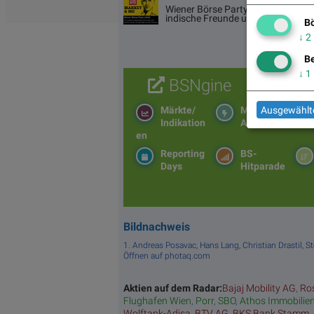
Wiener Börse Party #1216: ATX sch
indische Freunde und Rajiv Bajaj 
Bö
↓
2
Be
↓
1
BSNgine
Ausgewählte
Märkte/
Moving
Indikation
Averages
en
Reporting
BS-
Days
Hitparade
Bildnachweis
1. Andreas Posavac, Hans Lang, Christian Drastil,
Öffnen auf photaq.com
Aktien auf dem Radar:
Bajaj Mobility AG
,
Ro
Flughafen Wien
,
Porr
,
SBO
,
Athos Immobilie
Wolftank-Adisa
,
BTV AG
,
BKS Bank Stamm
,