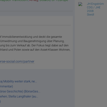
JH Engström
CDG / JHE
2008
Steidl
auf Immobilienentwicklung und deckt die gesamte
n Umwidmung und Baugenehmigung über Planung,
ng bis zum Verkauf ab. Der Fokus liegt dabei auf den
schland und Polen sowie auf den Asset-Klassen Wohnen,
rse-social.com/partner
 Mobility weiter stark, ne...
ommentar)
Börse Geschichte) (BörseGes...
hen; Stella Langthaler (au...
)