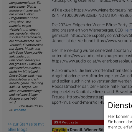
- Stockpicking Österreich: https://www.wiki
Jungunternehmer. Ein
lupenreiner Digital
ATX aktuell: https://www.wienerborse.at/ind
Immigrant ohne auch
nur einen Funken
ISIN=AT0000999982&ID_NOTATION=9286
Programmier-Know-
How, aber - wie
Die 2024er-Folgen der Wiener Börse Party (C
manche sagen -
vielleicht mit einem
sind präsentiert von Wienerberger, CEO
Hei
ausgeprägten Gespür
gemischt: https://open.spotify.com/show
für Geschäftsmodelle,
Jänner ist der Verbund https://www.verbun
die funktionieren. Der
Versuch, Finanzmedien
mit Sport, Musik und
Der Theme-Song wurde seinerzeit spontan v
schrägen Ideen positiv
unter http://www.audio-cd.at/page/podcast
aufzuladen, um
Financial Literacy für
https://www.audio-cd.at/wienerboerseplaus
ein grosses Publikum
spannend zu machen,
Risikohinweis: Die hier veröffentlichten Ge
steht im Mittelpunkt.
Angebot oder eine Aufforderung zum An- od
Diese Dinge sind mein
Berufsleben und ich
und sollen auch nicht so verstanden werden. 
arbeite gerne. Der Blog
Podcastmacher dar. Der Handel mit Finanzpr
soll u.a. zeigen, wie
alles zusammenhängt
eingesetztes Kapital verlieren. Und: Bewert
und welches Bigger
Freude: https://podcasts.apple.com/at/pod
Picture angestrebt
sport-musik-und-mehr/id1484919130 .
wird.
Dienst
Christian Drastil
>>
Website
Hier können S
Sie haben das 
BSN Podcasts
>> zur Startseite mit
mehr zu erfah
allen Blogs
Christian Drastil: Wiener Börse Plausch