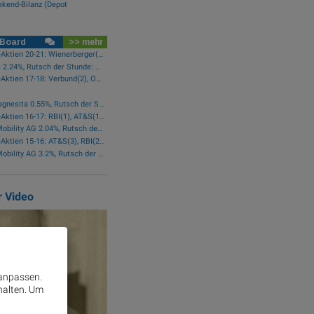
ekend-Bilanz (Depot
 Board
>> mehr
wikifolio-Trades Austro-Aktien 20-21: Wienerberger(1)
Star der Stunde: Agrana 2.24%, Rutsch der Stunde: CA Immo -1.42%
wikifolio-Trades Austro-Aktien 17-18: Verbund(2), Österreichische Post(1)
Star der Stunde: RHI Magnesita 0.55%, Rutsch der Stunde: AT&S -2.29%
wikifolio-Trades Austro-Aktien 16-17: RBI(1), AT&S(1), Wienerberger(1), Österreichische Post(1)
Star der Stunde: Bajaj Mobility AG 2.04%, Rutsch der Stunde: Frequentis -1.76%
wikifolio-Trades Austro-Aktien 15-16: AT&S(3), RBI(2), Wienerberger(1), voestalpine(1), Kontron(1), Bawag(1)
Star der Stunde: Bajaj Mobility AG 3.2%, Rutsch der Stunde: Polytec Group -1.01%
r Video
 anpassen.
halten.
Um