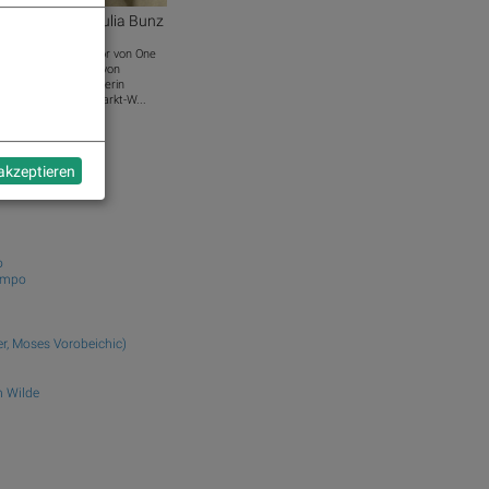
cast S25/15: Julia Bunz
und Managing Director von One
basierten Vermieter von
ien. Mit der Ex-Bankerin
deutscher Kapitalmarkt-W...
adek.com
 akzeptieren
euken
o
ampo
r, Moses Vorobeichic)
 Wilde