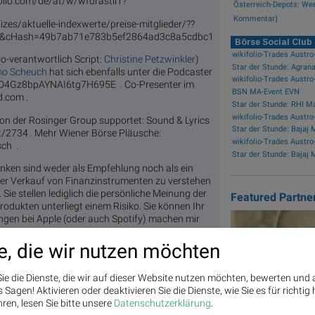
folio.com/de/at/w/wfdrastil1?
Österreich-Depots: We
Kommentar)
izes/aktuelle-indexwerte/preise-mitglieder/??
6&cHash=49b7ab71e783b5ef2864ad3c8a5cdbc1
Börse Social Club
o-verantwortlich Script:
Christine Petzwinkler
)
mo Scheuch
hat sich ebenfalls unter die Podcaster
/5D4Gz8bpAYNAI6tg7H695E . Co-Presenter im
BSN MA-Event EVN
d.com .
on der Rosinger Group supportet: Sound & Lyrics
/2734 . Mehr Wiener Börse Pläusche:
ch .
danken sind weder als Empfehlung noch als ein
er Verkauf von Finanzinstrumenten zu verstehen
Sie stellen lediglich die persönliche Meinung der
Featured Partne
odukten unterliegt einem Risiko. Sie können Ihr
ungen bei Apple (oder auch Spotify) machen mir
cast/audio-cd-at-indie-podcasts-wiener-boerse-
e, die wir nutzen möchten
(12.01.2024)
ie die Dienste, die wir auf dieser Website nutzen möchten, bewerten und
Sagen! Aktivieren oder deaktivieren Sie die Dienste, wie Sie es für richtig 
ren, lesen Sie bitte unsere
Datenschutzerklärung
.