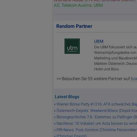
AG
,
Telekom Austria
,
UBM
.
Random Partner
UBM
Die UBM fokussiert sich 
Wertschöpfungskette vo
Marketing und Bauabwicklu
Märkten Österreich, Deut
Hotel und Büro.
>> Besuchen Sie 55 weitere Partner auf
boe
Latest Blogs
» Wiener Börse Party #1216: ATX schwächer, Bajaj
» Österreich-Depots: Weekend-Bilanz (Depot K
» Börsegeschichte 7.8.: Extremes zu Palfinger (
» Nachlese: 10 Vokabel, um Asta besser zu verste
» PIR-News: Post, Kontron (Christine Petzwinkler
» (Christian Drastil)