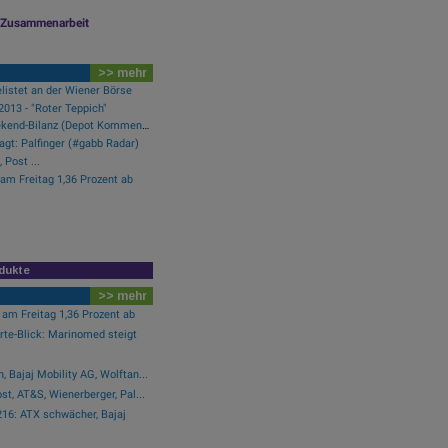
le Zusammenarbeit
>> mehr
listet an der Wiener Börse
013 - "Roter Teppich"
Österreich-Depots: Weekend-Bilanz (Depot Kommentar)
gt: Palfinger (#gabb Radar)
 Post ...
 am Freitag 1,36 Prozent ab
dukte
>> mehr
 am Freitag 1,36 Prozent ab
te-Blick: Marinomed steigt
 Bajaj Mobility AG, Wolftan...
t, AT&S, Wienerberger, Pal...
16: ATX schwächer, Bajaj