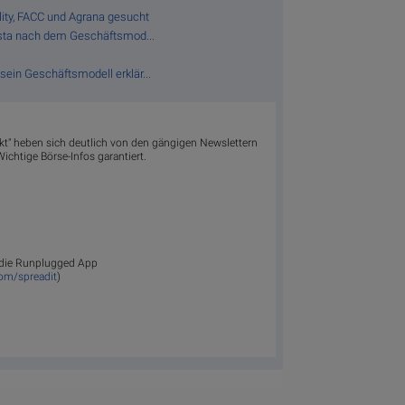
lity, FACC und Agrana gesucht
 Asta nach dem Geschäftsmod...
.
sein Geschäftsmodell erklär...
akt" heben sich deutlich von den gängigen Newslettern
ichtige Börse-Infos garantiert.
ür die Runplugged App
com/spreadit
)