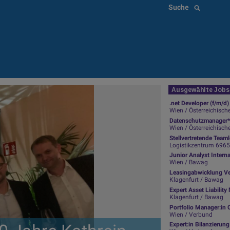
Suche
Ausgewählte Jobs 
.net Developer (f/m/d)
Wien / Österreichisch
Datenschutzmanager*
Wien / Österreichisch
Stellvertretende Team
Logistikzentrum 6965 Wo
Junior Analyst Intern
Wien / Bawag
Leasingabwicklung Ve
Klagenfurt / Bawag
Expert Asset Liabili
Klagenfurt / Bawag
Portfolio Manager:in 
Wien / Verbund
Expert:in Bilanzierun