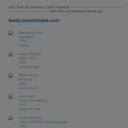
0:00 - Start des Workouts / start of workout ---------------------------------------------------------------
----------------------------------------------- Mehr Infos und Einblicke findet ihr auf...
Books
josefchladek.com
Machiel Botman
Heartbeat
1994
Volute
Keizo Kitajima
USSR 1991
2012
Little Big Man
Mellen Burns
Skimpies
2024
burns books
Larry Clark
Tulsa (first edition)
1971
Lustrum Press
Ryuji Miyamoto
Kobe 1995 After the Earthquake
1995