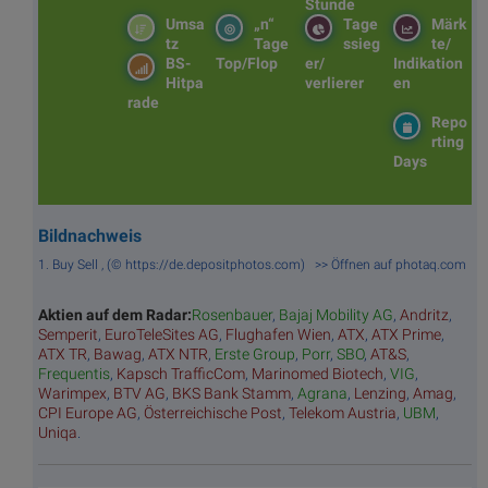
Stunde
Umsa
„n“
Tage
Märk
tz
Tage
ssieg
te/
BS-
Top/Flop
er/
Indikation
Hitpa
verlierer
en
rade
Repo
rting
Days
Bildnachweis
1. Buy Sell , (© https://de.depositphotos.com) >> Öffnen auf photaq.com
Aktien auf dem Radar:
Rosenbauer
,
Bajaj Mobility AG
,
Andritz
,
Semperit
,
EuroTeleSites AG
,
Flughafen Wien
,
ATX
,
ATX Prime
,
ATX TR
,
Bawag
,
ATX NTR
,
Erste Group
,
Porr
,
SBO
,
AT&S
,
Frequentis
,
Kapsch TrafficCom
,
Marinomed Biotech
,
VIG
,
Warimpex
,
BTV AG
,
BKS Bank Stamm
,
Agrana
,
Lenzing
,
Amag
,
CPI Europe AG
,
Österreichische Post
,
Telekom Austria
,
UBM
,
Uniqa
.