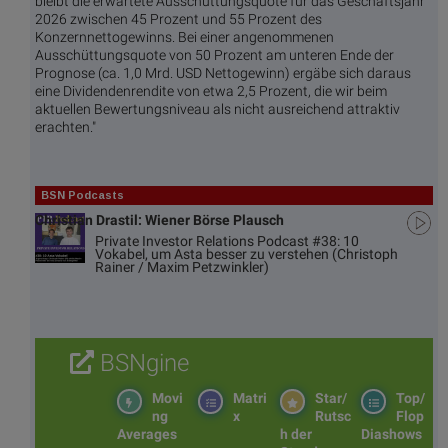
bleibt die erwartete Ausschüttungsquote für das Geschäftsjahr
2026 zwischen 45 Prozent und 55 Prozent des
Konzernnettogewinns. Bei einer angenommenen
Ausschüttungsquote von 50 Prozent am unteren Ende der
Prognose (ca. 1,0 Mrd. USD Nettogewinn) ergäbe sich daraus
eine Dividendenrendite von etwa 2,5 Prozent, die wir beim
aktuellen Bewertungsniveau als nicht ausreichend attraktiv
erachten."
BSN Podcasts
Christian Drastil: Wiener Börse Plausch
Private Investor Relations Podcast #38: 10
Vokabel, um Asta besser zu verstehen (Christoph
Rainer / Maxim Petzwinkler)
BSNgine
Movi
Matri
Star/
Top/
ng
x
Rutsc
Flop
Averages
h der
Diashows