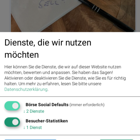
Dienste, die wir nutzen
Buy Sell, (© https://de.depositphotos.com)
möchten
Autor
Useletter
Hier können Sie die Dienste, die wir auf dieser Website nutzen
Christine
Die Useletter "Morning Xpresso" und
Petzwinkler
"Evening Xtrakt" heben sich deutlich
möchten, bewerten und anpassen. Sie haben das Sagen!
von den gängigen Newslettern ab.
Aktivieren oder deaktivieren Sie die Dienste, wie Sie es für richtig
Beispiele ansehen bzw. kostenfrei
halten.
Um mehr zu erfahren, lesen Sie bitte unsere
anmelden. Wichtige Börse-Infos
Börse Social Network/Magazine
Datenschutzerklärung
.
garantiert.
Newsletter abonnieren
Börse Social Defaults
(immer erforderlich)
↓
2
Dienste
Runplugged
Besucher-Statistiken
Infos über neue Financial Literacy
↓
1
Dienst
Audio Files für die Runplugged App
(kostenfrei downloaden über