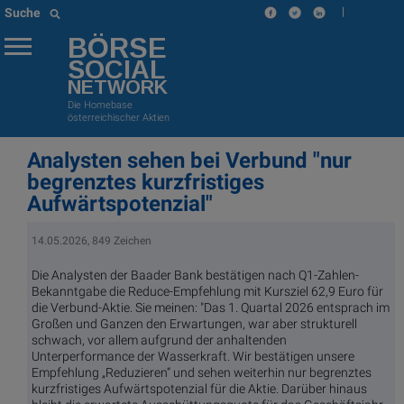
|
Suche
BÖRSE
SOCIAL
NETWORK
Die Homebase
österreichischer Aktien
Analysten sehen bei Verbund "nur
begrenztes kurzfristiges
Aufwärtspotenzial"
14.05.2026, 849 Zeichen
Die Analysten der Baader Bank bestätigen nach Q1-Zahlen-
Bekanntgabe die Reduce-Empfehlung mit Kursziel 62,9 Euro für
die Verbund-Aktie. Sie meinen: "Das 1. Quartal 2026 entsprach im
Großen und Ganzen den Erwartungen, war aber strukturell
schwach, vor allem aufgrund der anhaltenden
Unterperformance der Wasserkraft. Wir bestätigen unsere
Empfehlung „Reduzieren“ und sehen weiterhin nur begrenztes
kurzfristiges Aufwärtspotenzial für die Aktie. Darüber hinaus