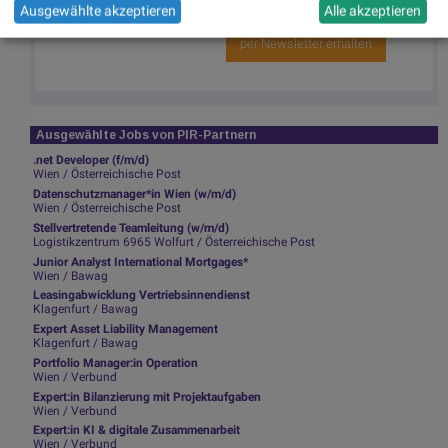
http://runplugged.com/spreadit
)
Ausgewählte akzeptieren
Alle akzeptieren
per Newsletter erhalten
Ausgewählte Jobs von PIR-Partnern
.net Developer (f/m/d)
Wien / Österreichische Post
Datenschutzmanager*in Wien (w/m/d)
Wien / Österreichische Post
Stellvertretende Teamleitung (w/m/d)
Logistikzentrum 6965 Wolfurt / Österreichische Post
Junior Analyst International Mortgages*
Wien / Bawag
Leasingabwicklung Vertriebsinnendienst
Klagenfurt / Bawag
Expert Asset Liability Management
Klagenfurt / Bawag
Portfolio Manager:in Operation
Wien / Verbund
Expert:in Bilanzierung mit Projektaufgaben
Wien / Verbund
Expert:in KI & digitale Zusammenarbeit
Wien / Verbund