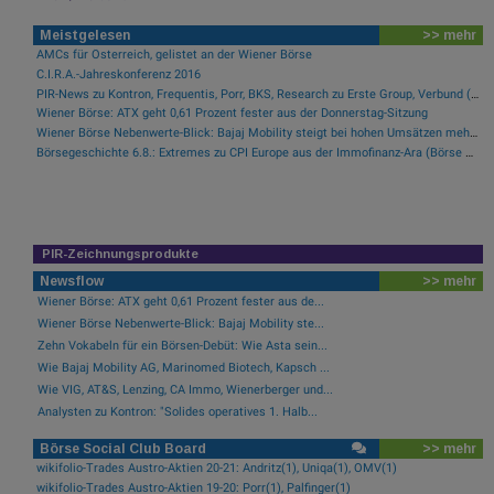
Meistgelesen
>> mehr
AMCs für Österreich, gelistet an der Wiener Börse
C.I.R.A.-Jahreskonferenz 2016
PIR-News zu Kontron, Frequentis, Porr, BKS, Research zu Erste Group, Verbund (Christine Petzwinkler)
Wiener Börse: ATX geht 0,61 Prozent fester aus der Donnerstag-Sitzung
Wiener Börse Nebenwerte-Blick: Bajaj Mobility steigt bei hohen Umsätzen mehr als 10 Prozent
Börsegeschichte 6.8.: Extremes zu CPI Europe aus der Immofinanz-Ära (Börse Geschichte) (BörseGeschichte)
PIR-Zeichnungsprodukte
Newsflow
>> mehr
Wiener Börse: ATX geht 0,61 Prozent fester aus de...
Wiener Börse Nebenwerte-Blick: Bajaj Mobility ste...
Zehn Vokabeln für ein Börsen-Debüt: Wie Asta sein...
Wie Bajaj Mobility AG, Marinomed Biotech, Kapsch ...
Wie VIG, AT&S, Lenzing, CA Immo, Wienerberger und...
Analysten zu Kontron: "Solides operatives 1. Halb...
Börse Social Club Board
>> mehr
wikifolio-Trades Austro-Aktien 20-21: Andritz(1), Uniqa(1), OMV(1)
wikifolio-Trades Austro-Aktien 19-20: Porr(1), Palfinger(1)