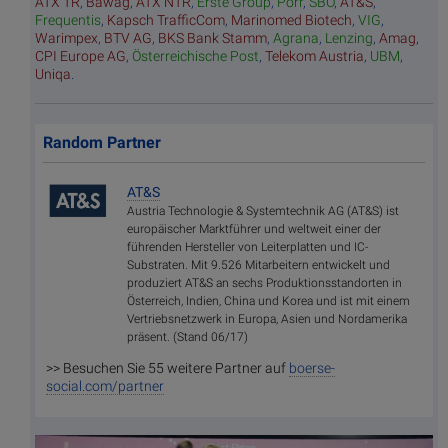
ATX TR
,
Bawag
,
ATX NTR
,
Erste Group
,
Porr
,
SBO
,
AT&S
,
Frequentis
,
Kapsch TrafficCom
,
Marinomed Biotech
,
VIG
,
Warimpex
,
BTV AG
,
BKS Bank Stamm
,
Agrana
,
Lenzing
,
Amag
,
CPI Europe AG
,
Österreichische Post
,
Telekom Austria
,
UBM
,
Uniqa
.
Random Partner
AT&S
Austria Technologie & Systemtechnik AG (AT&S) ist
europäischer Marktführer und weltweit einer der
führenden Hersteller von Leiterplatten und IC-
Substraten. Mit 9.526 Mitarbeitern entwickelt und
produziert AT&S an sechs Produktionsstandorten in
Österreich, Indien, China und Korea und ist mit einem
Vertriebsnetzwerk in Europa, Asien und Nordamerika
präsent. (Stand 06/17)
>> Besuchen Sie 55 weitere Partner auf
boerse-
social.com/partner