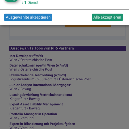
Audio Files für die Runplugged App
↓
1
Dienst
(kostenfrei downloaden über
http://runplugged.com/spreadit
)
Ausgewählte akzeptieren
Alle akzeptieren
per Newsletter erhalten
Ausgewählte Jobs von PIR-Partnern
.net Developer (f/m/d)
Wien / Österreichische Post
Datenschutzmanager*in Wien (w/m/d)
Wien / Österreichische Post
Stellvertretende Teamleitung (w/m/d)
Logistikzentrum 6965 Wolfurt / Österreichische Post
Junior Analyst International Mortgages*
Wien / Bawag
Leasingabwicklung Vertriebsinnendienst
Klagenfurt / Bawag
Expert Asset Liability Management
Klagenfurt / Bawag
Portfolio Manager:in Operation
Wien / Verbund
Expert:in Bilanzierung mit Projektaufgaben
Wien / Verbund