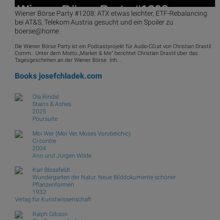
Wiener Börse Party #1208: ATX etwas leichter, ETF-Rebalancing
bei AT&S, Telekom Austria gesucht und ein Spoiler zu
boerse@home
Die Wiener Börse Party ist ein Podcastprojekt für Audio-CD.at von Christian Drastil
Comm.. Unter dem Motto „Market & Me“ berichtet Christian Drastil über das
Tagesgeschehen an der Wiener Börse. Inh...
Books
josefchladek.com
Ola Rindal
Stains & Ashes
2025
Poursuite
Moi Wer (Moi Ver, Moses Vorobeichic)
Ci-contre
2004
Ann und Jürgen Wilde
Karl Blossfeldt
Wundergarten der Natur. Neue Bilddokumente schöner
Pflanzenformen
1932
Verlag für Kunstwissenschaft
Ralph Gibson