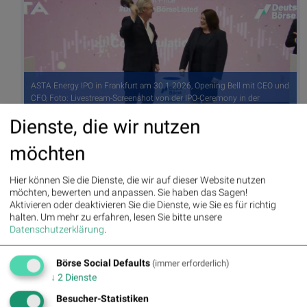
ASTA Energy IPO in Frankfurt am 30.1.2026, Opening Bell mit CEO und
CFO, Foto: Livestream-Screenshot von der IPO-Ceremony in der
Deutschen Börse, (© Aussender)
Dienste, die wir nutzen
möchten
Autor
Useletter
Christine
Die Useletter "Morning Xpresso" und
Petzwinkler
"Evening Xtrakt" heben sich deutlich
Hier können Sie die Dienste, die wir auf dieser Website nutzen
von den gängigen Newslettern ab.
möchten, bewerten und anpassen. Sie haben das Sagen!
Beispiele ansehen bzw. kostenfrei
Aktivieren oder deaktivieren Sie die Dienste, wie Sie es für richtig
anmelden. Wichtige Börse-Infos
Börse Social Network/Magazine
halten.
Um mehr zu erfahren, lesen Sie bitte unsere
garantiert.
Datenschutzerklärung
.
Newsletter abonnieren
Börse Social Defaults
(immer erforderlich)
↓
2
Dienste
Runplugged
Besucher-Statistiken
Infos über neue Financial Literacy