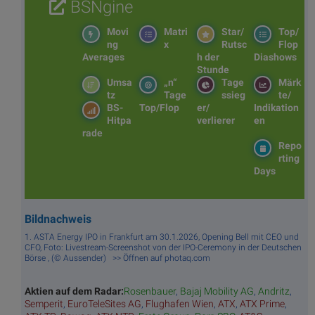
BSNgine
Movi
Matri
Star/
Top/
ng
x
Rutsc
Flop
Averages
h der
Diashows
Stunde
Umsa
„n“
Tage
Märk
tz
Tage
ssieg
te/
BS-
Top/Flop
er/
Indikation
Hitpa
verlierer
en
rade
Repo
rting
Days
Bildnachweis
1. ASTA Energy IPO in Frankfurt am 30.1.2026, Opening Bell mit CEO und
CFO, Foto: Livestream-Screenshot von der IPO-Ceremony in der Deutschen
Börse , (© Aussender) >> Öffnen auf photaq.com
Aktien auf dem Radar:
Rosenbauer
,
Bajaj Mobility AG
,
Andritz
,
Semperit
,
EuroTeleSites AG
,
Flughafen Wien
,
ATX
,
ATX Prime
,