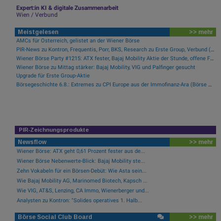
Expert:in KI & digitale Zusammenarbeit
Wien / Verbund
Meistgelesen
>> mehr
AMCs für Österreich, gelistet an der Wiener Börse
PIR-News zu Kontron, Frequentis, Porr, BKS, Research zu Erste Group, Verbund (Christine Petzwinkler)
Wiener Börse Party #1215: ATX fester, Bajaj Mobility Aktie der Stunde, offene Fragen bei Fitgroup
Wiener Börse zu Mittag stärker: Bajaj Mobility, VIG und Palfinger gesucht
Upgrade für Erste Group-Aktie
Börsegeschichte 6.8.: Extremes zu CPI Europe aus der Immofinanz-Ära (Börse Geschichte) (BörseGeschichte)
PIR-Zeichnungsprodukte
Newsflow
>> mehr
Wiener Börse: ATX geht 0,61 Prozent fester aus de...
Wiener Börse Nebenwerte-Blick: Bajaj Mobility ste...
Zehn Vokabeln für ein Börsen-Debüt: Wie Asta sein...
Wie Bajaj Mobility AG, Marinomed Biotech, Kapsch ...
Wie VIG, AT&S, Lenzing, CA Immo, Wienerberger und...
Analysten zu Kontron: "Solides operatives 1. Halb...
Börse Social Club Board
>> mehr