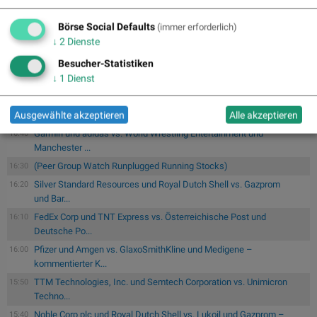
Münchener...
Tele Columbus und Deutsche Telekom vs. BT Group und
17:00
Börse Social Defaults
(immer erforderlich)
Telekom Austria...
↓
2
Dienste
Verschmelzung von KI mit realen Systemen: Roboter,
07.08.
Besucher-Statistiken
Maschinen und Fa...:
Wenn KI auf die reale Welt trifft: „Physical
↓
1
Dienst
AI...
ArcelorMittal und ThyssenKrupp vs. Salzgitter und voestalpine –
16:50
Ausgewählte akzeptieren
Alle akzeptieren
kom...
Garmin und adidas vs. World Wrestling Entertainment und
16:40
Manchester ...
(Peer Group Watch Runplugged Running Stocks)
16:30
Silver Standard Resources und Royal Dutch Shell vs. Gazprom
16:20
und Bar...
FedEx Corp und TNT Express vs. Österreichische Post und
16:10
Deutsche Po...
Pfizer und Amgen vs. GlaxoSmithKline und Medigene –
16:00
kommentierter K...
TTM Technologies, Inc. und Semtech Corporation vs. Unimicron
15:50
Techno...
Noble Corp plc und Royal Dutch Shell vs. Lukoil und Gazprom –
15:40