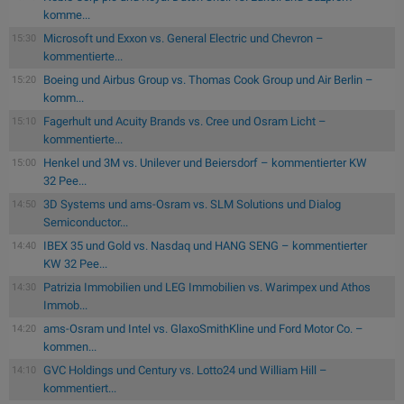
komme...
Microsoft und Exxon vs. General Electric und Chevron –
15:30
kommentierte...
Boeing und Airbus Group vs. Thomas Cook Group und Air Berlin –
15:20
komm...
Fagerhult und Acuity Brands vs. Cree und Osram Licht –
15:10
kommentierte...
Henkel und 3M vs. Unilever und Beiersdorf – kommentierter KW
15:00
32 Pee...
3D Systems und ams-Osram vs. SLM Solutions und Dialog
14:50
Semiconductor...
IBEX 35 und Gold vs. Nasdaq und HANG SENG – kommentierter
14:40
KW 32 Pee...
Patrizia Immobilien und LEG Immobilien vs. Warimpex und Athos
14:30
Immob...
ams-Osram und Intel vs. GlaxoSmithKline und Ford Motor Co. –
14:20
kommen...
GVC Holdings und Century vs. Lotto24 und William Hill –
14:10
kommentiert...