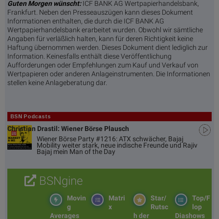
Guten Morgen wünscht:
ICF BANK AG Wertpapierhandelsbank,
Frankfurt. Neben den Presseauszügen kann dieses Dokument
Informationen enthalten, die durch die ICF BANK AG
Wertpapierhandelsbank erarbeitet wurden. Obwohl wir sämtliche
Angaben für verläßlich halten, kann für deren Richtigkeit keine
Haftung übernommen werden. Dieses Dokument dient lediglich zur
Information. Keinesfalls enthält diese Veröffentlichung
Aufforderungen oder Empfehlungen zum Kauf und Verkauf von
Wertpapieren oder anderen Anlageinstrumenten. Die Informationen
stellen keine Anlageberatung dar.
BSN Podcasts
Christian Drastil: Wiener Börse Plausch
Wiener Börse Party #1216: ATX schwächer, Bajaj
Mobility weiter stark, neue indische Freunde und Rajiv
Bajaj mein Man of the Day
BSNgine
Movin
Matri
Star/
Top/F
g
x
Rutsc
lop
Averages
h der
Diashows