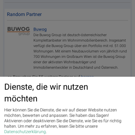
Random Partner
Buwog
Die Buwog Group ist deutsch-österreichischer
Komplettanbieter im Wohnimmobilienbereich. Insgesamt
verfügt die Buwog Group über ein Portfolio mit rd. 51.000
Wohnungen. Mit einem Neubauvolumen von jährlich rund
700 Wohnungen im Großraum Wien ist die Buwog Group
einer der aktivsten Wohnbauträger und
Immobilienentwickler in Deutschland und Österreich.
>> Besuchen Sie 55 weitere Partner auf
boerse-
social.com/partner
Dienste, die wir nutzen
möchten
Hier können Sie die Dienste, die wir auf dieser Website nutzen
möchten, bewerten und anpassen. Sie haben das Sagen!
Mayr-Melnhof und Palfinger vs. RHI und Andritz – kommentierter
17:20
Aktivieren oder deaktivieren Sie die Dienste, wie Sie es für richtig
KW 3...
halten.
Um mehr zu erfahren, lesen Sie bitte unsere
Swiss Re und Generali Assicuraz. vs. Zurich Insurance und
17:10
Datenschutzerklärung
.