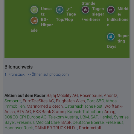
Stunde
Umsa
„n“
Tages
Märkt
tz
Tage
sieger
e/
BS-
Top/Flop
/ verlierer
Indikatione
Hitpar
n
ade
Repor
ting
Days
Bildnachweis
1. Frühstück >> Öffnen auf photaq.com
Aktien auf dem Radar:
Bajaj Mobility AG
,
Rosenbauer
,
Andritz
,
Semperit
,
EuroTeleSites AG
,
Flughafen Wien
,
Porr
,
SBO
,
Athos
Immobilien
,
Marinomed Biotech
,
Österreichische Post
,
Wolftank-
Adisa
,
BTV AG
,
BKS Bank Stamm
,
Kapsch TrafficCom
,
Amag
,
DO&CO
,
CPI Europe AG
,
Telekom Austria
,
UBM
,
SAP
,
Henkel
,
Symrise
,
Bayer
,
Fresenius Medical Care
,
BASF
,
Deutsche Boerse
,
Fresenius
,
Hannover Rück
,
DAIMLER TRUCK HLD...
,
Rheinmetall
.