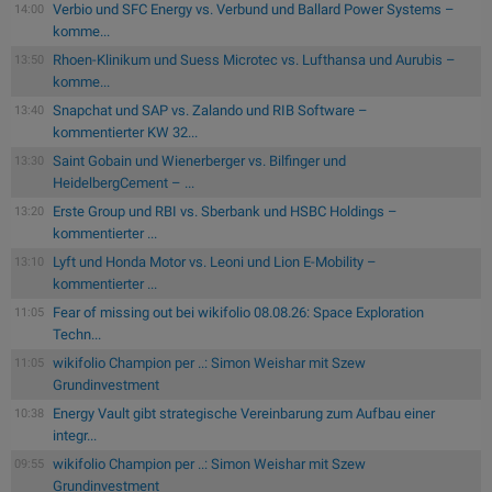
Verbio und SFC Energy vs. Verbund und Ballard Power Systems –
14:00
komme...
Rhoen-Klinikum und Suess Microtec vs. Lufthansa und Aurubis –
13:50
komme...
Snapchat und SAP vs. Zalando und RIB Software –
13:40
kommentierter KW 32...
Saint Gobain und Wienerberger vs. Bilfinger und
13:30
HeidelbergCement – ...
Erste Group und RBI vs. Sberbank und HSBC Holdings –
13:20
kommentierter ...
Lyft und Honda Motor vs. Leoni und Lion E-Mobility –
13:10
kommentierter ...
Fear of missing out bei wikifolio 08.08.26: Space Exploration
11:05
Techn...
wikifolio Champion per ..: Simon Weishar mit Szew
11:05
Grundinvestment
Energy Vault gibt strategische Vereinbarung zum Aufbau einer
10:38
integr...
wikifolio Champion per ..: Simon Weishar mit Szew
09:55
Grundinvestment