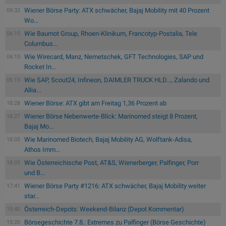
Wiener Börse Party: ATX schwächer, Bajaj Mobility mit 40 Prozent
09:32
Wo...
Wie Baumot Group, Rhoen-Klinikum, Francotyp-Postalia, Tele
06:15
Columbus...
Wie Wirecard, Manz, Nemetschek, GFT Technologies, SAP und
06:15
Rocket In...
Wie SAP, Scout24, Infineon, DAIMLER TRUCK HLD..., Zalando und
06:15
Allia...
Wiener Börse: ATX gibt am Freitag 1,36 Prozent ab
18:28
Wiener Börse Nebenwerte-Blick: Marinomed steigt 8 Prozent,
18:27
Bajaj Mo...
Wie Marinomed Biotech, Bajaj Mobility AG, Wolftank-Adisa,
18:05
Athos Imm...
Wie Österreichische Post, AT&S, Wienerberger, Palfinger, Porr
18:05
und B...
Wiener Börse Party #1216: ATX schwächer, Bajaj Mobility weiter
17:41
star...
Österreich-Depots: Weekend-Bilanz (Depot Kommentar)
15:40
Börsegeschichte 7.8.: Extremes zu Palfinger (Börse Geschichte)
15:20