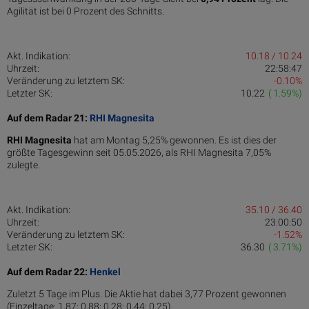
Agilität ist bei 0 Prozent des Schnitts.
Akt. Indikation:
10.18 / 10.24
Uhrzeit:
22:58:47
Veränderung zu letztem SK:
-0.10%
Letzter SK:
10.22
( 1.59%)
Auf dem Radar 21:
RHI Magnesita
RHI Magnesita
hat am Montag 5,25% gewonnen. Es ist dies der
größte Tagesgewinn seit 05.05.2026, als RHI Magnesita 7,05%
zulegte.
Akt. Indikation:
35.10 / 36.40
Uhrzeit:
23:00:50
Veränderung zu letztem SK:
-1.52%
Letzter SK:
36.30
( 3.71%)
Auf dem Radar 22:
Henkel
Zuletzt 5 Tage im Plus. Die Aktie hat dabei 3,77 Prozent gewonnen
(Einzeltage: 1,87; 0,88; 0,28; 0,44; 0,25).