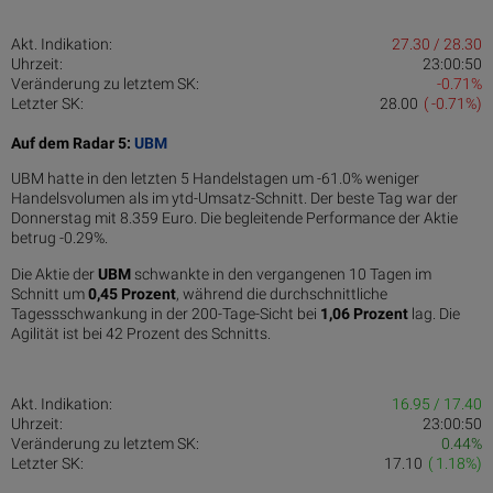
Akt. Indikation:
27.30 / 28.30
Uhrzeit:
23:00:50
Veränderung zu letztem SK:
-0.71%
Letzter SK:
28.00
( -0.71%)
Auf dem Radar 5:
UBM
UBM hatte in den letzten 5 Handelstagen um -61.0% weniger
Handelsvolumen als im ytd-Umsatz-Schnitt. Der beste Tag war der
Donnerstag mit 8.359 Euro. Die begleitende Performance der Aktie
betrug -0.29%.
Die Aktie der
UBM
schwankte in den vergangenen 10 Tagen im
Schnitt um
0,45 Pro­zent
, während die durchschnittliche
Tagessschwankung in der 200-Tage-Sicht bei
1,06 Prozent
lag. Die
Agilität ist bei 42 Prozent des Schnitts.
Akt. Indikation:
16.95 / 17.40
Uhrzeit:
23:00:50
Veränderung zu letztem SK:
0.44%
Letzter SK:
17.10
( 1.18%)