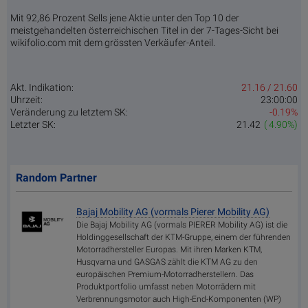
Mit 92,86 Prozent Sells jene Aktie unter den Top 10 der
meistgehandelten österreichischen Titel in der 7-Tages-Sicht bei
wikifolio.com mit dem grössten Verkäufer-Anteil.
Akt. Indikation:
21.16 / 21.60
Uhrzeit:
23:00:00
Veränderung zu letztem SK:
-0.19%
Letzter SK:
21.42
( 4.90%)
Random Partner
Bajaj Mobility AG (vormals Pierer Mobility AG)
Die Bajaj Mobility AG (vormals PIERER Mobility AG) ist die
Holdinggesellschaft der KTM-Gruppe, einem der führenden
Motorradhersteller Europas. Mit ihren Marken KTM,
Husqvarna und GASGAS zählt die KTM AG zu den
europäischen Premium-Motorradherstellern. Das
Produktportfolio umfasst neben Motorrädern mit
Verbrennungsmotor auch High-End-Komponenten (WP)