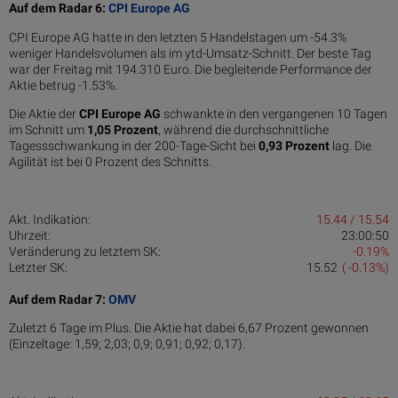
Auf dem Radar 6:
CPI Europe AG
CPI Europe AG hatte in den letzten 5 Handelstagen um -54.3%
weniger Handelsvolumen als im ytd-Umsatz-Schnitt. Der beste Tag
war der Freitag mit 194.310 Euro. Die begleitende Performance der
Aktie betrug -1.53%.
Die Aktie der
CPI Europe AG
schwankte in den vergangenen 10 Tagen
im Schnitt um
1,05 Pro­zent
, während die durchschnittliche
Tagessschwankung in der 200-Tage-Sicht bei
0,93 Prozent
lag. Die
Agilität ist bei 0 Prozent des Schnitts.
Akt. Indikation:
15.44 / 15.54
Uhrzeit:
23:00:50
Veränderung zu letztem SK:
-0.19%
Letzter SK:
15.52
( -0.13%)
Auf dem Radar 7:
OMV
Zuletzt 6 Tage im Plus. Die Aktie hat dabei 6,67 Prozent gewonnen
(Einzeltage: 1,59; 2,03; 0,9; 0,91; 0,92; 0,17).