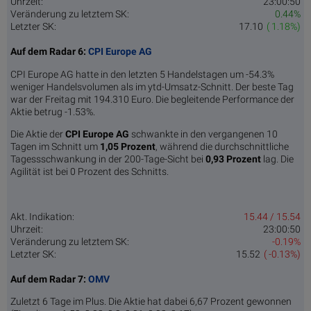
Uhrzeit:
23:00:50
Veränderung zu letztem SK:
0.44%
Letzter SK:
17.10
( 1.18%)
Auf dem Radar 6:
CPI Europe AG
CPI Europe AG hatte in den letzten 5 Handelstagen um -54.3%
weniger Handelsvolumen als im ytd-Umsatz-Schnitt. Der beste Tag
war der Freitag mit 194.310 Euro. Die begleitende Performance der
Aktie betrug -1.53%.
Die Aktie der
CPI Europe AG
schwankte in den vergangenen 10
Tagen im Schnitt um
1,05 Pro­zent
, während die durchschnittliche
Tagessschwankung in der 200-Tage-Sicht bei
0,93 Prozent
lag. Die
Agilität ist bei 0 Prozent des Schnitts.
Akt. Indikation:
15.44 / 15.54
Uhrzeit:
23:00:50
Veränderung zu letztem SK:
-0.19%
Letzter SK:
15.52
( -0.13%)
Auf dem Radar 7:
OMV
Zuletzt 6 Tage im Plus. Die Aktie hat dabei 6,67 Prozent gewonnen