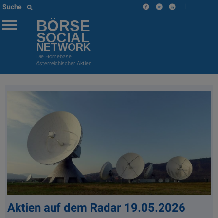
|
Suche
BÖRSE
SOCIAL
NETWORK
Die Homebase
österreichischer Aktien
Aktien auf dem Radar 19.05.2026