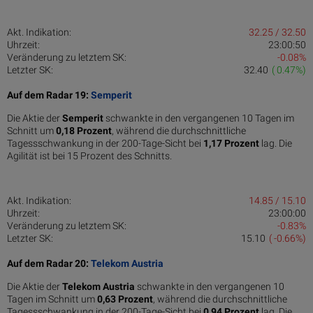
Akt. Indikation:
32.25 / 32.50
Uhrzeit:
23:00:50
Veränderung zu letztem SK:
-0.08%
Letzter SK:
32.40
( 0.47%)
Auf dem Radar 19:
Semperit
Die Aktie der
Semperit
schwankte in den vergangenen 10 Tagen im
Schnitt um
0,18 Pro­zent
, während die durchschnittliche
Tagessschwankung in der 200-Tage-Sicht bei
1,17 Prozent
lag. Die
Agilität ist bei 15 Prozent des Schnitts.
Akt. Indikation:
14.85 / 15.10
Uhrzeit:
23:00:00
Veränderung zu letztem SK:
-0.83%
Letzter SK:
15.10
( -0.66%)
Auf dem Radar 20:
Telekom Austria
Die Aktie der
Telekom Austria
schwankte in den vergangenen 10
Tagen im Schnitt um
0,63 Pro­zent
, während die durchschnittliche
Tagessschwankung in der 200-Tage-Sicht bei
0,94 Prozent
lag. Die