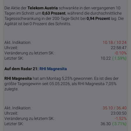
Die Aktie der
Telekom Austria
schwankte in den vergangenen 10
Tagen im Schnitt um
0,63 Pro­zent
, während die durchschnittliche
Tagessschwankung in der 200-Tage-Sicht bei
0,94 Prozent
lag. Die
Agilität ist bei 0 Prozent des Schnitts.
Akt. Indikation:
10.18 / 10.24
Uhrzeit:
22:58:47
Veränderung zu letztem SK:
-0.10%
Letzter SK:
10.22
( 1.59%)
Auf dem Radar 21:
RHI Magnesita
RHI Magnesita
hat am Montag 5,25% gewonnen. Es ist dies der
größte Tagesgewinn seit 05.05.2026, als RHI Magnesita 7,05%
zulegte.
Akt. Indikation:
35.10 / 36.40
Uhrzeit:
23:00:50
Veränderung zu letztem SK:
-1.52%
Letzter SK:
36.30
( 3.71%)