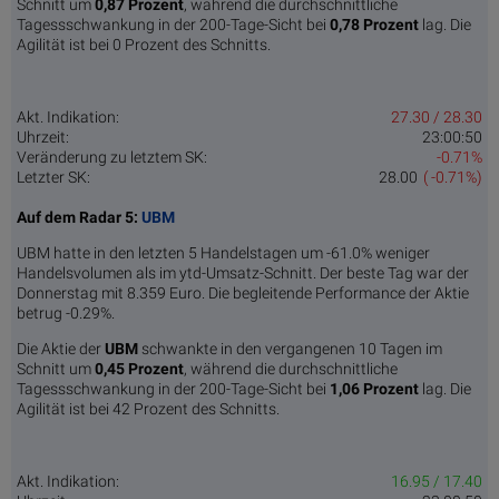
Schnitt um
0,87 Pro­zent
, während die durchschnittliche
Tagessschwankung in der 200-Tage-Sicht bei
0,78 Prozent
lag. Die
Agilität ist bei 0 Prozent des Schnitts.
Akt. Indikation:
27.30 / 28.30
Uhrzeit:
23:00:50
Veränderung zu letztem SK:
-0.71%
Letzter SK:
28.00
( -0.71%)
Auf dem Radar 5:
UBM
UBM hatte in den letzten 5 Handelstagen um -61.0% weniger
Handelsvolumen als im ytd-Umsatz-Schnitt. Der beste Tag war der
Donnerstag mit 8.359 Euro. Die begleitende Performance der Aktie
betrug -0.29%.
Die Aktie der
UBM
schwankte in den vergangenen 10 Tagen im
Schnitt um
0,45 Pro­zent
, während die durchschnittliche
Tagessschwankung in der 200-Tage-Sicht bei
1,06 Prozent
lag. Die
Agilität ist bei 42 Prozent des Schnitts.
Akt. Indikation:
16.95 / 17.40