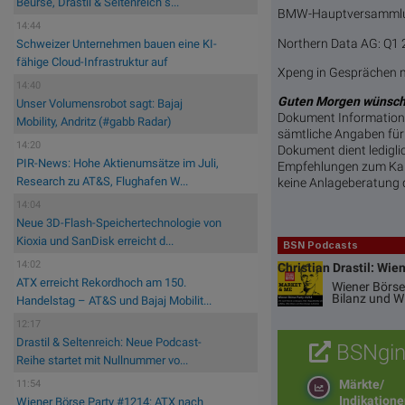
Beurse, Drastil & Seltenreich s...
BMW-Hauptversammlun
14:44
Northern Data AG: Q1 2
Schweizer Unternehmen bauen eine KI-
fähige Cloud-Infrastruktur auf
Xpeng in Gesprächen m
14:40
Guten Morgen wünsch
Unser Volumensrobot sagt: Bajaj
Dokument Informatione
Mobility, Andritz (#gabb Radar)
sämtliche Angaben für 
14:20
Dokument dient ledigli
PIR-News: Hohe Aktienumsätze im Juli,
Empfehlungen zum Kauf
Research zu AT&S, Flughafen W...
keine Anlageberatung 
14:04
Neue 3D-Flash-Speichertechnologie von
Kioxia und SanDisk erreicht d...
BSN Podcasts
14:02
Christian Drastil: Wie
ATX erreicht Rekordhoch am 150.
Wiener Börse
Bilanz und 
Handelstag – AT&S und Bajaj Mobilit...
12:17
Drastil & Seltenreich: Neue Podcast-
BSNgin
Reihe startet mit Nullnummer vo...
Märkte/
11:54
Indikation
Wiener Börse Party #1214: ATX nach