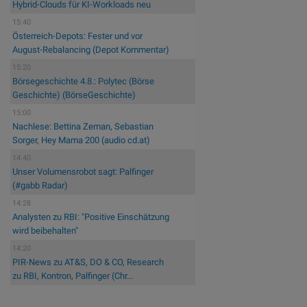
Hybrid-Clouds für KI-Workloads neu
15:40
Österreich-Depots: Fester und vor
August-Rebalancing (Depot Kommentar)
15:20
Börsegeschichte 4.8.: Polytec (Börse
Geschichte) (BörseGeschichte)
15:00
Nachlese: Bettina Zeman, Sebastian
Sorger, Hey Mama 200 (audio cd.at)
14:40
Unser Volumensrobot sagt: Palfinger
(#gabb Radar)
14:28
Analysten zu RBI: "Positive Einschätzung
wird beibehalten"
14:20
PIR-News zu AT&S, DO & CO, Research
zu RBI, Kontron, Palfinger (Chr...