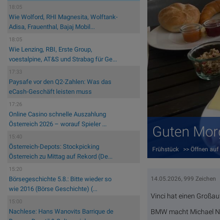
18:05
Wie Wolford, RHI Magnesita, Wolftank-
Adisa, Frauenthal, Bajaj Mobil...
18:05
Wie Lenzing, RBI, Erste Group,
voestalpine, AT&S und Strabag für Ge...
17:33
Paysafe vor den Q2-Zahlen: Was das
eCash-Geschäft leisten muss
17:26
Online Casino schnelle Auszahlung
Österreich 2026 – worauf Spieler ...
Guten Morg
15:40
Österreich-Depots: Stockpicking
Frühstück >> Öffnen auf
Österreich zu Mittag auf Rekord (De...
15:20
14.05.2026, 999 Zeichen
Börsegeschichte 5.8.: Bitte wieder so
wie 2016 (Börse Geschichte) (...
Vinci hat einen Großau
15:00
BMW macht Michael Nik
Nachlese: Hans Wanovits Barrique de