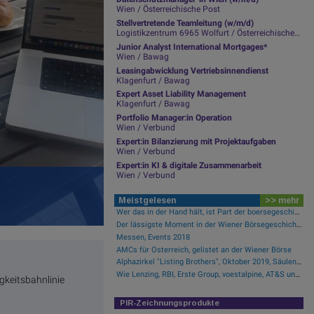
Wien / Österreichische Post
Stellvertretende Teamleitung (w/m/d)
Logistikzentrum 6965 Wolfurt / Österreichische Post
Junior Analyst International Mortgages*
Wien / Bawag
Leasingabwicklung Vertriebsinnendienst
Klagenfurt / Bawag
Expert Asset Liability Management
Klagenfurt / Bawag
Portfolio Manager:in Operation
Wien / Verbund
Expert:in Bilanzierung mit Projektaufgaben
Wien / Verbund
Expert:in KI & digitale Zusammenarbeit
Wien / Verbund
Meistgelesen
>> mehr
Wer das in der Hand hält, ist Part der boersegeschichte.at
Der lässigste Moment in der Wiener Börsegeschichte
Messen, Events 2018
AMCs für Österreich, gelistet an der Wiener Börse
Alphazirkel "Listing Brothers", Oktober 2019, Säulenhalle Wiener Börse
Wie Lenzing, RBI, Erste Group, voestalpine, AT&S und Strabag für Gesprächsstoff im ATX sorgten
gkeitsbahnlinie
PIR-Zeichnungsprodukte