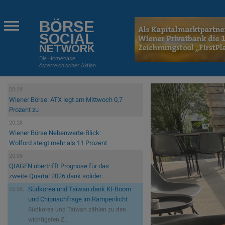
BÖRSE
SOCIAL
NETWORK
Die Homebase
österreichischer Aktien
20:29
Wiener Börse: ATX legt am Mittwoch 0,7
Prozent zu
20:28
Wiener Börse Nebenwerte-Blick:
Wolford steigt mehr als 11 Prozent
20:05
QIAGEN übertrifft Prognose für das
zweite Quartal 2026 dank solider...
Südkorea und Taiwan dank KI-Boom
05.08.
und Chipnachfrage im Rampenlicht :
Südkorea und Taiwan zählen zu den
wichtigsten Z...