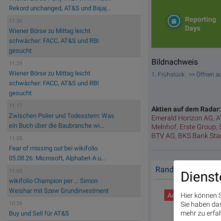
Rekord unchanged, AT&S und Bajaj...
Reporting
11:30
Days
Wiener Börse zu Mittag leicht
schwächer: FACC, AT&S und RBI
gesucht
Bildnachweis
11:29
Wiener Börse zu Mittag leicht
1. Frühstück >> Öffnen a
schwächer: FACC, AT&S und RBI
gesucht
11:17
Aktien auf dem Radar
Zwischen Polier und Todesstern: Was
Emerald Horizon AG
,
A
ein Buch über die Baubranche wi...
Melnhof
,
Erste Group
,
BTV AG
,
BKS Bank St
11:05
Fear of missing out bei wikifolio
05.08.26: Microsoft, Alphabet-A u...
Random Partner
11:05
Dienst
wikifolio Champion per ..: Simon
Weishar mit Szew Grundinvestment
Hier können S
10:26
Sie haben das 
mehr zu erfah
Buy und Sell für AT&S