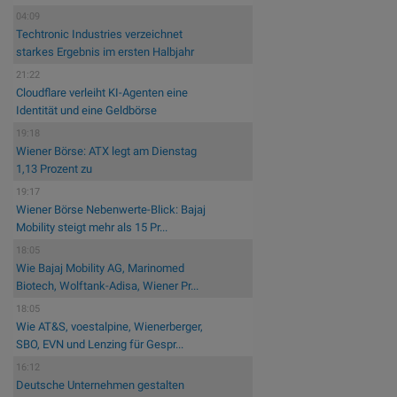
04:09
Techtronic Industries verzeichnet
starkes Ergebnis im ersten Halbjahr
21:22
Cloudflare verleiht KI-Agenten eine
Identität und eine Geldbörse
19:18
Wiener Börse: ATX legt am Dienstag
1,13 Prozent zu
19:17
Wiener Börse Nebenwerte-Blick: Bajaj
Mobility steigt mehr als 15 Pr...
18:05
Wie Bajaj Mobility AG, Marinomed
Biotech, Wolftank-Adisa, Wiener Pr...
18:05
Wie AT&S, voestalpine, Wienerberger,
SBO, EVN und Lenzing für Gespr...
16:12
Deutsche Unternehmen gestalten