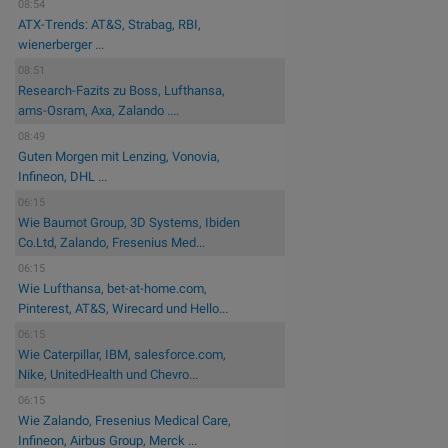
08:54
ATX-Trends: AT&S, Strabag, RBI,
wienerberger ...
08:51
Research-Fazits zu Boss, Lufthansa,
ams-Osram, Axa, Zalando ....
08:49
Guten Morgen mit Lenzing, Vonovia,
Infineon, DHL ...
06:15
Wie Baumot Group, 3D Systems, Ibiden
Co.Ltd, Zalando, Fresenius Med...
06:15
Wie Lufthansa, bet-at-home.com,
Pinterest, AT&S, Wirecard und Hello...
06:15
Wie Caterpillar, IBM, salesforce.com,
Nike, UnitedHealth und Chevro...
06:15
Wie Zalando, Fresenius Medical Care,
Infineon, Airbus Group, Merck ...