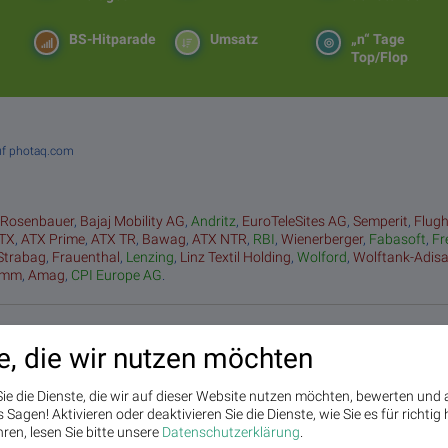
BS-Hitparade
Umsatz
„n“ Tage
Top/Flop
uf photaq.com
:
Rosenbauer
,
Bajaj Mobility AG
,
Andritz
,
EuroTeleSites AG
,
Semperit
,
Flug
TX
,
ATX Prime
,
ATX TR
,
Bawag
,
ATX NTR
,
RBI
,
Wienerberger
,
Fabasoft
,
Fr
Strabag
,
Frauenthal
,
Lenzing
,
Linz Textil Holding
,
Wolford
,
Wolftank-Adis
amm
,
Amag
,
CPI Europe AG
.
e, die wir nutzen möchten
Addiko Group
ie die Dienste, die wir auf dieser Website nutzen möchten, bewerten und
Die Addiko Gruppe besteht aus der Addiko Bank AG, der österreichischen Mutter
Sagen! Aktivieren oder deaktivieren Sie die Dienste, wie Sie es für richtig 
(Österreich), die an der Wiener Börse notiert und sechs Tochterbanken, die in f
ren, lesen Sie bitte unsere
Datenschutzerklärung
.