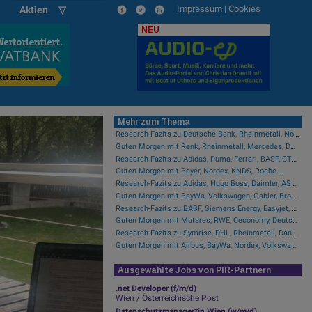
Impressum
|
Cookies
Aktien ▽
NEU
Mehr zum Thema
Research-Fazits zu Deutsche Bank, Rheinmetall, Nordex, Auto1, Lufthansa ...
Guten Morgen mit Renk, Rheinmetall, Mercedes, DHL, Volkswagen ...
Research-Fazits zu Adidas, Puma, Ferrari, BASF, CTS Eventim ...
Guten Morgen mit Bayer, Nordex, KNDS, Roche ...
Research-Fazits zu Adidas, Hugo Boss, Daimler, ASML ...
Guten Morgen mit BayWa, Volkswagen, Gabler, Brockhaus, KNDS ...
Research-Fazits zu BASF, Siemens Energy, Easyjet, Nokia ...
Guten Morgen mit Mutares, RWE, Ceconomy, Deutsche Telekom ...
Research-Fazits zu Symrise, DHL, Rheinmetall, Danone, Leonardo ...
Guten Morgen mit Airbus, BayWa, Nordex, Volkswagen ...
Ausgewählte Jobs von PIR-Partnern
.net Developer (f/m/d)
Wien / Österreichische Post
Datenschutzmanager*in Wien (w/m/d)