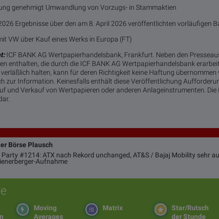
g genehmigt Umwandlung von Vorzugs- in Stammaktien
026 Ergebnisse über den am 8. April 2026 veröffentlichten vorläufigen 
it VW über Kauf eines Werks in Europa (FT)
t:
ICF BANK AG Wertpapierhandelsbank, Frankfurt. Neben den Presseau
n enthalten, die durch die ICF BANK AG Wertpapierhandelsbank erarbei
verläßlich halten, kann für deren Richtigkeit keine Haftung übernommen
ch zur Information. Keinesfalls enthält diese Veröffentlichung Aufforder
 und Verkauf von Wertpapieren oder anderen Anlageinstrumenten. Die I
dar.
ner Börse Plausch
 Party #1214: ATX nach Rekord unchanged, AT&S / Bajaj Mobility sehr auf
Wienerberger-Aufnahme
e
Moving
Matrix
Star/Rutsch
en
Averages
der Stunde