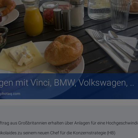
en mit Vinci, BMW, Volkswagen, ..
 photaq.com
ftrag aus Großbritannien erhalten über Anlagen für eine Hochgeschwindi
olaides zu seinem neuen Chef für die Konzernstrategie (HB)