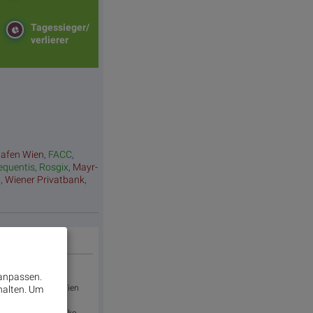
Tagessieger/
verlierer
hafen Wien
,
FACC
,
equentis
,
Rosgix
,
Mayr-
a
,
Wiener Privatbank
,
 anpassen.
bank mit Sitz in Wien
halten.
Um
ünf CSEE-Ländern