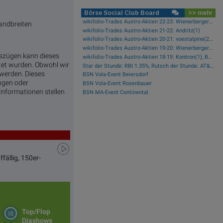
Börse Social Club Board
>> mehr
wikifolio-Trades Austro-Aktien 22-23: Wienerberger(1), Zumtobel(1), AT&S(1), Frequentis(1), FACC(1), Kontron(1)
Bandbreiten
wikifolio-Trades Austro-Aktien 21-22: Andritz(1)
wikifolio-Trades Austro-Aktien 20-21: voestalpine(2), Porr(1), Palfinger(1)
wikifolio-Trades Austro-Aktien 19-20: Wienerberger(1)
szügen kann dieses
wikifolio-Trades Austro-Aktien 18-19: Kontron(1), Bawag(1), Erste Group(1)
tet wurden. Obwohl wir
Star der Stunde: RBI 1.35%, Rutsch der Stunde: AT&S -2.07%
 werden. Dieses
BSN Vola-Event Beiersdorf
ungen oder
BSN Vola-Event Rosenbauer
nformationen stellen
BSN MA-Event Continental
fällig, 150er-
Top/Flop
Diashows