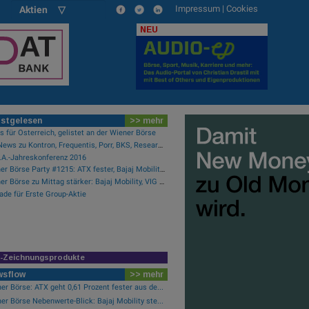
Impressum
|
Cookies
Aktien ▽
NEU
stgelesen
>> mehr
 für Österreich, gelistet an der Wiener Börse
PIR-News zu Kontron, Frequentis, Porr, BKS, Research zu Erste Group, Verbund (Christine Petzwinkler)
R.A.-Jahreskonferenz 2016
Wiener Börse Party #1215: ATX fester, Bajaj Mobility Aktie der Stunde, offene Fragen bei Fitgroup
Wiener Börse zu Mittag stärker: Bajaj Mobility, VIG und Palfinger gesucht
ade für Erste Group-Aktie
R-Zeichnungsprodukte
wsflow
>> mehr
er Börse: ATX geht 0,61 Prozent fester aus de...
er Börse Nebenwerte-Blick: Bajaj Mobility ste...