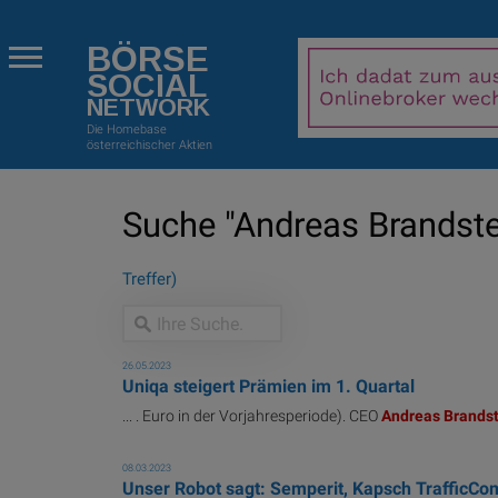
BÖRSE
SOCIAL
NETWORK
Die Homebase
österreichischer Aktien
Suche "Andreas Brandstet
Treffer)
26.05.2023
Uniqa steigert Prämien im 1. Quartal
... . Euro in der Vorjahresperiode). CEO
Andreas
Brandst
08.03.2023
Unser Robot sagt: Semperit, Kapsch TrafficCom