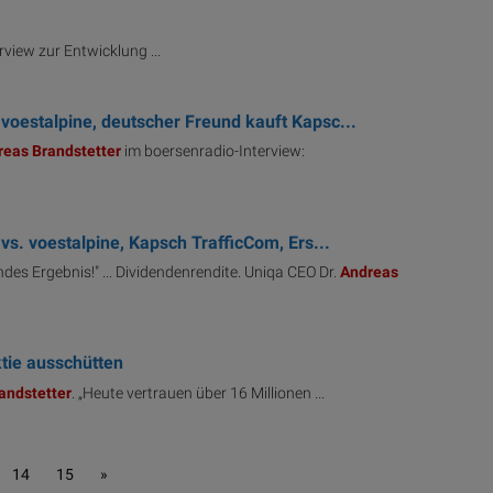
view zur Entwicklung ...
 voestalpine, deutscher Freund kauft Kapsc...
reas
Brandstetter
im boersenradio-Interview:
 vs. voestalpine, Kapsch TrafficCom, Ers...
ndes Ergebnis!" ... Dividendenrendite. Uniqa CEO Dr.
Andreas
ktie ausschütten
andstetter
. „Heute vertrauen über 16 Millionen ...
14
15
»