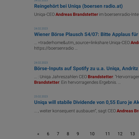
24.02.2023
Reingehört bei Uniqa (boersen radio.at)
Uniqa-CEO
Andreas
Brandstetter
im boersenradio-Inter
24.02.2023
Wiener Börse Plausch S4/07: Bitte Applaus für
... =traderhome&utm_source=linkshare Uniqa-CEO
And
https://boersenradio ...
24.02.2023
Börse-Inputs auf Spotify zu u.a. Uniqa, Andritz
... : Uniqa Jahreszahlen CEO
Brandstetter
: "Hervorrage
Brandstetter
: Ein hervorragendes Ergebnis. ...
23.02.2023
Uniqa will stabile Dividende von 0,55 Euro je A
... , weiter konsequent ausbauen“, sagt CEO
Andreas
Br
«
6
7
8
9
10
11
12
13