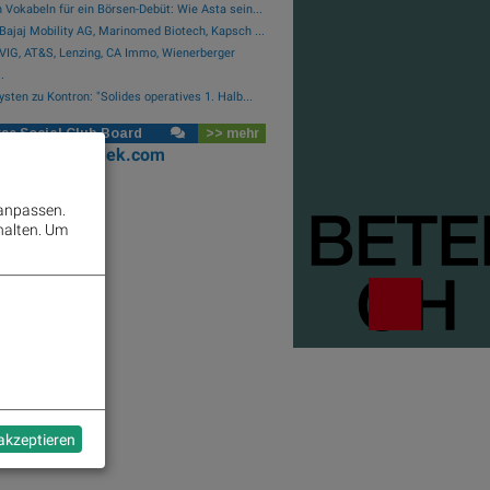
 Vokabeln für ein Börsen-Debüt: Wie Asta sein...
Bajaj Mobility AG, Marinomed Biotech, Kapsch ...
VIG, AT&S, Lenzing, CA Immo, Wienerberger
.
ysten zu Kontron: "Solides operatives 1. Halb...
se Social Club Board
>> mehr
oks
josefchladek.com
 anpassen.
halten.
Um
 akzeptieren