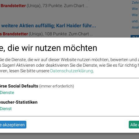
Zehn
Brandstetter
(Uniqa), 73 Punkte. Zum Chart ...
Wie 
Wie 
und..
itere Aktien auffällig; Karl Haider führ...
Anal
s
Brandstetter
(Uniqa), 108 Punkte. Zum Chart ...
Bör
Bo
e, die wir nutzen möchten
eitere Aktien auffällig, Gerald Mayer führ...
ie die Dienste, die wir auf dieser Website nutzen möchten, bewerten und
dstetter
(Uniqa), 96 Punkte. Zum Chart ...
Sagen! Aktivieren oder deaktivieren Sie die Dienste, wie Sie es für richtig 
ren, lesen Sie bitte unsere
Datenschutzerklärung
.
a, Andritz (23/02/2023)
rse Social Defaults
(immer erforderlich)
 of the Uniqa Insurance ...
Dienste
sucher-Statistiken
Dienst
itag, voestalpine, Kapsch, Palfinger, Un...
reas
Brandstetter
im boersenradio-Interview:
 akzeptieren
Alle