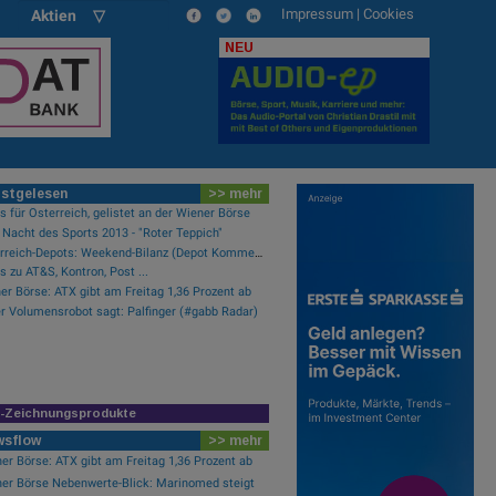
Impressum
|
Cookies
Aktien ▽
NEU
stgelesen
>> mehr
 für Österreich, gelistet an der Wiener Börse
 Nacht des Sports 2013 - "Roter Teppich"
Österreich-Depots: Weekend-Bilanz (Depot Kommentar)
ts zu AT&S, Kontron, Post ...
er Börse: ATX gibt am Freitag 1,36 Prozent ab
r Volumensrobot sagt: Palfinger (#gabb Radar)
R-Zeichnungsprodukte
wsflow
>> mehr
er Börse: ATX gibt am Freitag 1,36 Prozent ab
er Börse Nebenwerte-Blick: Marinomed steigt