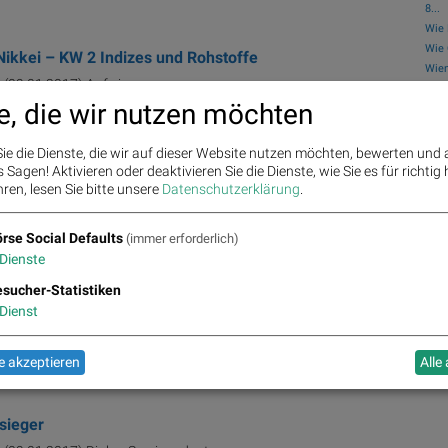
8...
Wie 
Wie 
Nikkei – KW 2 Indizes und Rohstoffe
Wien
) (09.01.2017) Auf ein ...
Mo..
e, die wir nutzen möchten
Öste
Kom
it, Raiffeisen, UniCredit, Immofinanz, Bu...
ie die Dienste, die wir auf dieser Website nutzen möchten, bewerten und
Bör
Sagen! Aktivieren oder deaktivieren Sie die Dienste, wie Sie es für richtig 
s,
Head of Private Investor Products ...
Bo
ren, lesen Sie bitte unsere
Datenschutzerklärung
.
rse Social Defaults
(immer erforderlich)
 mal korrigieren - 14 Prozent sind nach ...
Dienste
) (09.01.2017) Hier geht ...
sucher-Statistiken
Dienst
e im Plus
) (09.01.2017) Inbox: Erste ...
 akzeptieren
Alle
sieger