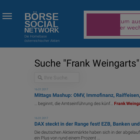
BÖRSE
SOCIAL
NETWORK
Die Homebase
österreichischer Aktien
Suche "Frank Weingarts" 
16.01.2017
Mittags Mashup: OMV, Immofinanz, Raiffeisen
... beginnt, die Amtseinführung des künf...
Frank
Weinga
16.01.2017
DAX steckt in der Range fest! EZB, Banken un
Die deutschen Aktienmärkte haben sich in der abgelau
ein Plus von rund einem Prozent ...