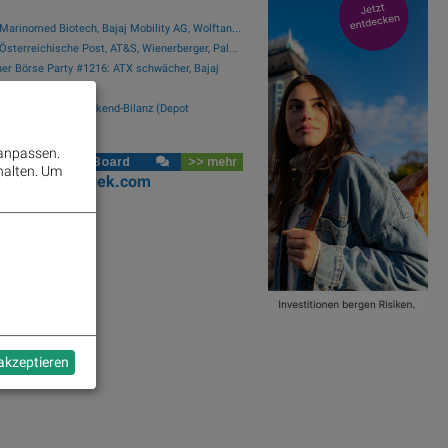
Marinomed Biotech, Bajaj Mobility AG, Wolftan...
Österreichische Post, AT&S, Wienerberger, Pal...
er Börse Party #1216: ATX schwächer, Bajaj
.
rreich-Depots: Weekend-Bilanz (Depot
mentar)
 anpassen.
se Social Club Board
>> mehr
halten.
Um
oks
josefchladek.com
 akzeptieren