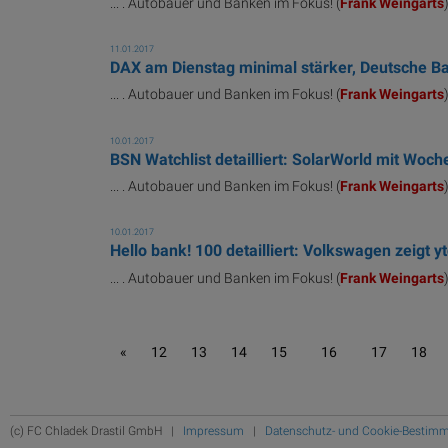
... . Autobauer und Banken im Fokus! (
Frank
Weingarts
11.01.2017
DAX am Dienstag minimal stärker, Deutsche Ba
... . Autobauer und Banken im Fokus! (
Frank
Weingarts
10.01.2017
BSN Watchlist detailliert: SolarWorld mit Wo
... . Autobauer und Banken im Fokus! (
Frank
Weingarts
10.01.2017
Hello bank! 100 detailliert: Volkswagen zeigt y
... . Autobauer und Banken im Fokus! (
Frank
Weingarts
«
12
13
14
15
16
17
18
(c) FC Chladek Drastil GmbH |
Impressum
|
Datenschutz- und Cookie-Bestim