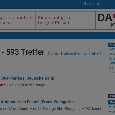
Suche
Mei
- 593 Treffer
AMCs
(Nur im Titel suchen: 83 Treffer)
Gala
Fazi
Wien
Unse
, BNP Paribas, Deutsche Bank
rts
: DAX steckt in der Range ...
PI
d Autobauer im Fokus! (Frank Weingarts)
Ne
Wien
fenen Woche kaum von der Stelle gerührt. Einzig der MDAX konnte
Wien