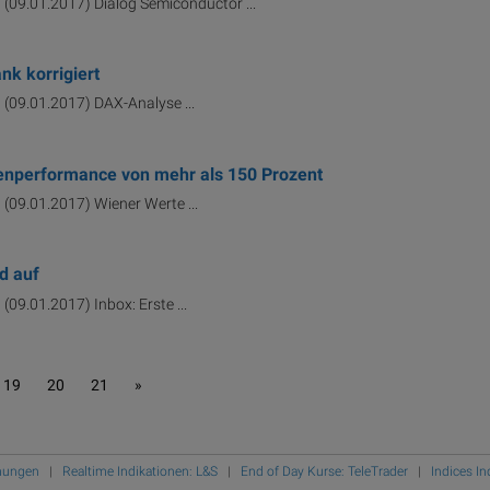
) (09.01.2017) Dialog Semiconductor ...
nk korrigiert
) (09.01.2017) DAX-Analyse ...
chenperformance von mehr als 150 Prozent
) (09.01.2017) Wiener Werte ...
td auf
) (09.01.2017) Inbox: Erste ...
19
20
21
»
mungen
|
Realtime Indikationen: L&S
|
End of Day Kurse: TeleTrader
|
Indices I