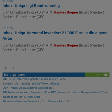
28.12.2016
Inbox: Uniqa tilgt Bond vorzeitig
... im Umsatzranking YTD im ATX.
Hannes
Bogner
(Board Member)
Andreas Brandstetter (CEO ...
23.12.2016
Inbox: Uniqa-Vorstand investiert 21.000 Euro in die eigene
Aktie
... im Umsatzranking YTD im ATX.
Hannes
Bogner
(Board Member)
Andreas Brandstetter (CEO ...
«
»
Meistgelesen
>> mehr
AMCs für Österreich, gelistet an der Wiener Börse
Kontron - Auftragsbestand auf Rekord-Niveau
ATX-Trends: AT&S, Lenzing, voestalpine ...
PIR-News zu Kontron, Frequentis, Porr, BKS, Research zu Erste Group, Verbund (Christine Petzwinkler)
Upgrade für Erste Group-Aktie
Research-Fazits zu Beiersdorf, DHL, Vonovia, Hensoldt ...