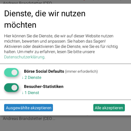
Andreas Brandstetter (CEO ...
Dienste, die wir nutzen
02.02.2017
Alerts bei Apple, FACC, Siemens, Dialog Semiconductor,
möchten
Facebook - kommentierte Umsatzau...
Hier können Sie die Dienste, die wir auf dieser Website nutzen
... im Umsatzranking YTD im ATX.
Hannes
Bogner
(Board Member)
möchten, bewerten und anpassen. Sie haben das Sagen!
Andreas Brandstetter (CEO ...
Aktivieren oder deaktivieren Sie die Dienste, wie Sie es für richtig
halten.
Um mehr zu erfahren, lesen Sie bitte unsere
12.01.2017
Datenschutzerklärung
.
Inbox: Uniqa-International-Chef kauft schöne Size an
Uniqa-Aktien
Börse Social Defaults
(immer erforderlich)
... im Umsatzranking YTD im ATX.
Hannes
Bogner
(Board Member)
↓
2
Dienste
Andreas Brandstetter (CEO ...
Besucher-Statistiken
↓
1
Dienst
09.01.2017
Raiffeisen und die Lebensversicherungen und so hilft
Uniqa im Einbruchsfall (Social Fee...
Ausgewählte akzeptieren
Alle akzeptieren
... 9 im Umsatzranking YTD im ATX.
Hannes
Bogner
(Board Member)
Andreas Brandstetter (CEO ...