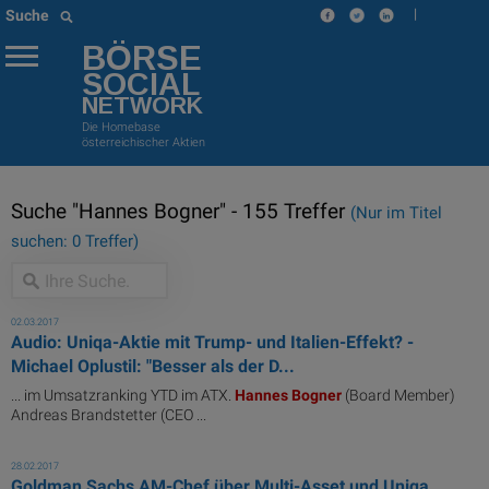
|
Suche
BÖRSE
SOCIAL
NETWORK
Die Homebase
österreichischer Aktien
Suche "Hannes Bogner" - 155 Treffer
(Nur im Titel
suchen: 0 Treffer)
02.03.2017
Audio: Uniqa-Aktie mit Trump- und Italien-Effekt? -
Michael Oplustil: "Besser als der D...
... im Umsatzranking YTD im ATX.
Hannes
Bogner
(Board Member)
Andreas Brandstetter (CEO ...
28.02.2017
Goldman Sachs AM-Chef über Multi-Asset und Uniqa