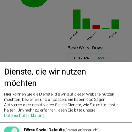
Montag
Mittwoch
Freitag
Best/Worst Days
03.08.2026
1.45%
04.08.2026
0.77%
Dienste, die wir nutzen
07.08.2026
0.69%
möchten
05.08.2026
-0.29%
Hier können Sie die Dienste, die wir auf dieser Website nutzen
06.08.2026
0.05%
möchten, bewerten und anpassen. Sie haben das Sagen!
Aktivieren oder deaktivieren Sie die Dienste, wie Sie es für richtig
07.08.2026
0.69%
halten.
Um mehr zu erfahren, lesen Sie bitte unsere
Datenschutzerklärung
.
Pics
Börse Social Defaults
(immer erforderlich)