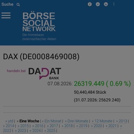
|
Suche
BÖRSE
SOCIAL
NETWORK
Die Homebase
österreichischer Aktien
DAX
(DE0008469008)
handeln bei
26319.449
( 0.69 %)
07.08.2026:
50,440,484 Stück
(31.07.2026: 25629.240)
» ytd
| »
Eine Woche
|
» Ein Monat
|
» Drei Monate
|
» 12 Monate
|
» 2013
|
» 2014
|
» 2015
|
» 2016
|
» 2017
|
» 2018
|
» 2019
|
» 2020
|
» 2021
|
»
2022
|
» 2023
|
» 2024
|
» 2025
|