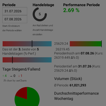
Periode
Handelstage
Performance Periode
2.69 %
Am Rad drehen und
Start-/Enddatum
Anzahl Handelstage
der Periode wählen
einstellen
25629.24
1
Das ist der
3.
beste von
5
26319.45
0
50
100
0
100
Periodenhoch am
07.08.26
(Kurs:
Handelstagen (%-Perf.)
26319.449 Δ%
0
)
Periodentief am
31.07.26
(Kurs:
0
50
100
Tage Steigend/Fallend
25629.24 Δ%
0
)
↑ 4
→ 0
↓ 1
Volumen (Stück)
JS chart by amCharts
Ø Periode:
61,021,293
Durchschnittsperformance
Wochentag