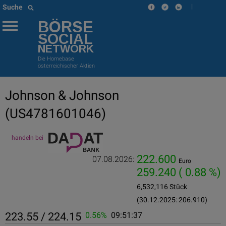
|
Suche
BÖRSE
SOCIAL
NETWORK
Die Homebase
österreichischer Aktien
Johnson & Johnson
(US4781601046)
handeln bei
222.600
07.08.2026:
Euro
259.240
( 0.88 %)
6,532,116 Stück
(30.12.2025: 206.910)
223.55 / 224.15
0.56%
09:51:37