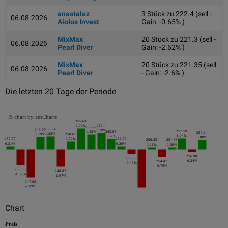
anastalaz
3 Stück zu 222.4 (sell -
06.08.2026
Aiolos Invest
Gain: -0.65% )
MixMax
20 Stück zu 221.3 (sell -
06.08.2026
Pearl Diver
Gain: -2.62% )
MixMax
20 Stück zu 221.35 (sell
06.08.2026
Pearl Diver
- Gain: -2.6% )
Die letzten 20 Tage der Periode
JS chart by amCharts
255.63
2.00%
263.4
259.27
253.04
249.97
1.59%
257.59
1.42%
265.95
259.24
1.23%
1.19%
250.61
1.04%
0.97%
0.88%
257.77
0.72%
266.73
256.35
254.93
0.31%
0.29%
0.21%
0.20%
256.98
265.53
-0.24%
254.41
-0.45%
-0.76%
253.85
248.82
-1.52%
-1.67%
247.02
-2.69%
Chart
Preis