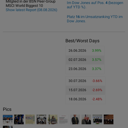
Mitglied in der BSN Peer-Group
Im Dow Jones auf Pos.
4
(bezogen
MSCI World Biggest 10
auf YTD %).
Show latest Report (08.08.2026)
Platz
16
im Umsatzranking YTD im
Dow Jones.
Best/Worst Days
26.06.2026
3.99%
02.07.2026
3.57%
23.06.2026
3.37%
30.07.2026
-3.66%
15.07.2026
-2.69%
18.06.2026
-2.48%
Pics