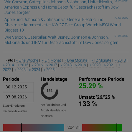
08.07.2026
Wie Chevron, Caterpillar, Johnson & Johnson, UnitedHealth,
American Express und Home Depot für Gesprächsstoff im Dow
Jones sorgten
04.07.2026
Apple und Johnson & Johnson vs. General Electric und
Chevron – kommentierter KW 27 Peer Group Watch MSCI World
Biggest 10
01.07.2026
Wie Verizon, Caterpillar, Walt Disney, Johnson & Johnson,
McDonalds und IBM für Gesprächsstoff im Dow Jones sorgten
»
ytd
|
» Eine Woche
|
» Ein Monat
|
» Drei Monate
|
» 12 Monate
|
» 2013
|
» 2014
|
» 2015
|
» 2016
|
» 2017
|
» 2018
|
» 2019
|
» 2020
|
» 2021
|
»
2022
|
» 2023
|
» 2024
|
» 2025
|
Periode
Handelstage
Performance Periode
25.29 %
Umsatz '26/'25 %
133 %
Am Rad drehen und
Start-/Enddatum
Anzahl Handelstage
der Periode wählen
einstellen
204.31
1