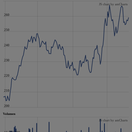
JS chart by amCharts
260
250
240
230
220
210
200
Volumen
JS chart by amCharts