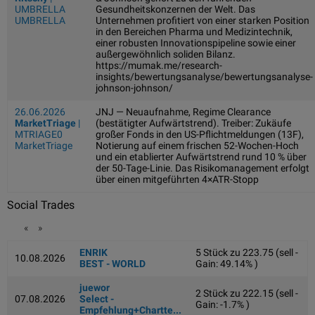
UMBRELLA
Gesundheitskonzernen der Welt. Das
UMBRELLA
Unternehmen profitiert von einer starken Position
in den Bereichen Pharma und Medizintechnik,
einer robusten Innovationspipeline sowie einer
außergewöhnlich soliden Bilanz.
https://mumak.me/research-
insights/bewertungsanalyse/bewertungsanalyse-
johnson-johnson/
26.06.2026
JNJ — Neuaufnahme, Regime Clearance
MarketTriage
|
(bestätigter Aufwärtstrend). Treiber: Zukäufe
MTRIAGE0
großer Fonds in den US-Pflichtmeldungen (13F),
MarketTriage
Notierung auf einem frischen 52-Wochen-Hoch
und ein etablierter Aufwärtstrend rund 10 % über
der 50-Tage-Linie. Das Risikomanagement erfolgt
über einen mitgeführten 4×ATR-Stopp
Social Trades
«
»
ENRIK
5 Stück zu 223.75 (sell -
10.08.2026
BEST - WORLD
Gain: 49.14% )
juewor
2 Stück zu 222.15 (sell -
07.08.2026
Select -
Gain: -1.7% )
Empfehlung+Chartte...