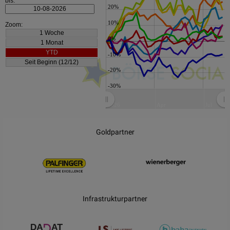
bis:
20%
10%
Zoom:
0%
-10%
-20%
-30%
2026
Apr
Jul
JS chart by amCharts
Goldpartner
Infrastrukturpartner