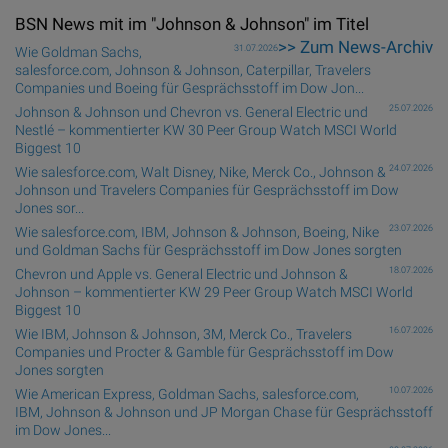
BSN News mit im "Johnson & Johnson" im Titel
>> Zum News-Archiv
31.07.2026
Wie Goldman Sachs,
salesforce.com, Johnson & Johnson, Caterpillar, Travelers
Companies und Boeing für Gesprächsstoff im Dow Jon...
25.07.2026
Johnson & Johnson und Chevron vs. General Electric und
Nestlé – kommentierter KW 30 Peer Group Watch MSCI World
Biggest 10
24.07.2026
Wie salesforce.com, Walt Disney, Nike, Merck Co., Johnson &
Johnson und Travelers Companies für Gesprächsstoff im Dow
Jones sor...
23.07.2026
Wie salesforce.com, IBM, Johnson & Johnson, Boeing, Nike
und Goldman Sachs für Gesprächsstoff im Dow Jones sorgten
18.07.2026
Chevron und Apple vs. General Electric und Johnson &
Johnson – kommentierter KW 29 Peer Group Watch MSCI World
Biggest 10
16.07.2026
Wie IBM, Johnson & Johnson, 3M, Merck Co., Travelers
Companies und Procter & Gamble für Gesprächsstoff im Dow
Jones sorgten
10.07.2026
Wie American Express, Goldman Sachs, salesforce.com,
IBM, Johnson & Johnson und JP Morgan Chase für Gesprächsstoff
im Dow Jones...