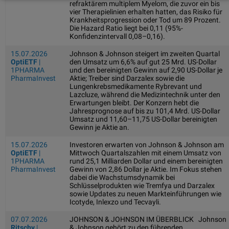
refraktärem multiplem Myelom, die zuvor ein bis
vier Therapielinien erhalten hatten, das Risiko für
Krankheitsprogression oder Tod um 89 Prozent.
Die Hazard Ratio liegt bei 0,11 (95%-
Konfidenzintervall 0,08–0,16).
15.07.2026
Johnson & Johnson steigert im zweiten Quartal
OptiETF
|
den Umsatz um 6,6% auf gut 25 Mrd. US-Dollar
1PHARMA
und den bereinigten Gewinn auf 2,90 US-Dollar je
PharmaInvest
Aktie; Treiber sind Darzalex sowie die
Lungenkrebsmedikamente Rybrevant und
Lazcluze, während die Medizintechnik unter den
Erwartungen bleibt. Der Konzern hebt die
Jahresprognose auf bis zu 101,4 Mrd. US-Dollar
Umsatz und 11,60–11,75 US-Dollar bereinigten
Gewinn je Aktie an.
15.07.2026
Investoren erwarten von Johnson & Johnson am
OptiETF
|
Mittwoch Quartalszahlen mit einem Umsatz von
1PHARMA
rund 25,1 Milliarden Dollar und einem bereinigten
PharmaInvest
Gewinn von 2,86 Dollar je Aktie. Im Fokus stehen
dabei die Wachstumsdynamik bei
Schlüsselprodukten wie Tremfya und Darzalex
sowie Updates zu neuen Markteinführungen wie
Icotyde, Inlexzo und Tecvayli.
07.07.2026
JOHNSON & JOHNSON IM ÜBERBLICK Johnson
Ritschy
|
& Johnson gehört zu den führenden