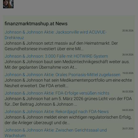
finanzmarktmashup.at News
20.06.2026
Johnson & Johnson Aktie: Jacksonville wird ACUVUE-
Drehkreuz
Johnson & Johnson setzt massiv auf den Heimatmarkt. Der
Gesundheitsriese investiert über eine Mil...
26.04.2026
Johnson & Johnson: 3.000 Fälle mit HOTWIRE-System
Johnson & Johnson baut sein Medizintechnikgeschäft weiter aus.
Mit der geplanten Übernahme von At...
19.03.2026
Johnson & Johnson Aktie: Orales Psoriasis-Mittel zugelassen
Johnson & Johnson hat sein Medikamentenportfolio um eine echte
Neuheit erweitert. Die FDA erteilt...
06.03.2026
Johnson & Johnson Aktie: FDA-Erfolge versüßen nichts
Johnson & Johnson hat am 5. März 2026 grünes Licht von der FDA
für…Der Beitrag Johnson & Johnson ...
04.03.2026
Johnson & Johnson Aktie: Rekordjagd nach FDA-News
Johnson & Johnson meldet einen wichtigen regulatorischen Erfolg,
der die Anleger überzeugt und de...
26.01.2026
Johnson & Johnson Aktie: Zwischen Gerichtssaal und
Wachstum