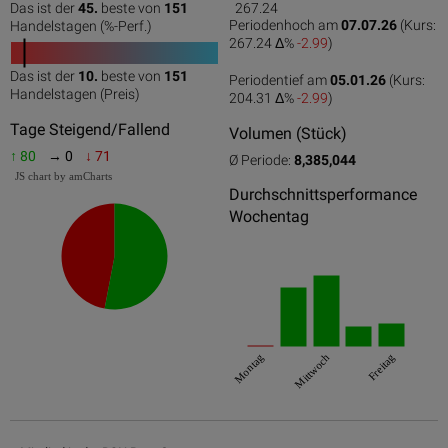
Das ist der
45.
beste von
151
267.24
0
50
100
0
100
Periodenhoch am
07.07.26
(Kurs:
Handelstagen (%-Perf.)
267.24 Δ%
-2.99
)
Das ist der
10.
beste von
151
Periodentief am
05.01.26
(Kurs:
0
50
100
Handelstagen (Preis)
204.31 Δ%
-2.99
)
Tage Steigend/Fallend
Volumen (Stück)
↑ 80
→ 0
↓ 71
Ø Periode:
8,385,044
JS chart by amCharts
Durchschnittsperformance
Wochentag
Montag
Mittwoch
Freitag