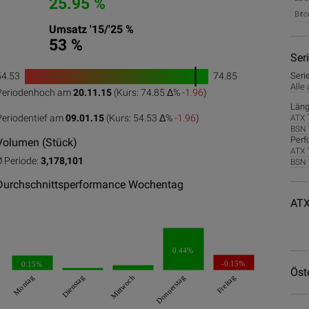
25.95 %
Bitc
Umsatz '15/'25 %
53 %
Ser
54.53
74.85
Seri
1
Alle
Periodenhoch am
20.11.15
(Kurs: 74.85 Δ%
-1.96
)
0
50
100
Läng
Periodentief am
09.01.15
(Kurs: 54.53 Δ%
-1.96
)
ATX 
BSN 
Perf
Volumen (Stück)
ATX 
Ø Periode:
3,178,101
BSN 
Durchschnittsperformance Wochentag
ATX
0.44%
-0.15%
0.15%
Öst
Montag
Dienstag
Mittwoch
Donnerstag
Freitag