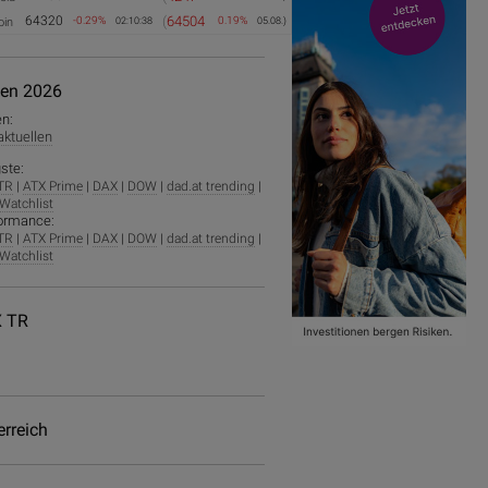
64320
(
64504
-0.29%
0.19%
oin
02:10:38
05.08.)
ien 2026
en:
 aktuellen
ste:
TR
|
ATX Prime
|
DAX
|
DOW
|
dad.at trending
|
Watchlist
ormance:
TR
|
ATX Prime
|
DAX
|
DOW
|
dad.at trending
|
Watchlist
 TR
erreich