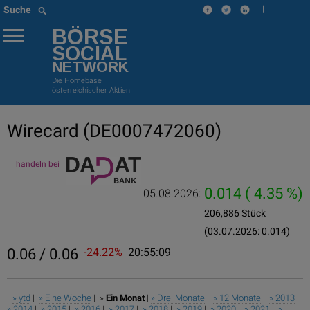
|
Suche
BÖRSE
SOCIAL
NETWORK
Die Homebase
österreichischer Aktien
Wirecard
(DE0007472060)
handeln bei
0.014
( 4.35 %)
05.08.2026:
206,886 Stück
(03.07.2026: 0.014)
0.06 / 0.06
-24.22%
20:55:09
» ytd
|
» Eine Woche
| »
Ein Monat
|
» Drei Monate
|
» 12 Monate
|
» 2013
|
» 2014
|
» 2015
|
» 2016
|
» 2017
|
» 2018
|
» 2019
|
» 2020
|
» 2021
|
»