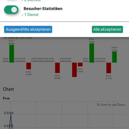
Besucher-Statistiken
↓
1
Dienst
Die letzten 20 Tage der Periode
Ausgewählte akzeptieren
Alle akzeptieren
JS chart by amCharts
0.014
0.015
7.46%
6.94%
0.014
4.35%
0.014
0.015
0.015
0.015
0.015
0.015
0.015
0.014
0.014
0.013
0.014
0.014
0.00%
0.00%
0.00%
0.00%
0.00%
0.00%
0.00%
0.00%
0.00%
0.00%
0.00%
0.00%
0.013
-1.47%
0.015
-2.60%
0.014
0.014
-4.00%
-4.17%
Chart
Preis
JS chart by amCharts
0.0160
0.0155