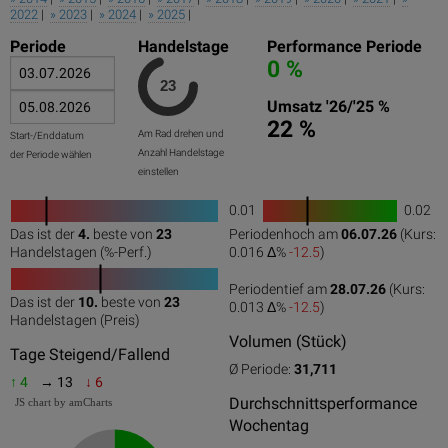
2022
|
» 2023
|
» 2024
|
» 2025
|
Periode
Handelstage
Performance Periode
0 %
Umsatz '26/'25 %
22 %
Am Rad drehen und
Start-/Enddatum
Anzahl Handelstage
der Periode wählen
einstellen
0.01
0.02
1
Das ist der
4.
beste von
23
Periodenhoch am
06.07.26
(Kurs:
0
50
100
0
100
Handelstagen (%-Perf.)
0.016 Δ%
-12.5
)
Periodentief am
28.07.26
(Kurs:
Das ist der
10.
beste von
23
0.013 Δ%
-12.5
)
0
50
100
Handelstagen (Preis)
Volumen (Stück)
Tage Steigend/Fallend
Ø Periode:
31,711
↑ 4
→ 13
↓ 6
Durchschnittsperformance
JS chart by amCharts
Wochentag