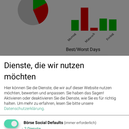
Montag
Mittwoch
Freitag
Best/Worst Days
06.07.2026
13.89%
Dienste, die wir nutzen
30.07.2026
7.46%
möchten
10.07.2026
6.94%
Hier können Sie die Dienste, die wir auf dieser Website nutzen
07.07.2026
-12.2%
möchten, bewerten und anpassen. Sie haben das Sagen!
Aktivieren oder deaktivieren Sie die Dienste, wie Sie es für richtig
27.07.2026
-5.56%
halten.
Um mehr zu erfahren, lesen Sie bitte unsere
Datenschutzerklärung
.
04.08.2026
-4.17%
Pics
Börse Social Defaults
(immer erforderlich)
↓
2
Dienste