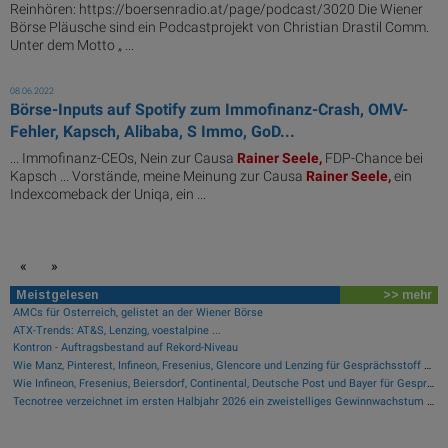
Reinhören: https://boersenradio.at/page/podcast/3020 Die Wiener
Börse Pläusche sind ein Podcastprojekt von Christian Drastil Comm.
Unter dem Motto „ ...
08.06.2022
Börse-Inputs auf Spotify zum Immofinanz-Crash, OMV-
Fehler, Kapsch, Alibaba, S Immo, GoD...
... Immofinanz-CEOs, Nein zur Causa
Rainer
Seele,
FDP-Chance bei
Kapsch ... Vorstände, meine Meinung zur Causa
Rainer
Seele,
ein
Indexcomeback der Uniqa, ein ...
«
»
Meistgelesen
>> mehr
AMCs für Österreich, gelistet an der Wiener Börse
ATX-Trends: AT&S, Lenzing, voestalpine ...
Kontron - Auftragsbestand auf Rekord-Niveau
Wie Manz, Pinterest, Infineon, Fresenius, Glencore und Lenzing für Gesprächsstoff sorgten
Wie Infineon, Fresenius, Beiersdorf, Continental, Deutsche Post und Bayer für Gesprächsstoff im DAX sorgten
Tecnotree verzeichnet im ersten Halbjahr 2026 ein zweistelliges Gewinnwachstum und eine beschleunigte Einführungsdynamik