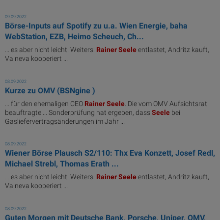
09.09.2022
Börse-Inputs auf Spotify zu u.a. Wien Energie, baha
WebStation, EZB, Heimo Scheuch, Ch...
... es aber nicht leicht. Weiters:
Rainer
Seele
entlastet, Andritz kauft,
Valneva kooperiert ...
08.09.2022
Kurze zu OMV (BSNgine )
... für den ehemaligen CEO
Rainer
Seele
. Die vom OMV Aufsichtsrat
beauftragte ... Sonderprüfung hat ergeben, dass
Seele
bei
Gasliefervertragsänderungen im Jahr ...
08.09.2022
Wiener Börse Plausch S2/110: Thx Eva Konzett, Josef Redl,
Michael Strebl, Thomas Erath ...
... es aber nicht leicht. Weiters:
Rainer
Seele
entlastet, Andritz kauft,
Valneva kooperiert ...
08.09.2022
Guten Morgen mit Deutsche Bank, Porsche, Uniper, OMV,