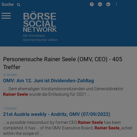
|
Suche
BÖRSE
SOCIAL
NETWORK
Die Homebase
österreichischer Aktien
Personensuche Rainer Seele (OMV, CEO) - 405
Treffer
31.05.2023
OMV: Am 12. Juni ist Dividenden-Zahltag
... . Dem ehemaligen Vorstandsvorsitzenden und Generaldirektor
Rainer
Seele
wurde die Entlastung für 2021 ...
11.09.2022
21st Austria weekly - Andritz, OMV (07/09/2022)
... a possible misconduct by former CEO
Rainer
Seele
has been
completed. It has ... of the OMV Executive Board,
Rainer
Seele,
acted
within the scope of ...