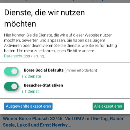
Lufthansa ...
Dienste, die wir nutzen
... ein OMV - Der ehemalige Vorstandschef
Rainer
Seele
muss keine
Schadensersatzklage seines früheren ...
möchten
07.09.2022
Hier können Sie die Dienste, die wir auf dieser Website nutzen
OMV-Sonderprüfung: Kein einklagbares Fehlverhalten von
möchten, bewerten und anpassen. Sie haben das Sagen!
Rainer Seele festgestellt
Aktivieren oder deaktivieren Sie die Dienste, wie Sie es für richtig
halten.
Um mehr zu erfahren, lesen Sie bitte unsere
... des ehemaligen Vorstandsvorsitzenden
Rainer
Seele
durch die
Datenschutzerklärung
.
deutsche ... von einer Schadenersatzklage gegen
Rainer
Seele
abzusehen. Die Prüfergebnisse ...
Börse Social Defaults
(immer erforderlich)
11.06.2022
↓
2
Dienste
Börse-Inputs auf Spotify zu u.a. OMV, Lukoil, CPI, AMD,
Besucher-Statistiken
Infineon
↓
1
Dienst
... : Viel OMV mit Ex-Tag,
Rainer
Seele,
Lukoil und Ernst Nevrivy (neue
...
Ausgewählte akzeptieren
Alle akzeptieren
10.06.2022
Wiener Börse Plausch S2/46: Viel OMV mit Ex-Tag, Rainer
Seele, Lukoil und Ernst Nevrivy...