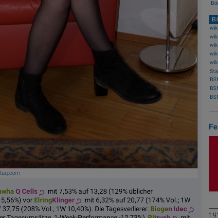
Bör
Bö
wik
BSN
BS
BSN
Fe
otaq.com
nwha
Q Cells
mit 7,53% auf 13,28 (129% üblicher
 5,56%) vor
Elring
Klinger
mit 6,32% auf 20,77 (174% Vol.; 1W
 37,75 (208% Vol.; 1W 10,40%). Die Tagesverlierer:
Bioge
n Idec
191
her Tagesumsätze, 1-Week-Performance -12,73%),
Bit
rush
mit