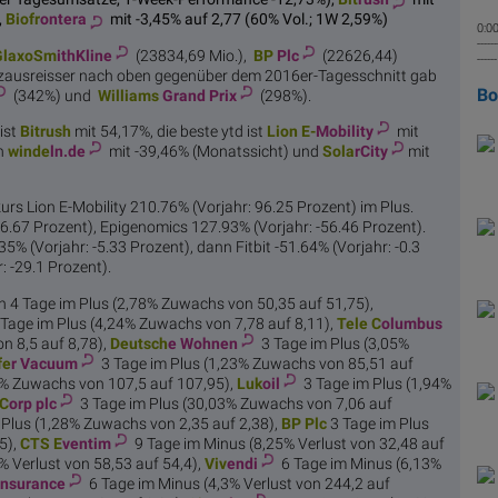
,
Biofr
ontera
mit -3,45% auf 2,77 (60% Vol.; 1W 2,59%)
0:00
------
GlaxoSm
ithKline
(23834,69 Mio.),
BP
Plc
(22626,44)
----
zausreisser nach oben gegenüber dem 2016er-Tagesschnitt gab
B
(342%) und
Williams
Grand Prix
(298%).
ist
Bit
rush
mit 54,17%, die beste ytd ist
Lion E-
Mobility
mit
n
winde
ln.de
mit -39,46% (Monatssicht) und
Sola
rCity
mit
urs Lion E-Mobility 210.76% (Vorjahr: 96.25 Prozent) im Plus.
66.67 Prozent), Epigenomics 127.93% (Vorjahr: -56.46 Prozent).
5% (Vorjahr: -5.33 Prozent), dann Fitbit -51.64% (Vorjahr: -0.3
: -29.1 Prozent).
n 4 Tage im Plus (2,78% Zuwachs von 50,35 auf 51,75),
Tage im Plus (4,24% Zuwachs von 7,78 auf 8,11),
Tele C
olumbus
n 8,5 auf 8,78),
Deutsch
e Wohnen
3 Tage im Plus (3,05%
fe
r Vacuum
3 Tage im Plus (1,23% Zuwachs von 85,51 auf
2% Zuwachs von 107,5 auf 107,95),
Luk
oil
3 Tage im Plus (1,94%
 C
orp plc
3 Tage im Plus (30,03% Zuwachs von 7,06 auf
 Plus (1,28% Zuwachs von 2,35 auf 2,38),
BP
Plc
3 Tage im Plus
5),
CTS E
ventim
9 Tage im Minus (8,25% Verlust von 32,48 auf
 Verlust von 58,53 auf 54,4),
Viv
endi
6 Tage im Minus (6,13%
nsurance
6 Tage im Minus (4,3% Verlust von 244,2 auf