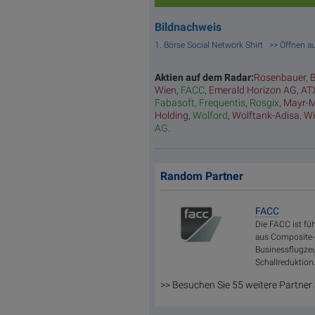
Bildnachweis
1. Börse Social Network Shirt >> Öffnen 
Aktien auf dem Radar:
Rosenbauer
,
B
Wien
,
FACC
,
Emerald Horizon AG
,
AT
Fabasoft
,
Frequentis
,
Rosgix
,
Mayr-M
Holding
,
Wolford
,
Wolftank-Adisa
,
Wi
AG
.
Random Partner
FACC
Die FACC ist f
aus Composite-M
Businessflugzeu
Schallreduktion
>> Besuchen Sie 55 weitere Partner