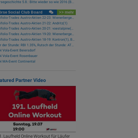
segeschichte 5.8.: Bitte wieder so wie 2016 (B...
rse Social Club Board
>> mehr
wikifolio-Trades Austro-Aktien 22-23: Wienerberger(1), Zumtobel(1), AT&S(1), Frequentis(1), FACC(1), Kontron(1)
ifolio-Trades Austro-Aktien 21-22: Andritz(1)
wikifolio-Trades Austro-Aktien 20-21: voestalpine(2), Porr(1), Palfinger(1)
wikifolio-Trades Austro-Aktien 19-20: Wienerberger(1)
wikifolio-Trades Austro-Aktien 18-19: Kontron(1), Bawag(1), Erste Group(1)
Star der Stunde: RBI 1.35%, Rutsch der Stunde: AT&S -2.07%
 Vola-Event Beiersdorf
N Vola-Event Rosenbauer
 MA-Event Continental
atured Partner Video
. Laufheld Online Workout für Läufer