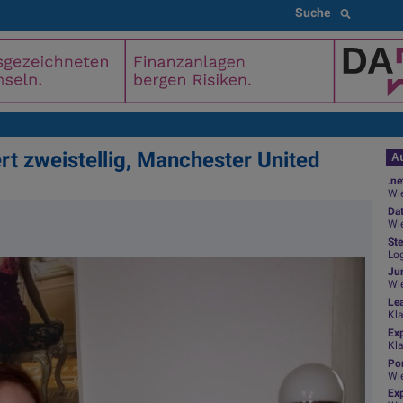
Suche
ert zweistellig, Manchester United
Au
.ne
Wie
Da
Wie
Ste
Log
Jun
Wi
Le
Kl
Ex
Kl
Por
Wi
Exp