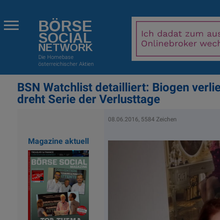
BÖRSE
SOCIAL
NETWORK
Die Homebase
österreichischer Aktien
BSN Watchlist detailliert: Biogen verli
dreht Serie der Verlusttage
08.06.2016, 5584 Zeichen
Magazine aktuell