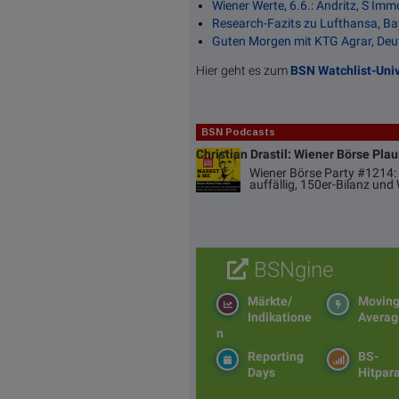
Wiener Werte, 6.6.: Andritz, S Imm
Research-Fazits zu Lufthansa, Bay
Guten Morgen mit KTG Agrar, Deu
Hier geht es zum
BSN Watchlist-Uni
BSN Podcasts
Christian Drastil: Wiener Börse Pla
Wiener Börse Party #1214: 
auffällig, 150er-Bilanz un
BSNgine
Märkte/
Movin
Indikatione
Averag
n
Reporting
BS-
Days
Hitpar