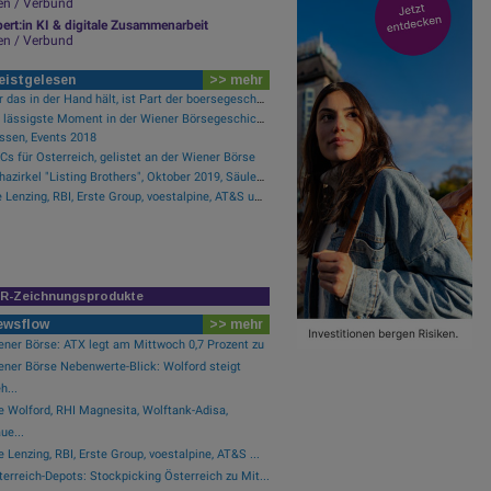
en / Verbund
ert:in KI & digitale Zusammenarbeit
en / Verbund
eistgelesen
>> mehr
Wer das in der Hand hält, ist Part der boersegeschichte.at
Der lässigste Moment in der Wiener Börsegeschichte
sen, Events 2018
s für Österreich, gelistet an der Wiener Börse
Alphazirkel "Listing Brothers", Oktober 2019, Säulenhalle Wiener Börse
Wie Lenzing, RBI, Erste Group, voestalpine, AT&S und Strabag für Gesprächsstoff im ATX sorgten
IR-Zeichnungsprodukte
ewsflow
>> mehr
ener Börse: ATX legt am Mittwoch 0,7 Prozent zu
ener Börse Nebenwerte-Blick: Wolford steigt
...
e Wolford, RHI Magnesita, Wolftank-Adisa,
ue...
 Lenzing, RBI, Erste Group, voestalpine, AT&S ...
erreich-Depots: Stockpicking Österreich zu Mit...