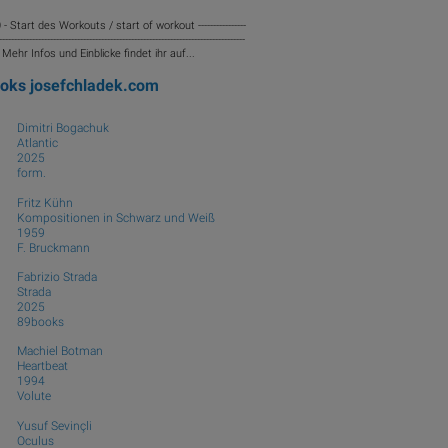
 - Start des Workouts / start of workout ----------------
----------------------------------------------------------------------------------
-- Mehr Infos und Einblicke findet ihr auf...
ooks
josefchladek.com
Dimitri Bogachuk
Atlantic
2025
form.
Fritz Kühn
Kompositionen in Schwarz und Weiß
1959
F. Bruckmann
Fabrizio Strada
Strada
2025
89books
Machiel Botman
Heartbeat
1994
Volute
Yusuf Sevinçli
Oculus