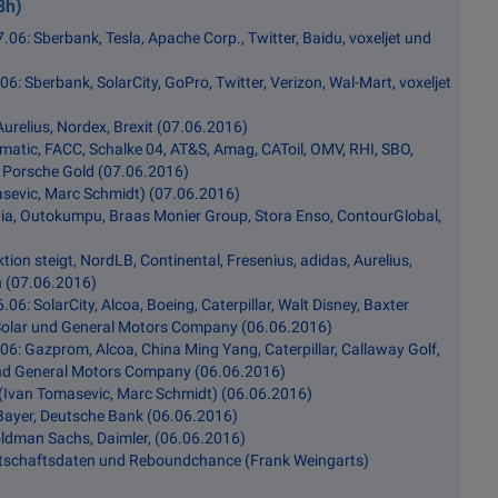
8h)
.06: Sberbank, Tesla, Apache Corp., Twitter, Baidu, voxeljet und
06: Sberbank, SolarCity, GoPro, Twitter, Verizon, Wal-Mart, voxeljet
urelius, Nordex, Brexit (07.06.2016)
matic, FACC, Schalke 04, AT&S, Amag, CAToil, OMV, RHI, SBO,
 Porsche Gold (07.06.2016)
asevic, Marc Schmidt) (07.06.2016)
ovia, Outokumpu, Braas Monier Group, Stora Enso, ContourGlobal,
on steigt, NordLB, Continental, Fresenius, adidas, Aurelius,
 (07.06.2016)
06: SolarCity, Alcoa, Boeing, Caterpillar, Walt Disney, Baxter
 Solar und General Motors Company (06.06.2016)
06: Gazprom, Alcoa, China Ming Yang, Caterpillar, Callaway Golf,
r und General Motors Company (06.06.2016)
n (Ivan Tomasevic, Marc Schmidt) (06.06.2016)
 Bayer, Deutsche Bank (06.06.2016)
oldman Sachs, Daimler, (06.06.2016)
tschaftsdaten und Reboundchance (Frank Weingarts)