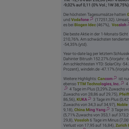
-9,02% auf 0,11 (0% Vol.; 1W 38,75%)
Die höchsten Tagesumsätze hatten
und
Voda
fone
(17251,32). Umsat
es bei
Bioge
n Idec
(467%),
Vos
sloh
Die beste Aktie in der 1-Monats-Sicht 
210,76%. Am schwächsten tendierte
-54,35% (ytd).
Year-to-date lag per letztem Schlussk
Dahinter Bitrush 152.27% (Vorjahr: -
Am schlechtesten YTD: SolarCity -54.3
Prozent), windeln.de -47.17% (Vorjahr
Weitere Highlights:
Can
com
ist nu
ebenso
TTM Technol
ogies, Inc.
4 
4 Tage im Plus (3,29% Zuwachs vo
Zuwachs von 28,86 auf 29,75),
Pfeif
86,56),
KU
KA
3 Tage im Plus (0,4
Zuwachs von 34,3 auf 34,97),
Noble
9,18),
China M
ing Yang
3 Tage im
(5,71% Zuwachs von 353,1 auf 373,2
29,8),
Vos
sloh
6 Tage im Minus (7,06%
Verlust von 17,95 auf 16,84),
Zurich I