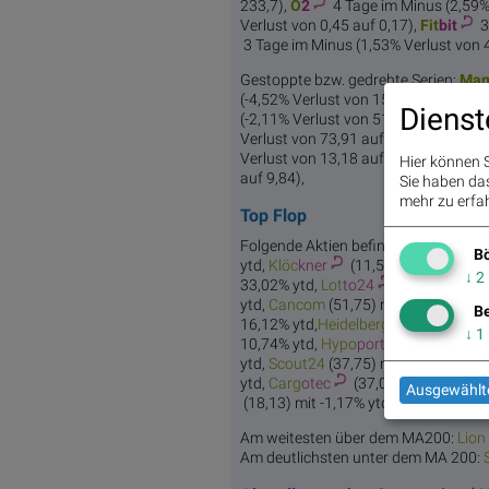
233,7),
O
2
4 Tage im Minus (2,59% 
Verlust von 0,45 auf 0,17),
Fit
bit
3
3 Tage im Minus (1,53% Verlust von 4
Gestoppte bzw. gedrehte Serien:
Man
(-4,52% Verlust von 15,21 auf 14,52)
Dienst
(-2,11% Verlust von 51,29 auf 50,21)
Verlust von 73,91 auf 72,4),
General
Verlust von 13,18 auf 12,5),
Al
coa
Hier können S
auf 9,84),
Sie haben das 
mehr zu erfah
Top Flop
Folgende Aktien befinden sich auf Per
Bö
ytd,
Klöc
kner
(11,51) mit 43,07% y
↓
2
33,02% ytd,
Lot
to24
(5,13) mit 25,
ytd,
Can
com
(51,75) mit 18,34% ytd,
Be
16,12% ytd,
Heidelberger
Druckmasch
↓
1
10,74% ytd,
Hypo
port
(91,87) mit 
ytd,
Sco
ut24
(37,75) mit 14,65% ytd,
ytd,
Carg
otec
(37,02) mit 7,3% ytd
Ausgewählte
(18,13) mit -1,17% ytd,
BT G
roup
(5,5
Am weitesten über dem MA200:
Lion 
Am deutlichsten unter dem MA 200: