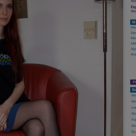
Wi
Exp
Wi
M
Mes
AMC
P
N
Wi
Wi
meh
Wi
Fra
Wie
Öst