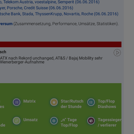
o, Telekom Austria, voestalpine, Semperit (06.06.2016)
er, Porsche, Credit Suisse (06.06.2016)
tsche Bank, Stada, ThyssenKrupp, Novartis, Roche (06.06.2016)
versum
(Zusammensetzung, Performance, Umsätze, Statistiken).
usch
ATX nach Rekord unchanged, AT&S / Bajaj Mobility sehr
d Wienerberger-Aufnahme
g
Matrix
Star/Rutsch
Top/Flop
es
der Stunde
Diashows
Umsatz
„n“ Tage
Tagessieger
ade
Top/Flop
/ verlierer