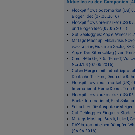
Aktuelles zu den Companies (4
Flockpit flows post-market (US) 07
Biogen Idec (07.06.2016)
Flockpit flows pre-market (US) 07.
und Biogen Idec (07.06.2016)
Gut Gebloggtes: Apple, Wirecard, A
Mittags Mashup: Milchkrise, Novo
voestalpine, Goldman Sachs, K+S,
Apple: Der Ritterschlag (Ivan Tom
Credit-Märkte, 7.6.: TenneT, Von
Nord/LB (07.06.2016)
Guten Morgen mit Industrieprodukti
Deutsche Telekom, Deutsche Bahn
Flockpit flows post-market (US) 06.
International, Home Depot, Trina
Flockpit flows pre-market (US) 06.
Baxter International, First Sola
Schaeffler: Die Ansprüche steige
Gut Gebloggtes: Singulus, Stada,
Mittags Mashup: Brexit, Lukoil, G
DAX bekommt einen Dämpfer. Wir
(06.06.2016)