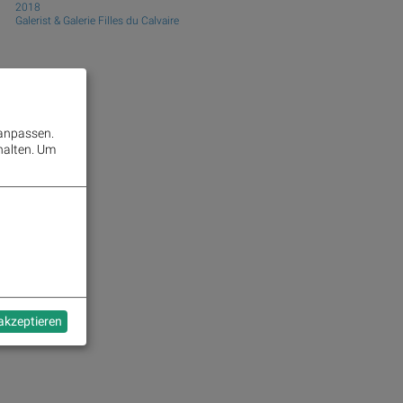
2018
Galerist & Galerie Filles du Calvaire
 anpassen.
halten.
Um
 akzeptieren