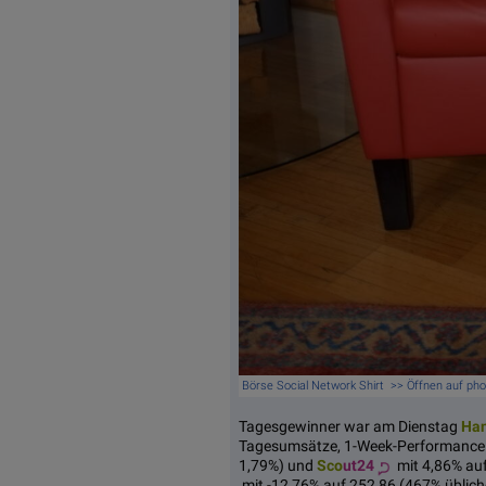
Börse Social Network Shirt >> Öffnen auf ph
Tagesgewinner war am Dienstag
Ha
Tagesumsätze, 1-Week-Performance
1,79%) und
Sco
ut24
mit 4,86% auf
mit -12,76% auf 252,86 (467% üblic