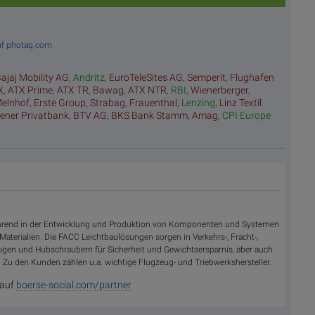
auf photaq.com
ajaj Mobility AG
,
Andritz
,
EuroTeleSites AG
,
Semperit
,
Flughafen
X
,
ATX Prime
,
ATX TR
,
Bawag
,
ATX NTR
,
RBI
,
Wienerberger
,
elnhof
,
Erste Group
,
Strabag
,
Frauenthal
,
Lenzing
,
Linz Textil
ener Privatbank
,
BTV AG
,
BKS Bank Stamm
,
Amag
,
CPI Europe
ührend in der Entwicklung und Produktion von Komponenten und Systemen
aterialien. Die FACC Leichtbaulösungen sorgen in Verkehrs-, Fracht-,
gen und Hubschraubern für Sicherheit und Gewichtsersparnis, aber auch
. Zu den Kunden zählen u.a. wichtige Flugzeug- und Triebwerkshersteller.
 auf
boerse-social.com/partner