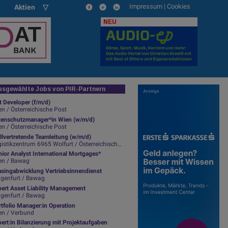
Impressum
|
Cookies
Aktien ▽
NEU
sgewählte Jobs von PIR-Partnern
t Developer (f/m/d)
n / Österreichische Post
tenschutzmanager*in Wien (w/m/d)
n / Österreichische Post
llvertretende Teamleitung (w/m/d)
istikzentrum 6965 Wolfurt / Österreichische Post
ior Analyst International Mortgages*
en / Bawag
asingabwicklung Vertriebsinnendienst
agenfurt / Bawag
pert Asset Liability Management
agenfurt / Bawag
tfolio Manager:in Operation
en / Verbund
ert:in Bilanzierung mit Projektaufgaben