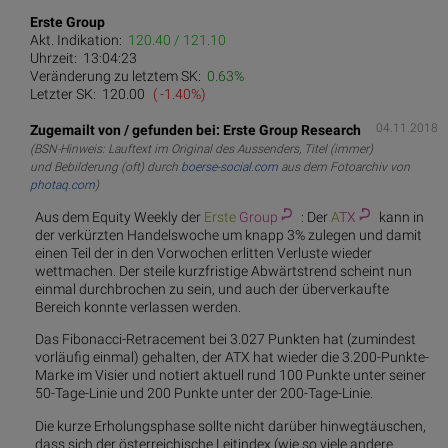
Erste Group
Akt. Indikation:
120.40 / 121.10
Uhrzeit:
13:04:23
Veränderung zu letztem SK:
0.63%
Letzter SK:
120.00
( -1.40%)
04.11.2018
Zugemailt von / gefunden bei: Erste Group Research
(BSN-Hinweis: Lauftext im Original des Aussenders, Titel (immer)
und Bebilderung (oft) durch
boerse-social.com
aus dem Fotoarchiv von
photaq.com
)
Aus dem Equity Weekly der
Erste
Group
: Der
A
TX
kann in
der verkürzten Handelswoche um knapp 3% zulegen und damit
einen Teil der in den Vorwochen erlitten Verluste wieder
wettmachen. Der steile kurzfristige Abwärtstrend scheint nun
einmal durchbrochen zu sein, und auch der überverkaufte
Bereich konnte verlassen werden.
Das Fibonacci-Retracement bei 3.027 Punkten hat (zumindest
vorläufig einmal) gehalten, der ATX hat wieder die 3.200-Punkte-
Marke im Visier und notiert aktuell rund 100 Punkte unter seiner
50-Tage-Linie und 200 Punkte unter der 200-Tage-Linie.
Die kurze Erholungsphase sollte nicht darüber hinwegtäuschen,
dass sich der österreichische Leitindex (wie so viele andere