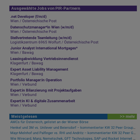
Ausgewählte Jobs von PIR-Partnern
.net Developer (f/m/d)
Wien / Österreichische Post
Datenschutzmanager*in Wien (w/m/d)
Wien / Österreichische Post
Stellvertretende Teamleitung (w/m/d)
Logistikzentrum 6965 Wolfurt / Österreichische Post
Junior Analyst International Mortgages*
Wien / Bawag
Leasingabwicklung Vertriebsinnendienst
Klagenfurt / Bawag
Expert Asset Liability Management
Klagenfurt / Bawag
Portfolio Manager:in Operation
Wien / Verbund
Expert:in Bilanzierung mit Projektaufgaben
Wien / Verbund
Expert:in KI & digitale Zusammenarbeit
Wien / Verbund
Meistgelesen
>> mehr
AMCs für Österreich, gelistet an der Wiener Börse
Henkel und 3M vs. Unilever und Beiersdorf – kommentierter KW 32 Peer Group Watch Konsumgüter
Mayr-Melnhof und Palfinger vs. RHI und Andritz – kommentierter KW 32 Peer Group Watch Zykliker Österreich
Wie Wirecard, Manz, Nemetschek, GFT Technologies, SAP und Rocket Internet für Gesprächsstoff sorgten