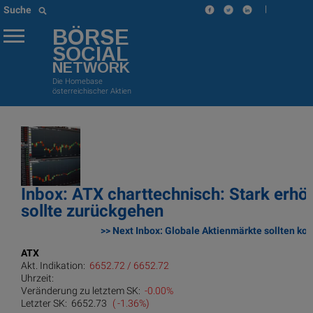
|
Suche
BÖRSE
SOCIAL
NETWORK
Die Homebase
österreichischer Aktien
Inbox: ATX charttechnisch: Stark erhöht
sollte zurückgehen
>> Next Inbox: Globale Aktienmärkte sollten k
ATX
Akt. Indikation:
6652.72 / 6652.72
Uhrzeit:
Veränderung zu letztem SK:
-0.00%
Letzter SK:
6652.73
( -1.36%)