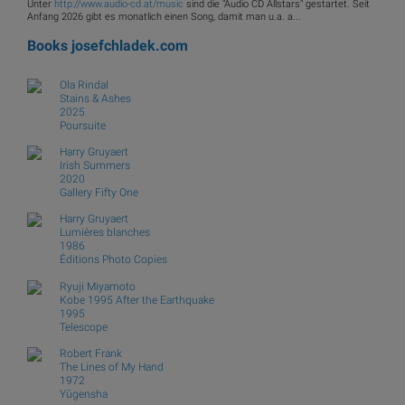
Unter
http://www.audio-cd.at/music
sind die "Audio CD Allstars" gestartet. Seit
Anfang 2026 gibt es monatlich einen Song, damit man u.a. a...
Books
josefchladek.com
Ola Rindal
Stains & Ashes
2025
Poursuite
Harry Gruyaert
Irish Summers
2020
Gallery Fifty One
Harry Gruyaert
Lumières blanches
1986
Éditions Photo Copies
Ryuji Miyamoto
Kobe 1995 After the Earthquake
1995
Telescope
Robert Frank
The Lines of My Hand
1972
Yūgensha