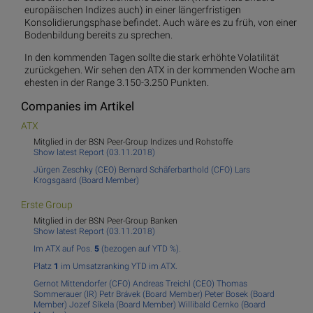
europäischen Indizes auch) in einer längerfristigen
Konsolidierungsphase befindet. Auch wäre es zu früh, von einer
Bodenbildung bereits zu sprechen.
In den kommenden Tagen sollte die stark erhöhte Volatilität
zurückgehen. Wir sehen den ATX in der kommenden Woche am
ehesten in der Range 3.150-3.250 Punkten.
Companies im Artikel
ATX
Mitglied in der BSN Peer-Group Indizes und Rohstoffe
Show latest Report (03.11.2018)
Jürgen Zeschky (CEO)
Bernard Schäferbarthold (CFO)
Lars
Krogsgaard (Board Member)
Er
ste Group
Mitglied in der BSN Peer-Group Banken
Show latest Report (03.11.2018)
Im ATX auf Pos.
5
(bezogen auf YTD %).
Platz
1
im Umsatzranking YTD im ATX.
Gernot Mittendorfer (CFO)
Andreas Treichl (CEO)
Thomas
Sommerauer (IR)
Petr Brávek (Board Member)
Peter Bosek (Board
Member)
Jozef Síkela (Board Member)
Willibald Cernko (Board