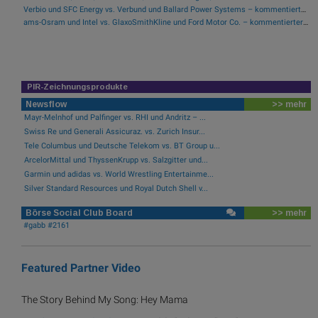
Verbio und SFC Energy vs. Verbund und Ballard Power Systems – kommentierter KW 32 Peer Group Watch Energie
ams-Osram und Intel vs. GlaxoSmithKline und Ford Motor Co. – kommentierter KW 32 Peer Group Watch Global Innovation 1000
PIR-Zeichnungsprodukte
Newsflow
>> mehr
Mayr-Melnhof und Palfinger vs. RHI und Andritz – ...
Swiss Re und Generali Assicuraz. vs. Zurich Insur...
Tele Columbus und Deutsche Telekom vs. BT Group u...
ArcelorMittal und ThyssenKrupp vs. Salzgitter und...
Garmin und adidas vs. World Wrestling Entertainme...
Silver Standard Resources und Royal Dutch Shell v...
Börse Social Club Board
>> mehr
#gabb #2161
Featured Partner Video
The Story Behind My Song: Hey Mama