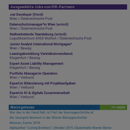
Ausgewählte Jobs von PIR-Partnern
.net Developer (f/m/d)
Wien / Österreichische Post
Datenschutzmanager*in Wien (w/m/d)
Wien / Österreichische Post
Stellvertretende Teamleitung (w/m/d)
Logistikzentrum 6965 Wolfurt / Österreichische Post
Junior Analyst International Mortgages*
Wien / Bawag
Leasingabwicklung Vertriebsinnendienst
Klagenfurt / Bawag
Expert Asset Liability Management
Klagenfurt / Bawag
Portfolio Manager:in Operation
Wien / Verbund
Expert:in Bilanzierung mit Projektaufgaben
Wien / Verbund
Expert:in KI & digitale Zusammenarbeit
Wien / Verbund
Meistgelesen
>> mehr
Wer das in der Hand hält, ist Part der boersegeschichte.at
Der lässigste Moment in der Wiener Börsegeschichte
Messen, Events 2018
Alphazirkel "Listing Brothers", Oktober 2019, Säulenhalle Wiener Börse