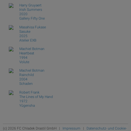
Harry Gruyaert
Irish Summers
2020
Gallery Fifty One
Masahisa Fukase
Sasuke
2025
Atelier EXB
Machiel Botman
Heartbeat
1994
Volute
Machiel Botman
Rainchild
2004
Schaden
Robert Frank
The Lines of My Hand
1972
Yūgensha
(c) 2026 FC Chladek Drastil GmbH |
Impressum
|
Datenschutz- und Cookie-