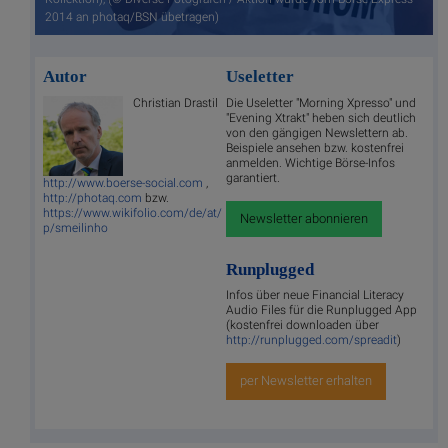
2014 an photaq/BSN übetragen)
Autor
Useletter
Christian Drastil
Die Useletter "Morning Xpresso" und
"Evening Xtrakt" heben sich deutlich
von den gängigen Newslettern ab.
Beispiele ansehen bzw. kostenfrei
anmelden. Wichtige Börse-Infos
garantiert.
http://www.boerse-social.com
,
http://photaq.com
bzw.
https://www.wikifolio.com/de/at/
Newsletter abonnieren
p/smeilinho
Runplugged
Infos über neue Financial Literacy
Audio Files für die Runplugged App
(kostenfrei downloaden über
http://runplugged.com/spreadit
)
per Newsletter erhalten