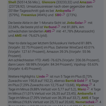
Shell
(50514,56 Mio.),
Glen
core
(33233,32) und
Ama
zon
(23728,92). Umsatzausreisser nach oben gegenüber dem
2018er-Tagesschnitt gab es bei
Amba
rella
(579%),
Fres
enius
(494%) und
S
BO
(273%).
Die beste Aktie in der 1-Monats-Sicht ist
Jinko
Solar
mit
22,68%, die beste ytd ist
Ver
bund
mit 81,88%. Am
schwächsten tendierten
A
MS
mit -41,78% (Monatssicht)
und
A
MS
mit -76,62% (ytd).
Year-to-date lag per letztem Schlusskurs Verbund 81.88%
(Vorjahr: 32.75 Prozent) im Plus. Dahinter WireCard 43.01%
(Vorjahr: 127.61 Prozent), Amazon 39.3% (Vorjahr: 55.96
Prozent).
Am schlechtesten YTD: AMS -76.62% (Vorjahr: 206.06 Prozent),
dann Leoni -58.98% (Vorjahr: 84.34 Prozent), Vipshop -55.63%
(Vorjahr: 6.45 Prozent).
Weitere Highlights:
Li
nde
ist nun 5 Tage im Plus (0,73%
Zuwachs von 190,8 auf 192,2), ebenso
Barric
k Gold
4 Tage
im Plus (7,29% Zuwachs von 12,75 auf 13,68),
Vip
shop
4
Tage im Minus (9,88% Verlust von 5,77 auf 5,2),
Ma
nz
4 Tage
im Minus (11,01% Verlust von 26,35 auf 23,45),
Amba
rella
4
Tage im Minus (7,39% Verlust von 36,39 auf 33,7),
A
MS
4 Tage
im Minus (19,6% Verlust von 25,72 auf 20,68),
Nemet
schek
4