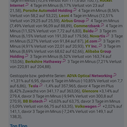
Tage im Minus (10,3% Verlust von 111,6 auf 100,1),
Rocket
Internet
4 Tage im Minus (6,17% Verlust von 23 auf
21,58),
Porsche Auto
mobil Holding
4 Tage im Minus (8,56%
Verlust von 58,2 auf 53,22),
Le
oni
4 Tage im Minus (12,51%
Verlust von 29,25 auf 25,59),
Airbus
Group
4 Tage im Minus
(7,49% Verlust von 96,09 auf 88,89),
Comme
rzbank
4 Tage im
Minus (11,52% Verlust von 7,72 auf 6,83),
Ba
idu
3 Tage im
Minus (6,15% Verlust von 191,33 auf 179,56),
Nova
rtis
3 Tage
im Minus (5,27% Verlust von 91,84 auf 87),
jd.
com
3 Tage im
Minus (4,91% Verlust von 22,01 auf 20,93),
YY
Inc.
3 Tage im
Minus (8,69% Verlust von 68,62 auf 62,66),
Alibaba Gr
oup
Holding
3 Tage im Minus (6,52% Verlust von 163,74 auf
153,06),
Berkshire
Hathaway
3 Tage im Minus (7,21% Verlust
von 220,81 auf 204,88).
Gestoppte bzw. gedrehte Serien:
ADVA Optica
l Networking
+1,31% auf 6,95, davor 6 Tage im Minus (-10,85% Verlust von 7,7
auf 6,86),
Te
sla
-1,4% auf 357,965, davor 4 Tage im Plus
(6,42% Zuwachs von 341,17 auf 363,06),
Glen
core
+3,14% auf
279,4, davor 3 Tage im Minus (-9,94% Verlust von 300,8 auf
270,9),
BB Bi
otech
+0,63% auf 63,75, davor 3 Tage im Minus
(-5,09% Verlust von 66,75 auf 63,35),
Volks
wagen
+2,02% auf
141,1, davor 3 Tage im Minus (-7,24% Verlust von 149,1 auf
138,3),
Top Flop