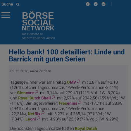
|
Suche
BÖRSE
SOCIAL
NETWORK
Die Homebase
österreichischer Aktien
Hello bank! 100 detailliert: Linde und
Barrick mit guten Serien
09.12.2018, 4424 Zeichen
Tagesgewinner war am Freitag
O
MV
mit 3,81% auf 43,10
(126% üblicher Tagesumsätze, 1-Week-Performance -3,41%)
vor
Glen
core
mit 3,14% auf 279,40 (111% Vol.; 1W -3,70%)
und
Royal Du
tch Shell
mit 2,97% auf 2342,50 (159% Vol.; 1W
-1,16%). Die Tagesverlierer:
Fres
enius
mit -17,71% auf 38,99
(494% üblicher Tagesumsätze, 1-Week-Performance
-22,21%),
Net
flix
mit -6,27% auf 265,14 (92% Vol.; 1W
-7,34%),
Le
oni
mit -4,98% auf 25,59 (77% Vol.; 1W -9,29%)
Die höchsten Tagesumsätze hatten
Royal Du
tch