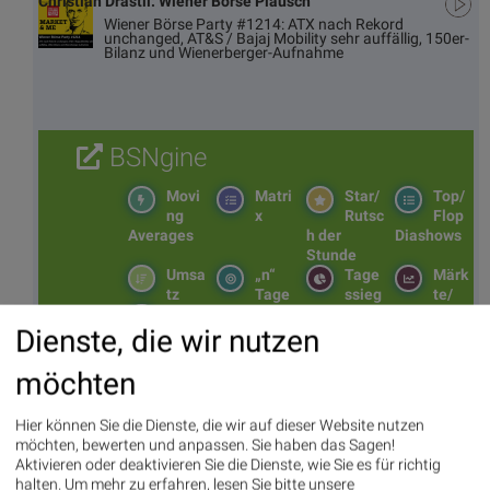
Christian Drastil: Wiener Börse Plausch
Wiener Börse Party #1214: ATX nach Rekord
unchanged, AT&S / Bajaj Mobility sehr auffällig, 150er-
Bilanz und Wienerberger-Aufnahme
BSNgine
Movi
Matri
Star/
Top/
ng
x
Rutsc
Flop
Averages
h der
Diashows
Stunde
Umsa
„n“
Tage
Märk
tz
Tage
ssieg
te/
BS-
Top/Flop
er/
Indikation
Dienste, die wir nutzen
Hitpa
verlierer
en
rade
Repo
möchten
rting
Days
Hier können Sie die Dienste, die wir auf dieser Website nutzen
möchten, bewerten und anpassen. Sie haben das Sagen!
Aktivieren oder deaktivieren Sie die Dienste, wie Sie es für richtig
halten.
Um mehr zu erfahren, lesen Sie bitte unsere
Bildnachweis