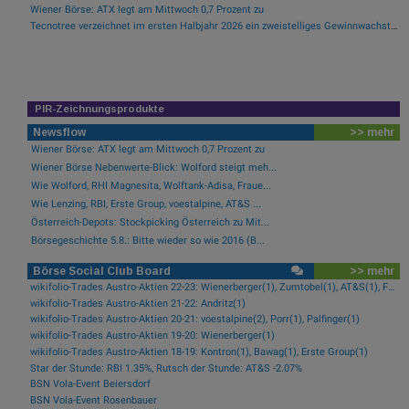
Wiener Börse: ATX legt am Mittwoch 0,7 Prozent zu
Tecnotree verzeichnet im ersten Halbjahr 2026 ein zweistelliges Gewinnwachstum und eine beschleunigte Einführungsdynamik
PIR-Zeichnungsprodukte
Newsflow
>> mehr
Wiener Börse: ATX legt am Mittwoch 0,7 Prozent zu
Wiener Börse Nebenwerte-Blick: Wolford steigt meh...
Wie Wolford, RHI Magnesita, Wolftank-Adisa, Fraue...
Wie Lenzing, RBI, Erste Group, voestalpine, AT&S ...
Österreich-Depots: Stockpicking Österreich zu Mit...
Börsegeschichte 5.8.: Bitte wieder so wie 2016 (B...
Börse Social Club Board
>> mehr
wikifolio-Trades Austro-Aktien 22-23: Wienerberger(1), Zumtobel(1), AT&S(1), Frequentis(1), FACC(1), Kontron(1)
wikifolio-Trades Austro-Aktien 21-22: Andritz(1)
wikifolio-Trades Austro-Aktien 20-21: voestalpine(2), Porr(1), Palfinger(1)
wikifolio-Trades Austro-Aktien 19-20: Wienerberger(1)
wikifolio-Trades Austro-Aktien 18-19: Kontron(1), Bawag(1), Erste Group(1)
Star der Stunde: RBI 1.35%, Rutsch der Stunde: AT&S -2.07%
BSN Vola-Event Beiersdorf
BSN Vola-Event Rosenbauer