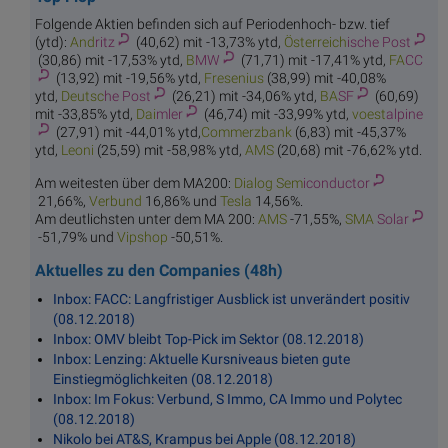
Folgende Aktien befinden sich auf Periodenhoch- bzw. tief
(ytd):
And
ritz
(40,62) mit -13,73% ytd,
Österreich
ische Post
(30,86) mit -17,53% ytd,
B
MW
(71,71) mit -17,41% ytd,
FA
CC
(13,92) mit -19,56% ytd,
Fres
enius
(38,99) mit -40,08%
ytd,
Deutsc
he Post
(26,21) mit -34,06% ytd,
BA
SF
(60,69)
mit -33,85% ytd,
Dai
mler
(46,74) mit -33,99% ytd,
voest
alpine
(27,91) mit -44,01% ytd,
Comme
rzbank
(6,83) mit -45,37%
ytd,
Le
oni
(25,59) mit -58,98% ytd,
A
MS
(20,68) mit -76,62% ytd.
Am weitesten über dem MA200:
Dialog Sem
iconductor
21,66%,
Ver
bund
16,86% und
Te
sla
14,56%.
Am deutlichsten unter dem MA 200:
A
MS
-71,55%,
SMA
Solar
-51,79% und
Vip
shop
-50,51%.
Aktuelles zu den Companies (48h)
Inbox: FACC: Langfristiger Ausblick ist unverändert positiv
(08.12.2018)
Inbox: OMV bleibt Top-Pick im Sektor (08.12.2018)
Inbox: Lenzing: Aktuelle Kursniveaus bieten gute
Einstiegmöglichkeiten (08.12.2018)
Inbox: Im Fokus: Verbund, S Immo, CA Immo und Polytec
(08.12.2018)
Nikolo bei AT&S, Krampus bei Apple (08.12.2018)