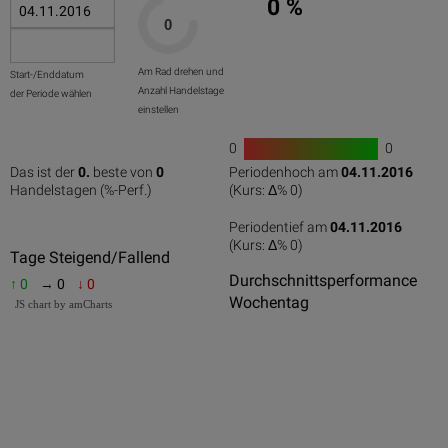
0 %
Am Rad drehen und
Start-/Enddatum
Anzahl Handelstage
der Periode wählen
einstellen
0
0
1
Das ist der
0.
beste von
0
Periodenhoch am
04.11.2016
0
50
100
0
100
Handelstagen (%-Perf.)
(Kurs: Δ%
0
)
Periodentief am
04.11.2016
(Kurs: Δ%
0
)
0
50
100
Tage Steigend/Fallend
Durchschnittsperformance
↑ 0
→ 0
↓ 0
Wochentag
JS chart by amCharts