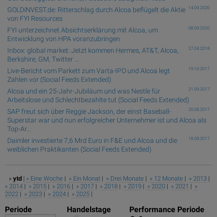
14.09.2020
GOLDiNVEST.de: Ritterschlag durch Alcoa beflügelt die Aktie
von FYI Resources
08.09.2020
FYI unterzeichnet Absichtserklärung mit Alcoa, um
Entwicklung von HPA voranzubringen
27.04.2018
Inbox: global market: Jetzt kommen Hermes, AT&T, Alcoa,
Berkshire, GM, Twitter ...
19.10.2017
Live-Bericht vom Parkett zum Varta-IPO und Alcoa legt
Zahlen vor (Social Feeds Extended)
21.09.2017
Alcoa und ein 25-Jahr-Jubiläum und was Nestle für
Arbeitslose und Schlechtbezahlte tut (Social Feeds Extended)
20.08.2017
SAP freut sich über Reggie Jackson, der einst Baseball-
Superstar war und nun erfolgreicher Unternehmer ist und Alcoa als
Top-Ar...
18.08.2017
Daimler investierte 7,6 Mrd Euro in F&E und Alcoa und die
weiblichen Praktikanten (Social Feeds Extended)
»
ytd
|
» Eine Woche
|
» Ein Monat
|
» Drei Monate
|
» 12 Monate
|
» 2013
|
» 2014
|
» 2015
|
» 2016
|
» 2017
|
» 2018
|
» 2019
|
» 2020
|
» 2021
|
»
2022
|
» 2023
|
» 2024
|
» 2025
|
Periode
Handelstage
Performance Periode