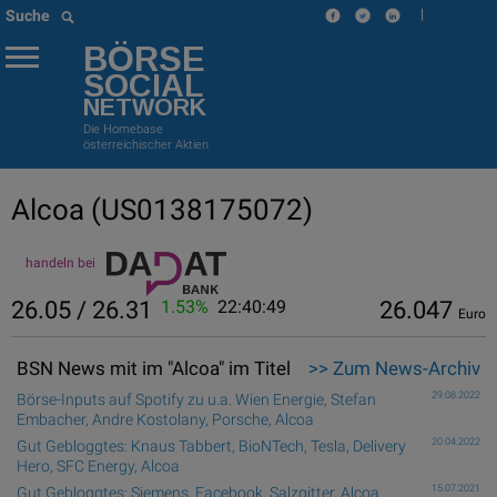
|
Suche
BÖRSE
SOCIAL
NETWORK
Die Homebase
österreichischer Aktien
Alcoa
(US0138175072)
handeln bei
26.05 / 26.31
1.53%
22:40:49
26.047
Euro
BSN News mit im "Alcoa" im Titel
>> Zum News-Archiv
29.08.2022
Börse-Inputs auf Spotify zu u.a. Wien Energie, Stefan
Embacher, Andre Kostolany, Porsche, Alcoa
20.04.2022
Gut Gebloggtes: Knaus Tabbert, BioNTech, Tesla, Delivery
Hero, SFC Energy, Alcoa
15.07.2021
Gut Gebloggtes: Siemens, Facebook, Salzgitter, Alcoa