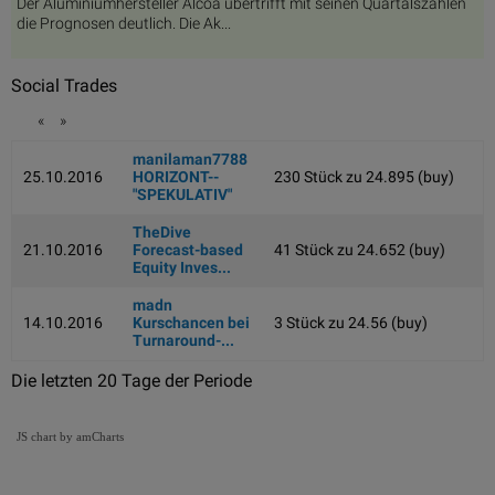
Der Aluminiumhersteller Alcoa übertrifft mit seinen Quartalszahlen
die Prognosen deutlich. Die Ak...
Social Trades
«
»
manilaman7788
25.10.2016
HORIZONT--
230 Stück zu 24.895 (buy)
"SPEKULATIV"
TheDive
21.10.2016
Forecast-based
41 Stück zu 24.652 (buy)
Equity Inves...
madn
14.10.2016
Kurschancen bei
3 Stück zu 24.56 (buy)
Turnaround-...
Die letzten 20 Tage der Periode
JS chart by amCharts