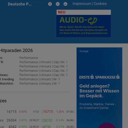
Impressum
|
Cookies
Deutsche Post
NEU
Hitparaden 2026
es:
Performance
TR:
Performance
|
Umsatz
|
Cap
|
Nr. 1
Performance
|
Umsatz
|
Cap
|
Nr. 1
Performance
|
Umsatz
|
Cap
|
Nr. 1
Jones:
Performance
|
Umsatz
|
Cap
|
Nr. 1
t trending
Performance
|
Umsatz
|
Nr. 1
Watchlist:
Performance
|
Umsatz
|
Nr. 1
izes
(
16715
16715
0.00%
-1.36%
17:57
07.08.)
26364
(
26151
0.81%
-0.24%
AX
22:59:27
06.08.)
4342
(
4236
2.50%
-0.27%
old
22:59:31
06.08.)