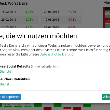
Mag
Best/Worst Days
15.02.2016
5.21%
24.06.2016
-7.01%
25.02.2016
4.28%
19.05.2016
-4.72%
11.03.2016
4.21%
08.02.2016
-4.22%
e, die wir nutzen möchten
ie die Dienste, die wir auf dieser Website nutzen möchten, bewerten und
Sagen! Aktivieren oder deaktivieren Sie die Dienste, wie Sie es für richtig 
ren, lesen Sie bitte unsere
Datenschutzerklärung
.
Ges
rse Social Defaults
(immer erforderlich)
Dienste
sucher-Statistiken
Dienst
 akzeptieren
Alle
31.35
%
0.51%
31.305
31.235
0.29%
31.15
31.18
0.24%
31.19
0.10%
0.10%
0.03%