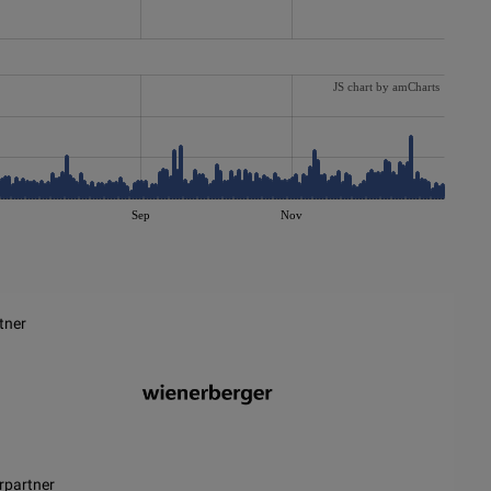
JS chart by amCharts
Sep
Nov
tner
rpartner