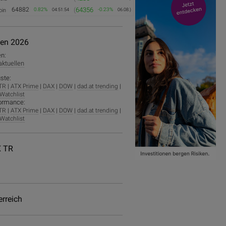
64882
(
64356
0.82%
-0.23%
oin
04:51:54
06.08.)
ien 2026
en:
 aktuellen
ste:
TR
|
ATX Prime
|
DAX
|
DOW
|
dad.at trending
|
Watchlist
ormance:
TR
|
ATX Prime
|
DAX
|
DOW
|
dad.at trending
|
Watchlist
 TR
erreich