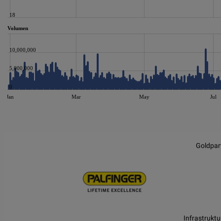
18
Volumen
10,000,000
5,000,000
0
Jan
Mar
May
Jul
JS chart by amCharts
Goldpar
Infrastruktu