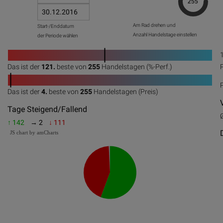
Am Rad drehen und
Start-/Enddatum
Anzahl Handelstage einstellen
der Periode wählen
1
Das ist der
121.
beste von
255
Handelstagen (%-Perf.)
0
20
40
60
80
100
1
Das ist der
4.
beste von
255
Handelstagen (Preis)
0
20
40
60
80
100
Tage Steigend/Fallend
↑ 142
→ 2
↓ 111
JS chart by amCharts