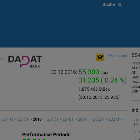
Suche
BS-
»
Homepage
bei
Indiz
ATX 
55.300
30.12.2016:
AT:
Euro
DAX:
31.235
( 0.24 %)
Dow 
dad.a
1,875,466 Stück
BSN 
(30.12.2015: 25.955)
Ind
» 2014
|
» 2015
| »
2016
|
» 2017
|
» 2018
|
» 2019
|
» 2020
|
» 2021
|
»
ATX
TR
LSD
Performance Periode
LSG