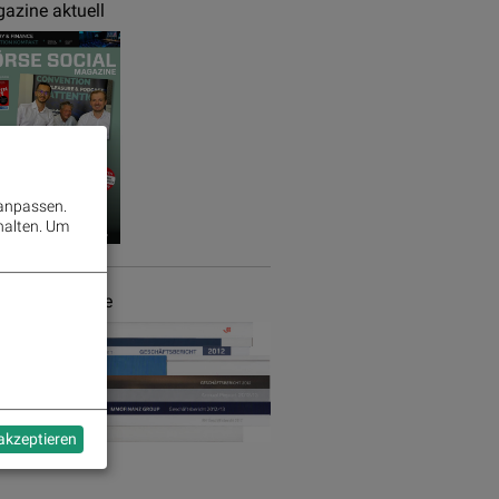
azine aktuell
 anpassen.
halten.
Um
chäftsberichte
 akzeptieren