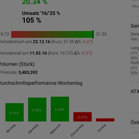
20.34 %
Bitc
Umsatz '16/'25 %
105 %
Ser
19.73
31.35
Seri
1
Alle
Periodenhoch am
22.12.16
(Kurs: 31.35 Δ%
-0.37
)
0
50
100
Läng
Periodentief am
11.02.16
(Kurs: 19.725 Δ%
-0.37
)
ATX 
BSN 
Perf
Volumen (Stück)
ATX 
Ø Periode:
3,483,392
BSN 
Durchschnittsperformance Wochentag
ATX
0.19%
0.18%
0.14%
-0.07%
Öst
Montag
Dienstag
Mittwoch
Donnerstag
Freitag