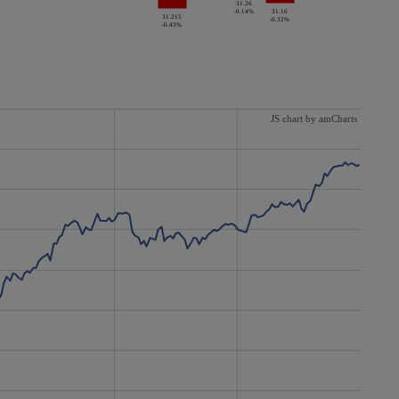
31.26
-0.14%
31.16
31.215
-0.32%
-0.43%
JS chart by amCharts