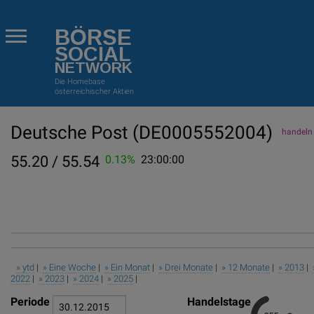
BÖRSE
SOCIAL
NETWORK
Die Homebase
österreichischer Aktien
Deutsche Post
(DE0005552004)
handeln 
55.20 / 55.54
0.13%
23:00:00
» ytd
|
» Eine Woche
|
» Ein Monat
|
» Drei Monate
|
» 12 Monate
|
» 2013
|
2022
|
» 2023
|
» 2024
|
» 2025
|
Periode
Handelstage