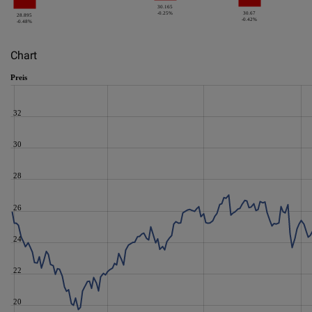
30.165
-0.25%
30.67
28.895
-0.42%
-0.48%
Chart
Preis
32
30
28
26
24
22
20