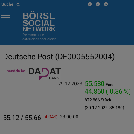
|
Suche
BÖRSE
SOCIAL
NETWORK
Die Homebase
österreichischer Aktien
Deutsche Post
(DE0005552004)
handeln bei
55.580
29.12.2023:
Euro
44.860
( 0.36 %)
872,866 Stück
(30.12.2022: 35.180)
55.12 / 55.66
-4.04%
23:00:00