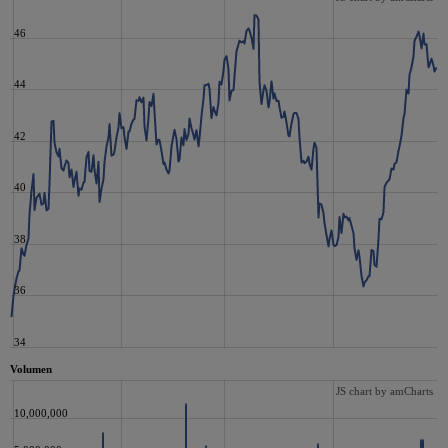
46
44
42
40
38
36
34
Volumen
JS chart by amCharts
10,000,000