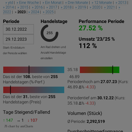
» ytd
|
» Eine Woche
|
» Ein Monat
|
» Drei Monate
|
» 12 Monate
|
» 2013
|
» 2014
|
» 2015
|
» 2016
|
» 2017
|
» 2018
|
» 2019
|
» 2020
|
» 2021
|
»
2022
| »
2023
|
» 2024
|
» 2025
|
Periode
Handelstage
Performance Periode
27.52 %
Umsatz '23/'25 %
112 %
Am Rad drehen und
Start-/Enddatum
Anzahl Handelstage
der Periode wählen
einstellen
35.18
1
Das ist der
108.
beste von
255
46.89
0
50
100
0
100
Periodenhoch am
27.07.23
(Kurs:
Handelstagen (%-Perf.)
46.89 Δ%
-4.33
)
Das ist der
31.
beste von
255
Periodentief am
30.12.22
(Kurs:
0
50
100
Handelstagen (Preis)
35.18 Δ%
-4.33
)
Tage Steigend/Fallend
Volumen (Stück)
↑ 147
→ 1
↓ 107
Ø Periode:
2,292,519
JS chart by amCharts
Durchschnittsperformance