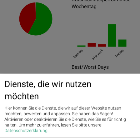
Wochentag
Montag
Mittwoch
Freitag
Best/Worst Days
02.02.2023
5.99%
Dienste, die wir nutzen
08.11.2023
2.88%
möchten
27.07.2023
2.87%
Hier können Sie die Dienste, die wir auf dieser Website nutzen
19.09.2023
-6.47%
möchten, bewerten und anpassen. Sie haben das Sagen!
Aktivieren oder deaktivieren Sie die Dienste, wie Sie es für richtig
01.08.2023
-5.18%
halten.
Um mehr zu erfahren, lesen Sie bitte unsere
Datenschutzerklärung
.
15.03.2023
-3.79%