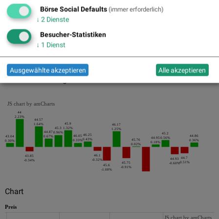
Pics
Börse Social Defaults
(immer erforderlich)
↓
2
Dienste
Besucher-Statistiken
↓
1
Dienst
Ausgewählte akzeptieren
Alle akzeptieren
Die letzten 20 Tage der Periode
JS chart by amCharts
44
2.23%
44.57
45.9
1.64%
46.17
45.3
1.32%
1.25%
44.87
0.96%
45.2
46.25
46.05
44.86
43.04
0.67%
44.95
0.56%
0.43%
45.76
0.33%
0.36%
0.30%
0.18%
0.02%
46.1
43.85
44.7
44.93
-0.32%
-0.34%
-0.51%
45.75
-0.60%
45.6
-0.91%
-1.08%
Chart
Preis
JS chart by amCharts