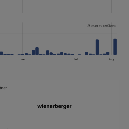
JS chart by amCharts
Jun
Jul
Aug
tner