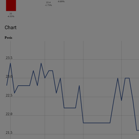
-0.89%
22.4
-1.75%
22
-4.35%
Chart
Preis
23.5
23.0
22.5
22.0
21.5