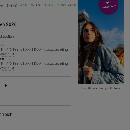
64843
(
64504
0.53%
0.19%
oin
09:28:28
05.08.)
ien 2026
en:
 aktuellen
ste:
TR
|
ATX Prime
|
DAX
|
DOW
|
dad.at trending
|
Watchlist
ormance:
TR
|
ATX Prime
|
DAX
|
DOW
|
dad.at trending
|
Watchlist
 TR
erreich