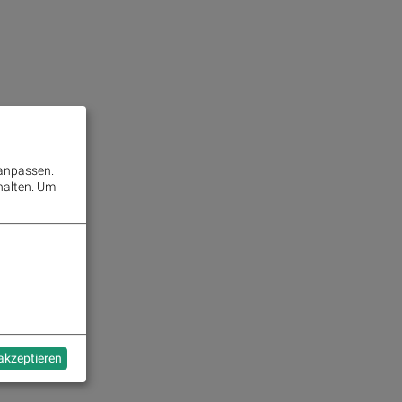
 anpassen.
halten.
Um
 akzeptieren