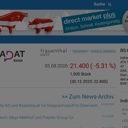
Suche
BS-
»
Homepage
»
Investor Relations
Indiz
ATX 
21.400
( -5.31 %)
05.08.2026:
AT:
DAX:
1,500 Stück
Dow 
dad.a
(30.12.2025: 22.800)
BSN 
>> Zum News-Archiv
Ind
05.08.2026
ity AG und Rosenbauer für Gesprächsstoff in Österreich
ATX
TR
15.07.2026
tech, Mayr-Melnhof und Polytec Group für
LSD
LSG