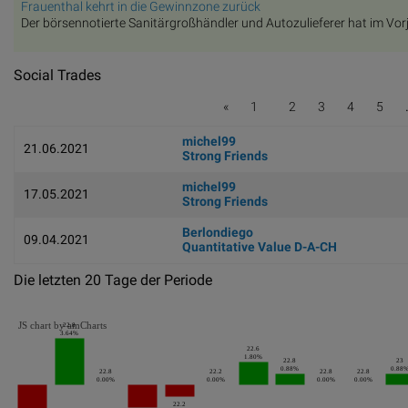
Frauenthal kehrt in die Gewinnzone zurück
Der börsennotierte Sanitärgroßhändler und Autozulieferer hat im Vorja
Social Trades
«
1
2
3
4
5
michel99
21.06.2021
Strong Friends
michel99
17.05.2021
Strong Friends
Berlondiego
09.04.2021
Quantitative Value D-A-CH
Die letzten 20 Tage der Periode
JS chart by amCharts
22.8
3.64%
22.6
1.80%
22.8
23
0.88%
0.88
22.8
22.2
22.8
22.8
0.00%
0.00%
0.00%
0.00%
22.2