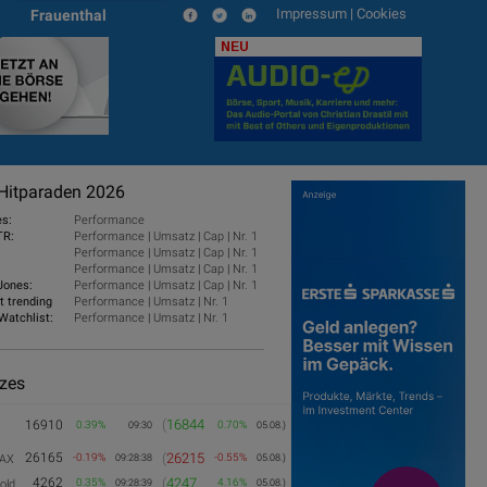
Impressum
|
Cookies
Frauenthal
NEU
Hitparaden 2026
es:
Performance
TR:
Performance
|
Umsatz
|
Cap
|
Nr. 1
Performance
|
Umsatz
|
Cap
|
Nr. 1
Performance
|
Umsatz
|
Cap
|
Nr. 1
Jones:
Performance
|
Umsatz
|
Cap
|
Nr. 1
t trending
Performance
|
Umsatz
|
Nr. 1
Watchlist:
Performance
|
Umsatz
|
Nr. 1
izes
(
16844
16910
0.39%
0.70%
09:30
05.08.)
26165
(
26215
-0.19%
-0.55%
AX
09:28:38
05.08.)
4262
(
4247
0.35%
4.16%
old
09:28:39
05.08.)