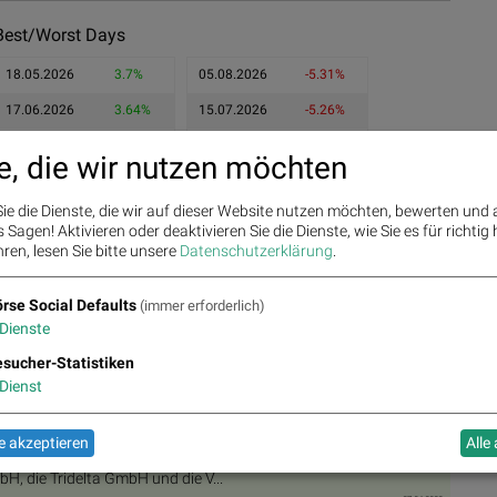
Best/Worst Days
18.05.2026
3.7%
05.08.2026
-5.31%
17.06.2026
3.64%
15.07.2026
-5.26%
29.05.2026
3.51%
02.04.2026
-4.39%
e, die wir nutzen möchten
ie die Dienste, die wir auf dieser Website nutzen möchten, bewerten und
Sagen! Aktivieren oder deaktivieren Sie die Dienste, wie Sie es für richtig 
ren, lesen Sie bitte unsere
Datenschutzerklärung
.
rse Social Defaults
(immer erforderlich)
Dienste
sucher-Statistiken
10.06.2025
n für Automotive-Division
ung (EU) Nr. 596/2014 Die Fr...
Dienst
21.05.2024
ie Details zum angekündigten ...
 akzeptieren
Alle
27.12.2023
trolliert nunmehr 81,18 % der ...
H, die Tridelta GmbH und die V...