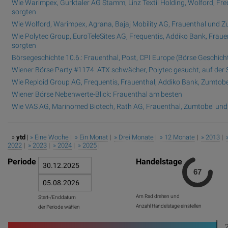
Wie Warimpex, Gurktaler AG Stamm, Linz Textil Holding, Wolford, Fre
sorgten
Wie Wolford, Warimpex, Agrana, Bajaj Mobility AG, Frauenthal und Zu
Wie Polytec Group, EuroTeleSites AG, Frequentis, Addiko Bank, Fraue
sorgten
Börsegeschichte 10.6.: Frauenthal, Post, CPI Europe (Börse Geschich
Wiener Börse Party #1174: ATX schwächer, Polytec gesucht, auf der 
Wie Reploid Group AG, Frequentis, Frauenthal, Addiko Bank, Zumtobe
Wiener Börse Nebenwerte-Blick: Frauenthal am besten
Wie VAS AG, Marinomed Biotech, Rath AG, Frauenthal, Zumtobel und 
»
ytd
|
» Eine Woche
|
» Ein Monat
|
» Drei Monate
|
» 12 Monate
|
» 2013
|
2022
|
» 2023
|
» 2024
|
» 2025
|
Periode
Handelstage
Am Rad drehen und
Start-/Enddatum
Anzahl Handelstage einstellen
der Periode wählen