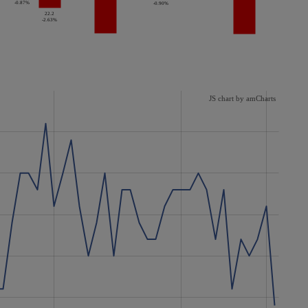
-0.87%
-0.90%
22.2
-2.63%
JS chart by amCharts