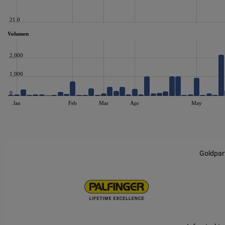
21.0
Volumen
2,000
1,000
0
Jan
Feb
Mar
Apr
May
JS chart by amCharts
Goldpar