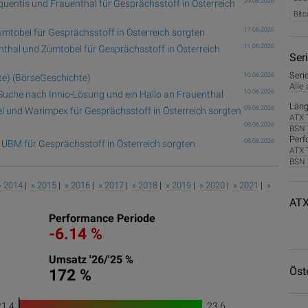
29.06.2026
quentis und Frauenthal für Gesprächsstoff in Österreich
Bitc
17.06.2026
mtobel für Gesprächsstoff in Österreich sorgten
11.06.2026
nthal und Zumtobel für Gesprächsstoff in Österreich
Ser
Seri
10.06.2026
te) (BörseGeschichte)
Alle
10.06.2026
Suche nach Innio-Lösung und ein Hallo an Frauenthal
Läng
09.06.2026
l und Warimpex für Gesprächsstoff in Österreich sorgten
ATX 
08.06.2026
BSN 
Perf
08.06.2026
UBM für Gesprächsstoff in Österreich sorgten
ATX 
BSN 
» 2014
|
» 2015
|
» 2016
|
» 2017
|
» 2018
|
» 2019
|
» 2020
|
» 2021
|
»
ATX
Performance Periode
-6.14 %
Umsatz '26/'25 %
Öst
172 %
21.4
23.6