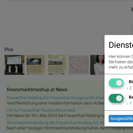
Dienst
Pics
Hier können S
Sie haben das 
mehr zu erfah
Bö
↓
2
finanzmarktmashup.at News
Be
Frauenthal Holding AG Frauenthal Gruppe prüft strategische Optione
Veröffentlichung einer Insiderinformation nach Artikel 17 der Verordn
↓
1
IVA zu Frauenthal: Rückkaufkosmetik
IVA-News Nr. 05 / Mai 2024 Die Frauenthal Holding hat am 26. April d
Ausgewählte
Stimmrechtsmitteilung der Frauenthal Holding AG: Hannes Winkler kon
Nach einer heutigen Stimmrechtsmitteilung halten die FT Holding Gmb