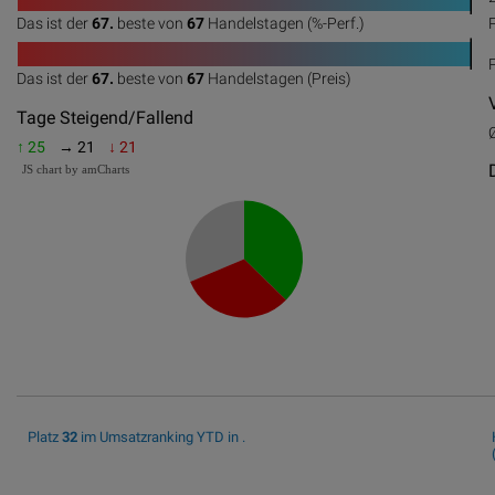
1
Das ist der
67.
beste von
67
Handelstagen (%-Perf.)
0
20
40
60
80
100
1
Das ist der
67.
beste von
67
Handelstagen (Preis)
0
20
40
60
80
100
Tage Steigend/Fallend
↑ 25
→ 21
↓ 21
JS chart by amCharts
Platz
32
im Umsatzranking YTD in .