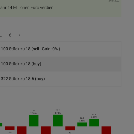
27.04.2022
hr 14 Millionen Euro verdien...
…
6
»
100 Stück zu 18 (sell - Gain: 0% )
100 Stück zu 18 (buy)
322 Stück zu 18.6 (buy)
22.2
22.8
2.78%
2.70%
22.6
1.80%
22.2
0.91%
%
22.8
22