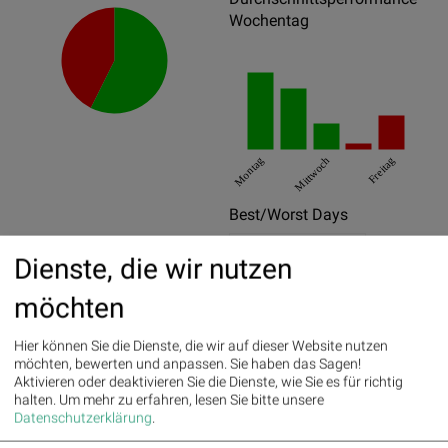
Wochentag
Montag
Mittwoch
Freitag
Best/Worst Days
14.07.2026
9%
Dienste, die wir nutzen
20.05.2026
5.75%
möchten
04.06.2026
4.96%
Hier können Sie die Dienste, die wir auf dieser Website nutzen
27.02.2026
-7.47%
möchten, bewerten und anpassen. Sie haben das Sagen!
Aktivieren oder deaktivieren Sie die Dienste, wie Sie es für richtig
29.07.2026
-5.09%
halten.
Um mehr zu erfahren, lesen Sie bitte unsere
Datenschutzerklärung
.
05.06.2026
-4.94%