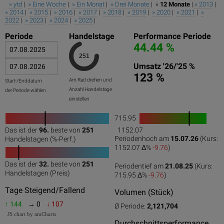
» ytd
|
» Eine Woche
|
» Ein Monat
|
» Drei Monate
| »
12 Monate
|
» 2013
|
» 2014
|
» 2015
|
» 2016
|
» 2017
|
» 2018
|
» 2019
|
» 2020
|
» 2021
|
»
2022
|
» 2023
|
» 2024
|
» 2025
|
Periode
Handelstage
Performance Periode
44.44 %
Umsatz '26/'25 %
123 %
Am Rad drehen und
Start-/Enddatum
Anzahl Handelstage
der Periode wählen
einstellen
715.95
1
Das ist der
96.
beste von
251
1152.07
0
50
100
0
100
Periodenhoch am
15.07.26
(Kurs:
Handelstagen (%-Perf.)
1152.07 Δ%
-9.76
)
Das ist der
32.
beste von
251
Periodentief am
21.08.25
(Kurs:
0
50
100
Handelstagen (Preis)
715.95 Δ%
-9.76
)
Tage Steigend/Fallend
Volumen (Stück)
↑ 144
→ 0
↓ 107
Ø Periode:
2,121,704
JS chart by amCharts
Durchschnittsperformance