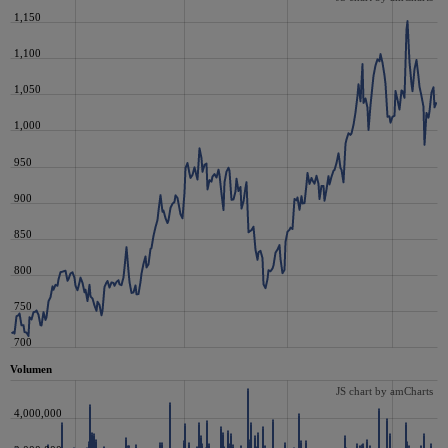
1,150
1,100
1,050
1,000
950
900
850
800
750
700
Volumen
JS chart by amCharts
4,000,000