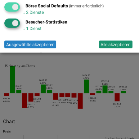
Pics
Börse Social Defaults
(immer erforderlich)
↓
2
Dienste
Besucher-Statistiken
↓
1
Dienst
Ausgewählte akzeptieren
Alle akzeptieren
Die letzten 20 Tage der Periode
JS chart by amCharts
1024.86
4.50%
1085.56
1052.98
2.89%
2.52%
1098.2
1152.07
1027.06
1060.38
1039.61
1.16%
1.06%
0.85%
0.70%
0.68%
1018.38
1045.91
1055.03
1061.23
1048.23
1033.34
-0.63%
-0.88%
-0.96%
1074.72
-1.26%
-1.22%
-1.42%
1032.58
1065.22
-2.14%
-2.62%
-2.76%
Chart
Preis
JS chart by amCharts