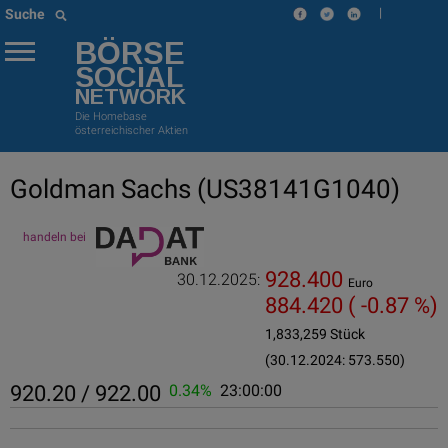
|
Suche
BÖRSE
SOCIAL
NETWORK
Die Homebase
österreichischer Aktien
Goldman Sachs
(US38141G1040)
handeln bei
928.400
30.12.2025:
Euro
884.420
( -0.87 %)
1,833,259 Stück
(30.12.2024: 573.550)
920.20 / 922.00
0.34%
23:00:00