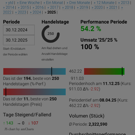
» ytd
|
» Eine Woche
|
» Ein Monat
|
» Drei Monate
|
» 12 Monate
|
» 2013
|
» 2014
|
» 2015
|
» 2016
|
» 2017
|
» 2018
|
» 2019
|
» 2020
|
» 2021
|
»
2022
|
» 2023
|
» 2024
| »
2025
|
Periode
Handelstage
Performance Periode
54.2 %
Umsatz '25/'25 %
100 %
Am Rad drehen und
Start-/Enddatum
Anzahl Handelstage
der Periode wählen
einstellen
462.22
1
Das ist der
194.
beste von
250
911.03
0
50
100
0
100
Periodenhoch am
11.12.25
(Kurs:
Handelstagen (%-Perf.)
911.03 Δ%
-2.92
)
Das ist der
11.
beste von
250
Periodentief am
08.04.25
(Kurs:
0
50
100
Handelstagen (Preis)
462.22 Δ%
-2.92
)
Tage Steigend/Fallend
Volumen (Stück)
↑ 143
→ 0
↓ 107
Ø Periode:
2,322,590
JS chart by amCharts
Durchschnittsperformance