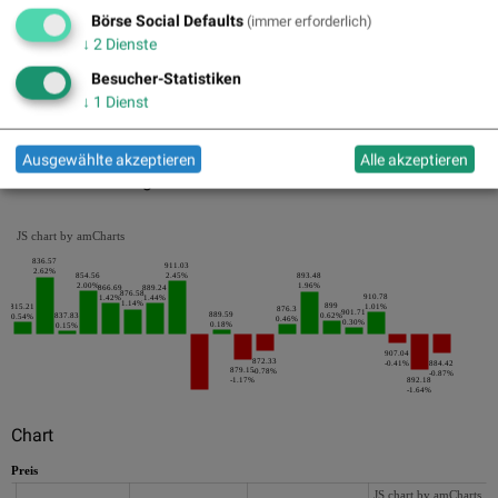
Pics
Börse Social Defaults
(immer erforderlich)
↓
2
Dienste
Besucher-Statistiken
↓
1
Dienst
Ausgewählte akzeptieren
Alle akzeptieren
Die letzten 20 Tage der Periode
JS chart by amCharts
836.57
911.03
2.62%
854.56
2.45%
893.48
2.00%
1.96%
866.69
889.24
876.58
910.78
1.42%
1.44%
1.14%
899
815.21
1.01%
876.3
901.71
889.59
837.83
0.62%
0.54%
0.46%
0.30%
0.18%
0.15%
907.04
872.33
-0.41%
884.42
879.15
-0.78%
-0.87%
-1.17%
892.18
-1.64%
Chart
Preis
JS chart by amCharts