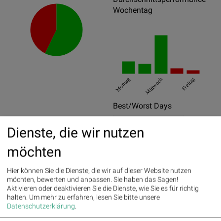
Wochentag
Montag
Mittwoch
Freitag
Best/Worst Days
09.04.2025
11.82%
Dienste, die wir nutzen
15.01.2025
6.02%
möchten
24.10.2025
4.41%
Hier können Sie die Dienste, die wir auf dieser Website nutzen
03.04.2025
-9.21%
möchten, bewerten und anpassen. Sie haben das Sagen!
Aktivieren oder deaktivieren Sie die Dienste, wie Sie es für richtig
04.04.2025
-7.91%
halten.
Um mehr zu erfahren, lesen Sie bitte unsere
Datenschutzerklärung
.
10.04.2025
-5.24%