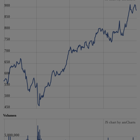
900
850
800
750
700
650
600
550
500
450
Volumen
JS chart by amCharts
5,000,000