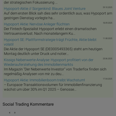
der strategischen Fokussierung ...
29.10.2025
Hypoport-Aktie // Sorgenkind: Blaues Joint Venture
Auf dem ersten Blick sah dies sehr ordentlich aus, was Hypoport am
gestrigen Dienstag vorlegte ha...
18.09.2025
Hypoport Aktie: Nervöse Anleger flüchten
Der Fintech-Spezialist Hypoport erlebt einen dramatischen
Vertrauensverlust. Nach monatelangem Ku...
11.08.2025
Hypoport SE: Plattformstrategie trägt Früchte, Aktie bleibt
volatil
Die Aktie der Hypoport SE (DE0005493365) steht am heutigen
Montag deutlich unter Druck und notier...
25.06.2025
Kissigs Nebenwerte-Analyse: Hypoport profitiert von der
Wiederauferstehung des Immobilienmarkts
Im Magazin "Der Nebenwerte Investor" von Traderfox finden sich
regelmäßig Analysen von mir zu deu...
17.04.2025
Hypoport Aktie: Immobilienboom treibt Wachstum!
– Europace-Transaktionsvolumen für Immobilienfinanzierung
wächst um über 30% im Q1 2025 – Genosse...
Social Trading Kommentare
«
»