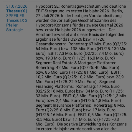
31.07.2026
Hypoport SE: Rohertragswachstum und deutliche
TheseusX
|
EBIT-Steigerung im ersten Halbjahr 2026 Berlin,
3PFEILER
27. Juli 2026: In der heutigen Vorstandssitzung
TheseusX 3
wurden die vorläufigen Geschäftszahlen des
Pfeiler
Hypoport-Konzerns für das zweite Quartal 2026
Strategie
bzw. erste Halbjahr 2026 ausgewertet. Der
Vorstand erwartet auf dieser Basis die folgenden
Ergebnisse für das Q2/26 bzw. H1/26:
Gesamtkonzern: Rohertrag: 67 Mio. Euro (Q2/25:
64 Mio. Euro) bzw. 138 Mio. Euro (H1/25: 130 Mio.
Euro) EBIT: 7,3 Mio. Euro (Q2/25: 7,4 Mio. Euro)
bzw. 19,3 Mio. Euro (H1/25: 16,0 Mio. Euro)
Segment Real Estate & Mortgage Platforms:
Rohertrag: 42 Mio. Euro (Q2/25: 40 Mio. Euro)
bzw. 85 Mio. Euro (H1/25: 81 Mio. Euro) EBIT:
10,2 Mio. Euro (Q2/25: 10,2 Mio. Euro) bzw. 23,9
Mio. Euro (H1/25: 22,9 Mio. Euro) Segment
Financing Platforms: Rohertrag: 17 Mio. Euro
(Q2/25: 16 Mio. Euro) bzw. 34 Mio. Euro (H1/25:
33 Mio. Euro) EBIT: 0,3 Mio. Euro (Q2/25: 1,3 Mio.
Euro) bzw. 2,4 Mio. Euro (H1/25: 1,8 Mio. Euro)
Segment Insurance Platforms: Rohertrag: 8 Mio.
Euro (Q2/25: 8 Mio. Euro) bzw. 17 Mio. Euro
(H1/25: 16 Mio. Euro) EBIT: 0,5 Mio. Euro (Q2/25:
-0,5 Mio. Euro) bzw. 1,1 Mio. Euro (H1/25: -0,3
Mio. Euro) Die positive Entwicklung des Konzerns
im ersten Halbjahr wurde somit von allen drei