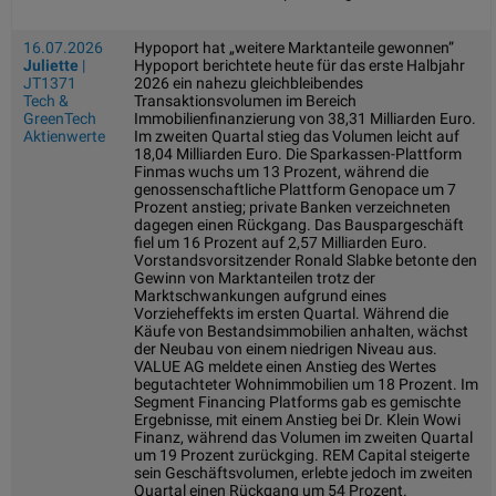
16.07.2026
Hypoport hat „weitere Marktanteile gewonnen”
Juliette
|
Hypoport berichtete heute für das erste Halbjahr
JT1371
2026 ein nahezu gleichbleibendes
Tech &
Transaktionsvolumen im Bereich
GreenTech
Immobilienfinanzierung von 38,31 Milliarden Euro.
Aktienwerte
Im zweiten Quartal stieg das Volumen leicht auf
18,04 Milliarden Euro. Die Sparkassen-Plattform
Finmas wuchs um 13 Prozent, während die
genossenschaftliche Plattform Genopace um 7
Prozent anstieg; private Banken verzeichneten
dagegen einen Rückgang. Das Bauspargeschäft
fiel um 16 Prozent auf 2,57 Milliarden Euro.
Vorstandsvorsitzender Ronald Slabke betonte den
Gewinn von Marktanteilen trotz der
Marktschwankungen aufgrund eines
Vorzieheffekts im ersten Quartal. Während die
Käufe von Bestandsimmobilien anhalten, wächst
der Neubau von einem niedrigen Niveau aus.
VALUE AG meldete einen Anstieg des Wertes
begutachteter Wohnimmobilien um 18 Prozent. Im
Segment Financing Platforms gab es gemischte
Ergebnisse, mit einem Anstieg bei Dr. Klein Wowi
Finanz, während das Volumen im zweiten Quartal
um 19 Prozent zurückging. REM Capital steigerte
sein Geschäftsvolumen, erlebte jedoch im zweiten
Quartal einen Rückgang um 54 Prozent.