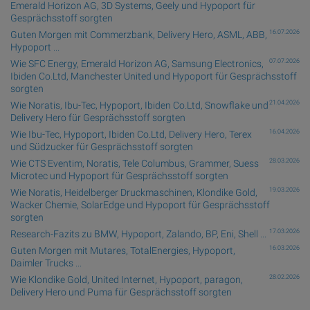
Emerald Horizon AG, 3D Systems, Geely und Hypoport für
Gesprächsstoff sorgten
16.07.2026
Guten Morgen mit Commerzbank, Delivery Hero, ASML, ABB,
Hypoport ...
07.07.2026
Wie SFC Energy, Emerald Horizon AG, Samsung Electronics,
Ibiden Co.Ltd, Manchester United und Hypoport für Gesprächsstoff
sorgten
21.04.2026
Wie Noratis, Ibu-Tec, Hypoport, Ibiden Co.Ltd, Snowflake und
Delivery Hero für Gesprächsstoff sorgten
16.04.2026
Wie Ibu-Tec, Hypoport, Ibiden Co.Ltd, Delivery Hero, Terex
und Südzucker für Gesprächsstoff sorgten
28.03.2026
Wie CTS Eventim, Noratis, Tele Columbus, Grammer, Suess
Microtec und Hypoport für Gesprächsstoff sorgten
19.03.2026
Wie Noratis, Heidelberger Druckmaschinen, Klondike Gold,
Wacker Chemie, SolarEdge und Hypoport für Gesprächsstoff
sorgten
17.03.2026
Research-Fazits zu BMW, Hypoport, Zalando, BP, Eni, Shell ...
16.03.2026
Guten Morgen mit Mutares, TotalEnergies, Hypoport,
Daimler Trucks ...
28.02.2026
Wie Klondike Gold, United Internet, Hypoport, paragon,
Delivery Hero und Puma für Gesprächsstoff sorgten