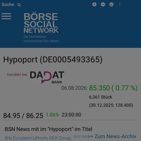
|
Suche
BÖRSE
SOCIAL
NETWORK
Die Homebase
österreichischer Aktien
Hypoport
(DE0005493365)
handeln bei
85.350
( 0.77 %)
06.08.2026:
6,361 Stück
(30.12.2025: 128.400)
84.95 / 86.25
1.06%
23:00:00
BSN News mit im "Hypoport" im Titel
>> Zum News-Archiv
23.07.2026
Wie European Lithium, GEA Group,