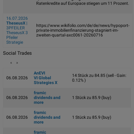
Ratenkredite auf Europace stiegen um 11 Prozent.
16.07.2026
TheseusX
|
https://www.wikifolio.com/de/de/news/hypoport-
3PFEILER
private-immobilienfinanzierung-stagniert-im-
TheseusX 3
zweiten-quartal-axc0061-20260716
Pfeiler
Strategie
Social Trades
«
»
AnEVI
14 Stück zu 84.85 (sell - Gain:
06.08.2026
VI Global
0.12% )
Strategies X
framic
06.08.2026
dividends and
1 Stück zu 85.9 (buy)
more
framic
06.08.2026
dividends and
1 Stück zu 85.9 (buy)
more
framic