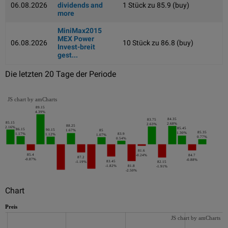
06.08.2026
dividends and
1 Stück zu 85.9 (buy)
more
MiniMax2015
MEX Power
06.08.2026
10 Stück zu 86.8 (buy)
Invest-breit
gest...
Die letzten 20 Tage der Periode
JS chart by amCharts
89.15
4.39%
84.35
83.75
85.15
2.68%
2.63%
88.25
2.16%
85.45
86.15
90.15
1.67%
85
85.35
1.30%
1.17%
83.9
1.12%
1.07%
0.77%
0.54%
81.6
85.4
-0.24%
84.7
87.2
-0.87%
-0.88%
83.45
-1.19%
82.15
-1.82%
81.8
-1.91%
-2.50%
Chart
Preis
JS chart by amCharts