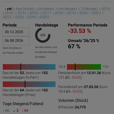
»
ytd
|
» Eine Woche
|
» Ein Monat
|
» Drei Monate
|
» 12 Monate
|
» 2013
|
» 2014
|
» 2015
|
» 2016
|
» 2017
|
» 2018
|
» 2019
|
» 2020
|
» 2021
|
»
2022
|
» 2023
|
» 2024
|
» 2025
|
Periode
Handelstage
Performance Periode
-33.53 %
Umsatz '26/'25 %
67 %
Am Rad drehen und
Start-/Enddatum
Anzahl Handelstage
der Periode wählen
einstellen
70.4
131
1
Das ist der
52.
beste von
152
Periodenhoch am
12.01.26
(Kurs:
0
50
100
0
100
Handelstagen (%-Perf.)
131 Δ%
-34.85
)
Periodentief am
27.03.26
(Kurs:
Das ist der
64.
beste von
152
70.4 Δ%
-34.85
)
0
50
100
Handelstagen (Preis)
Volumen (Stück)
Tage Steigend/Fallend
Ø Periode:
24,775
↑ 66
→ 2
↓ 84