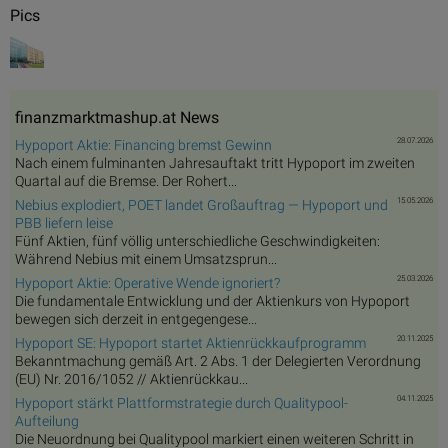
Pics
finanzmarktmashup.at News
28.07.2026
Hypoport Aktie: Financing bremst Gewinn
Nach einem fulminanten Jahresauftakt tritt Hypoport im zweiten
Quartal auf die Bremse. Der Rohert...
15.05.2026
Nebius explodiert, POET landet Großauftrag — Hypoport und
PBB liefern leise
Fünf Aktien, fünf völlig unterschiedliche Geschwindigkeiten:
Während Nebius mit einem Umsatzsprun...
25.03.2026
Hypoport Aktie: Operative Wende ignoriert?
Die fundamentale Entwicklung und der Aktienkurs von Hypoport
bewegen sich derzeit in entgegengese...
20.11.2025
Hypoport SE: Hypoport startet Aktienrückkaufprogramm
Bekanntmachung gemäß Art. 2 Abs. 1 der Delegierten Verordnung
(EU) Nr. 2016/1052 // Aktienrückkau...
04.11.2025
Hypoport stärkt Plattformstrategie durch Qualitypool-
Aufteilung
Die Neuordnung bei Qualitypool markiert einen weiteren Schritt in