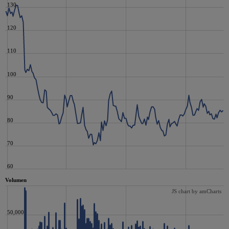
130
120
110
100
90
80
70
60
Volumen
JS chart by amCharts
50,000