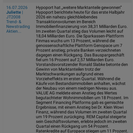
16.07.2026
Hypoport hat „weitere Marktanteile gewonnen”
Juliette
|
Hypoport berichtete heute für das erste Halbjahr
JT2008
2026 ein nahezu gleichbleibendes
Trend- &
Transaktionsvolumen im Bereich
Newstrading
Immobilienfinanzierung von 38,31 Milliarden Euro.
Aktien...
Im zweiten Quartal stieg das Volumen leicht auf
18,04 Milliarden Euro. Die Sparkassen-Plattform
Finmas wuchs um 13 Prozent, während die
genossenschaftliche Plattform Genopace um 7
Prozent anstieg; private Banken verzeichneten
dagegen einen Rückgang. Das Bauspargeschäft
fiel um 16 Prozent auf 2,57 Milliarden Euro.
Vorstandsvorsitzender Ronald Slabke betonte den
Gewinn von Marktanteilen trotz der
Marktschwankungen aufgrund eines
Vorzieheffekts im ersten Quartal. Während die
Käufe von Bestandsimmobilien anhalten, wächst
der Neubau von einem niedrigen Niveau aus.
VALUE AG meldete einen Anstieg des Wertes
begutachteter Wohnimmobilien um 18 Prozent. Im
Segment Financing Platforms gab es gemischte
Ergebnisse, mit einem Anstieg bei Dr. Klein Wowi
Finanz, während das Volumen im zweiten Quartal
um 19 Prozent zurückging. REM Capital steigerte
sein Geschäftsvolumen, erlebte jedoch im zweiten
Quartal einen Rückgang um 54 Prozent.
Ratenkredite auf Europace stiegen um 11 Prozent.