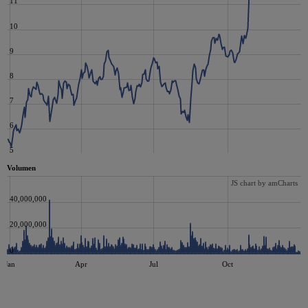
11
10
9
8
7
6
5
Volumen
JS chart by amCharts
40,000,000
20,000,000
0
Jan
Apr
Jul
Oct