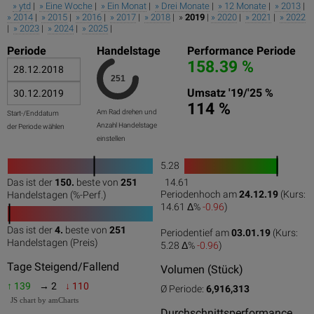
» ytd
|
» Eine Woche
|
» Ein Monat
|
» Drei Monate
|
» 12 Monate
|
» 2013
|
» 2014
|
» 2015
|
» 2016
|
» 2017
|
» 2018
| »
2019
|
» 2020
|
» 2021
|
» 2022
|
» 2023
|
» 2024
|
» 2025
|
Periode
Handelstage
Performance Periode
158.39 %
Umsatz '19/'25 %
114 %
Am Rad drehen und
Start-/Enddatum
Anzahl Handelstage
der Periode wählen
einstellen
5.28
1
Das ist der
150.
beste von
251
14.61
0
50
100
0
100
Periodenhoch am
24.12.19
(Kurs:
Handelstagen (%-Perf.)
14.61 Δ%
-0.96
)
Das ist der
4.
beste von
251
Periodentief am
03.01.19
(Kurs:
0
50
100
Handelstagen (Preis)
5.28 Δ%
-0.96
)
Tage Steigend/Fallend
Volumen (Stück)
↑ 139
→ 2
↓ 110
Ø Periode:
6,916,313
JS chart by amCharts
Durchschnittsperformance