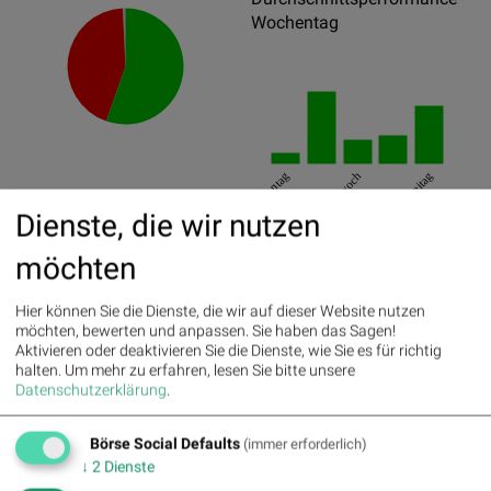
Wochentag
Montag
Mittwoch
Freitag
Dienste, die wir nutzen
Best/Worst Days
möchten
15.08.2019
15.02%
25.10.2019
14.24%
Hier können Sie die Dienste, die wir auf dieser Website nutzen
möchten, bewerten und anpassen. Sie haben das Sagen!
16.08.2019
9.86%
Aktivieren oder deaktivieren Sie die Dienste, wie Sie es für richtig
halten.
Um mehr zu erfahren, lesen Sie bitte unsere
Datenschutzerklärung
.
21.02.2019
-13.82%
05.08.2019
-8.33%
Börse Social Defaults
(immer erforderlich)
20.05.2019
-7.79%
↓
2
Dienste