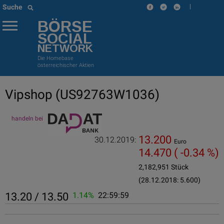
|
Suche
BÖRSE
SOCIAL
NETWORK
Die Homebase
österreichischer Aktien
Vipshop
(US92763W1036)
handeln bei
13.200
30.12.2019:
Euro
14.470
( -0.34 %)
2,182,951 Stück
(28.12.2018: 5.600)
13.20 / 13.50
1.14%
22:59:59