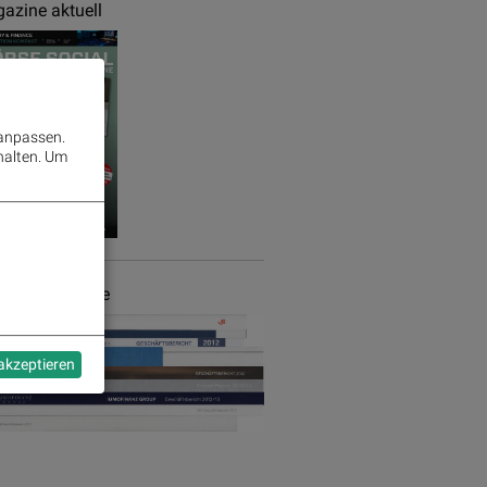
azine aktuell
 anpassen.
halten.
Um
chäftsberichte
 akzeptieren