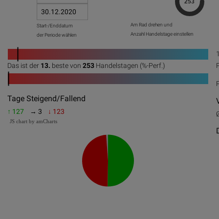
Am Rad drehen und
Start-/Enddatum
Anzahl Handelstage einstellen
der Periode wählen
1
Das ist der
13.
beste von
253
Handelstagen (%-Perf.)
0
20
40
60
80
100
1
0
20
40
60
80
100
Tage Steigend/Fallend
↑ 127
→ 3
↓ 123
JS chart by amCharts