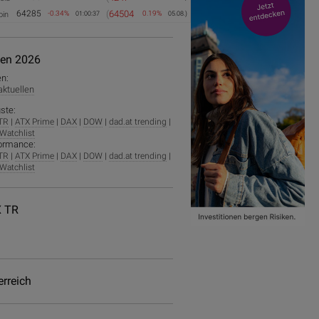
64285
(
64504
-0.34%
0.19%
oin
01:00:37
05.08.)
ien 2026
en:
 aktuellen
ste:
TR
|
ATX Prime
|
DAX
|
DOW
|
dad.at trending
|
Watchlist
ormance:
TR
|
ATX Prime
|
DAX
|
DOW
|
dad.at trending
|
Watchlist
 TR
erreich