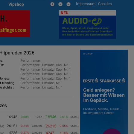
Impressum
|
Cookies
Vipshop
NEU
Hitparaden 2026
es:
Performance
TR:
Performance
|
Umsatz
|
Cap
|
Nr. 1
Performance
|
Umsatz
|
Cap
|
Nr. 1
Performance
|
Umsatz
|
Cap
|
Nr. 1
Jones:
Performance
|
Umsatz
|
Cap
|
Nr. 1
t trending
Performance
|
Umsatz
|
Nr. 1
Watchlist:
Performance
|
Umsatz
|
Nr. 1
izes
(
16946
16946
0.00%
0.61%
17:57
06.08.)
26151
(
26215
-0.24%
-0.55%
AX
23:00:50
05.08.)
4236
(
4247
-0.27%
4.16%
old
23:00:56
05.08.)