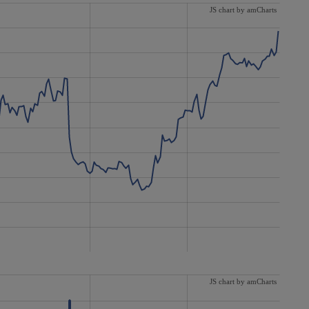
JS chart by amCharts
JS chart by amCharts