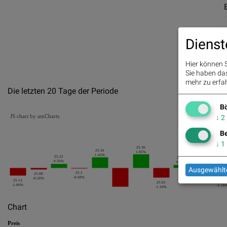
Dienst
Hier können S
Sie haben das 
mehr zu erfah
Die letzten 20 Tage der Periode
Bö
JS chart by amCharts
↓
2
Be
↓
1
25.36
25.56
1.85%
1.43%
25.22
25.12
0.56%
0.40%
Ausgewählte
25.2
25.08
-0.08%
24.94
-0.20%
25.13
24.65
25.02
-0.72%
-1.06%
-1.16
-1.34%
Chart
Preis