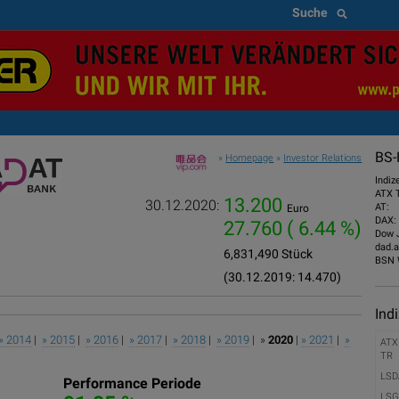
Suche
BS-
»
Homepage
»
Investor Relations
Indiz
ATX 
13.200
30.12.2020:
AT:
Euro
DAX:
27.760
( 6.44 %)
Dow 
dad.a
6,831,490 Stück
BSN 
(30.12.2019: 14.470)
Ind
» 2014
|
» 2015
|
» 2016
|
» 2017
|
» 2018
|
» 2019
| »
2020
|
» 2021
|
»
ATX
TR
LSD
Performance Periode
LSG