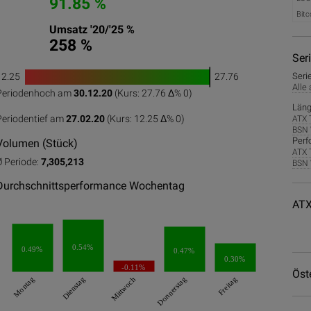
91.85 %
Bitc
Umsatz '20/'25 %
258 %
Ser
12.25
27.76
Seri
1
Alle
Periodenhoch am
30.12.20
(Kurs: 27.76 Δ%
0
)
0
50
100
Läng
Periodentief am
27.02.20
(Kurs: 12.25 Δ%
0
)
ATX 
BSN 
Perf
Volumen (Stück)
ATX 
Ø Periode:
7,305,213
BSN 
Durchschnittsperformance Wochentag
ATX
0.54%
0.49%
0.47%
0.30%
-0.11%
Öst
Montag
Dienstag
Mittwoch
Donnerstag
Freitag