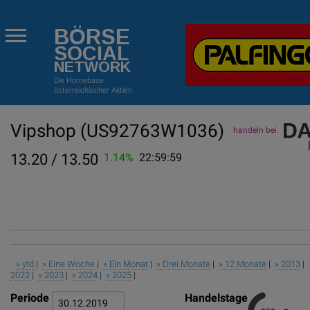
BÖRSE
SOCIAL
NETWORK
Die Homebase
österreichischer Aktien
Vipshop
(US92763W1036)
handeln bei
13.20 / 13.50
1.14%
22:59:59
» ytd
|
» Eine Woche
|
» Ein Monat
|
» Drei Monate
|
» 12 Monate
|
» 2013
|
2022
|
» 2023
|
» 2024
|
» 2025
|
Periode
Handelstage