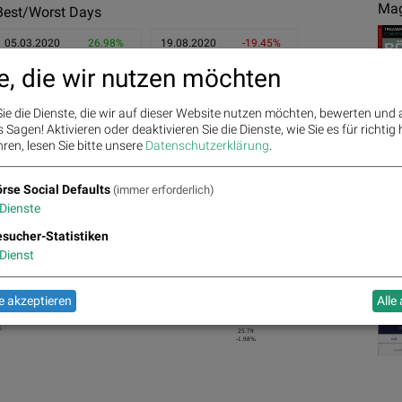
Mag
Best/Worst Days
05.03.2020
26.98%
19.08.2020
-19.45%
e, die wir nutzen möchten
08.05.2020
13.47%
18.03.2020
-8.37%
06.04.2020
11.84%
23.04.2020
-7.64%
ie die Dienste, die wir auf dieser Website nutzen möchten, bewerten und
Sagen! Aktivieren oder deaktivieren Sie die Dienste, wie Sie es für richtig 
ren, lesen Sie bitte unsere
Datenschutzerklärung
.
rse Social Defaults
(immer erforderlich)
27.76
Dienste
6.44%
sucher-Statistiken
Ges
Dienst
26.31
25.35
2.25%
1.89%
26.08
24.88
25.73
25.5
1.12%
0.93%
0.90%
25.73
0.59%
0.00%
 akzeptieren
Alle
%
25.79
-1.98%