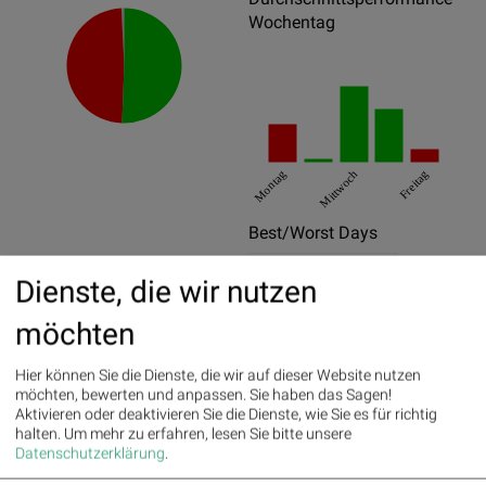
Wochentag
Montag
Mittwoch
Freitag
Best/Worst Days
26.08.2015
5.55%
Dienste, die wir nutzen
08.05.2015
4.34%
möchten
24.07.2015
4.25%
Hier können Sie die Dienste, die wir auf dieser Website nutzen
28.09.2015
-4.94%
möchten, bewerten und anpassen. Sie haben das Sagen!
Aktivieren oder deaktivieren Sie die Dienste, wie Sie es für richtig
24.08.2015
-3.98%
halten.
Um mehr zu erfahren, lesen Sie bitte unsere
Datenschutzerklärung
.
21.08.2015
-3.73%