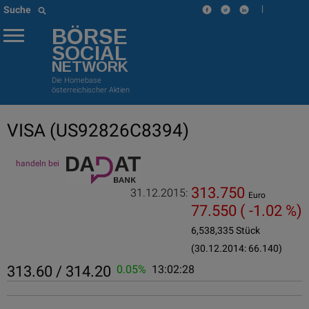
|
Suche
BÖRSE
SOCIAL
NETWORK
Die Homebase
österreichischer Aktien
VISA
(US92826C8394)
handeln bei
313.750
31.12.2015:
Euro
77.550
( -1.02 %)
6,538,335 Stück
(30.12.2014: 66.140)
313.60 / 314.20
0.05%
13:02:28