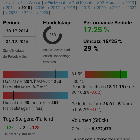
» ytd
|
» Eine Woche
|
» Ein Monat
|
» Drei Monate
|
» 12 Monate
|
» 2013
|
» 2014
| »
2015
|
» 2016
|
» 2017
|
» 2018
|
» 2019
|
» 2020
|
» 2021
|
» 2022
|
» 2023
|
» 2024
|
» 2025
|
Periode
Handelstage
Performance Periode
17.25 %
Umsatz '15/'25 %
29 %
Am Rad drehen und
Start-/Enddatum
Anzahl Handelstage
der Periode wählen
einstellen
61.59
1
Das ist der
204.
beste von
253
80.46
0
50
100
0
100
Periodenhoch am
18.11.15
(Kurs:
Handelstagen (%-Perf.)
80.46 Δ%
-3.62
)
Das ist der
40.
beste von
253
Periodentief am
28.01.15
(Kurs:
0
50
100
Handelstagen (Preis)
61.59 Δ%
-3.62
)
Tage Steigend/Fallend
Volumen (Stück)
↑ 128
→ 2
↓ 123
Ø Periode:
8,877,473
JS chart by amCharts
Durchschnittsperformance