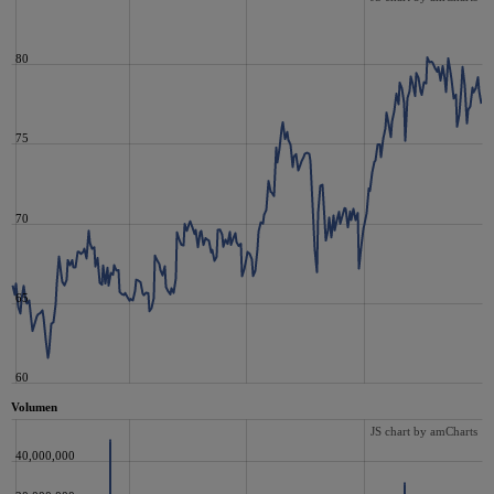
80
75
70
65
60
Volumen
JS chart by amCharts
40,000,000