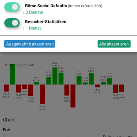
Pics
Börse Social Defaults
(immer erforderlich)
↓
2
Dienste
Besucher-Statistiken
↓
1
Dienst
Ausgewählte akzeptieren
Alle akzeptieren
Die letzten 20 Tage der Periode
78.62
JS chart by amCharts
2.28%
79.86
78.56
1.58%
1.52%
77.17
76.87
79.21
1.11%
1.00%
0.87%
78.53
78.12
77.38
0.35%
0.31%
0.27%
78.26
79.07
-0.38%
78.29
-0.60%
77.55
79.55
78.35
-0.95%
-1.02%
-1.06%
78.69
-1.09%
77.88
-1.47%
-1.50%
76.11
-2.57%
Chart
Preis
JS chart by amCharts