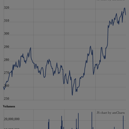
320
310
300
290
280
270
260
250
Volumen
JS chart by amCharts
20,000,000