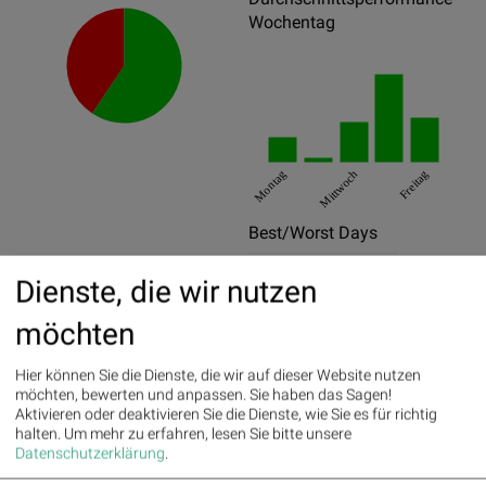
Wochentag
Montag
Mittwoch
Freitag
Best/Worst Days
06.11.2024
4.81%
Dienste, die wir nutzen
16.10.2024
2.95%
möchten
30.10.2024
2.94%
Hier können Sie die Dienste, die wir auf dieser Website nutzen
24.09.2024
-5.49%
möchten, bewerten und anpassen. Sie haben das Sagen!
Aktivieren oder deaktivieren Sie die Dienste, wie Sie es für richtig
24.07.2024
-4.01%
halten.
Um mehr zu erfahren, lesen Sie bitte unsere
Datenschutzerklärung
.
05.08.2024
-3.8%