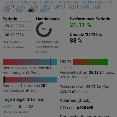
» ytd
|
» Eine Woche
|
» Ein Monat
|
» Drei Monate
|
» 12 Monate
|
» 2013
|
» 2014
|
» 2015
|
» 2016
|
» 2017
|
» 2018
|
» 2019
|
» 2020
|
» 2021
|
»
2022
|
» 2023
| »
2024
|
» 2025
|
Periode
Handelstage
Performance Periode
21.11 %
Umsatz '24/'25 %
88 %
Am Rad drehen und
Start-/Enddatum
Anzahl Handelstage
der Periode wählen
einstellen
253.74
1
Das ist der
222.
beste von
251
320.91
0
50
100
0
100
Periodenhoch am
26.12.24
(Kurs:
Handelstagen (%-Perf.)
320.91 Δ%
-1.75
)
Das ist der
9.
beste von
251
Periodentief am
25.07.24
(Kurs:
0
50
100
Handelstagen (Preis)
253.74 Δ%
-1.75
)
Tage Steigend/Fallend
Volumen (Stück)
↑ 149
→ 0
↓ 102
Ø Periode:
6,925,695
JS chart by amCharts
Durchschnittsperformance