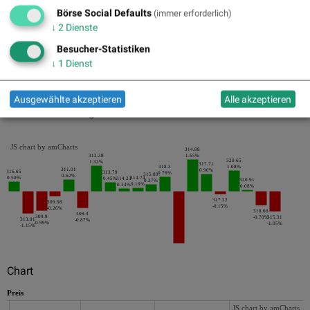
Pics
Börse Social Defaults
(immer erforderlich)
↓
2
Dienste
Besucher-Statistiken
↓
1
Dienst
Ausgewählte akzeptieren
Alle akzeptieren
Die letzten 20 Tage der Periode
JS chart by amCharts
314.88
312.38
1.65%
320.65
1.32%
317.71
318.3
1.08%
311.01
0.90%
316.65
313.79
0.76%
315.89
0.62%
0.50%
314.74
0.45%
314.23
320.91
0.37%
0.16%
0.14%
0.08%
317.22
309.08
-0.15%
-0.26%
318.66
308.3
309.9
-0.70%
315.31
313.01
-0.87%
-0.99%
-1.05%
-1.15%
Chart
Preis
JS chart by amCharts