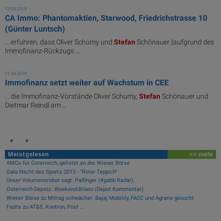
13.05.2019
CA Immo: Phantomaktien, Starwood, Friedrichstrasse 10
(Günter Luntsch)
... erfuhren, dass Oliver Schumy und
Stefan
Schönauer (aufgrund des
Immofinanz-Rückzugs ...
11.04.2019
Immofinanz setzt weiter auf Wachstum in CEE
... die Immofinanz-Vorstände Oliver Schumy,
Stefan
Schönauer und
Dietmar Reindl am ...
«
»
Meistgelesen
>> mehr
AMCs für Österreich, gelistet an der Wiener Börse
Gala Nacht des Sports 2013 - "Roter Teppich"
Unser Volumensrobot sagt: Palfinger (#gabb Radar)
Österreich-Depots: Weekend-Bilanz (Depot Kommentar)
Wiener Börse zu Mittag schwächer: Bajaj Mobility, FACC und Agrana gesucht
Fazits zu AT&S, Kontron, Post ...