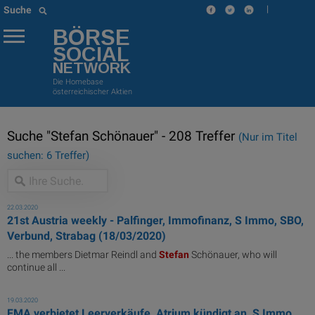
|
Suche
BÖRSE
SOCIAL
NETWORK
Die Homebase
österreichischer Aktien
Suche "Stefan Schönauer" - 208 Treffer
(Nur im Titel
suchen: 6 Treffer)
22.03.2020
21st Austria weekly - Palfinger, Immofinanz, S Immo, SBO,
Verbund, Strabag (18/03/2020)
... the members Dietmar Reindl and
Stefan
Schönauer, who will
continue all ...
19.03.2020
FMA verbietet Leerverkäufe, Atrium kündigt an, S Immo