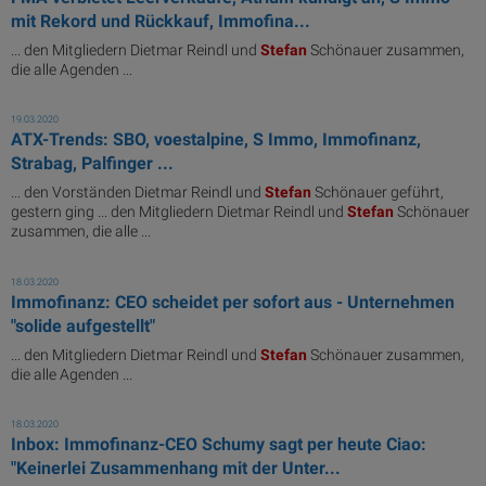
mit Rekord und Rückkauf, Immofina...
... den Mitgliedern Dietmar Reindl und
Stefan
Schönauer zusammen,
die alle Agenden ...
19.03.2020
ATX-Trends: SBO, voestalpine, S Immo, Immofinanz,
Strabag, Palfinger ...
... den Vorständen Dietmar Reindl und
Stefan
Schönauer geführt,
gestern ging ... den Mitgliedern Dietmar Reindl und
Stefan
Schönauer
zusammen, die alle ...
18.03.2020
Immofinanz: CEO scheidet per sofort aus - Unternehmen
"solide aufgestellt"
... den Mitgliedern Dietmar Reindl und
Stefan
Schönauer zusammen,
die alle Agenden ...
18.03.2020
Inbox: Immofinanz-CEO Schumy sagt per heute Ciao:
"Keinerlei Zusammenhang mit der Unter...