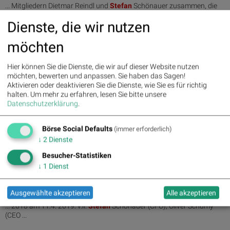
... Mitgliedern Dietmar Reindl und
Stefan
Schönauer zusammen, die
alle ... Vorstandsmitglieder Dietmar Reindl und
Stefan
Schönauer
Dienste, die wir nutzen
werden den erfolgreichen ...
möchten
16.12.2019
Immofinanz schließt langfristige Refinanzierung ab
Hier können Sie die Dienste, die wir auf dieser Website nutzen
... Immobilienfinanzierung im Konzern“, sagt Finanzvorstand
Stefan
möchten, bewerten und anpassen. Sie haben das Sagen!
Schönauer. „Damit verbessert sich einerseits ...
Aktivieren oder deaktivieren Sie die Dienste, wie Sie es für richtig
halten.
Um mehr zu erfahren, lesen Sie bitte unsere
Datenschutzerklärung
.
23.05.2019
Immofinanz-HV: Spannender als Dallas oder Dynasty; S
Immo Fokus erklärt (Günter Luntsch)
Börse Social Defaults
(immer erforderlich)
... was die Kosten dafür seien.
Stefan
Schönauer antwortete, man
↓
2
Dienste
habe eine ...
Besucher-Statistiken
↓
1
Dienst
22.05.2019
Inbox: Höhere (und steuerfreie) Immofinanz-Dividende,
zwei neue Aufsichtsräte
Ausgewählte akzeptieren
Alle akzeptieren
... 2018 am 11.4. 2019: v.li:
Stefan
Schönauer (CFO), Oliver Schumy
(CEO ...