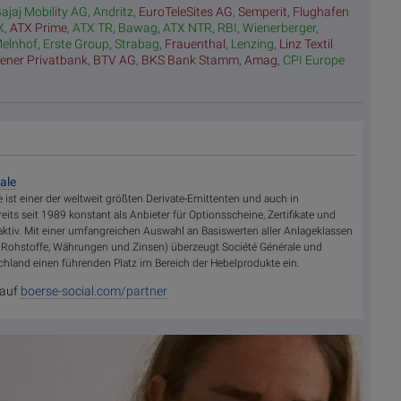
ajaj Mobility AG
,
Andritz
,
EuroTeleSites AG
,
Semperit
,
Flughafen
X
,
ATX Prime
,
ATX TR
,
Bawag
,
ATX NTR
,
RBI
,
Wienerberger
,
elnhof
,
Erste Group
,
Strabag
,
Frauenthal
,
Lenzing
,
Linz Textil
ener Privatbank
,
BTV AG
,
BKS Bank Stamm
,
Amag
,
CPI Europe
ale
e ist einer der weltweit größten Derivate-Emittenten und auch in
its seit 1989 konstant als Anbieter für Optionsscheine, Zertifikate und
aktiv. Mit einer umfangreichen Auswahl an Basiswerten aller Anlageklassen
s, Rohstoffe, Währungen und Zinsen) überzeugt Société Générale und
hland einen führenden Platz im Bereich der Hebelprodukte ein.
 auf
boerse-social.com/partner