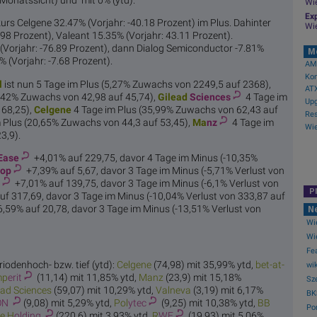
Wi
Exp
urs Celgene 32.47% (Vorjahr: -40.18 Prozent) im Plus. Dahinter
Wi
98 Prozent), Valeant 15.35% (Vorjahr: 43.11 Prozent).
Vorjahr: -76.89 Prozent), dann Dialog Semiconductor -7.81%
M
% (Vorjahr: -7.68 Prozent).
AMC
Kon
l
ist nun 5 Tage im Plus (5,27% Zuwachs von 2249,5 auf 2368),
ATX
6,42% Zuwachs von 42,98 auf 45,74),
Gilead
Sciences
4 Tage im
Upg
 68,25),
Cel
gene
4 Tage im Plus (35,99% Zuwachs von 62,43 auf
 Plus (20,65% Zuwachs von 44,3 auf 53,45),
Ma
nz
4 Tage im
3,9).
Ease
+4,01% auf 229,75, davor 4 Tage im Minus (-10,35%
hop
+7,39% auf 5,67, davor 3 Tage im Minus (-5,71% Verlust von
+7,01% auf 139,75, davor 3 Tage im Minus (-6,1% Verlust von
P
f 317,69, davor 3 Tage im Minus (-10,04% Verlust von 333,87 auf
,59% auf 20,78, davor 3 Tage im Minus (-13,51% Verlust von
N
Wie
Wie
Fea
iodenhoch- bzw. tief (ytd):
Cel
gene
(74,98) mit 35,99% ytd,
bet-at-
wik
mp
erit
(11,14) mit 11,85% ytd,
Ma
nz
(23,9) mit 15,18%
Sze
ead
Sciences
(59,07) mit 10,29% ytd,
Val
neva
(3,19) mit 6,17%
BKS
ON
(9,08) mit 5,29% ytd,
Pol
ytec
(9,25) mit 10,38% ytd,
BB
Por
e H
olding
(220,6) mit 3,93% ytd,
R
WE
(19,93) mit 5,06%