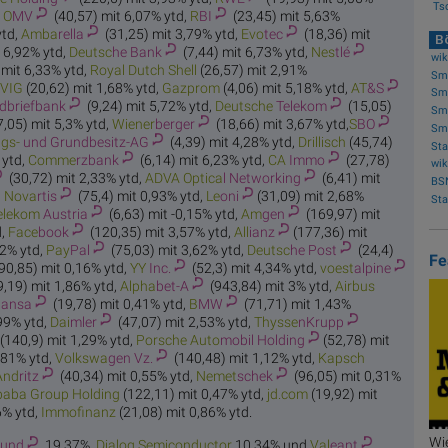
Tsc
,
O
MV
(40,57) mit 6,07% ytd,
R
BI
(23,45) mit 5,63%
ytd,
Amba
rella
(31,25) mit 3,79% ytd,
Evo
tec
(18,36) mit
Bö
 6,92% ytd,
Deutsc
he Bank
(7,44) mit 6,73% ytd,
Nes
tlé
 mit 6,33% ytd,
Royal Du
tch Shell
(26,57) mit 2,91%
Sme
V
IG
(20,62) mit 1,68% ytd,
Gaz
prom
(4,06) mit 5,18% ytd,
AT
&S
Sme
dbriefbank
(9,24) mit 5,72% ytd,
Deutsche
Telekom
(15,05)
Sme
7,05) mit 5,3% ytd,
Wiener
berger
(18,66) mit 3,67% ytd,
S
BO
Sme
ngs-
und Grundbesitz-AG
(4,39) mit 4,28% ytd,
Dril
lisch
(45,74)
 ytd,
Comme
rzbank
(6,14) mit 6,23% ytd,
CA
Immo
(27,78)
(30,72) mit 2,33% ytd,
ADVA Optica
l Networking
(6,41) mit
BSN
,
Nova
rtis
(75,4) mit 0,93% ytd,
Le
oni
(31,09) mit 2,68%
elekom
Austria
(6,63) mit -0,15% ytd,
Am
gen
(169,97) mit
d,
Face
book
(120,35) mit 3,57% ytd,
All
ianz
(177,36) mit
52% ytd,
Pay
Pal
(75,03) mit 3,62% ytd,
Deutsc
he Post
(24,4)
Fe
90,85) mit 0,16% ytd,
YY
Inc.
(52,3) mit 4,34% ytd,
voest
alpine
,19) mit 1,86% ytd,
Alpha
bet-A
(943,84) mit 3% ytd,
Airbus
hansa
(19,78) mit 0,41% ytd,
B
MW
(71,71) mit 1,43%
99% ytd,
Dai
mler
(47,07) mit 2,53% ytd,
Thysse
nKrupp
(140,9) mit 1,29% ytd,
Porsche Auto
mobil Holding
(52,78) mit
,81% ytd,
Volkswa
gen Vz.
(140,48) mit 1,12% ytd,
Kapsch
And
ritz
(40,34) mit 0,55% ytd,
Nemet
schek
(96,05) mit 0,31%
baba Gr
oup Holding
(122,11) mit 0,47% ytd,
jd.
com
(19,92) mit
6% ytd,
Immof
inanz
(21,08) mit 0,86% ytd.
Wi
und
19,37%,
Dialog Sem
iconductor
10,34% und
Val
eant