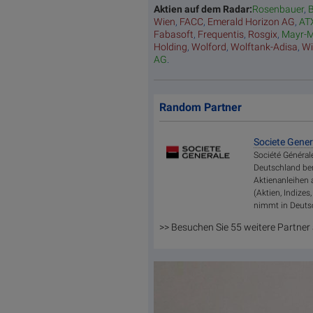
Aktien auf dem Radar:
Rosenbauer
,
B
Wien
,
FACC
,
Emerald Horizon AG
,
AT
Fabasoft
,
Frequentis
,
Rosgix
,
Mayr-M
Holding
,
Wolford
,
Wolftank-Adisa
,
Wi
AG
.
Random Partner
Societe Gener
Société Général
Deutschland bere
Aktienanleihen 
(Aktien, Indize
nimmt in Deutsc
>> Besuchen Sie 55 weitere Partner