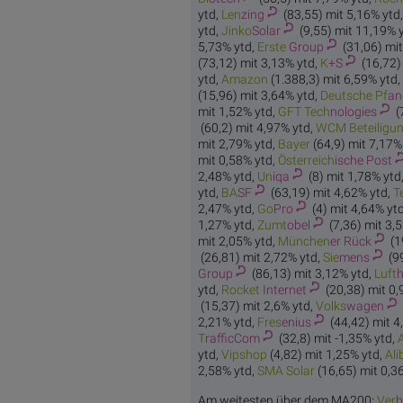
ytd,
Len
zing
(83,55) mit 5,16% ytd
ytd,
Jinko
Solar
(9,55) mit 11,19% 
5,73% ytd,
Erste
Group
(31,06) mit
(73,12) mit 3,13% ytd,
K
+S
(16,72)
ytd,
Ama
zon
(1.388,3) mit 6,59% ytd,
(15,96) mit 3,64% ytd,
Deutsche Pf
an
mit 1,52% ytd,
GFT Tech
nologies
(
(60,2) mit 4,97% ytd,
WCM Beteiligu
mit 2,79% ytd,
Ba
yer
(64,9) mit 7,17%
mit 0,58% ytd,
Österreich
ische Post
2,48% ytd,
Un
iqa
(8) mit 1,78% ytd
ytd,
BA
SF
(63,19) mit 4,62% ytd,
T
2,47% ytd,
Go
Pro
(4) mit 4,64% yt
1,27% ytd,
Zumt
obel
(7,36) mit 3,
mit 2,05% ytd,
München
er Rück
(1
(26,81) mit 2,72% ytd,
Sie
mens
(99
Group
(86,13) mit 3,12% ytd,
Luft
ytd,
Rocket
Internet
(20,38) mit 0,
(15,37) mit 2,6% ytd,
Volks
wagen
2,21% ytd,
Fres
enius
(44,42) mit 4
T
rafficCom
(32,8) mit -1,35% ytd,
ytd,
Vip
shop
(4,82) mit 1,25% ytd,
Ali
2,58% ytd,
SMA
Solar
(16,65) mit 0,3
Am weitesten über dem MA200:
Ver
b