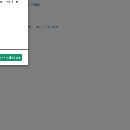
2004
halten.
Um
Ann und Jürgen Wilde
Yusuf Sevinçli
Oculus
2018
Galerist & Galerie Filles du Calvaire
 akzeptieren