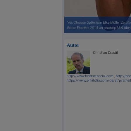
Yes Choose Optimism Elke Müller Zertifi
Börse Express 2014 an photaq/BSN übet
Autor
Christian Drastil
http://www.boerse-social.com
,
http://p
https://www.wikifolio.com/de/at/p/smei