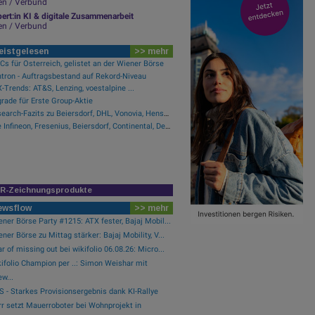
en / Verbund
ert:in KI & digitale Zusammenarbeit
en / Verbund
eistgelesen
>> mehr
s für Österreich, gelistet an der Wiener Börse
tron - Auftragsbestand auf Rekord-Niveau
-Trends: AT&S, Lenzing, voestalpine ...
rade für Erste Group-Aktie
Research-Fazits zu Beiersdorf, DHL, Vonovia, Hensoldt ...
Wie Infineon, Fresenius, Beiersdorf, Continental, Deutsche Post und Bayer für Gesprächsstoff im DAX sorgten
IR-Zeichnungsprodukte
ewsflow
>> mehr
ner Börse Party #1215: ATX fester, Bajaj Mobil...
ner Börse zu Mittag stärker: Bajaj Mobility, V...
r of missing out bei wikifolio 06.08.26: Micro...
ifolio Champion per ..: Simon Weishar mit
w...
 - Starkes Provisionsergebnis dank KI-Rallye
r setzt Mauerroboter bei Wohnprojekt in