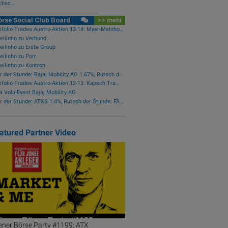
hec...
rse Social Club Board
>> mehr
wikifolio-Trades Austro-Aktien 13-14: Mayr-Melnhof(1)
ilinho zu Verbund
ilinho zu Erste Group
ilinho zu Porr
ilinho zu Kontron
Star der Stunde: Bajaj Mobility AG 1.67%, Rutsch der Stunde: Frequentis -0.91%
wikifolio-Trades Austro-Aktien 12-13: Kapsch TrafficCom(1), Fabasoft(1)
 Vola-Event Bajaj Mobility AG
Star der Stunde: AT&S 1.4%, Rutsch der Stunde: FACC -0.46%
atured Partner Video
ener Börse Party #1199: ATX