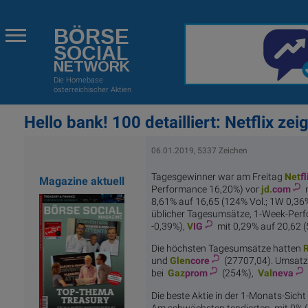
BÖRSE
SOCIAL
NETWORK
Die Homebase
österreichischer Aktien
Hello bank! 100 detailliert: Netflix zeig
06.01.2019, 5337 Zeichen
Tagesgewinner war am Freitag
Net
fl
Magazine aktuell
Performance 16,20%) vor
jd.
com
m
8,61% auf 16,65 (124% Vol.; 1W 0,36%)
üblicher Tagesumsätze, 1-Week-Per
-0,39%),
V
IG
mit 0,29% auf 20,62 (
Die höchsten Tagesumsätze hatten
R
und
Glen
core
(27707,04). Umsatz
bei
Gaz
prom
(254%),
Val
neva
Die beste Aktie in der 1-Monats-Sicht 
Am schwächsten tendierten mit 0% (