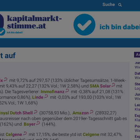
Suche
t auf
Au
.ne
Wie
Da
Wie
ix
mit 9,72% auf 297,57 (133% üblicher Tagesumsätze, 1-Week-
Ste
it 9,43% auf 22,27 (132% Vol.; 1W 2,58%) und
SMA
Solar
mit
Log
. Die Tagesverlierer:
Immof
inanz
mit -0,38% auf 21,08 (131%
Jun
formance 0,86%),
Li
nde
mit -0,03% auf 193,00 (103% Vol.; 1W
Wi
52% Vol.; 1W 1,68%)
Le
Kl
oyal Du
tch Shell
(30758,93 Mio.),
Ama
zon
(28932,27)
Ex
ausreisser nach oben gegenüber dem 2019er-Tagesschnitt gab es
Kl
(162%) und
Ba
yer
(144%).
Por
Wi
ist
Cel
gene
mit 17,15%, die beste ytd ist
Cel
gene
mit 32,47%.
Exp
Monatssicht) und mit 0% (ytd).