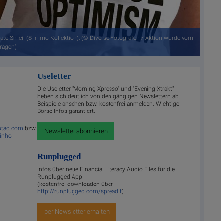
kate Smeil (S Immo Kollektion), (© Diverse Fotografen / Aktion wurde vom
ragen)
Useletter
Die Useletter "Morning Xpresso" und "Evening Xtrakt"
heben sich deutlich von den gängigen Newslettern ab.
Beispiele ansehen bzw. kostenfrei anmelden. Wichtige
Börse-Infos garantiert.
hotaq.com
bzw.
Newsletter abonnieren
linho
Runplugged
Infos über neue Financial Literacy Audio Files für die
Runplugged App
(kostenfrei downloaden über
http://runplugged.com/spreadit
)
per Newsletter erhalten