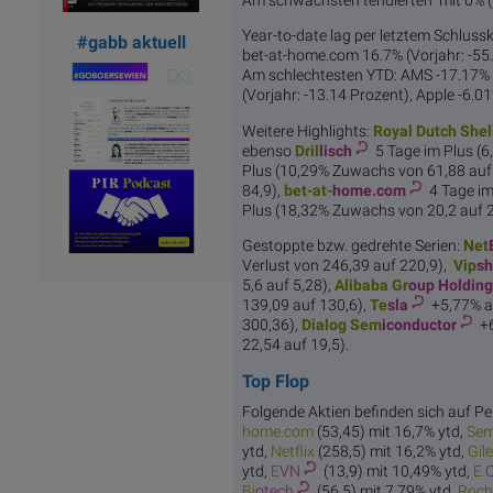
Year-to-date lag per letztem Schlussk
#gabb aktuell
bet-at-home.com 16.7% (Vorjahr: -55.
Am schlechtesten YTD: AMS -17.17% (
(Vorjahr: -13.14 Prozent), Apple -6.01
Weitere Highlights:
Royal Du
tch Shel
ebenso
Dril
lisch
5 Tage im Plus (
Plus (10,29% Zuwachs von 61,88 auf
84,9),
bet-at-
home.com
4 Tage im
Plus (18,32% Zuwachs von 20,2 auf 2
Gestoppte bzw. gedrehte Serien:
Net
Verlust von 246,39 auf 220,9),
Vip
s
5,6 auf 5,28),
Alibaba Gr
oup Holding
139,09 auf 130,6),
Te
sla
+5,77% au
300,36),
Dialog Sem
iconductor
+6
22,54 auf 19,5).
Top Flop
Folgende Aktien befinden sich auf Per
home.com
(53,45) mit 16,7% ytd,
Se
ytd,
Net
flix
(258,5) mit 16,2% ytd,
Gil
ytd,
E
VN
(13,9) mit 10,49% ytd,
E.
Bi
otech
(56,5) mit 7,79% ytd,
Roch