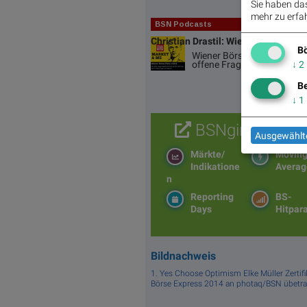
Sie haben das 
mehr zu erfah
BSN Podcasts
Christian Drastil: Wiener Börse Pla
Bö
Wiener Börse Party #1215: 
offene Fragen bei Fitgroup
↓
2
Be
↓
1
BSNgine
Ausgewählte
Märkte/
Movin
Indikatione
Averag
n
Reporting
BS-
Days
Hitpar
Bildnachweis
1. Yes Choose Optimism Elke Müller Zertif
Börse Express 2014 an photaq/BSN übetr