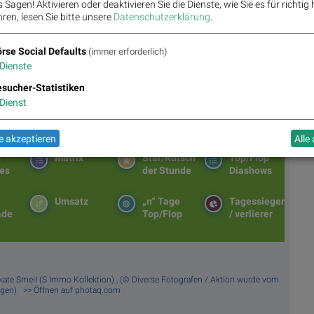
Sagen! Aktivieren oder deaktivieren Sie die Dienste, wie Sie es für richtig 
ren, lesen Sie bitte unsere
Datenschutzerklärung
.
usch
rse Social Defaults
(immer erforderlich)
ATX fester, Bajaj Mobility Aktie der Stunde, KHS mag WLTR,
Dienste
sucher-Statistiken
Dienst
 akzeptieren
Alle
g
Matrix
Star/Rutsch
Top/Flop
es
der Stunde
Diashows
Umsatz
„n“ Tage
Tagessieger
ade
Top/Flop
/ verlierer
ikate Smeil (S Immo Kollektion) , (© Diverse Fotografen / Aktion wurde vom
agen) >> Öffnen auf photaq.com