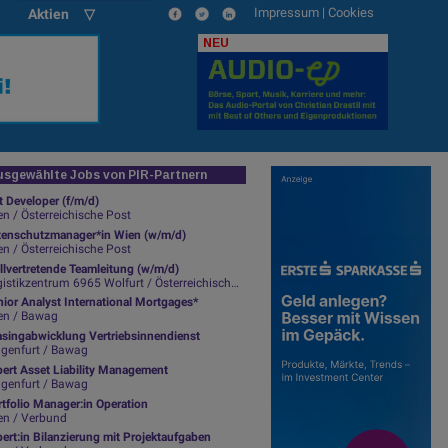
Impressum
|
Cookies
Aktien ▽
NEU
sgewählte Jobs von PIR-Partnern
t Developer (f/m/d)
n / Österreichische Post
tenschutzmanager*in Wien (w/m/d)
n / Österreichische Post
llvertretende Teamleitung (w/m/d)
istikzentrum 6965 Wolfurt / Österreichische Post
ior Analyst International Mortgages*
en / Bawag
asingabwicklung Vertriebsinnendienst
agenfurt / Bawag
pert Asset Liability Management
agenfurt / Bawag
tfolio Manager:in Operation
en / Verbund
ert:in Bilanzierung mit Projektaufgaben