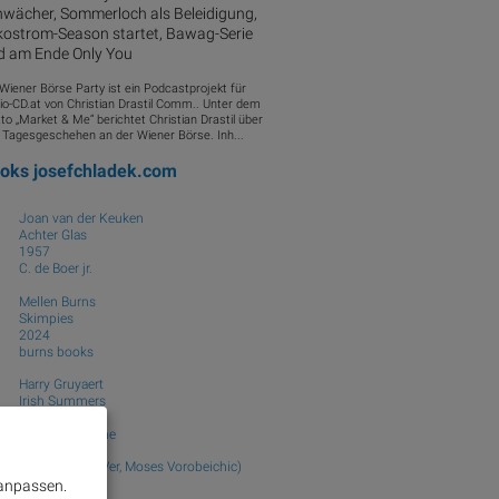
hwächer, Sommerloch als Beleidigung,
kostrom-Season startet, Bawag-Serie
d am Ende Only You
 Wiener Börse Party ist ein Podcastprojekt für
io-CD.at von Christian Drastil Comm.. Unter dem
to „Market & Me“ berichtet Christian Drastil über
 Tagesgeschehen an der Wiener Börse. Inh...
ooks
josefchladek.com
Joan van der Keuken
Achter Glas
1957
C. de Boer jr.
Mellen Burns
Skimpies
2024
burns books
Harry Gruyaert
Irish Summers
2020
Gallery Fifty One
Moi Wer (Moi Ver, Moses Vorobeichic)
Ci-contre
 anpassen.