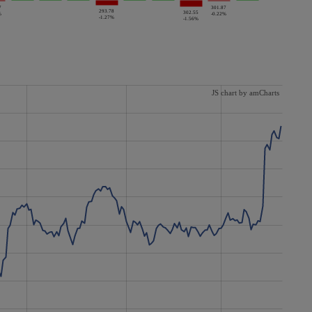
7
301.87
293.78
302.55
%
-0.22%
-1.27%
-1.56%
JS chart by amCharts