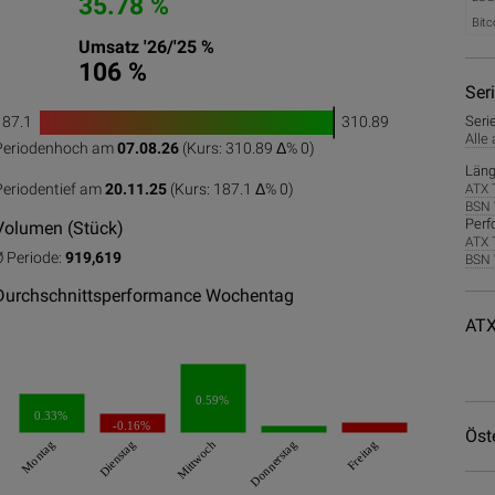
35.78 %
Bitc
Umsatz '26/'25 %
106 %
Ser
187.1
310.89
Seri
1
Alle
Periodenhoch am
07.08.26
(Kurs: 310.89 Δ%
0
)
0
50
100
Läng
Periodentief am
20.11.25
(Kurs: 187.1 Δ%
0
)
ATX 
BSN 
Perf
Volumen (Stück)
ATX 
Ø Periode:
919,619
BSN 
Durchschnittsperformance Wochentag
ATX
0.59%
0.33%
-0.16%
Öst
Montag
Dienstag
Mittwoch
Donnerstag
Freitag