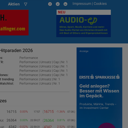
Impressum
|
Cookies
Aktien ▽
NEU
Hitparaden 2026
es:
Performance
TR:
Performance
|
Umsatz
|
Cap
|
Nr. 1
Performance
|
Umsatz
|
Cap
|
Nr. 1
Performance
|
Umsatz
|
Cap
|
Nr. 1
Jones:
Performance
|
Umsatz
|
Cap
|
Nr. 1
t trending
Performance
|
Umsatz
|
Nr. 1
Watchlist:
Performance
|
Umsatz
|
Nr. 1
izes
(
16715
16715
0.00%
-1.36%
17:57
07.08.)
26364
(
26364
0.00%
0.81%
AX
22:59:27
07.08.)
4342
(
4342
-0.02%
2.52%
old
22:59:31
07.08.)