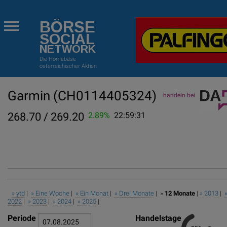
BÖRSE
SOCIAL
NETWORK
Die Homebase
österreichischer Aktien
Garmin
(CH0114405324)
handeln bei
268.70 / 269.20
2.89%
22:59:31
» ytd
|
» Eine Woche
|
» Ein Monat
|
» Drei Monate
| »
12 Monate
|
» 2013
|
2022
|
» 2023
|
» 2024
|
» 2025
|
Periode
Handelstage