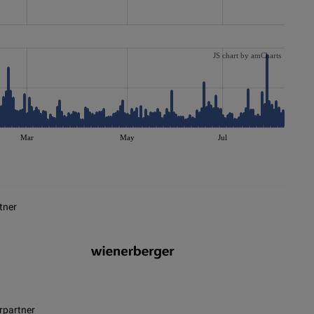
JS chart by amCharts
Mar
May
Jul
tner
rpartner