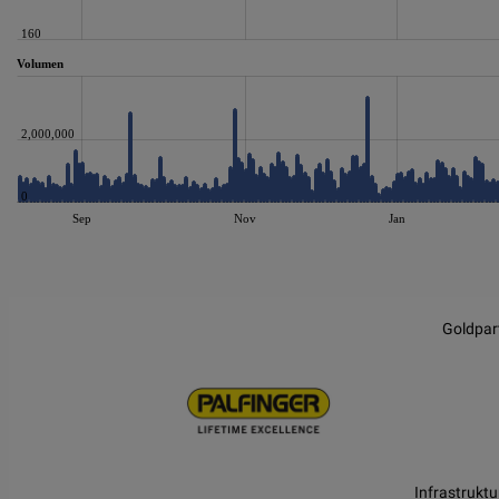
160
Volumen
2,000,000
0
Sep
Nov
Jan
JS chart by amCharts
Goldpar
Infrastruktu