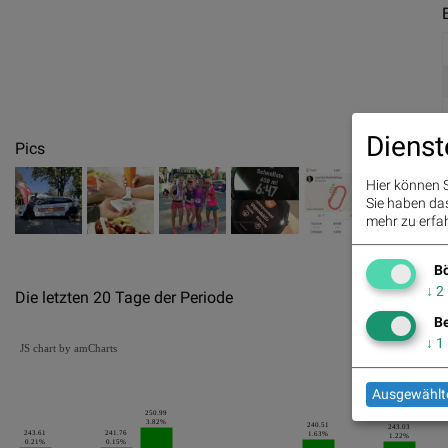
Dienst
Pics
Hier können S
Sie haben das 
mehr zu erfah
Bö
↓
2
Die letzten 20 Tage der Periode
Be
↓
1
JS chart by amCharts
Ausgewählte
250.99
3.82%
240.51
243.03
243.61
241.76
1.63%
1.22%
0.21%
0.15%