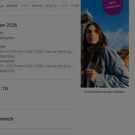
64935
(
64874
0.09%
0.80%
oin
08:20:36
07.08.)
ien 2026
en:
 aktuellen
ste:
TR
|
ATX Prime
|
DAX
|
DOW
|
dad.at trending
|
Watchlist
ormance:
TR
|
ATX Prime
|
DAX
|
DOW
|
dad.at trending
|
Watchlist
 TR
erreich