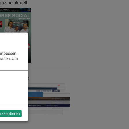
azine aktuell
 anpassen.
halten.
Um
chäftsberichte
 akzeptieren