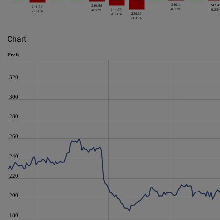
240.1
242.4
249.56
241.39
-0.17%
244.79
-0.23
-0.57%
-0.91%
236.65
-1.91%
-3.33%
Chart
Preis
320
300
280
260
240
220
200
180