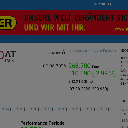
Suche
BS-
»
Homepage
»
Investor Relations
Indiz
ATX 
268.700
07.08.2026:
AT:
Euro
DAX:
310.890
( 2.99 %)
Dow 
dad.a
900,213 Stück
BSN 
(07.08.2025: 228.960)
Ind
» 2014
|
» 2015
|
» 2016
|
» 2017
|
» 2018
|
» 2019
|
» 2020
|
» 2021
|
»
ATX
TR
LSD
Performance Periode
LSG