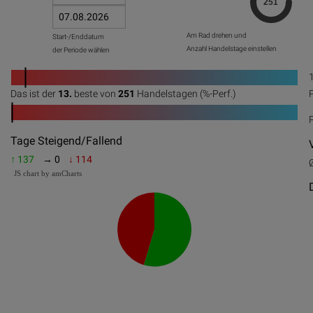
Am Rad drehen und
Start-/Enddatum
Anzahl Handelstage einstellen
der Periode wählen
1
Das ist der
13.
beste von
251
Handelstagen (%-Perf.)
0
20
40
60
80
100
1
0
20
40
60
80
100
Tage Steigend/Fallend
↑ 137
→ 0
↓ 114
JS chart by amCharts