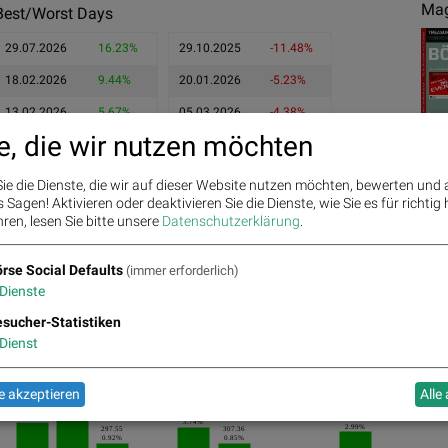
Mag
Best/Worst Days
29.07.2026
16.23%
29.10.2025
-11.48%
18.02.2026
9.44%
20.01.2026
-5.23%
13.02.2026
5.67%
05.03.2026
-4.38%
e, die wir nutzen möchten
ie die Dienste, die wir auf dieser Website nutzen möchten, bewerten und
Sagen! Aktivieren oder deaktivieren Sie die Dienste, wie Sie es für richtig 
ren, lesen Sie bitte unsere
Datenschutzerklärung
.
Ges
rse Social Defaults
(immer erforderlich)
Dienste
sucher-Statistiken
Dienst
294.83
16.23%
 akzeptieren
Alle
253.65
304.76
4.61%
310.89
3.74%
2.99%
297.55
307.36
0.92%
0.85%