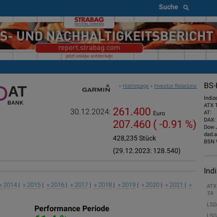
Suche
BS-
»
Homepage
»
Investor Relations
Indiz
ATX 
261.400
30.12.2024:
AT:
Euro
DAX:
207.460
( -0.91 %)
Dow 
dad.a
428,235 Stück
BSN 
(29.12.2023: 128.540)
Ind
» 2014
|
» 2015
|
» 2016
|
» 2017
|
» 2018
|
» 2019
|
» 2020
|
» 2021
|
»
ATX
TR
LSD
Performance Periode
LSG