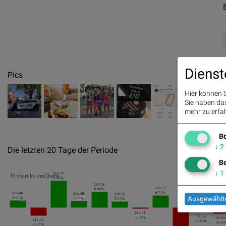
Dienst
Pics
Hier können S
Sie haben das 
mehr zu erfah
Bö
↓
2
Die letzten 20 Tage der Periode
Be
↓
1
215.77
JS chart by amCharts
1.56%
218.58
220.77
0.92%
0.71%
213.46
216.59
219.33
Ausgewählte
0.40%
0.38%
0.34%
219.21
215.4
-0.05%
214.6
212.45
-0.26%
-0.36
-0.47%