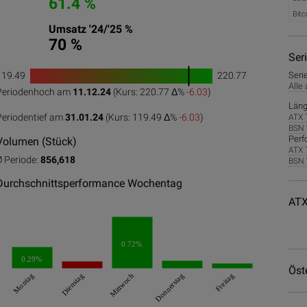
61.4 %
Bitc
Umsatz '24/'25 %
70 %
Ser
119.49
220.77
Seri
1
Alle
Periodenhoch am
11.12.24
(Kurs: 220.77 Δ%
-6.03
)
0
50
100
Läng
Periodentief am
31.01.24
(Kurs: 119.49 Δ%
-6.03
)
ATX 
BSN 
Perf
Volumen (Stück)
ATX 
Ø Periode:
856,618
BSN 
Durchschnittsperformance Wochentag
ATX
0.72%
0.29%
Öst
Montag
Dienstag
Mittwoch
Donnerstag
Freitag