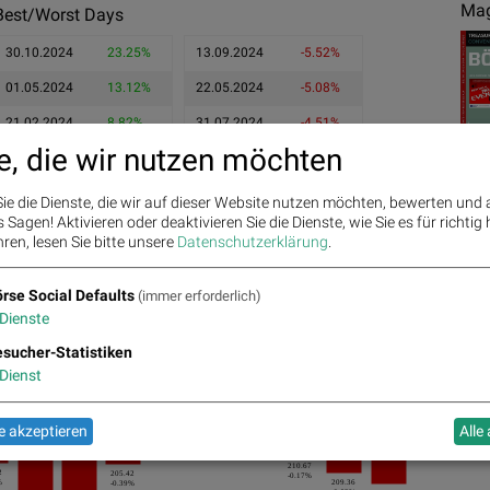
Mag
Best/Worst Days
30.10.2024
23.25%
13.09.2024
-5.52%
01.05.2024
13.12%
22.05.2024
-5.08%
21.02.2024
8.82%
31.07.2024
-4.51%
e, die wir nutzen möchten
ie die Dienste, die wir auf dieser Website nutzen möchten, bewerten und
Sagen! Aktivieren oder deaktivieren Sie die Dienste, wie Sie es für richtig 
ren, lesen Sie bitte unsere
Datenschutzerklärung
.
Ges
rse Social Defaults
(immer erforderlich)
Dienste
sucher-Statistiken
208.99
Dienst
1.74%
211.02
0.82%
 akzeptieren
Alle
209.3
0.15%
210.67
2
205.42
-0.17%
%
209.36
-0.39%