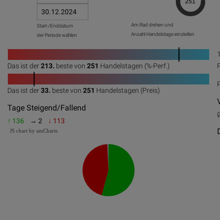
Am Rad drehen und
Start-/Enddatum
Anzahl Handelstage einstellen
der Periode wählen
1
Das ist der
213.
beste von
251
Handelstagen (%-Perf.)
0
20
40
60
80
100
1
Das ist der
33.
beste von
251
Handelstagen (Preis)
0
20
40
60
80
100
Tage Steigend/Fallend
↑ 136
→ 2
↓ 113
JS chart by amCharts