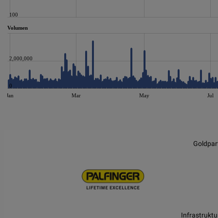
100
Volumen
2,000,000
0
Jan
Mar
May
Jul
JS chart by amCharts
Goldpar
Infrastruktu