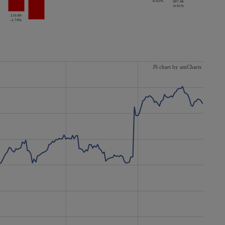
-0.62%
207.46
-0.91%
210.89
-1.74%
JS chart by amCharts