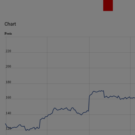
Chart
Preis
220
200
180
160
140
120