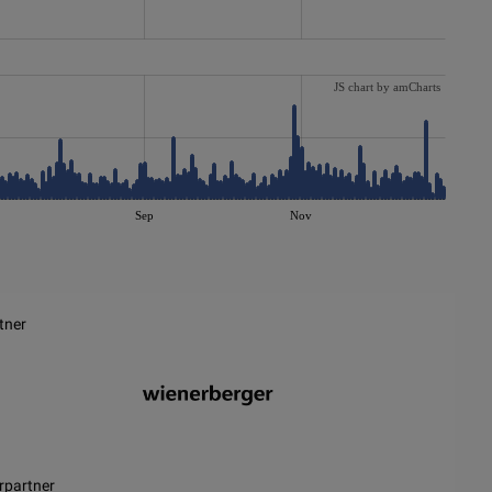
JS chart by amCharts
Sep
Nov
tner
rpartner