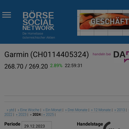
BÖRSE
SOCIAL
NETWORK
Die Homebase
österreichischer Aktien
Garmin
(CH0114405324)
handeln bei
268.70 / 269.20
2.89%
22:59:31
» ytd
|
» Eine Woche
|
» Ein Monat
|
» Drei Monate
|
» 12 Monate
|
» 2013
|
2022
|
» 2023
| »
2024
|
» 2025
|
Periode
Handelstage