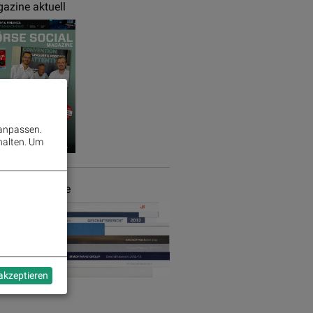
azine aktuell
 anpassen.
halten.
Um
chäftsberichte
 akzeptieren