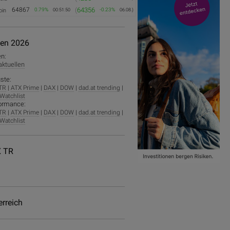
64867
(
64356
0.79%
-0.23%
oin
00:51:50
06.08.)
ien 2026
en:
 aktuellen
ste:
TR
|
ATX Prime
|
DAX
|
DOW
|
dad.at trending
|
Watchlist
ormance:
TR
|
ATX Prime
|
DAX
|
DOW
|
dad.at trending
|
Watchlist
 TR
erreich