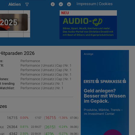
Impressum
|
Cookies
Aktien ▽
NEU
Hitparaden 2026
es:
Performance
TR:
Performance
|
Umsatz
|
Cap
|
Nr. 1
Performance
|
Umsatz
|
Cap
|
Nr. 1
Performance
|
Umsatz
|
Cap
|
Nr. 1
Jones:
Performance
|
Umsatz
|
Cap
|
Nr. 1
t trending
Performance
|
Umsatz
|
Nr. 1
Watchlist:
Performance
|
Umsatz
|
Nr. 1
izes
(
16715
16715
0.00%
-1.36%
17:57
07.08.)
26364
(
26151
0.81%
-0.24%
AX
22:59:27
06.08.)
4342
(
4236
2.50%
-0.27%
old
22:59:31
06.08.)