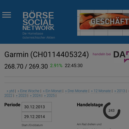
BÖRSE
SOCIAL
NETWORK
Die Homebase
österreichischer Aktien
Garmin
(CH0114405324)
handeln bei
268.70 / 269.30
2.91%
22:45:30
» ytd
|
» Eine Woche
|
» Ein Monat
|
» Drei Monate
|
» 12 Monate
|
» 2013
| 
2022
|
» 2023
|
» 2024
|
» 2025
|
Periode
Handelstage
Am Rad drehen und
Start-/Enddatum