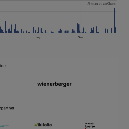
JS chart by amCharts
Sep
Nov
tner
rpartner