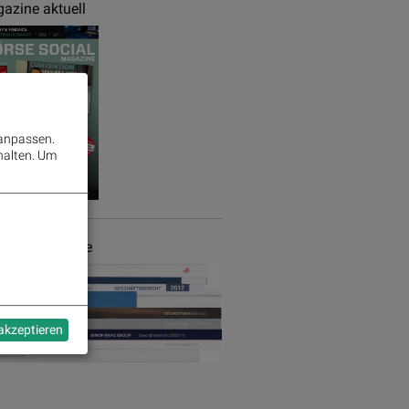
azine aktuell
 anpassen.
halten.
Um
chäftsberichte
 akzeptieren