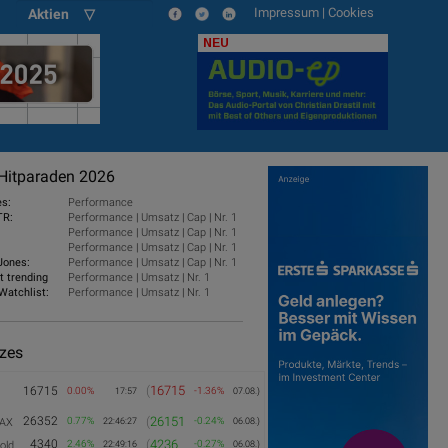
Impressum
|
Cookies
Aktien ▽
NEU
Hitparaden 2026
es:
Performance
TR:
Performance
|
Umsatz
|
Cap
|
Nr. 1
Performance
|
Umsatz
|
Cap
|
Nr. 1
Performance
|
Umsatz
|
Cap
|
Nr. 1
Jones:
Performance
|
Umsatz
|
Cap
|
Nr. 1
t trending
Performance
|
Umsatz
|
Nr. 1
Watchlist:
Performance
|
Umsatz
|
Nr. 1
izes
(
16715
16715
0.00%
-1.36%
17:57
07.08.)
26352
(
26151
0.77%
-0.24%
AX
22:46:27
06.08.)
4340
(
4236
2.46%
-0.27%
old
22:49:16
06.08.)