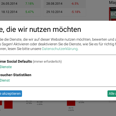
Mag
26.05.2014
7.18%
28.08.2014
-6.5%
18.12.2014
5.47%
29.10.2014
-5.18%
e, die wir nutzen möchten
ie die Dienste, die wir auf dieser Website nutzen möchten, bewerten und
Sagen! Aktivieren oder deaktivieren Sie die Dienste, wie Sie es für richtig 
ren, lesen Sie bitte unsere
Datenschutzerklärung
.
rse Social Defaults
(immer erforderlich)
Dienste
Ges
43.58
5.47%
sucher-Statistiken
Dienst
44.902
3.03%
43.842
0.79%
42.075
 akzeptieren
Alle
0.09%
43.5
41.755
41.318
-0.53%
-0.76%
-1.05%
43.73
%
-2.61%