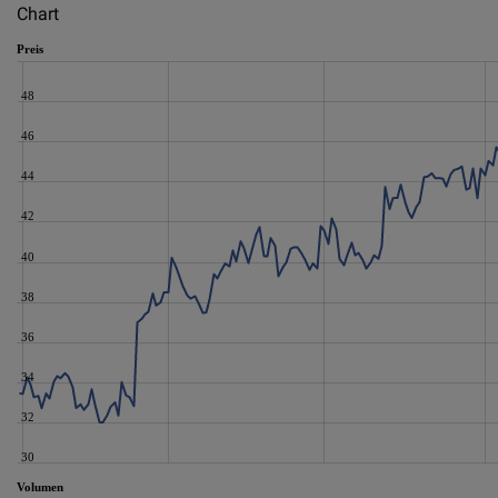
Chart
Preis
48
46
44
42
40
38
36
34
32
30
Volumen