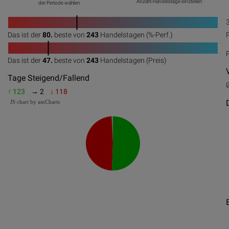
Anzahl Handelstage einstellen
der Periode wählen
1
Das ist der
80.
beste von
243
Handelstagen (%-Perf.)
0
20
40
60
80
100
1
Das ist der
47.
beste von
243
Handelstagen (Preis)
0
20
40
60
80
100
Tage Steigend/Fallend
↑ 123
→ 2
↓ 118
JS chart by amCharts