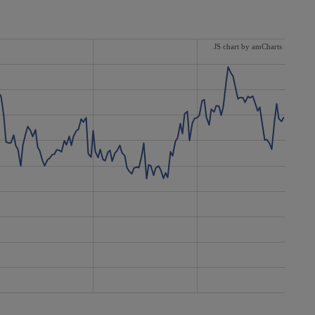
JS chart by amCharts