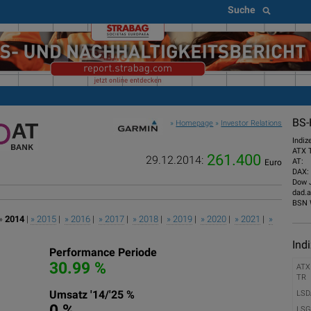
Suche
BS-
»
Homepage
»
Investor Relations
Indiz
ATX 
261.400
29.12.2014:
AT:
Euro
DAX:
Dow 
dad.a
BSN 
»
2014
|
» 2015
|
» 2016
|
» 2017
|
» 2018
|
» 2019
|
» 2020
|
» 2021
|
»
Ind
Performance Periode
30.99 %
ATX
TR
Umsatz '14/'25 %
LSD
0 %
LSG