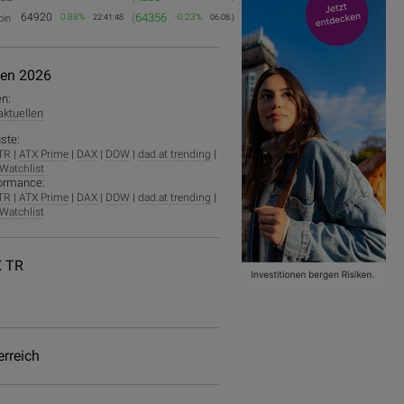
64920
(
64356
0.88%
-0.23%
oin
22:41:48
06.08.)
ien 2026
en:
 aktuellen
ste:
TR
|
ATX Prime
|
DAX
|
DOW
|
dad.at trending
|
Watchlist
ormance:
TR
|
ATX Prime
|
DAX
|
DOW
|
dad.at trending
|
Watchlist
 TR
erreich