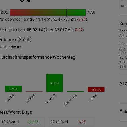
Bitc
32.02
47.8
1
Periodenhoch am
20.11.14
(Kurs: 47.797 Δ%
-8.27
)
0
50
100
Ser
Periodentief am
05.02.14
(Kurs: 32.017 Δ%
-8.27
)
Seri
Alle
Volumen (Stück)
Läng
Ø Periode:
82
ATX 
BSN 
Durchschnittsperformance Wochentag
Perf
ATX 
BSN 
ATX
0.59%
0.20%
-0.16%
Montag
Dienstag
Mittwoch
Donnerstag
Freitag
Öst
Best/Worst Days
19.02.2014
12.67%
02.10.2014
-6.7%