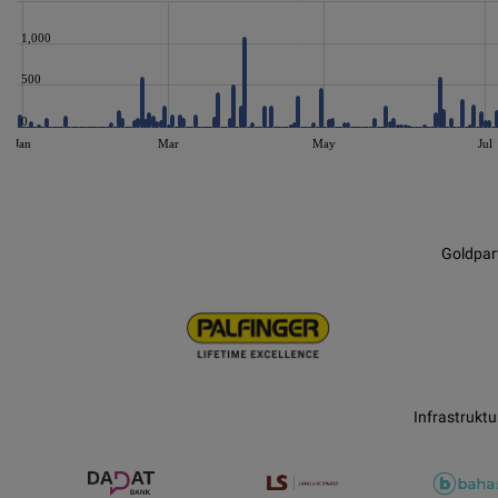
1,000
500
0
Jan
Mar
May
Jul
JS chart by amCharts
Goldpar
Infrastruktu