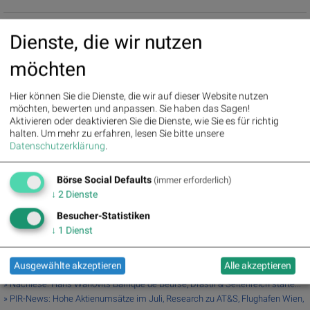
Dienste, die wir nutzen
Random Partner
möchten
Agrana
Die Agrana Beteiligungs-AG ist ein Nahrungsmittel-Konzern
Hier können Sie die Dienste, die wir auf dieser Website nutzen
mit Sitz in Wien. Agrana erzeugt Zucker, Stärke, sogenannte
möchten, bewerten und anpassen. Sie haben das Sagen!
Fruchtzubereitungen und Fruchtsaftkonzentrate sowie
Aktivieren oder deaktivieren Sie die Dienste, wie Sie es für richtig
Bioethanol. Das Unternehmen veredelt landwirtschaftliche
halten.
Um mehr zu erfahren, lesen Sie bitte unsere
Rohstoffe zu vielseitigen industriellen Produkten und beliefert
Datenschutzerklärung
.
sowohl lokale Produzenten als auch internationale Konzerne,
speziell die Nahrungsmittelindustrie.
Börse Social Defaults
(immer erforderlich)
>> Besuchen Sie 55 weitere Partner auf
boerse-social.com/partner
↓
2
Dienste
Besucher-Statistiken
Latest Blogs
↓
1
Dienst
» ATX-Trends: AT&S, Lenzing, voestalpine ...
» Österreich-Depots: Stockpicking Österreich zu Mittag auf Rekord (Depot K...
Ausgewählte akzeptieren
Alle akzeptieren
» Börsegeschichte 5.8.: Bitte wieder so wie 2016 (Börse Geschichte) (Börse...
» Nachlese: Hans Wanovits Barrique de Beurse, Drastil & Seltenreich starte...
» PIR-News: Hohe Aktienumsätze im Juli, Research zu AT&S, Flughafen Wien,
...