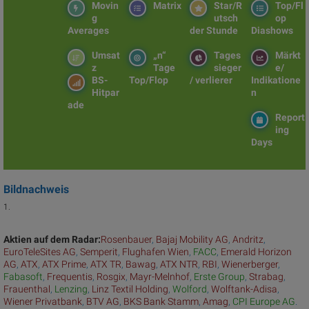
Movin
Matrix
Star/R
Top/Fl
g
utsch
op
Averages
der Stunde
Diashows
Umsat
„n“
Tages
Märkt
z
Tage
sieger
e/
BS-
Top/Flop
/ verlierer
Indikatione
Hitpar
n
ade
Report
ing
Days
Bildnachweis
1.
Aktien auf dem Radar:
Rosenbauer
,
Bajaj Mobility AG
,
Andritz
,
EuroTeleSites AG
,
Semperit
,
Flughafen Wien
,
FACC
,
Emerald Horizon
AG
,
ATX
,
ATX Prime
,
ATX TR
,
Bawag
,
ATX NTR
,
RBI
,
Wienerberger
,
Fabasoft
,
Frequentis
,
Rosgix
,
Mayr-Melnhof
,
Erste Group
,
Strabag
,
Frauenthal
,
Lenzing
,
Linz Textil Holding
,
Wolford
,
Wolftank-Adisa
,
Wiener Privatbank
,
BTV AG
,
BKS Bank Stamm
,
Amag
,
CPI Europe AG
.