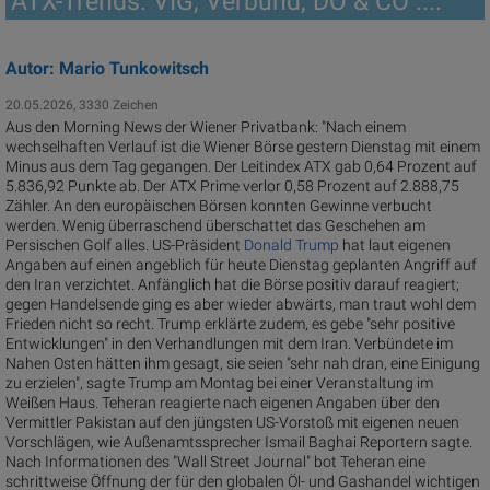
ATX-Trends: VIG, Verbund, DO & CO ....
Autor: Mario Tunkowitsch
20.05.2026, 3330 Zeichen
Aus den Morning News der Wiener Privatbank: "Nach einem
wechselhaften Verlauf ist die Wiener Börse gestern Dienstag mit einem
Minus aus dem Tag gegangen. Der Leitindex ATX gab 0,64 Prozent auf
5.836,92 Punkte ab. Der ATX Prime verlor 0,58 Prozent auf 2.888,75
Zähler. An den europäischen Börsen konnten Gewinne verbucht
werden. Wenig überraschend überschattet das Geschehen am
Persischen Golf alles. US-Präsident
Donald Trump
hat laut eigenen
Angaben auf einen angeblich für heute Dienstag geplanten Angriff auf
den Iran verzichtet. Anfänglich hat die Börse positiv darauf reagiert;
gegen Handelsende ging es aber wieder abwärts, man traut wohl dem
Frieden nicht so recht. Trump erklärte zudem, es gebe "sehr positive
Entwicklungen" in den Verhandlungen mit dem Iran. Verbündete im
Nahen Osten hätten ihm gesagt, sie seien "sehr nah dran, eine Einigung
zu erzielen", sagte Trump am Montag bei einer Veranstaltung im
Weißen Haus. Teheran reagierte nach eigenen Angaben über den
Vermittler Pakistan auf den jüngsten US-Vorstoß mit eigenen neuen
Vorschlägen, wie Außenamtssprecher Ismail Baghai Reportern sagte.
Nach Informationen des "Wall Street Journal" bot Teheran eine
schrittweise Öffnung der für den globalen Öl- und Gashandel wichtigen