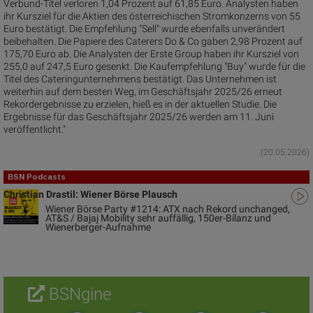
Verbund-Titel verloren 1,04 Prozent auf 61,85 Euro. Analysten haben
ihr Kursziel für die Aktien des österreichischen Stromkonzerns von 55
Euro bestätigt. Die Empfehlung "Sell" wurde ebenfalls unverändert
beibehalten. Die Papiere des Caterers Do & Co gaben 2,98 Prozent auf
175,70 Euro ab. Die Analysten der Erste Group haben ihr Kursziel von
255,0 auf 247,5 Euro gesenkt. Die Kaufempfehlung "Buy" wurde für die
Titel des Cateringunternehmens bestätigt. Das Unternehmen ist
weiterhin auf dem besten Weg, im Geschäftsjahr 2025/26 erneut
Rekordergebnisse zu erzielen, hieß es in der aktuellen Studie. Die
Ergebnisse für das Geschäftsjahr 2025/26 werden am 11. Juni
veröffentlicht."
(20.05.2026)
BSN Podcasts
Christian Drastil: Wiener Börse Plausch
Wiener Börse Party #1214: ATX nach Rekord unchanged,
AT&S / Bajaj Mobility sehr auffällig, 150er-Bilanz und
Wienerberger-Aufnahme
BSNgine