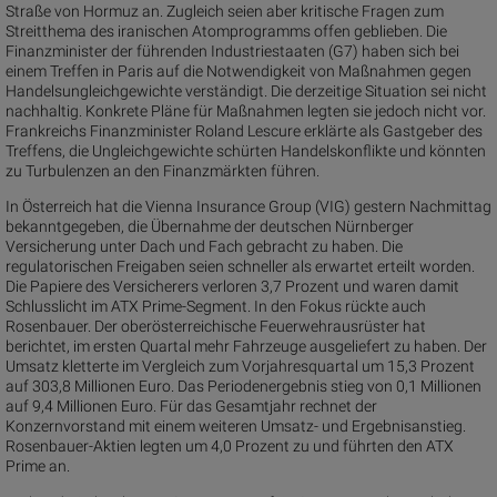
Straße von Hormuz an. Zugleich seien aber kritische Fragen zum
Streitthema des iranischen Atomprogramms offen geblieben. Die
Finanzminister der führenden Industriestaaten (G7) haben sich bei
einem Treffen in Paris auf die Notwendigkeit von Maßnahmen gegen
Handelsungleichgewichte verständigt. Die derzeitige Situation sei nicht
nachhaltig. Konkrete Pläne für Maßnahmen legten sie jedoch nicht vor.
Frankreichs Finanzminister Roland Lescure erklärte als Gastgeber des
Treffens, die Ungleichgewichte schürten Handelskonflikte und könnten
zu Turbulenzen an den Finanzmärkten führen.
In Österreich hat die Vienna Insurance Group (VIG) gestern Nachmittag
bekanntgegeben, die Übernahme der deutschen Nürnberger
Versicherung unter Dach und Fach gebracht zu haben. Die
regulatorischen Freigaben seien schneller als erwartet erteilt worden.
Die Papiere des Versicherers verloren 3,7 Prozent und waren damit
Schlusslicht im ATX Prime-Segment. In den Fokus rückte auch
Rosenbauer. Der oberösterreichische Feuerwehrausrüster hat
berichtet, im ersten Quartal mehr Fahrzeuge ausgeliefert zu haben. Der
Umsatz kletterte im Vergleich zum Vorjahresquartal um 15,3 Prozent
auf 303,8 Millionen Euro. Das Periodenergebnis stieg von 0,1 Millionen
auf 9,4 Millionen Euro. Für das Gesamtjahr rechnet der
Konzernvorstand mit einem weiteren Umsatz- und Ergebnisanstieg.
Rosenbauer-Aktien legten um 4,0 Prozent zu und führten den ATX
Prime an.