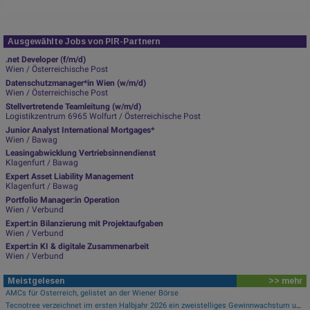
Ausgewählte Jobs von PIR-Partnern
.net Developer (f/m/d)
Wien / Österreichische Post
Datenschutzmanager*in Wien (w/m/d)
Wien / Österreichische Post
Stellvertretende Teamleitung (w/m/d)
Logistikzentrum 6965 Wolfurt / Österreichische Post
Junior Analyst International Mortgages*
Wien / Bawag
Leasingabwicklung Vertriebsinnendienst
Klagenfurt / Bawag
Expert Asset Liability Management
Klagenfurt / Bawag
Portfolio Manager:in Operation
Wien / Verbund
Expert:in Bilanzierung mit Projektaufgaben
Wien / Verbund
Expert:in KI & digitale Zusammenarbeit
Wien / Verbund
Meistgelesen
>> mehr
AMCs für Österreich, gelistet an der Wiener Börse
Tecnotree verzeichnet im ersten Halbjahr 2026 ein zweistelliges Gewinnwachstum und eine beschleunigte Einführungsdynamik