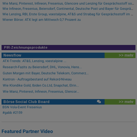
Wie Manz, Pinterest, Infineon, Fresenius, Glencore und Lenzing für Gesprächsstoff sorgten
Wie Infineon, Fresenius, Beiersdorf, Continental, Deutsche Post und Bayer für Gesprächsstoff im DAX sorgten
Wie Lenzing, RBI, Erste Group, voestalpine, AT&S und Strabag für Gesprächsstoff im ATX sorgten
Wiener Börse: ATX legt am Mittwoch 0,7 Prozent zu
PIR-Zeichnungsprodukte
Newsflow
>> mehr
ATX-Trends: AT&S, Lenzing, voestalpine ...
Research-Fazits zu Beiersdorf, DHL, Vonovia, Hens...
Guten Morgen mit Bayer, Deutsche Telekom, Commerz...
Kontron - Auftragsbestand auf Rekord-Niveau
Wie Klondike Gold, Ibiden Co.Ltd, Snapchat, Elrin...
Wie Manz, Pinterest, Infineon, Fresenius, Glencor...
Börse Social Club Board
>> mehr
BSN Vola-Event Fresenius
#gabb #2159
Featured Partner Video