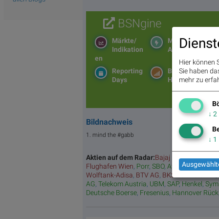
BSNgine
Dienst
Märkte/
Moving
Indikation
Averages
en
Hier können S
Sie haben das 
Reporting
BS-
mehr zu erfah
Days
Hitparade
Bö
↓
2
Bildnachweis
Be
1. mind the #gabb
↓
1
Aktien auf dem Radar:
Bajaj Mobility AG
,
Ro
Ausgewählte
Flughafen Wien
,
Porr
,
SBO
,
Athos Immobilie
Wolftank-Adisa
,
BTV AG
,
BKS Bank Stamm
,
AG
,
Telekom Austria
,
UBM
,
SAP
,
Henkel
,
Sym
Deutsche Boerse
,
Fresenius
,
Hannover Rück