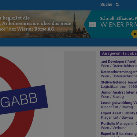
Suche
Ausgewählte Jobs 
.net Developer (f/m/d)
Wien / Österreichisch
Datenschutzmanager*
Wien / Österreichisch
Stellvertretende Team
Logistikzentrum 6965 Wo
Junior Analyst Intern
Wien / Bawag
Leasingabwicklung Ve
Klagenfurt / Bawag
Expert Asset Liabili
Klagenfurt / Bawag
Portfolio Manager:in 
Wien / Verbund
Expert:in Bilanzierun