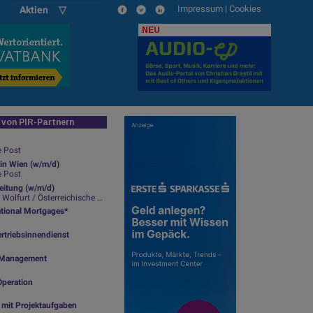
Impressum
|
Cookies
Aktien ▽
NEU
von PIR-Partnern
e Post
in Wien (w/m/d)
e Post
leitung (w/m/d)
lfurt / Österreichische Post
ational Mortgages*
rtriebsinnendienst
ty Management
Operation
g mit Projektaufgaben