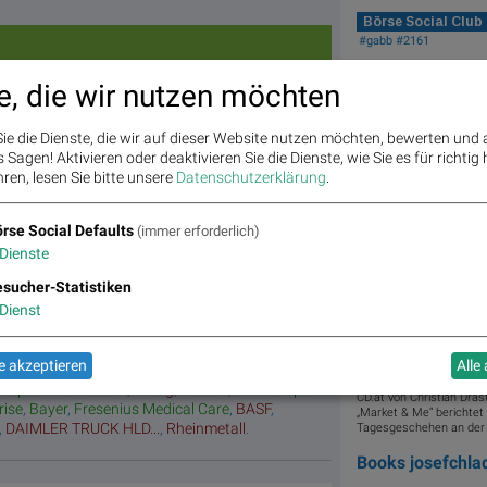
Börse Social Club
#gabb #2161
e, die wir nutzen möchten
Matrix
Star/Rutsc
Top/Flop
Featured Partne
h der
Diashows
Stunde
ie die Dienste, die wir auf dieser Website nutzen möchten, bewerten und
Sagen! Aktivieren oder deaktivieren Sie die Dienste, wie Sie es für richtig 
Umsatz
„n“ Tage
Tagessieg
ren, lesen Sie bitte unsere
Datenschutzerklärung
.
Top/Flop
er/
verlierer
rse Social Defaults
(immer erforderlich)
Dienste
sucher-Statistiken
Wiener Börse Party 
Dienst
Mobility Aktie der
offene Fragen bei F
senbauer
,
Andritz
,
Semperit
,
EuroTeleSites AG
,
 akzeptieren
Alle
n
,
Marinomed Biotech
,
Österreichische Post
,
Die Wiener Börse Party i
Kapsch TrafficCom
,
Amag
,
DO&CO
,
CPI Europe
CD.at von Christian Dra
rise
,
Bayer
,
Fresenius Medical Care
,
BASF
,
„Market & Me“ berichtet 
,
DAIMLER TRUCK HLD...
,
Rheinmetall
.
Tagesgeschehen an der W
Books
josefchl