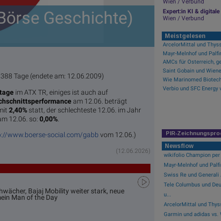
Wien / Verbund
(Börse Geschichte)
Expert:in KI & digita
Wien / Verbund
Meistgelesen
AMCs für Österreich, ge
388 Tage (endete am: 12.06.2009)
stage
im ATX TR, einiges ist auch auf
chschnittsperformance
am 12.06. beträgt
mit
2,40%
statt, der schlechteste 12.06. im Jahr
 am 12.06. so:
0,00%
.
PIR-Zeichnungspro
p://www.boerse-social.com/gabb
vom 12.06.)
Newsflow
(12.06.2026)
wikifolio Champion per 
Mayr-Melnhof und Palfin
Swiss Re und Generali A
Tele Columbus und Deu
wächer, Bajaj Mobility weiter stark, neue
u...
mein Man of the Day
ArcelorMittal und Thyss
Garmin und adidas vs. 