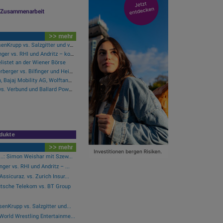
le Zusammenarbeit
>> mehr
ArcelorMittal und ThyssenKrupp vs. Salzgitter und voestalpine – kommentierter KW 32 Peer Group Watch Stahl
Mayr-Melnhof und Palfinger vs. RHI und Andritz – kommentierter KW 32 Peer Group Watch Zykliker Österreich
listet an der Wiener Börse
Saint Gobain und Wienerberger vs. Bilfinger und HeidelbergCement – kommentierter KW 32 Peer Group Watch Bau & Baustoffe
Wie Marinomed Biotech, Bajaj Mobility AG, Wolftank-Adisa, Athos Immobilien, Rosenbauer und Telekom Austria für Gesprächsstoff in Österreich sorgten
Verbio und SFC Energy vs. Verbund und Ballard Power Systems – kommentierter KW 32 Peer Group Watch Energie
dukte
>> mehr
..: Simon Weishar mit Szew...
ger vs. RHI und Andritz – ...
ssicuraz. vs. Zurich Insur...
tsche Telekom vs. BT Group
enKrupp vs. Salzgitter und...
World Wrestling Entertainme...