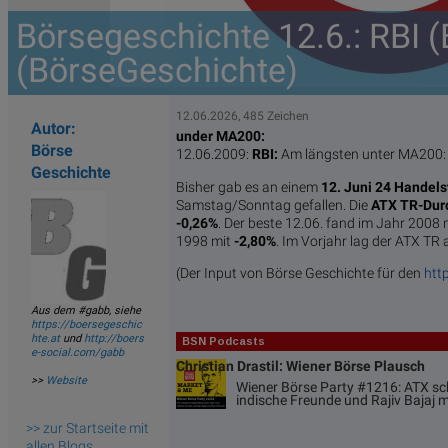
Börsegeschichte 12.6.: RBI 
(BörseGeschichte)
12.06.2026, 485 Zeichen
Autor:
under MA200:
Börse
12.06.2009:
RBI:
Am längsten unter MA200: 
Geschichte
Bisher gab es an einem
12. Juni 24 Handel
Samstag/Sonntag gefallen. Die
ATX TR-Dur
-0,26%
. Der beste 12.06. fand im Jahr 2008 
1998 mit
-2,80%
. Im Vorjahr lag der ATX TR
(Der Input von Börse Geschichte für den
htt
Aus dem #gabb, siehe
https://boersegeschic
hte.at
und
http://boers
BSN Podcasts
e-social.com/gabb
Christian Drastil: Wiener Börse Plausch
>>
Website
Wiener Börse Party #1216: ATX sch
indische Freunde und Rajiv Bajaj 
>> zur Startseite mit
allen Blogs