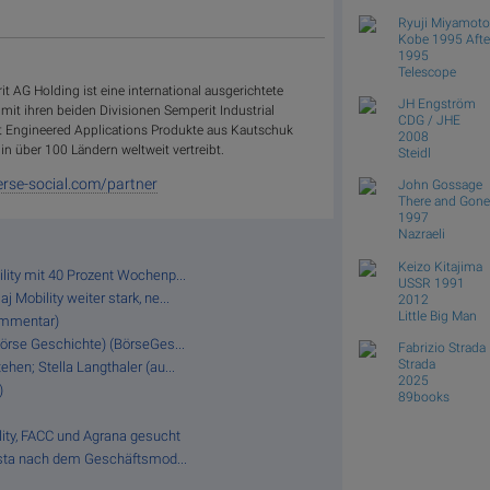
Ryuji Miyamoto
Kobe 1995 Afte
1995
Telescope
t AG Holding ist eine international ausgerichtete
JH Engström
it ihren beiden Divisionen Semperit Industrial
CDG / JHE
t Engineered Applications Produkte aus Kautschuk
2008
 in über 100 Ländern weltweit vertreibt.
Steidl
rse-social.com/partner
John Gossage
There and Gone
1997
Nazraeli
Keizo Kitajima
lity mit 40 Prozent Wochenp...
USSR 1991
 Mobility weiter stark, ne...
2012
Little Big Man
ommentar)
Börse Geschichte) (BörseGes...
Fabrizio Strada
Strada
hen; Stella Langthaler (au...
2025
)
89books
lity, FACC und Agrana gesucht
 Asta nach dem Geschäftsmod...
.