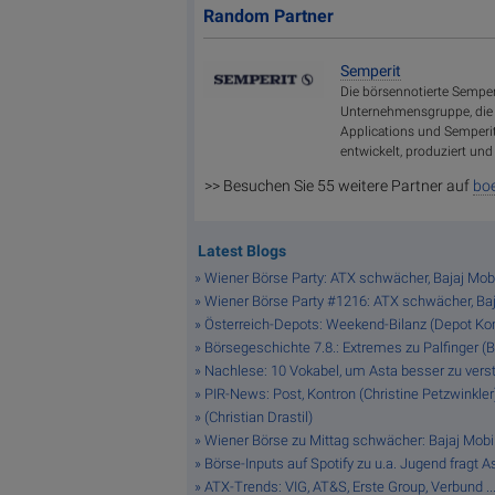
Random Partner
Semperit
Die börsennotierte Semperi
Unternehmensgruppe, die m
Applications und Semperi
entwickelt, produziert und
>> Besuchen Sie 55 weitere Partner auf
boe
Latest Blogs
» Wiener Börse Party: ATX schwächer, Bajaj Mobi
» Wiener Börse Party #1216: ATX schwächer, Bajaj
» Österreich-Depots: Weekend-Bilanz (Depot K
» Börsegeschichte 7.8.: Extremes zu Palfinger (
» Nachlese: 10 Vokabel, um Asta besser zu verste
» PIR-News: Post, Kontron (Christine Petzwinkler
» (Christian Drastil)
» Wiener Börse zu Mittag schwächer: Bajaj Mobi
» Börse-Inputs auf Spotify zu u.a. Jugend fragt
» ATX-Trends: VIG, AT&S, Erste Group, Verbund ..