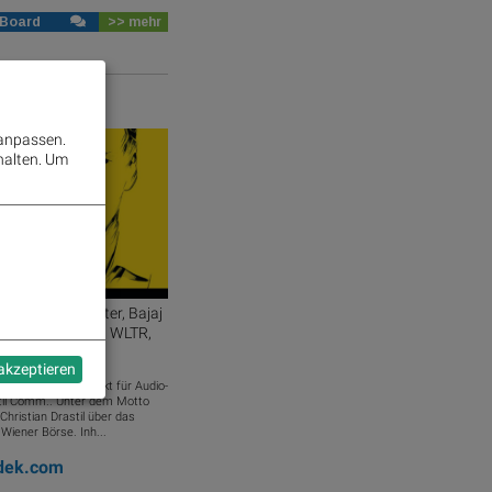
 Board
>> mehr
r Video
 anpassen.
halten.
Um
#1215: ATX fester, Bajaj
 Stunde, KHS mag WLTR,
itgroup
 akzeptieren
st ein Podcastprojekt für Audio-
stil Comm.. Unter dem Motto
Christian Drastil über das
iener Börse. Inh...
adek.com