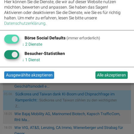
Hier können Sie die Dienste, die wir auf dieser Website nutzen
der Hebelprodukte ein.
möchten, bewerten und anpassen. Sie haben das Sagen!
Aktivieren oder deaktivieren Sie die Dienste, wie Sie es für richtig
>> Besuchen Sie 55 weitere Partner auf
boerse-
halten.
Um mehr zu erfahren, lesen Sie bitte unsere
social.com/partner
Datenschutzerklärung
.
Börse Social Defaults
(immer erforderlich)
↓
2
Dienste
Wiener Börse: ATX geht 0,61 Prozent fester aus der Donnerstag-
18:25
Besucher-Statistiken
Sitzung
↓
1
Dienst
Wiener Börse Nebenwerte-Blick: Bajaj Mobility steigt bei hohen
18:24
Umsä...
Ausgewählte akzeptieren
Alle akzeptieren
Zehn Vokabeln für ein Börsen-Debüt: Wie Asta sein
18:17
Geschäftsmodell e...
Südkorea und Taiwan dank KI-Boom und Chipnachfrage im
05.08.
Rampenlicht :
Südkorea und Taiwan zählen zu den wichtigsten
Z...
Wie Bajaj Mobility AG, Marinomed Biotech, Kapsch TrafficCom,
18:05
RHI Ma...
Wie VIG, AT&S, Lenzing, CA Immo, Wienerberger und Strabag für
18:05
Gespr...