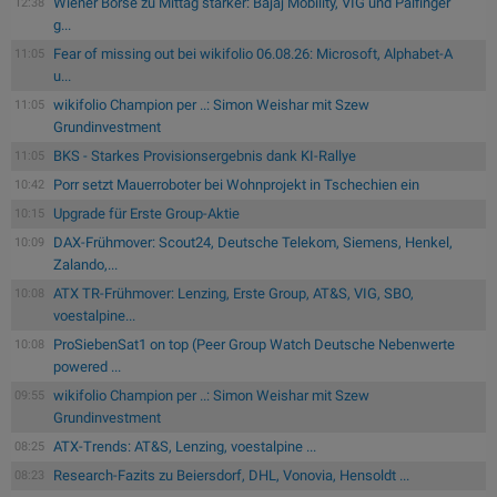
Wiener Börse zu Mittag stärker: Bajaj Mobility, VIG und Palfinger
12:38
g...
Fear of missing out bei wikifolio 06.08.26: Microsoft, Alphabet-A
11:05
u...
wikifolio Champion per ..: Simon Weishar mit Szew
11:05
Grundinvestment
BKS - Starkes Provisionsergebnis dank KI-Rallye
11:05
Porr setzt Mauerroboter bei Wohnprojekt in Tschechien ein
10:42
Upgrade für Erste Group-Aktie
10:15
DAX-Frühmover: Scout24, Deutsche Telekom, Siemens, Henkel,
10:09
Zalando,...
ATX TR-Frühmover: Lenzing, Erste Group, AT&S, VIG, SBO,
10:08
voestalpine...
ProSiebenSat1 on top (Peer Group Watch Deutsche Nebenwerte
10:08
powered ...
wikifolio Champion per ..: Simon Weishar mit Szew
09:55
Grundinvestment
ATX-Trends: AT&S, Lenzing, voestalpine ...
08:25
Research-Fazits zu Beiersdorf, DHL, Vonovia, Hensoldt ...
08:23