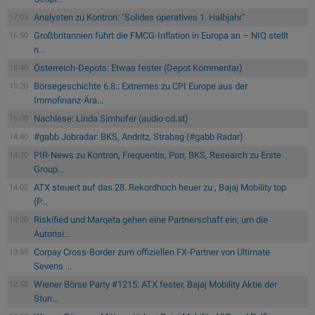
Analysten zu Kontron: "Solides operatives 1. Halbjahr"
17:05
Großbritannien führt die FMCG-Inflation in Europa an – NIQ stellt
16:50
n...
Österreich-Depots: Etwas fester (Depot Kommentar)
15:40
Börsegeschichte 6.8.: Extremes zu CPI Europe aus der
15:20
Immofinanz-Ära...
Nachlese: Linda Simhofer (audio cd.at)
15:00
#gabb Jobradar: BKS, Andritz, Strabag (#gabb Radar)
14:40
PIR-News zu Kontron, Frequentis, Porr, BKS, Research zu Erste
14:20
Group...
ATX steuert auf das 28. Rekordhoch heuer zu , Bajaj Mobility top
14:02
(P...
Riskified und Marqeta gehen eine Partnerschaft ein, um die
14:00
Autorisi...
Corpay Cross-Border zum offiziellen FX-Partner von Ultimate
13:55
Sevens ...
Wiener Börse Party #1215: ATX fester, Bajaj Mobility Aktie der
12:59
Stun...