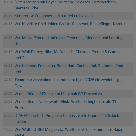
Guten Morgen mit Bayer, Deutsche Telekom, Commerzbank,
08:21
Siemens, Rhe...
Kontron - Auftragsbestand auf Rekord-Niveau
08:17
Wie Klondike Gold, Ibiden Co.Ltd, Snapchat, ElringKlinger, Noratis
06:15
...
Wie Manz, Pinterest, Infineon, Fresenius, Glencore und Lenzing
06:15
für ...
Wie Walt Disney, Nike, McDonalds, Chevron, Procter & Gamble
06:15
und Cat...
Wie Infineon, Fresenius, Beiersdorf, Continental, Deutsche Post
06:15
und...
Tecnotree verzeichnet im ersten Halbjahr 2026 ein zweistelliges
22:59
Gew...
Wiener Börse: ATX legt am Mittwoch 0,7 Prozent zu
20:29
Wiener Börse Nebenwerte-Blick: Wolford steigt mehr als 11
20:28
Prozent
QIAGEN übertrifft Prognose für das zweite Quartal 2026 dank
20:05
solider...
Wie Wolford, RHI Magnesita, Wolftank-Adisa, Frauenthal, Bajaj
18:05
Mobil...