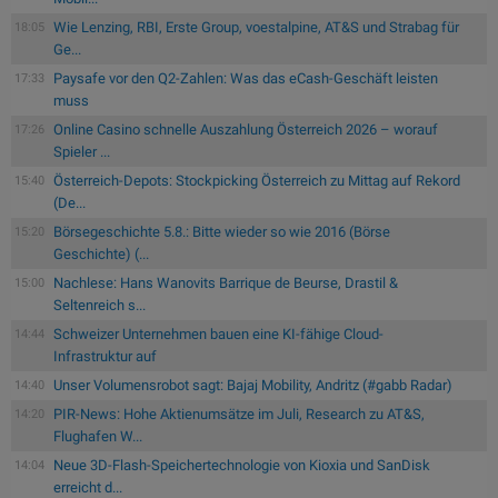
Wie Lenzing, RBI, Erste Group, voestalpine, AT&S und Strabag für
18:05
Ge...
Paysafe vor den Q2-Zahlen: Was das eCash-Geschäft leisten
17:33
muss
Online Casino schnelle Auszahlung Österreich 2026 – worauf
17:26
Spieler ...
Österreich-Depots: Stockpicking Österreich zu Mittag auf Rekord
15:40
(De...
Börsegeschichte 5.8.: Bitte wieder so wie 2016 (Börse
15:20
Geschichte) (...
Nachlese: Hans Wanovits Barrique de Beurse, Drastil &
15:00
Seltenreich s...
Schweizer Unternehmen bauen eine KI-fähige Cloud-
14:44
Infrastruktur auf
Unser Volumensrobot sagt: Bajaj Mobility, Andritz (#gabb Radar)
14:40
PIR-News: Hohe Aktienumsätze im Juli, Research zu AT&S,
14:20
Flughafen W...
Neue 3D-Flash-Speichertechnologie von Kioxia und SanDisk
14:04
erreicht d...