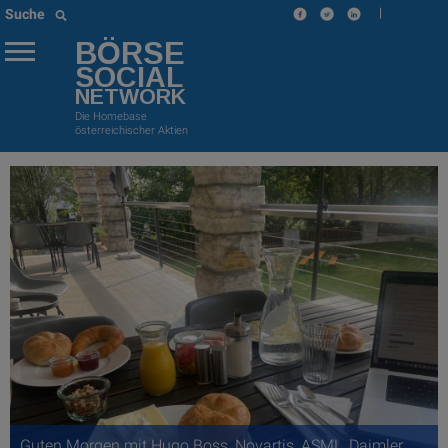
|
Suche
BÖRSE
SOCIAL
NETWORK
Die Homebase
österreichischer Aktien
Guten Morgen mit Hugo Boss, Novartis, ASML, Daimler