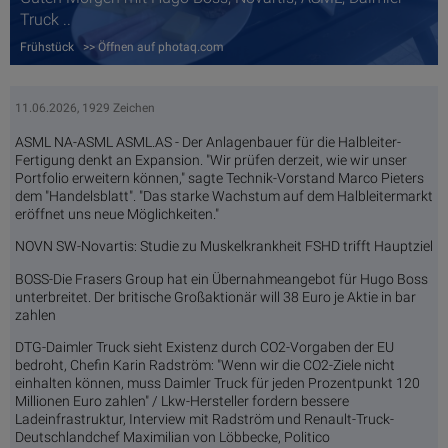
Truck ..
Frühstück >> Öffnen auf photaq.com
11.06.2026, 1929 Zeichen
ASML NA-ASML ASML.AS - Der Anlagenbauer für die Halbleiter-
Fertigung denkt an Expansion. "Wir prüfen derzeit, wie wir unser
Portfolio erweitern können," sagte Technik-Vorstand Marco Pieters
dem "Handelsblatt". "Das starke Wachstum auf dem Halbleitermarkt
eröffnet uns neue Möglichkeiten."
NOVN SW-Novartis: Studie zu Muskelkrankheit FSHD trifft Hauptziel
BOSS-Die Frasers Group hat ein Übernahmeangebot für Hugo Boss
unterbreitet. Der britische Großaktionär will 38 Euro je Aktie in bar
zahlen
DTG-Daimler Truck sieht Existenz durch CO2-Vorgaben der EU
bedroht, Chefin Karin Radström: "Wenn wir die CO2-Ziele nicht
einhalten können, muss Daimler Truck für jeden Prozentpunkt 120
Millionen Euro zahlen" / Lkw-Hersteller fordern bessere
Ladeinfrastruktur, Interview mit Radström und Renault-Truck-
Deutschlandchef Maximilian von Löbbecke, Politico