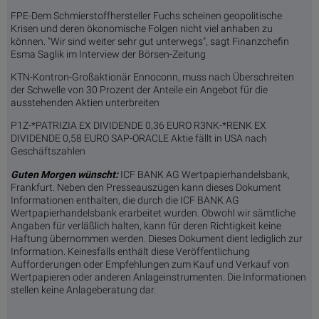
FPE-Dem Schmierstoffhersteller Fuchs scheinen geopolitische
Krisen und deren ökonomische Folgen nicht viel anhaben zu
können. "Wir sind weiter sehr gut unterwegs", sagt Finanzchefin
Esma Saglik im Interview der Börsen-Zeitung
KTN-Kontron-Großaktionär Ennoconn, muss nach Überschreiten
der Schwelle von 30 Prozent der Anteile ein Angebot für die
ausstehenden Aktien unterbreiten
P1Z-*PATRIZIA EX DIVIDENDE 0,36 EURO R3NK-*RENK EX
DIVIDENDE 0,58 EURO SAP-ORACLE Aktie fällt in USA nach
Geschäftszahlen
Guten Morgen wünscht:
ICF BANK AG Wertpapierhandelsbank,
Frankfurt. Neben den Presseauszügen kann dieses Dokument
Informationen enthalten, die durch die ICF BANK AG
Wertpapierhandelsbank erarbeitet wurden. Obwohl wir sämtliche
Angaben für verläßlich halten, kann für deren Richtigkeit keine
Haftung übernommen werden. Dieses Dokument dient lediglich zur
Information. Keinesfalls enthält diese Veröffentlichung
Aufforderungen oder Empfehlungen zum Kauf und Verkauf von
Wertpapieren oder anderen Anlageinstrumenten. Die Informationen
stellen keine Anlageberatung dar.