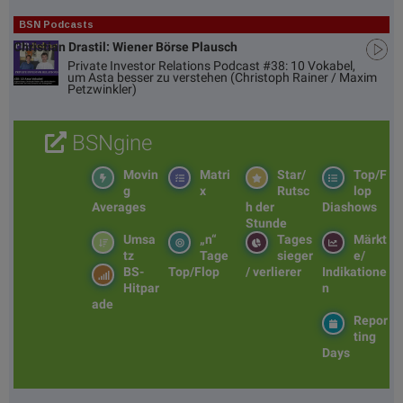
BSN Podcasts
Christian Drastil: Wiener Börse Plausch
Private Investor Relations Podcast #38: 10 Vokabel,
um Asta besser zu verstehen (Christoph Rainer / Maxim
Petzwinkler)
BSNgine
Movin
Matri
Star/
Top/F
g
x
Rutsc
lop
Averages
h der
Diashows
Stunde
Umsa
„n“
Tages
Märkt
tz
Tage
sieger
e/
BS-
Top/Flop
/ verlierer
Indikatione
Hitpar
n
ade
Repor
ting
Days