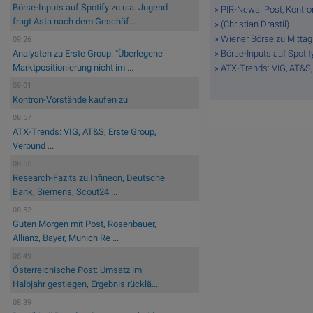
Börse-Inputs auf Spotify zu u.a. Jugend
» PIR-News: Post, Kontron
fragt Asta nach dem Geschäf...
» (Christian Drastil)
» Wiener Börse zu Mittag
09:26
» Börse-Inputs auf Spoti
Analysten zu Erste Group: "Überlegene
Marktpositionierung nicht im ...
» ATX-Trends: VIG, AT&S, 
09:01
Kontron-Vorstände kaufen zu
08:57
ATX-Trends: VIG, AT&S, Erste Group,
Verbund ...
08:55
Research-Fazits zu Infineon, Deutsche
Bank, Siemens, Scout24 ...
08:52
Guten Morgen mit Post, Rosenbauer,
Allianz, Bayer, Munich Re ...
08:49
Österreichische Post: Umsatz im
Halbjahr gestiegen, Ergebnis rücklä...
08:39