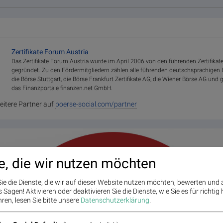
Zertifikate Forum Austria
Das Zertifikate Forum Austria wurde im April 2006 von den führenden Zertifikat
gegründet. Zu den Fördermitgliedern zählen alle führenden deutschsprachigen Bö
die Börse Stuttgart, die Börse Frankfurt Zertifikate AG, die Wiener Börse AG un
das Finanzportale finanzen.net GmbH.
eitere Partner auf
boerse-social.com/partner
e, die wir nutzen möchten
ie die Dienste, die wir auf dieser Website nutzen möchten, bewerten und
Sagen! Aktivieren oder deaktivieren Sie die Dienste, wie Sie es für richtig 
ren, lesen Sie bitte unsere
Datenschutzerklärung
.