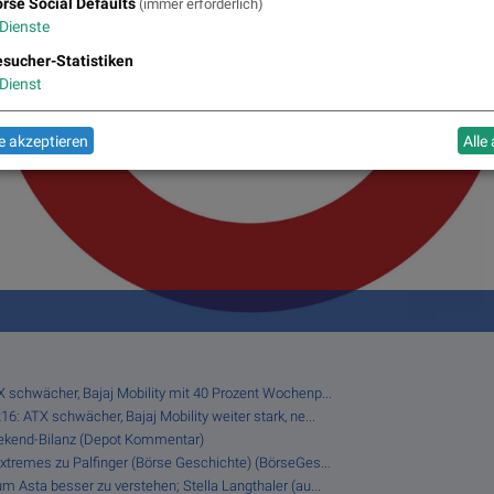
rse Social Defaults
(immer erforderlich)
Dienste
sucher-Statistiken
Dienst
 akzeptieren
Alle
X schwächer, Bajaj Mobility mit 40 Prozent Wochenp...
6: ATX schwächer, Bajaj Mobility weiter stark, ne...
eekend-Bilanz (Depot Kommentar)
Extremes zu Palfinger (Börse Geschichte) (BörseGes...
m Asta besser zu verstehen; Stella Langthaler (au...