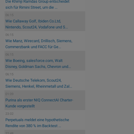
Die Khimji Ramdas Group entscheidet
sich für Rimini Street, um die ...
06:15
Wie Callaway Golf, Ibiden Co.Ltd,
Nintendo, Scout24, Vodafone und S...
06:15
Wie Manz, Wirecard, Drillisch, Siemens,
Commerzbank und FACC für Ge...
06:15
Wie Boeing, salesforce.com, Walt
Disney, Goldman Sachs, Chevron und...
06:15
Wie Deutsche Telekom, Scout24,
Siemens, Henkel, Rheinmetall und Zal...
01:09
Purina als erster NIQ ConnectAI Charter-
Kunde vorgestellt
23:02
Perpetuals meldet eine hypothetische
Rendite von 380 % im Backtest ...
22:48