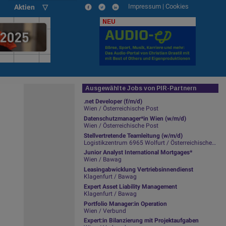
Impressum
|
Cookies
Aktien ▽
NEU
Ausgewählte Jobs von PIR-Partnern
.net Developer (f/m/d)
Wien / Österreichische Post
Datenschutzmanager*in Wien (w/m/d)
Wien / Österreichische Post
Stellvertretende Teamleitung (w/m/d)
Logistikzentrum 6965 Wolfurt / Österreichische Post
Junior Analyst International Mortgages*
Wien / Bawag
Leasingabwicklung Vertriebsinnendienst
Klagenfurt / Bawag
Expert Asset Liability Management
Klagenfurt / Bawag
Portfolio Manager:in Operation
Wien / Verbund
Expert:in Bilanzierung mit Projektaufgaben