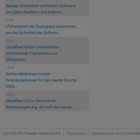
NetApp übernimmt JetStream Software,
um Cyber-Resilienz und Datensi...
22:33
LTM arbeitet mit Chainguard zusammen,
um die Sicherheit der Softwar...
19:49
Cloudflare bietet Unternehmen
umfassende Transparenz zur
Überprüfun...
19:28
BeOne Medicines meldet
Finanzergebnisse für das zweite Quartal
2026...
19:20
Cloudflare OS ist die erste KI-
Arbeitsumgebung, die sich der spezie...
(c) 2026 FC Chladek Drastil GmbH |
Impressum
|
Datenschutz- und Cookie-