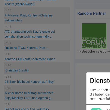
Andritz (#gabb Radar)
14:20
Random Partner
PIR-News: Post, Kontron (Christine
Petzwinkler)
14:15
ATX charttechnisch: Kaufsignale bei
beinahe allen technischem Indik...
14:12
Fazits zu AT&S, Kontron, Post ...
>> Besuchen Sie 55 w
14:00
Kontron-CEO kauft noch mehr Aktien
14:00
(Christian Drastil)
13:58
Dienst
DZ Bank bleibt bei Kontron auf "Buy"
11:33
Hier können S
Wiener Börse zu Mittag schwächer:
Sie haben das 
Bajaj Mobility, FACC und Agrana g...
mehr zu erfah
11:05
Fear of missing out bei wikifolio