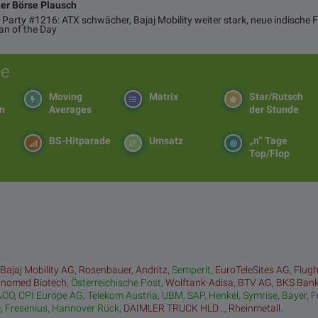
ner Börse Plausch
 Party #1216: ATX schwächer, Bajaj Mobility weiter stark, neue indische 
an of the Day
e
Moving
Matrix
Star/Rutsch
en
Averages
der Stunde
BS-Hitparade
Umsatz
„n“ Tage
Top/Flop
:
Bajaj Mobility AG
,
Rosenbauer
,
Andritz
,
Semperit
,
EuroTeleSites AG
,
Flug
inomed Biotech
,
Österreichische Post
,
Wolftank-Adisa
,
BTV AG
,
BKS Ban
&CO
,
CPI Europe AG
,
Telekom Austria
,
UBM
,
SAP
,
Henkel
,
Symrise
,
Bayer
,
F
e
,
Fresenius
,
Hannover Rück
,
DAIMLER TRUCK HLD...
,
Rheinmetall
.