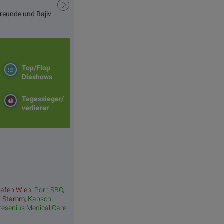
Freunde und Rajiv
Top/Flop
Diashows
Tagessieger/
verlierer
hafen Wien
,
Porr
,
SBO
,
k Stamm
,
Kapsch
resenius Medical Care
,