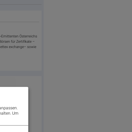
e-Emittenten Österreichs
rsen für Zertifikate –
d gettex exchange– sowie
 anpassen.
halten.
Um