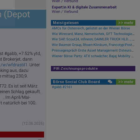
Wien / Verbund
Expert:in KI & digitale Zusammenarbeit
h (Depot
Wien / Verbund
Meistgelesen
>> mehr
AMCs für Österreich, gelistet an der Wiener Börse
Wie Wirecard, Manz, Nemetschek, GFT Technologies, SAP und Rocket Internet für Gesprächsstoff sorgten
Wie SAP, Scout24, Infineon, DAIMLER TRUCK HLD..., Zalando und Allianz für Gesprächsstoff im DAX sorgten
Wie Baumot Group, Rhoen-Klinikum, Francotyp-Postalia, Tele Columbus, European Lithium und Lanxess für Gesprächsstoff sorgten
Pressegespräch Erste Asset Management Osteuropa Aktien
t #gabb, +7.52% ytd,
Wiener Börse Party: ATX schwächer, Bajaj Mobility mit 40 Prozent Wochenplus und vielleicht Momentum aus Indien (Podcast)
t Brokerjet, dann
t/w/wfdrastil1
. Unter
PIR-Zeichnungsprodukte
nking aus, dazu
e mittag 230,9.
Börse Social Club Board
>> mehr
2. Es ist seit März
#gabb #2161
 einen Schlag gekauft.
/
. Im April/Mai-
t natürlich bei 100.
(12.06.2026)