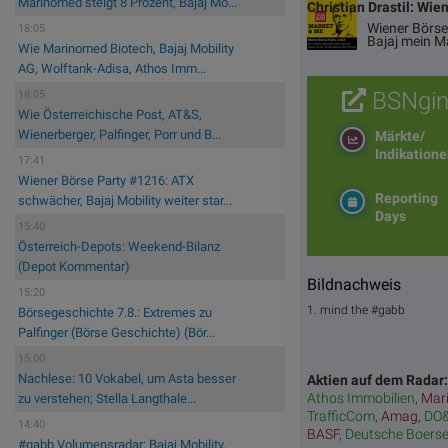
Marinomed steigt 8 Prozent, Bajaj Mo...
Christian Drastil: Wie
Wiener Börse
18:05
Bajaj mein M
Wie Marinomed Biotech, Bajaj Mobility
AG, Wolftank-Adisa, Athos Imm...
BSNgin
18:05
Wie Österreichische Post, AT&S,
Wienerberger, Palfinger, Porr und B...
Märkte/
Indikation
17:41
Wiener Börse Party #1216: ATX
Reporting
schwächer, Bajaj Mobility weiter star...
Days
15:40
Österreich-Depots: Weekend-Bilanz
(Depot Kommentar)
Bildnachweis
15:20
1. mind the #gabb
Börsegeschichte 7.8.: Extremes zu
Palfinger (Börse Geschichte) (Bör...
15:00
Nachlese: 10 Vokabel, um Asta besser
Aktien auf dem Radar
Athos Immobilien
,
Mar
zu verstehen; Stella Langthale...
TrafficCom
,
Amag
,
DO
14:40
BASF
,
Deutsche Boers
#gabb Volumensradar: Bajaj Mobility,