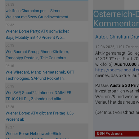
09:55
wikifolio Champion per ..: Simon
Österreich-
Weishar mit Szew Grundinvestment
Kommentar
09:32
Wiener Börse Party: ATX schwächer,
Autor: Christian Dras
Bajaj Mobility mit 40 Prozent Wo...
06:15
12.06.2026, 1101 Zeichen
Wie Baumot Group, Rhoen-Klinikum,
Aktiv gemanagt: So lieg
Francotyp-Postalia, Tele Columbus...
+130.90% seit Start 2
wikifolio).
Aus 10.000
06:15
https://boerse-social.
Wie Wirecard, Manz, Nemetschek, GFT
meines, das aktuell auf
Technologies, SAP und Rocket In...
Passiv:
Austria 30 Pri
06:15
investierbar, ich war 
Wie SAP, Scout24, Infineon, DAIMLER
Warum 29 und welche d
TRUCK HLD..., Zalando und Allia...
Verlauf hat das neue wi
18:28
(Der Input von Christia
Wiener Börse: ATX gibt am Freitag 1,36
Prozent ab
18:27
Wiener Börse Nebenwerte-Blick:
BSN Podcasts