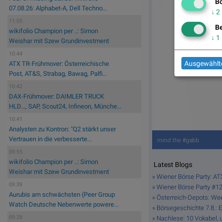
Bö
07.08.26: Alphabet-A, Dell Techno...
↓
2
11:05
Be
wikifolio Champion per ..: Simon
↓
1
Weishar mit Szew Grundinvestment
10:44
Ausgewählte
ATX TR-Frühmover: Österreichische
Post, AT&S, Strabag, Bawag, Palfi...
10:42
DAX-Frühmover: DAIMLER TRUCK
HLD..., SAP, Scout24, Infineon, Münche...
10:41
Analysten zu Kontron: "Q2 stärkt unser
Vertrauen in die verbesserte...
mind the #gabb
09:55
wikifolio Champion per ..: Simon
Latest Blogs
Weishar mit Szew Grundinvestment
» Wiener Börse Party: AT
09:39
» Wiener Börse Party #121
Aurubis am schwächsten (Peer Group
» Österreich-Depots: W
Watch Deutsche Nebenwerte powere...
» Börsegeschichte 7.8.: 
09:28
» Nachlese: 10 Vokabel, u