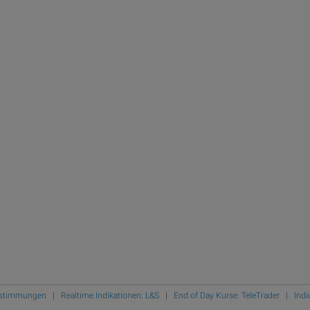
Bestimmungen
|
Realtime Indikationen: L&S
|
End of Day Kurse: TeleTrader
|
Indi