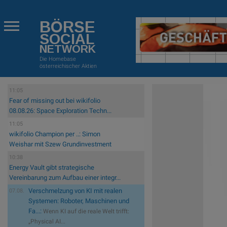
BÖRSE
SOCIAL
NETWORK
Die Homebase
österreichischer Aktien
11:05
Fear of missing out bei wikifolio
08.08.26: Space Exploration Techn...
11:05
wikifolio Champion per ..: Simon
Weishar mit Szew Grundinvestment
10:38
Energy Vault gibt strategische
Vereinbarung zum Aufbau einer integr...
Verschmelzung von KI mit realen
07.08.
Systemen: Roboter, Maschinen und
Fa...:
Wenn KI auf die reale Welt trifft:
„Physical AI...