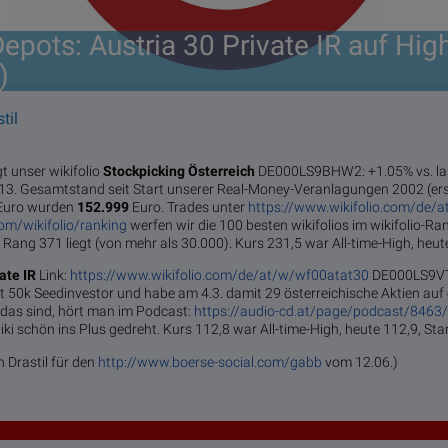
Depots: Austria 30 Private IR auf Hig
)
til
t unser wikifolio
Stockpicking Öster­reich
DE000LS9BHW2: +1.05% vs. las
013. Gesamtstand seit Start unserer Real-Money-Veranlagungen 2002 (ers
Euro wurden
152.999
Euro. Trades unter
https://www.wikifolio.com/de/a
com/wikifolio/ranking
werfen wir die 100 besten wikifolios im wikifolio-Ra
 Rang 371 liegt (von mehr als 30.000). Kurs 231,5 war All-time-High, heut
vate IR
Link:
https://www.wikifolio.com/de/at/w/wf00atat30
DE000LS9VT7
mit 50k Seedinvestor und habe am 4.3. damit 29 österreichische Aktien auf
as sind, hört man im Podcast:
https://audio-cd.at/page/podcast/8463
ki schön ins Plus gedreht. Kurs 112,8 war All-time-High, heute 112,9, Star
n Drastil für den
http://www.boerse-social.com/gabb
vom 12.06.)