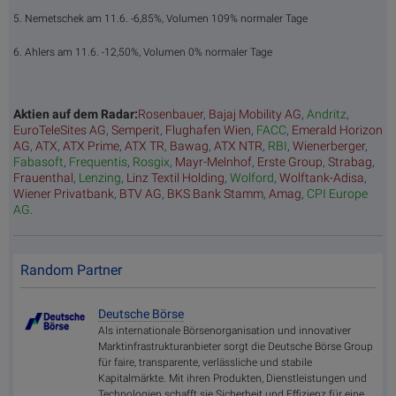
5. Nemetschek am 11.6. -6,85%, Volumen 109% normaler Tage
6. Ahlers am 11.6. -12,50%, Volumen 0% normaler Tage
Aktien auf dem Radar:
Rosenbauer
,
Bajaj Mobility AG
,
Andritz
,
EuroTeleSites AG
,
Semperit
,
Flughafen Wien
,
FACC
,
Emerald Horizon
AG
,
ATX
,
ATX Prime
,
ATX TR
,
Bawag
,
ATX NTR
,
RBI
,
Wienerberger
,
Fabasoft
,
Frequentis
,
Rosgix
,
Mayr-Melnhof
,
Erste Group
,
Strabag
,
Frauenthal
,
Lenzing
,
Linz Textil Holding
,
Wolford
,
Wolftank-Adisa
,
Wiener Privatbank
,
BTV AG
,
BKS Bank Stamm
,
Amag
,
CPI Europe
AG
.
Random Partner
Deutsche Börse
Als internationale Börsenorganisation und innovativer
Marktinfrastrukturanbieter sorgt die Deutsche Börse Group
für faire, transparente, verlässliche und stabile
Kapitalmärkte. Mit ihren Produkten, Dienstleistungen und
Technologien schafft sie Sicherheit und Effizienz für eine