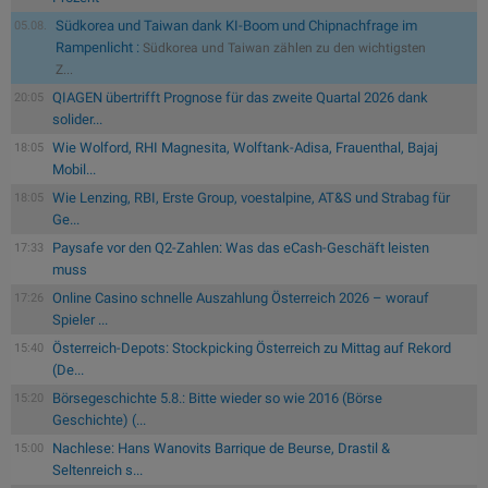
Südkorea und Taiwan dank KI-Boom und Chipnachfrage im
05.08.
Rampenlicht :
Südkorea und Taiwan zählen zu den wichtigsten
Z...
QIAGEN übertrifft Prognose für das zweite Quartal 2026 dank
20:05
solider...
Wie Wolford, RHI Magnesita, Wolftank-Adisa, Frauenthal, Bajaj
18:05
Mobil...
Wie Lenzing, RBI, Erste Group, voestalpine, AT&S und Strabag für
18:05
Ge...
Paysafe vor den Q2-Zahlen: Was das eCash-Geschäft leisten
17:33
muss
Online Casino schnelle Auszahlung Österreich 2026 – worauf
17:26
Spieler ...
Österreich-Depots: Stockpicking Österreich zu Mittag auf Rekord
15:40
(De...
Börsegeschichte 5.8.: Bitte wieder so wie 2016 (Börse
15:20
Geschichte) (...
Nachlese: Hans Wanovits Barrique de Beurse, Drastil &
15:00
Seltenreich s...