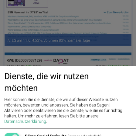
AT&S am 11.6. 4,53%, Volumen 83% normaler Tage
Dienste, die wir nutzen
möchten
Hier können Sie die Dienste, die wir auf dieser Website nutzen
möchten, bewerten und anpassen. Sie haben das Sagen!
Aktivieren oder deaktivieren Sie die Dienste, wie Sie es für richtig
halten.
Um mehr zu erfahren, lesen Sie bitte unsere
RWE am 11.6. 3,42%, Volumen 81% normaler Tage
Datenschutzerklärung
.