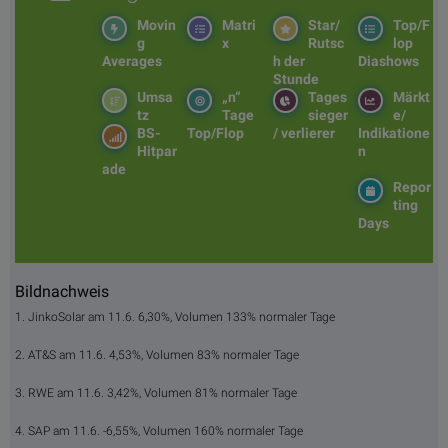
Movin
Matri
Star/
Top/F
g
x
Rutsc
lop
Averages
h der
Diashows
Stunde
Umsa
„n“
Tages
Märkt
tz
Tage
sieger
e/
BS-
Top/Flop
/ verlierer
Indikatione
Hitpar
n
ade
Repor
ting
Days
Bildnachweis
1. JinkoSolar am 11.6. 6,30%, Volumen 133% normaler Tage
2. AT&S am 11.6. 4,53%, Volumen 83% normaler Tage
3. RWE am 11.6. 3,42%, Volumen 81% normaler Tage
4. SAP am 11.6. -6,55%, Volumen 160% normaler Tage