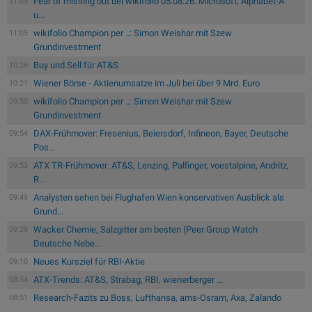
Fear of missing out bei wikifolio 05.08.26: Microsoft, Alphabet-A
11:05
u...
wikifolio Champion per ..: Simon Weishar mit Szew
11:05
Grundinvestment
Buy und Sell für AT&S
10:26
Wiener Börse - Aktienumsatze im Juli bei über 9 Mrd. Euro
10:21
wikifolio Champion per ..: Simon Weishar mit Szew
09:55
Grundinvestment
DAX-Frühmover: Fresenius, Beiersdorf, Infineon, Bayer, Deutsche
09:54
Pos...
ATX TR-Frühmover: AT&S, Lenzing, Palfinger, voestalpine, Andritz,
09:53
R...
Analysten sehen bei Flughafen Wien konservativen Ausblick als
09:49
Grund...
Wacker Chemie, Salzgitter am besten (Peer Group Watch
09:29
Deutsche Nebe...
Neues Kursziel für RBI-Aktie
09:10
ATX-Trends: AT&S, Strabag, RBI, wienerberger ...
08:54
Research-Fazits zu Boss, Lufthansa, ams-Osram, Axa, Zalando
08:51
....