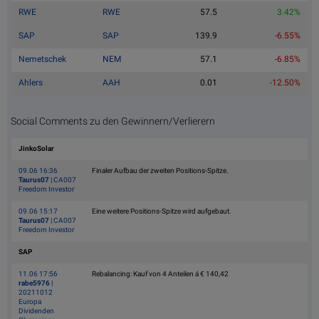
RWE
RWE
57.5
3.42%
SAP
SAP
139.9
-6.55%
Nemetschek
NEM
57.1
-6.85%
Ahlers
AAH
0.01
-12.50%
Social Comments zu den Gewinnern/Verlierern
JinkoSolar
09.06 16:36
Finaler Aufbau der zweiten Positions-Spitze.
Taurus07
| CA007
Freedom Investor
09.06 15:17
Eine weitere Positions-Spitze wird aufgebaut.
Taurus07
| CA007
Freedom Investor
SAP
11.06 17:56
Rebalancing: Kauf von 4 Anteilen á € 140,42
rabe5976
|
20211012
Europa
Dividenden