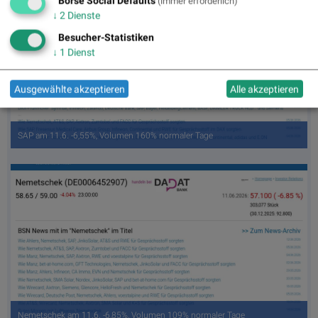
Börse Social Defaults
(immer erforderlich)
↓
2
Dienste
Besucher-Statistiken
↓
1
Dienst
Ausgewählte akzeptieren
Alle akzeptieren
SAP am 11.6. -6,55%, Volumen 160% normaler Tage
Nemetschek am 11.6. -6,85%, Volumen 109% normaler Tage