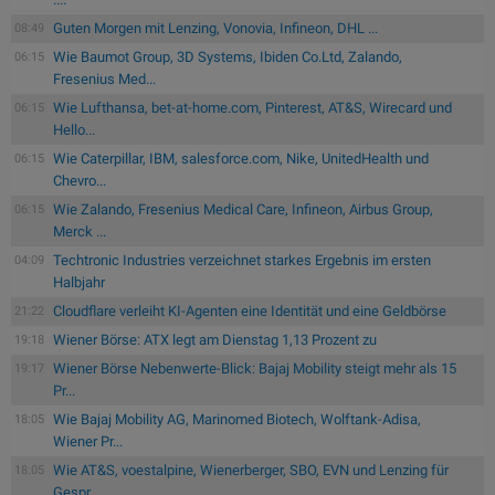
Guten Morgen mit Lenzing, Vonovia, Infineon, DHL ...
08:49
Wie Baumot Group, 3D Systems, Ibiden Co.Ltd, Zalando,
06:15
Fresenius Med...
Wie Lufthansa, bet-at-home.com, Pinterest, AT&S, Wirecard und
06:15
Hello...
Wie Caterpillar, IBM, salesforce.com, Nike, UnitedHealth und
06:15
Chevro...
Wie Zalando, Fresenius Medical Care, Infineon, Airbus Group,
06:15
Merck ...
Techtronic Industries verzeichnet starkes Ergebnis im ersten
04:09
Halbjahr
Cloudflare verleiht KI-Agenten eine Identität und eine Geldbörse
21:22
Wiener Börse: ATX legt am Dienstag 1,13 Prozent zu
19:18
Wiener Börse Nebenwerte-Blick: Bajaj Mobility steigt mehr als 15
19:17
Pr...
Wie Bajaj Mobility AG, Marinomed Biotech, Wolftank-Adisa,
18:05
Wiener Pr...
Wie AT&S, voestalpine, Wienerberger, SBO, EVN und Lenzing für
18:05
Gespr...