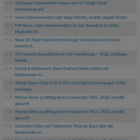
Schweizer Unternehmen bauen eine KI-fähige Cloud-
14:44
Infrastruktur auf
Unser Volumensrobot sagt: Bajaj Mobility, Andritz (#gabb Radar)
14:40
PIR-News: Hohe Aktienumsätze im Juli, Research zu AT&S,
14:20
Flughafen W...
Neue 3D-Flash-Speichertechnologie von Kioxia und SanDisk
14:04
erreicht d...
ATX erreicht Rekordhoch am 150. Handelstag – AT&S und Bajaj
14:02
Mobilit...
Drastil & Seltenreich: Neue Podcast-Reihe startet mit
12:17
Nullnummer vo...
Wiener Börse Party #1214: ATX nach Rekord unchanged, AT&S
11:54
und Bajaj...
Wiener Börse zu Mittag leicht schwächer: FACC, AT&S und RBI
11:30
gesucht
Wiener Börse zu Mittag leicht schwächer: FACC, AT&S und RBI
11:29
gesucht
Zwischen Polier und Todesstern: Was ein Buch über die
11:17
Baubranche wi...